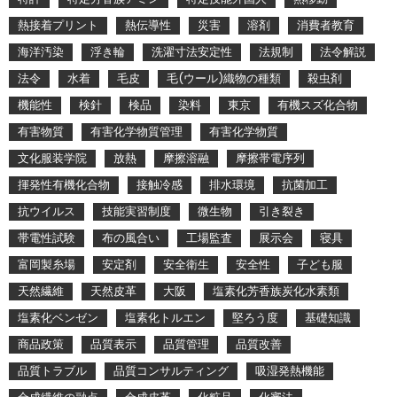
熱接着プリント
熱伝導性
災害
溶剤
消費者教育
海洋汚染
浮き輪
洗濯寸法安定性
法規制
法令解説
法令
水着
毛皮
毛(ウール)織物の種類
殺虫剤
機能性
検針
検品
染料
東京
有機スズ化合物
有害物質
有害化学物質管理
有害化学物質
文化服装学院
放熱
摩擦溶融
摩擦帯電序列
揮発性有機化合物
接触冷感
排水環境
抗菌加工
抗ウイルス
技能実習制度
微生物
引き裂き
帯電性試験
布の風合い
工場監査
展示会
寝具
富岡製糸場
安定剤
安全衛生
安全性
子ども服
天然繊維
天然皮革
大阪
塩素化芳香族炭化水素類
塩素化ベンゼン
塩素化トルエン
堅ろう度
基礎知識
商品政策
品質表示
品質管理
品質改善
品質トラブル
品質コンサルティング
吸湿発熱機能