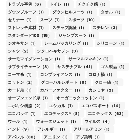
トラブル事例（6）
トイレ（1）
チクチク感（1）
ダウンプルーフ（1）
ダウンヒルスーツ（1）
タオル（1）
セミナー（1）
スーツ（1）
スポーツ（10）
ストレッチ素材（1）
ステップ認証（1）
スチレン（3）
スタンダード100（15）
ジャンプスーツ（1）
ジオキサン（1）
シームパッカリング（1）
シリコーン（1）
シャツ（2）
シクロヘキサノン（3）
サーモマイグレーション（1）
サーマルマネキン（1）
サプライチェーン（3）
サステナブル（41）
ゴム製品（1）
コーマ糸（1）
コンプライアンス（1）
コロナ禍（1）
コットン（2）
グローバルレポート（9）
クロー値（1）
カード糸（1）
カバーファクター（1）
カシミヤ（2）
オープンエンド糸（1）
オーガニックコットン（1）
エポキシ樹脂（2）
エシカル（1）
エコパスポート（14）
エコバッグ（1）
エコテックス®（8）
エコテックス（63）
ウール（1）
ウォータジェット（1）
ウイルス（4）
インド（9）
アレルギー（1）
アリールアミン（1）
アパレル（80）
アニリン（1）
アゾ染料（1）