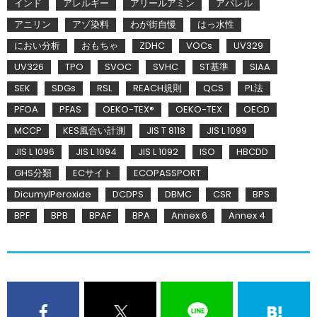
インド
アレルギー
アリールアミン
アパレル
アニリン
アゾ染料
わが街自慢
はっ水性
におい分析
おもちゃ
ZDHC
VOCs
UV329
UV326
TPO
SVOC
SVHC
ST基準
SIAA
SEK
SDGs
RSL
REACH規則
QCS
PL法
PFOA
PFAS
OEKO-TEX®
OEKO-TEX
OECD
MCCP
KES風合い計測
JIS T 8118
JIS L 1099
JIS L 1096
JIS L 1094
JIS L 1092
ISO
HBCDD
GHS分類
ECサイト
ECOPASSPORT
DicumylPeroxide
DCDPS
DBMC
CSR
BPS
BPF
BPB
BPAF
BPA
Annex 6
Annex 4