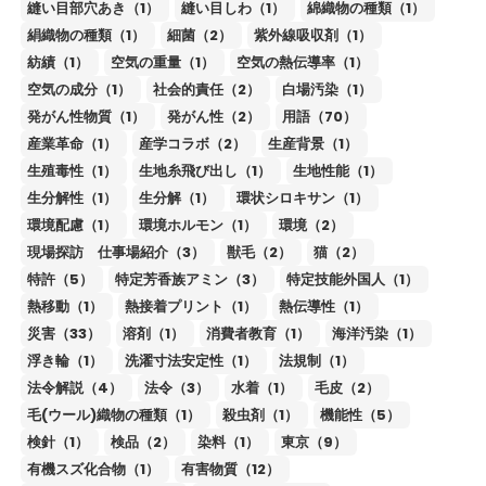
縫い目部穴あき（1）
縫い目しわ（1）
綿織物の種類（1）
絹織物の種類（1）
細菌（2）
紫外線吸収剤（1）
紡績（1）
空気の重量（1）
空気の熱伝導率（1）
空気の成分（1）
社会的責任（2）
白場汚染（1）
発がん性物質（1）
発がん性（2）
用語（70）
産業革命（1）
産学コラボ（2）
生産背景（1）
生殖毒性（1）
生地糸飛び出し（1）
生地性能（1）
生分解性（1）
生分解（1）
環状シロキサン（1）
環境配慮（1）
環境ホルモン（1）
環境（2）
現場探訪 仕事場紹介（3）
獣毛（2）
猫（2）
特許（5）
特定芳香族アミン（3）
特定技能外国人（1）
熱移動（1）
熱接着プリント（1）
熱伝導性（1）
災害（33）
溶剤（1）
消費者教育（1）
海洋汚染（1）
浮き輪（1）
洗濯寸法安定性（1）
法規制（1）
法令解説（4）
法令（3）
水着（1）
毛皮（2）
毛(ウール)織物の種類（1）
殺虫剤（1）
機能性（5）
検針（1）
検品（2）
染料（1）
東京（9）
有機スズ化合物（1）
有害物質（12）