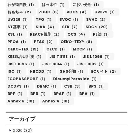
わが街自慢（1）
はっ水性（1）
におい分析（1）
おもちゃ（2）
ZDHC（6）
VOCs（4）
UV329（1）
UV326（1）
TPO（1）
SVOC（1）
SVHC（2）
ST基準（1）
SIAA（4）
SEK（7）
SDGs（20）
RSL（1）
REACH規則（2）
QCS（4）
PL法（1）
PFOA（1）
PFAS（2）
OEKO-TEX®（8）
OEKO-TEX（19）
OECD（1）
MCCP（1）
KES風合い計測（1）
JIS T 8118（1）
JIS L 1099（1）
JIS L 1096（1）
JIS L 1094（1）
JIS L 1092（1）
ISO（1）
HBCDD（1）
GHS分類（1）
ECサイト（2）
ECOPASSPORT（1）
DicumylPeroxide（1）
DCDPS（1）
DBMC（1）
CSR（3）
BPS（1）
BPF（1）
BPB（1）
BPAF（1）
BPA（1）
Annex 6（10）
Annex 4（10）
アーカイブ
2026
(32)