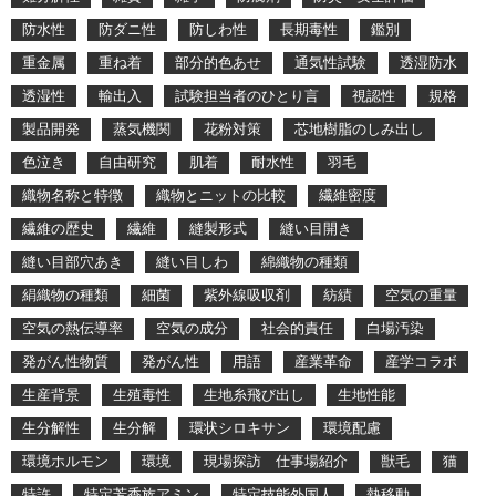
防水性
防ダニ性
防しわ性
長期毒性
鑑別
重金属
重ね着
部分的色あせ
通気性試験
透湿防水
透湿性
輸出入
試験担当者のひとり言
視認性
規格
製品開発
蒸気機関
花粉対策
芯地樹脂のしみ出し
色泣き
自由研究
肌着
耐水性
羽毛
織物名称と特徴
織物とニットの比較
繊維密度
繊維の歴史
繊維
縫製形式
縫い目開き
縫い目部穴あき
縫い目しわ
綿織物の種類
絹織物の種類
細菌
紫外線吸収剤
紡績
空気の重量
空気の熱伝導率
空気の成分
社会的責任
白場汚染
発がん性物質
発がん性
用語
産業革命
産学コラボ
生産背景
生殖毒性
生地糸飛び出し
生地性能
生分解性
生分解
環状シロキサン
環境配慮
環境ホルモン
環境
現場探訪 仕事場紹介
獣毛
猫
特許
特定芳香族アミン
特定技能外国人
熱移動