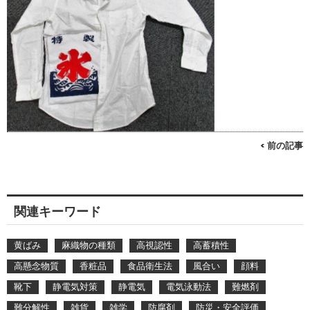
< 前の記事
関連キーワード
黄ばみ
麻織物の種類
高視認性
高蓄積性
高懸念物質
香粧品
食品衛生法
風合い
顔料
靴下
静電気対策
静電気
電気泳動法
難燃剤
難分解性
雑貨
雑学
防腐剤
防災・安全評価