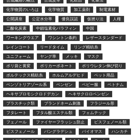
合成繊維の融点
合成皮革
化粧品
化審法
化学物質のいろは
化学物質
加工薬剤
制電素材
公開講座
公定水分率
優良誤認
仮撚り法
人権
二酸化炭素
中鎖塩素化パラフィン
中国
ワーキングウエア
ワシントン条約
レザースタンダード
レインコート
リードタイム
リング精紡糸
ユニフォーム
ヤング率
メッキ
マスク
ポリ袋と黄変
ポリカーボネート
ポリウレタン伸び切り
ボルテックス精紡糸
ホルムアルデヒド
ペット用品
ベンゾトリアゾール系
ベンゼン
ベビー服
ベトナム
ヘキサブロモシクロドデカン
ヘキサクロロベンゼン
プラスチック類
ブランドネーム刺激
フラジール形
フタレート
フタル酸エステル類
フェムテック
フェノール
ファイヤーフラッシュ防止
ビスフェノール類
ビスフェノール
バングラデシュ
バイオマス
ハンカチ