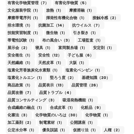
有害化学物質管理（7）
有害化学物質（5）
文化服装学院（1）
放熱（1）
摩擦溶融（1）
摩擦帯電序列（1）
揮発性有機化合物（1）
接触冷感（2）
排水環境（1）
抗菌加工（14）
抗ウイルス（7）
技能実習制度（1）
微生物（1）
引き裂き（1）
帯電性試験（1）
布の風合い（3）
工場監査（1）
展示会（2）
寝具（1）
富岡製糸場（1）
安定剤（1）
安全衛生（1）
安全性（12）
子ども服（6）
天然繊維（1）
天然皮革（1）
大阪（1）
塩素化芳香族炭化水素類（1）
塩素化ベンゼン（1）
塩素化トルエン（1）
堅ろう度（2）
基礎知識（20）
商品政策（1）
品質表示（13）
品質管理（26）
品質改善（7）
品質トラブル（4）
品質コンサルティング（3）
吸湿発熱機能（1）
合成繊維の融点（1）
合成皮革（1）
化粧品（9）
化審法（3）
化学物質のいろは（30）
化学物質（1）
加工薬剤（2）
制電素材（1）
公開講座（1）
公定水分率（1）
優良誤認（1）
仮撚り法（1）
人権（2）