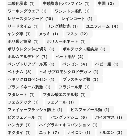
二酸化炭素（1）
中鎖塩素化パラフィン（1）
中国（2）
ワーキングウエア（1）
ワシントン条約（1）
レザースタンダード（10）
レインコート（1）
リードタイム（1）
リング精紡糸（1）
ユニフォーム（4）
ヤング率（1）
メッキ（1）
マスク（12）
ポリ袋と黄変（1）
ポリカーボネート（1）
ポリウレタン伸び切り（1）
ボルテックス精紡糸（1）
ホルムアルデヒド（7）
ペット用品（2）
ベンゾトリアゾール系（1）
ベンゼン（4）
ベビー服（1）
ベトナム（3）
ヘキサブロモシクロドデカン（1）
ヘキサクロロベンゼン（1）
プラスチック類（3）
ブランドネーム刺激（1）
フラジール形（1）
フタレート（1）
フタル酸エステル類（1）
フェムテック（1）
フェノール（1）
ファイヤーフラッシュ防止（1）
ビスフェノール類（1）
ビスフェノール（1）
バングラデシュ（6）
バイオマス（1）
ハンカチ（1）
ハイグラルエキスパンション（1）
ネクタイ（1）
ニット（7）
ナイロン（1）
トルエン（3）