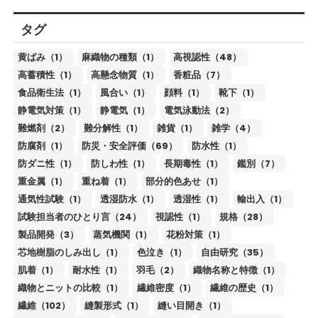
タグ
黄ばみ（1）
麻織物の種類（1）
高視認性（48）
高蓄積性（1）
高懸念物質（1）
香粧品（7）
食品衛生法（1）
風合い（1）
顔料（1）
靴下（1）
静電気対策（1）
静電気（1）
電気泳動法（2）
難燃剤（2）
難分解性（1）
雑貨（1）
雑学（4）
防腐剤（1）
防災・安全評価（69）
防水性（1）
防ダニ性（1）
防しわ性（1）
長期毒性（1）
鑑別（7）
重金属（1）
重ね着（1）
部分的色あせ（1）
通気性試験（1）
透湿防水（1）
透湿性（1）
輸出入（1）
試験担当者のひとり言（24）
視認性（1）
規格（28）
製品開発（3）
蒸気機関（1）
花粉対策（1）
芯地樹脂のしみ出し（1）
色泣き（1）
自由研究（35）
肌着（1）
耐水性（1）
羽毛（2）
織物名称と特徴（1）
織物とニットの比較（1）
繊維密度（1）
繊維の歴史（1）
繊維（102）
縫製形式（1）
縫い目開き（1）