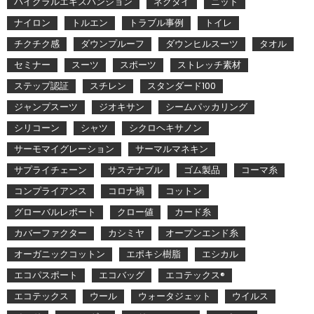
ハイグラルエキスパンション
ネクタイ
ニット
ナイロン
トルエン
トラブル事例
トイレ
チクチク感
ダウンプルーフ
ダウンヒルスーツ
タオル
セミナー
スーツ
スポーツ
ストレッチ素材
ステップ認証
スチレン
スタンダード100
ジャンプスーツ
ジオキサン
シームパッカリング
シリコーン
シャツ
シクロヘキサノン
サーモマイグレーション
サーマルマネキン
サプライチェーン
サステナブル
ゴム製品
コーマ糸
コンプライアンス
コロナ禍
コットン
グローバルレポート
クロー値
カード糸
カバーファクター
カシミヤ
オープンエンド糸
オーガニックコットン
エポキシ樹脂
エシカル
エコパスポート
エコバッグ
エコテックス®
エコテックス
ウール
ウォータジェット
ウイルス