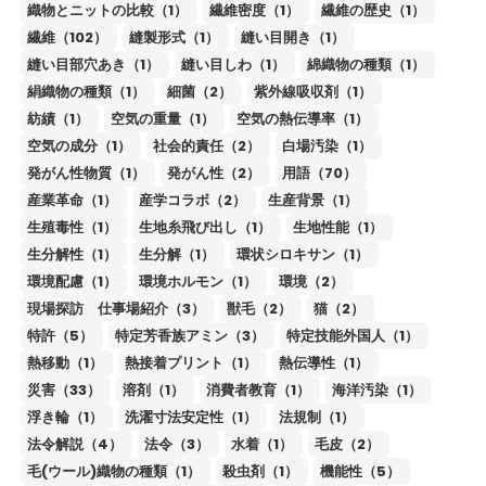
織物とニットの比較（1）
繊維密度（1）
繊維の歴史（1）
繊維（102）
縫製形式（1）
縫い目開き（1）
縫い目部穴あき（1）
縫い目しわ（1）
綿織物の種類（1）
絹織物の種類（1）
細菌（2）
紫外線吸収剤（1）
紡績（1）
空気の重量（1）
空気の熱伝導率（1）
空気の成分（1）
社会的責任（2）
白場汚染（1）
発がん性物質（1）
発がん性（2）
用語（70）
産業革命（1）
産学コラボ（2）
生産背景（1）
生殖毒性（1）
生地糸飛び出し（1）
生地性能（1）
生分解性（1）
生分解（1）
環状シロキサン（1）
環境配慮（1）
環境ホルモン（1）
環境（2）
現場探訪 仕事場紹介（3）
獣毛（2）
猫（2）
特許（5）
特定芳香族アミン（3）
特定技能外国人（1）
熱移動（1）
熱接着プリント（1）
熱伝導性（1）
災害（33）
溶剤（1）
消費者教育（1）
海洋汚染（1）
浮き輪（1）
洗濯寸法安定性（1）
法規制（1）
法令解説（4）
法令（3）
水着（1）
毛皮（2）
毛(ウール)織物の種類（1）
殺虫剤（1）
機能性（5）