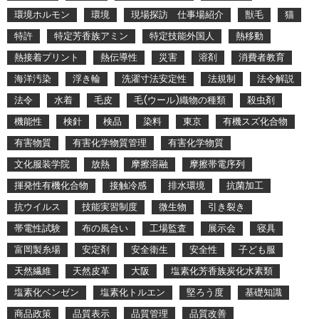
環境ホルモン
環境
現場探訪 仕事場紹介
獣毛
猫
特許
特定芳香族アミン
特定技能外国人
熱移動
熱接着プリント
熱伝導性
災害
溶剤
消費者教育
海洋汚染
浮き輪
洗濯寸法安定性
法規制
法令解説
法令
水着
毛皮
毛(ウール)織物の種類
殺虫剤
機能性
検針
検品
染料
東京
有機スズ化合物
有害物質
有害化学物質管理
有害化学物質
文化服装学院
放熱
摩擦溶融
摩擦帯電序列
揮発性有機化合物
接触冷感
排水環境
抗菌加工
抗ウイルス
技能実習制度
微生物
引き裂き
帯電性試験
布の風合い
工場監査
展示会
寝具
富岡製糸場
安定剤
安全衛生
安全性
子ども服
天然繊維
天然皮革
大阪
塩素化芳香族炭化水素類
塩素化ベンゼン
塩素化トルエン
堅ろう度
基礎知識
商品政策
品質表示
品質管理
品質改善