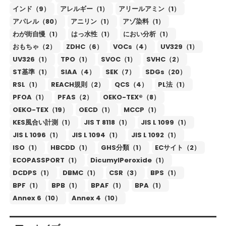
インド（9）
アレルギー（1）
アリールアミン（1）
アパレル（80）
アニリン（1）
アゾ染料（1）
わが街自慢（1）
はっ水性（1）
におい分析（1）
おもちゃ（2）
ZDHC（6）
VOCs（4）
UV329（1）
UV326（1）
TPO（1）
SVOC（1）
SVHC（2）
ST基準（1）
SIAA（4）
SEK（7）
SDGs（20）
RSL（1）
REACH規則（2）
QCS（4）
PL法（1）
PFOA（1）
PFAS（2）
OEKO-TEX®（8）
OEKO-TEX（19）
OECD（1）
MCCP（1）
KES風合い計測（1）
JIS T 8118（1）
JIS L 1099（1）
JIS L 1096（1）
JIS L 1094（1）
JIS L 1092（1）
ISO（1）
HBCDD（1）
GHS分類（1）
ECサイト（2）
ECOPASSPORT（1）
DicumylPeroxide（1）
DCDPS（1）
DBMC（1）
CSR（3）
BPS（1）
BPF（1）
BPB（1）
BPAF（1）
BPA（1）
Annex 6（10）
Annex 4（10）