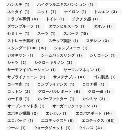
ハンカチ（1）
ハイグラルエキスパンション（1）
ネクタイ（1）
ニット（7）
ナイロン（1）
トルエン（3）
トラブル事例（6）
トイレ（1）
チクチク感（1）
ダウンプルーフ（1）
ダウンヒルスーツ（1）
タオル（1）
セミナー（1）
スーツ（1）
スポーツ（10）
ストレッチ素材（1）
ステップ認証（1）
スチレン（3）
スタンダード100（15）
ジャンプスーツ（1）
ジオキサン（1）
シームパッカリング（1）
シリコーン（1）
シャツ（2）
シクロヘキサノン（3）
サーモマイグレーション（1）
サーマルマネキン（1）
サプライチェーン（3）
サステナブル（41）
ゴム製品（1）
コーマ糸（1）
コンプライアンス（1）
コロナ禍（1）
コットン（2）
グローバルレポート（9）
クロー値（1）
カード糸（1）
カバーファクター（1）
カシミヤ（2）
オープンエンド糸（1）
オーガニックコットン（1）
エポキシ樹脂（2）
エシカル（1）
エコパスポート（14）
エコバッグ（1）
エコテックス®（8）
エコテックス（63）
ウール（1）
ウォータジェット（1）
ウイルス（4）