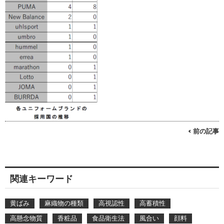
< 前の記事
関連キーワード
黄ばみ
麻織物の種類
高視認性
高蓄積性
高懸念物質
香粧品
食品衛生法
風合い
顔料