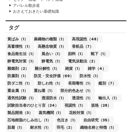
アパレル散歩道
おさえておきたい基礎知識
タグ
黄ばみ（1）
麻織物の種類（1）
高視認性（48）
高蓄積性（1）
高懸念物質（1）
香粧品（7）
食品衛生法（1）
風合い（1）
顔料（1）
靴下（1）
静電気対策（1）
静電気（1）
電気泳動法（2）
難燃剤（2）
難分解性（1）
雑貨（1）
雑学（4）
防腐剤（1）
防災・安全評価（69）
防水性（1）
防ダニ性（1）
防しわ性（1）
長期毒性（1）
鑑別（7）
重金属（1）
重ね着（1）
部分的色あせ（1）
通気性試験（1）
透湿防水（1）
透湿性（1）
輸出入（1）
試験担当者のひとり言（24）
視認性（1）
規格（28）
製品開発（3）
蒸気機関（1）
花粉対策（1）
芯地樹脂のしみ出し（1）
色泣き（1）
自由研究（35）
肌着（1）
耐水性（1）
羽毛（2）
織物名称と特徴（1）