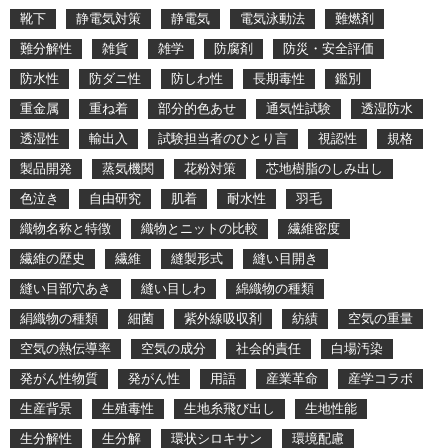
靴下
静電気対策
静電気
電気泳動法
難燃剤
難分解性
雑貨
雑学
防腐剤
防災・安全評価
防水性
防ダニ性
防しわ性
長期毒性
鑑別
重金属
重ね着
部分的色あせ
通気性試験
透湿防水
透湿性
輸出入
試験担当者のひとり言
視認性
規格
製品開発
蒸気機関
花粉対策
芯地樹脂のしみ出し
色泣き
自由研究
肌着
耐水性
羽毛
織物名称と特徴
織物とニットの比較
繊維密度
繊維の歴史
繊維
縫製形式
縫い目開き
縫い目部穴あき
縫い目しわ
綿織物の種類
絹織物の種類
細菌
紫外線吸収剤
紡績
空気の重量
空気の熱伝導率
空気の成分
社会的責任
白場汚染
発がん性物質
発がん性
用語
産業革命
産学コラボ
生産背景
生殖毒性
生地糸飛び出し
生地性能
生分解性
生分解
環状シロキサン
環境配慮