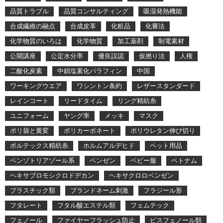
品質トラブル
品質コンサルティング
吸湿発熱機能
合成繊維の融点
合成皮革
化粧品
化審法
化学物質のいろは
化学物質
加工薬剤
制電素材
公開講座
公定水分率
優良誤認
仮撚り法
人権
二酸化炭素
中鎖塩素化パラフィン
中国
ワーキングウエア
ワシントン条約
レザースタンダード
レインコート
リードタイム
リング精紡糸
ユニフォーム
ヤング率
メッキ
マスク
ポリ袋と黄変
ポリカーボネート
ポリウレタン伸び切り
ボルテックス精紡糸
ホルムアルデヒド
ペット用品
ベンゾトリアゾール系
ベンゼン
ベビー服
ベトナム
ヘキサブロモシクロドデカン
ヘキサクロロベンゼン
プラスチック類
ブランドネーム刺激
フラジール形
フタレート
フタル酸エステル類
フェムテック
フェノール
ファイヤーフラッシュ防止
ビスフェノール類