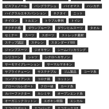
ビスフェノール
バングラデシュ
バイオマス
ハンカチ
ハイグラルエキスパンション
ネクタイ
ニット
ナイロン
トルエン
トラブル事例
トイレ
チクチク感
ダウンプルーフ
ダウンヒルスーツ
タオル
セミナー
スーツ
スポーツ
ストレッチ素材
ステップ認証
スチレン
スタンダード100
ジャンプスーツ
ジオキサン
シームパッカリング
シリコーン
シャツ
シクロヘキサノン
サーモマイグレーション
サーマルマネキン
サプライチェーン
サステナブル
ゴム製品
コーマ糸
コンプライアンス
コロナ禍
コットン
グローバルレポート
クロー値
カード糸
カバーファクター
カシミヤ
オープンエンド糸
オーガニックコットン
エポキシ樹脂
エシカル
エコパスポート
エコバッグ
エコテックス®