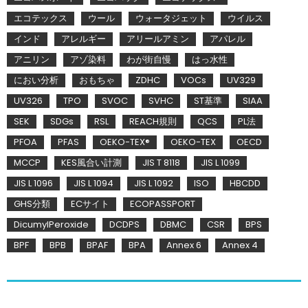
エコテックス
ウール
ウォータジェット
ウイルス
インド
アレルギー
アリールアミン
アパレル
アニリン
アゾ染料
わが街自慢
はっ水性
におい分析
おもちゃ
ZDHC
VOCs
UV329
UV326
TPO
SVOC
SVHC
ST基準
SIAA
SEK
SDGs
RSL
REACH規則
QCS
PL法
PFOA
PFAS
OEKO-TEX®
OEKO-TEX
OECD
MCCP
KES風合い計測
JIS T 8118
JIS L 1099
JIS L 1096
JIS L 1094
JIS L 1092
ISO
HBCDD
GHS分類
ECサイト
ECOPASSPORT
DicumylPeroxide
DCDPS
DBMC
CSR
BPS
BPF
BPB
BPAF
BPA
Annex 6
Annex 4