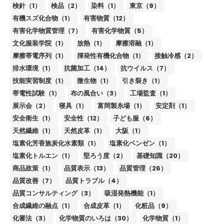
検針（1）
検品（2）
染料（1）
東京（9）
有機スズ化合物（1）
有害物質（12）
有害化学物質管理（7）
有害化学物質（5）
文化服装学院（1）
放熱（1）
摩擦溶融（1）
摩擦帯電序列（1）
揮発性有機化合物（1）
接触冷感（2）
排水環境（1）
抗菌加工（14）
抗ウイルス（7）
技能実習制度（1）
微生物（1）
引き裂き（1）
帯電性試験（1）
布の風合い（3）
工場監査（1）
展示会（2）
寝具（1）
富岡製糸場（1）
安定剤（1）
安全衛生（1）
安全性（12）
子ども服（6）
天然繊維（1）
天然皮革（1）
大阪（1）
塩素化芳香族炭化水素類（1）
塩素化ベンゼン（1）
塩素化トルエン（1）
堅ろう度（2）
基礎知識（20）
商品政策（1）
品質表示（13）
品質管理（26）
品質改善（7）
品質トラブル（4）
品質コンサルティング（3）
吸湿発熱機能（1）
合成繊維の融点（1）
合成皮革（1）
化粧品（9）
化審法（3）
化学物質のいろは（30）
化学物質（1）