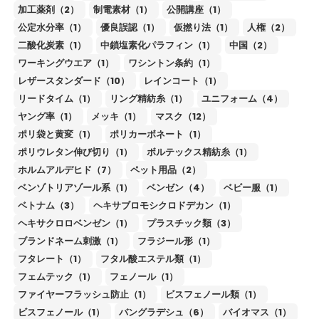
加工薬剤（2）
制電素材（1）
公開講座（1）
公定水分率（1）
優良誤認（1）
仮撚り法（1）
人権（2）
二酸化炭素（1）
中鎖塩素化パラフィン（1）
中国（2）
ワーキングウエア（1）
ワシントン条約（1）
レザースタンダード（10）
レインコート（1）
リードタイム（1）
リング精紡糸（1）
ユニフォーム（4）
ヤング率（1）
メッキ（1）
マスク（12）
ポリ袋と黄変（1）
ポリカーボネート（1）
ポリウレタン伸び切り（1）
ボルテックス精紡糸（1）
ホルムアルデヒド（7）
ペット用品（2）
ベンゾトリアゾール系（1）
ベンゼン（4）
ベビー服（1）
ベトナム（3）
ヘキサブロモシクロドデカン（1）
ヘキサクロロベンゼン（1）
プラスチック類（3）
ブランドネーム刺激（1）
フラジール形（1）
フタレート（1）
フタル酸エステル類（1）
フェムテック（1）
フェノール（1）
ファイヤーフラッシュ防止（1）
ビスフェノール類（1）
ビスフェノール（1）
バングラデシュ（6）
バイオマス（1）