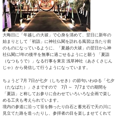
大晦日に「年越しの大祓」で心身を清めて、翌日に新年の
始まりとして「初詣」に神社仏閣を訪れる風習は当たり前
のものになっているように、「夏越の大祓」の翌日から神
社仏閣に1年の後半を無事に過ごせるようにと願う 「夏詣
（なつもうで）」なる行事を東京 浅草神社（あさくさじん
じゃ）から発信して行うようになっています。
ちょうど 7月 7日が七夕（しちせき）の節句いわゆる「七夕
（たなばた）」さまですので 7/1 ～ 7/7までの期間を
「夏詣」と称してお参りに合わせていろいろな企画で楽し
める工夫も考えられています。
境内の参道に沿って笹を飾ったり白石と蓄光石で天の川に
見立てた路を造ったりし、参拝者の目を楽しませてくれて