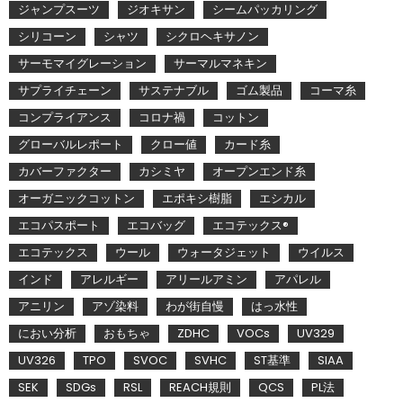
ジャンプスーツ
ジオキサン
シームパッカリング
シリコーン
シャツ
シクロヘキサノン
サーモマイグレーション
サーマルマネキン
サプライチェーン
サステナブル
ゴム製品
コーマ糸
コンプライアンス
コロナ禍
コットン
グローバルレポート
クロー値
カード糸
カバーファクター
カシミヤ
オープンエンド糸
オーガニックコットン
エポキシ樹脂
エシカル
エコパスポート
エコバッグ
エコテックス®
エコテックス
ウール
ウォータジェット
ウイルス
インド
アレルギー
アリールアミン
アパレル
アニリン
アゾ染料
わが街自慢
はっ水性
におい分析
おもちゃ
ZDHC
VOCs
UV329
UV326
TPO
SVOC
SVHC
ST基準
SIAA
SEK
SDGs
RSL
REACH規則
QCS
PL法