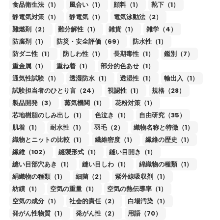
食品衛生法（1）
風合い（1）
顔料（1）
靴下（1）
静電気対策（1）
静電気（1）
電気泳動法（2）
難燃剤（2）
難分解性（1）
雑貨（1）
雑学（4）
防腐剤（1）
防災・安全評価（69）
防水性（1）
防ダニ性（1）
防しわ性（1）
長期毒性（1）
鑑別（7）
重金属（1）
重ね着（1）
部分的色あせ（1）
通気性試験（1）
透湿防水（1）
透湿性（1）
輸出入（1）
試験担当者のひとり言（24）
視認性（1）
規格（28）
製品開発（3）
蒸気機関（1）
花粉対策（1）
芯地樹脂のしみ出し（1）
色泣き（1）
自由研究（35）
肌着（1）
耐水性（1）
羽毛（2）
織物名称と特徴（1）
織物とニットの比較（1）
繊維密度（1）
繊維の歴史（1）
繊維（102）
縫製形式（1）
縫い目開き（1）
縫い目部穴あき（1）
縫い目しわ（1）
綿織物の種類（1）
絹織物の種類（1）
細菌（2）
紫外線吸収剤（1）
紡績（1）
空気の重量（1）
空気の熱伝導率（1）
空気の成分（1）
社会的責任（2）
白場汚染（1）
発がん性物質（1）
発がん性（2）
用語（70）