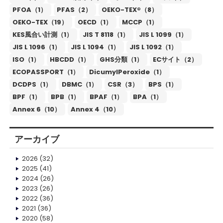
PFOA（1）
PFAS（2）
OEKO-TEX®（8）
OEKO-TEX（19）
OECD（1）
MCCP（1）
KES風合い計測（1）
JIS T 8118（1）
JIS L 1099（1）
JIS L 1096（1）
JIS L 1094（1）
JIS L 1092（1）
ISO（1）
HBCDD（1）
GHS分類（1）
ECサイト（2）
ECOPASSPORT（1）
DicumylPeroxide（1）
DCDPS（1）
DBMC（1）
CSR（3）
BPS（1）
BPF（1）
BPB（1）
BPAF（1）
BPA（1）
Annex 6（10）
Annex 4（10）
アーカイブ
2026
(32)
2025
(41)
2024
(26)
2023
(26)
2022
(36)
2021
(36)
2020
(58)