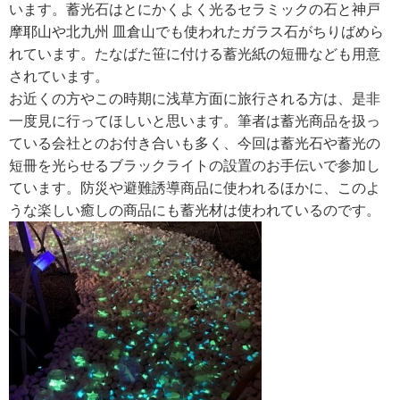
います。蓄光石はとにかくよく光るセラミックの石と神戸
摩耶山や北九州 皿倉山でも使われたガラス石がちりばめら
れています。たなばた笹に付ける蓄光紙の短冊なども用意
されています。
お近くの方やこの時期に浅草方面に旅行される方は、是非
一度見に行ってほしいと思います。筆者は蓄光商品を扱っ
ている会社とのお付き合いも多く、今回は蓄光石や蓄光の
短冊を光らせるブラックライトの設置のお手伝いで参加し
ています。防災や避難誘導商品に使われるほかに、このよ
うな楽しい癒しの商品にも蓄光材は使われているのです。