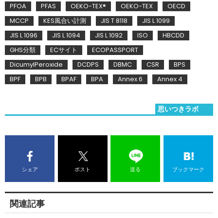
PFOA
PFAS
OEKO-TEX®
OEKO-TEX
OECD
MCCP
KES風合い計測
JIS T 8118
JIS L 1099
JIS L 1096
JIS L 1094
JIS L 1092
ISO
HBCDD
GHS分類
ECサイト
ECOPASSPORT
DicumylPeroxide
DCDPS
DBMC
CSR
BPS
BPF
BPB
BPAF
BPA
Annex 6
Annex 4
思いつきラボ
シェア
ポスト
送る
ブックマーク
関連記事