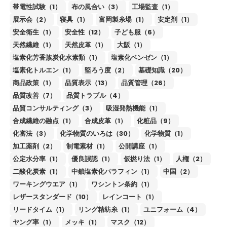
帯電性試験（1）
布の風合い（3）
工場監査（1）
展示会（2）
寝具（1）
富岡製糸場（1）
安定剤（1）
安全衛生（1）
安全性（12）
子ども服（6）
天然繊維（1）
天然皮革（1）
大阪（1）
塩素化芳香族炭化水素類（1）
塩素化ベンゼン（1）
塩素化トルエン（1）
堅ろう度（2）
基礎知識（20）
商品政策（1）
品質表示（13）
品質管理（26）
品質改善（7）
品質トラブル（4）
品質コンサルティング（3）
吸湿発熱機能（1）
合成繊維の融点（1）
合成皮革（1）
化粧品（9）
化審法（3）
化学物質のいろは（30）
化学物質（1）
加工薬剤（2）
制電素材（1）
公開講座（1）
公定水分率（1）
優良誤認（1）
仮撚り法（1）
人権（2）
二酸化炭素（1）
中鎖塩素化パラフィン（1）
中国（2）
ワーキングウエア（1）
ワシントン条約（1）
レザースタンダード（10）
レインコート（1）
リードタイム（1）
リング精紡糸（1）
ユニフォーム（4）
ヤング率（1）
メッキ（1）
マスク（12）