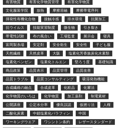
有害物質
有害化学物質管理
有害化学物質
文化服装学院
放熱
摩擦溶融
摩擦帯電序列
揮発性有機化合物
接触冷感
排水環境
抗菌加工
抗ウイルス
技能実習制度
微生物
引き裂き
帯電性試験
布の風合い
工場監査
展示会
寝具
富岡製糸場
安定剤
安全衛生
安全性
子ども服
天然繊維
天然皮革
大阪
塩素化芳香族炭化水素類
塩素化ベンゼン
塩素化トルエン
堅ろう度
基礎知識
商品政策
品質表示
品質管理
品質改善
品質トラブル
品質コンサルティング
吸湿発熱機能
合成繊維の融点
合成皮革
化粧品
化審法
化学物質のいろは
化学物質
加工薬剤
制電素材
公開講座
公定水分率
優良誤認
仮撚り法
人権
二酸化炭素
中鎖塩素化パラフィン
中国
ワーキングウエア
ワシントン条約
レザースタンダード