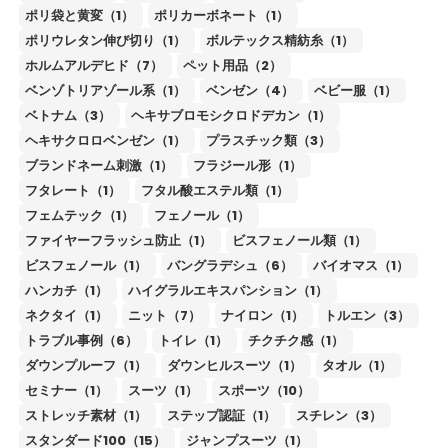
ポリ袋と黄変（1）
ポリカーボネート（1）
ポリウレタン伸び切り（1）
ボルテックス精紡糸（1）
ホルムアルデヒド（7）
ペット用品（2）
ベンゾトリアゾール系（1）
ベンゼン（4）
ベビー服（1）
ベトナム（3）
ヘキサブロモシクロドデカン（1）
ヘキサクロロベンゼン（1）
プラスチック類（3）
ブランドネーム刺激（1）
フラジール形（1）
フタレート（1）
フタル酸エステル類（1）
フェムテック（1）
フェノール（1）
ファイヤーフラッシュ防止（1）
ビスフェノール類（1）
ビスフェノール（1）
バングラデシュ（6）
バイオマス（1）
ハンカチ（1）
ハイグラルエキスパンション（1）
ネクタイ（1）
ニット（7）
ナイロン（1）
トルエン（3）
トラブル事例（6）
トイレ（1）
チクチク感（1）
ダウンプルーフ（1）
ダウンヒルスーツ（1）
タオル（1）
セミナー（1）
スーツ（1）
スポーツ（10）
ストレッチ素材（1）
ステップ認証（1）
スチレン（3）
スタンダード100（15）
ジャンプスーツ（1）