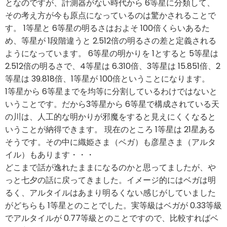
となのですが、計測器がない時代から 6等星に分類して、
その考え方が今も原点になっているのは驚かされることで
す。 1等星と 6等星の明るさはおよそ 100倍くらいあるた
め、等星が 1段階違うと 2.512倍の明るさの差と定義される
ようになっています。 6等星の明かりを 1とすると 5等星は
2.512倍の明るさで、4等星は 6.310倍、3等星は 15.851倍、2
等星は 39.818倍、1等星が 100倍ということになります。
1等星から 6等星までを均等に分割しているわけではないと
いうことです。だから3等星から 6等星で構成されている天
の川は、人工的な明かりが邪魔をすると見えにくくなると
いうことが納得できます。 現在のところ 1等星は 21星ある
そうです。その中に織姫さま（ベガ）も彦星さま（アルタ
イル）もあります・・・
どこまで話が逸れたままになるのかと思ってましたが、や
っと七夕の話に戻ってきました。イメージ的にはベガは明
るく、アルタイルはあまり明るくない感じがしていました
がどちらも 1等星とのことでした。実等級はベガが 0.33等級
でアルタイルが 0.77等級とのことですので、比較すればベ