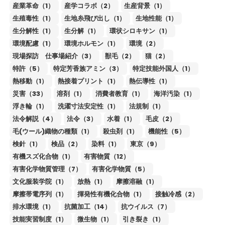
産業革命（1）
産学コラボ（2）
生産背景（1）
生殖毒性（1）
生地糸飛び出し（1）
生地性能（1）
生分解性（1）
生分解（1）
環状シロキサン（1）
環境配慮（1）
環境ホルモン（1）
環境（2）
現場探訪 仕事場紹介（3）
獣毛（2）
猫（2）
特許（5）
特定芳香族アミン（3）
特定技能外国人（1）
熱移動（1）
熱接着プリント（1）
熱伝導性（1）
災害（33）
溶剤（1）
消費者教育（1）
海洋汚染（1）
浮き輪（1）
洗濯寸法安定性（1）
法規制（1）
法令解説（4）
法令（3）
水着（1）
毛皮（2）
毛(ウール)織物の種類（1）
殺虫剤（1）
機能性（5）
検針（1）
検品（2）
染料（1）
東京（9）
有機スズ化合物（1）
有害物質（12）
有害化学物質管理（7）
有害化学物質（5）
文化服装学院（1）
放熱（1）
摩擦溶融（1）
摩擦帯電序列（1）
揮発性有機化合物（1）
接触冷感（2）
排水環境（1）
抗菌加工（14）
抗ウイルス（7）
技能実習制度（1）
微生物（1）
引き裂き（1）