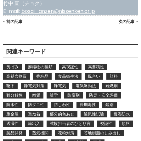
竹中 直（チョク）
E-mail:
bosai_anzen@nissenken.or.jp
< 前の記事
次の記事 >
関連キーワード
黄ばみ
麻織物の種類
高視認性
高蓄積性
高懸念物質
香粧品
食品衛生法
風合い
顔料
靴下
静電気対策
静電気
電気泳動法
難燃剤
難分解性
雑貨
雑学
防腐剤
防災・安全評価
防水性
防ダニ性
防しわ性
長期毒性
鑑別
重金属
重ね着
部分的色あせ
通気性試験
透湿防水
透湿性
輸出入
試験担当者のひとり言
視認性
規格
製品開発
蒸気機関
花粉対策
芯地樹脂のしみ出し