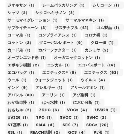
ジオキサン（1）
シームパッカリング（1）
シリコーン（1）
シャツ（2）
シクロヘキサノン（3）
サーモマイグレーション（1）
サーマルマネキン（1）
サプライチェーン（3）
サステナブル（41）
ゴム製品（1）
コーマ糸（1）
コンプライアンス（1）
コロナ禍（1）
コットン（2）
グローバルレポート（9）
クロー値（1）
カード糸（1）
カバーファクター（1）
カシミヤ（2）
オープンエンド糸（1）
オーガニックコットン（1）
エポキシ樹脂（2）
エシカル（1）
エコパスポート（14）
エコバッグ（1）
エコテックス®（8）
エコテックス（63）
ウール（1）
ウォータジェット（1）
ウイルス（4）
インド（9）
アレルギー（1）
アリールアミン（1）
アパレル（80）
アニリン（1）
アゾ染料（1）
わが街自慢（1）
はっ水性（1）
におい分析（1）
おもちゃ（2）
ZDHC（6）
VOCs（4）
UV329（1）
UV326（1）
TPO（1）
SVOC（1）
SVHC（2）
ST基準（1）
SIAA（4）
SEK（7）
SDGs（20）
RSL（1）
REACH規則（2）
QCS（4）
PL法（1）