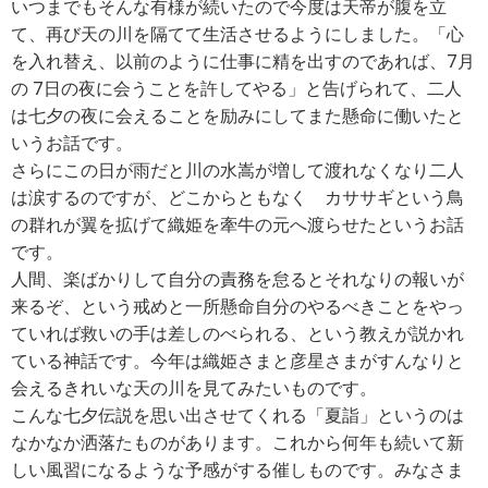
いつまでもそんな有様が続いたので今度は天帝が腹を立
て、再び天の川を隔てて生活させるようにしました。「心
を入れ替え、以前のように仕事に精を出すのであれば、7月
の 7日の夜に会うことを許してやる」と告げられて、二人
は七夕の夜に会えることを励みにしてまた懸命に働いたと
いうお話です。
さらにこの日が雨だと川の水嵩が増して渡れなくなり二人
は涙するのですが、どこからともなく カササギという鳥
の群れが翼を拡げて織姫を牽牛の元へ渡らせたというお話
です。
人間、楽ばかりして自分の責務を怠るとそれなりの報いが
来るぞ、という戒めと一所懸命自分のやるべきことをやっ
ていれば救いの手は差しのべられる、という教えが説かれ
ている神話です。今年は織姫さまと彦星さまがすんなりと
会えるきれいな天の川を見てみたいものです。
こんな七夕伝説を思い出させてくれる「夏詣」というのは
なかなか洒落たものがあります。これから何年も続いて新
しい風習になるような予感がする催しものです。みなさま