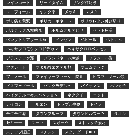
レインコート
リードタイム
リング精紡糸
ユニフォーム
ヤング率
メッキ
マスク
ポリ袋と黄変
ポリカーボネート
ポリウレタン伸び切り
ボルテックス精紡糸
ホルムアルデヒド
ペット用品
ベンゾトリアゾール系
ベンゼン
ベビー服
ベトナム
ヘキサブロモシクロドデカン
ヘキサクロロベンゼン
プラスチック類
ブランドネーム刺激
フラジール形
フタレート
フタル酸エステル類
フェムテック
フェノール
ファイヤーフラッシュ防止
ビスフェノール類
ビスフェノール
バングラデシュ
バイオマス
ハンカチ
ハイグラルエキスパンション
ネクタイ
ニット
ナイロン
トルエン
トラブル事例
トイレ
チクチク感
ダウンプルーフ
ダウンヒルスーツ
タオル
セミナー
スーツ
スポーツ
ストレッチ素材
ステップ認証
スチレン
スタンダード100