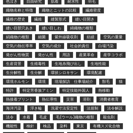
色泣き
自由研究
肌着
耐水性
羽毛
織物名称と特徴
織物とニットの比較
繊維密度
繊維の歴史
繊維
縫製形式
縫い目開き
縫い目部穴あき
縫い目しわ
綿織物の種類
絹織物の種類
細菌
紫外線吸収剤
紡績
空気の重量
空気の熱伝導率
空気の成分
社会的責任
白場汚染
発がん性物質
発がん性
用語
産業革命
産学コラボ
生産背景
生殖毒性
生地糸飛び出し
生地性能
生分解性
生分解
環状シロキサン
環境配慮
環境ホルモン
環境
現場探訪 仕事場紹介
獣毛
猫
特許
特定芳香族アミン
特定技能外国人
熱移動
熱接着プリント
熱伝導性
災害
溶剤
消費者教育
海洋汚染
浮き輪
洗濯寸法安定性
法規制
法令解説
法令
水着
毛皮
毛(ウール)織物の種類
殺虫剤
機能性
検針
検品
染料
東京
有機スズ化合物