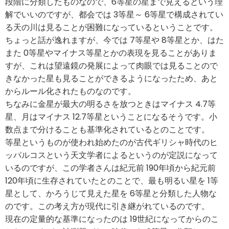
段階に分類したものなので、6等星の星まで見えるという理
解でいいのですが、都会では 3等星～ 6等星で構成されてい
る天の川は見ることが困難になっているということです。
ちょっと話が逸れますが、今では 7等星や 8等星とか、はた
また 0等星やマイナス等星とかの表現を見ることがありま
すが、これは望遠鏡の発展によって肉眼では見ることので
きなかった星も見ることができるようになったため、あと
からルール化されたものなのです。
ちなみに金星が最大の明るさを放つときはマイナス 4.7等
星、月はマイナス 12.7等星ということになるそうです。小
数点まで分けることも基準化されているとのことです。
等星というものが使われ始めたのが古代ギリシャ時代のヒ
ッパルコスという天文学者によるというのが定説になって
いるのですが、この学者さんは紀元前 190年頃から紀元前
120年頃に生存されていたとのことで、最も明るい星を 1等
星として、かろうじて見えた星を 6等星と分類した人物な
のです。この考え方が現代に引き継がれているのです。
現在の定量的な基準になったのは 19世紀になってからのこ