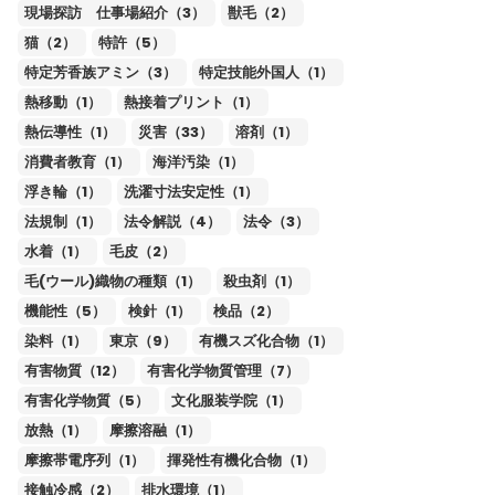
現場探訪 仕事場紹介（3）
獣毛（2）
猫（2）
特許（5）
特定芳香族アミン（3）
特定技能外国人（1）
熱移動（1）
熱接着プリント（1）
熱伝導性（1）
災害（33）
溶剤（1）
消費者教育（1）
海洋汚染（1）
浮き輪（1）
洗濯寸法安定性（1）
法規制（1）
法令解説（4）
法令（3）
水着（1）
毛皮（2）
毛(ウール)織物の種類（1）
殺虫剤（1）
機能性（5）
検針（1）
検品（2）
染料（1）
東京（9）
有機スズ化合物（1）
有害物質（12）
有害化学物質管理（7）
有害化学物質（5）
文化服装学院（1）
放熱（1）
摩擦溶融（1）
摩擦帯電序列（1）
揮発性有機化合物（1）
接触冷感（2）
排水環境（1）