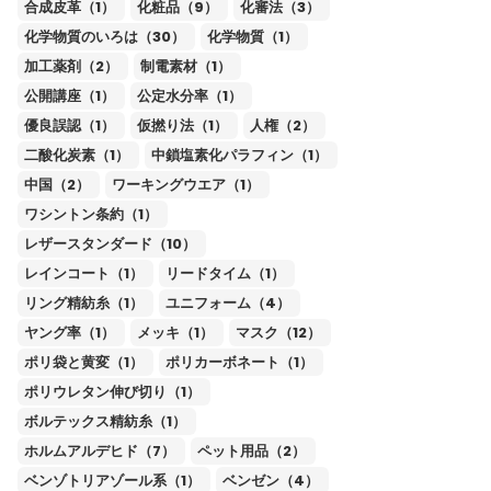
合成皮革（1）
化粧品（9）
化審法（3）
化学物質のいろは（30）
化学物質（1）
加工薬剤（2）
制電素材（1）
公開講座（1）
公定水分率（1）
優良誤認（1）
仮撚り法（1）
人権（2）
二酸化炭素（1）
中鎖塩素化パラフィン（1）
中国（2）
ワーキングウエア（1）
ワシントン条約（1）
レザースタンダード（10）
レインコート（1）
リードタイム（1）
リング精紡糸（1）
ユニフォーム（4）
ヤング率（1）
メッキ（1）
マスク（12）
ポリ袋と黄変（1）
ポリカーボネート（1）
ポリウレタン伸び切り（1）
ボルテックス精紡糸（1）
ホルムアルデヒド（7）
ペット用品（2）
ベンゾトリアゾール系（1）
ベンゼン（4）