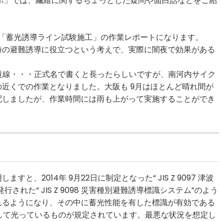
ボ」では、繊維に関するちょっとした疑問や面白話などをご紹
た「蓄光誘導ライン試験施工」の作業レポートになります。
時の避難誘導に役立つという考えで、実際に闇夜で効果がある
車道線・・・正式名で書くと長ったらしいですが、南河内サイク
近くでの作業となりました。大阪も 9月はほとんど晴れ間が
配しましたが、作業時間には雨も上がって実施することができ
、2014年 9月22日に制定となった“ JIS Z 9097 津波
された“ JIS Z 9098 災害種別避難誘導標識システム”のよう
れるようになり、その中に蓄光性能を有した標識が有効である
続して光っているものが規定されています。最悪な状況を想定し