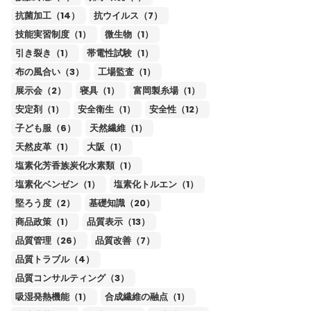
抗菌加工（14）
抗ウイルス（7）
技能実習制度（1）
微生物（1）
引き裂き（1）
帯電性試験（1）
布の風合い（3）
工場監査（1）
展示会（2）
寝具（1）
富岡製糸場（1）
安定剤（1）
安全衛生（1）
安全性（12）
子ども服（6）
天然繊維（1）
天然皮革（1）
大阪（1）
塩素化芳香族炭化水素類（1）
塩素化ベンゼン（1）
塩素化トルエン（1）
堅ろう度（2）
基礎知識（20）
商品政策（1）
品質表示（13）
品質管理（26）
品質改善（7）
品質トラブル（4）
品質コンサルティング（3）
吸湿発熱機能（1）
合成繊維の融点（1）