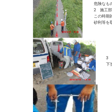
危険なも
2 施工
この時期
砂利等を
3
下