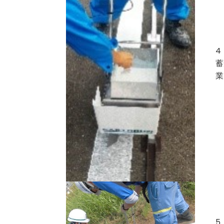
4
蓄
業
5