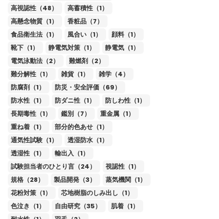
高視認性（48）
高蓄積性（1）
高懸念物質（1）
香粧品（7）
食品衛生法（1）
風合い（1）
顔料（1）
靴下（1）
静電気対策（1）
静電気（1）
電気泳動法（2）
難燃剤（2）
難分解性（1）
雑貨（1）
雑学（4）
防腐剤（1）
防災・安全評価（69）
防水性（1）
防ダニ性（1）
防しわ性（1）
長期毒性（1）
鑑別（7）
重金属（1）
重ね着（1）
部分的色あせ（1）
通気性試験（1）
透湿防水（1）
透湿性（1）
輸出入（1）
試験担当者のひとり言（24）
視認性（1）
規格（28）
製品開発（3）
蒸気機関（1）
花粉対策（1）
芯地樹脂のしみ出し（1）
色泣き（1）
自由研究（35）
肌着（1）