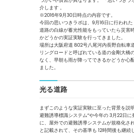
づかいや慣習が異なります。 「思いつきラ
介します 。
※2016年9月30日時点の内容です。
今回の思いつきラボは、9月16日に行われ
道路の白線が蓄光性能をもっていたら災害
かどうかの実証実験を行ってきました。
場所は大阪府道 802号八尾河内長野自転
リングロードと呼ばれている道の金剛大橋の
なく、早朝も雨が降ってできるかどうか心
ました。
光る道路
まずこのような実証実験に至った背景を説明しますと
避難誘導標識システム”や今年の 3月22日に発行
に、屋外での避難誘導システムが規格化さ
と記載されて、その基準も 12時間後も継