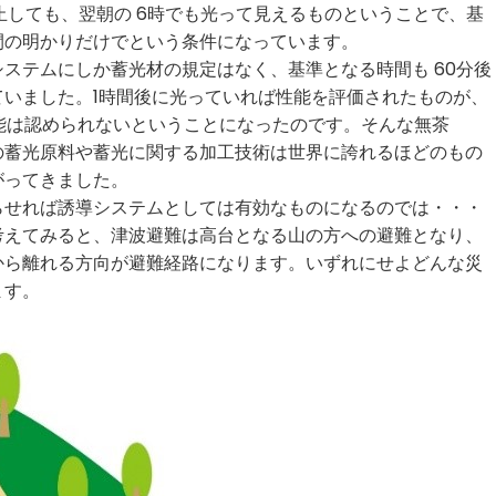
停止しても、翌朝の 6時でも光って見えるものということで、基
間の明かりだけでという条件になっています。
ステムにしか蓄光材の規定はなく、基準となる時間も 60分後
いました。1時間後に光っていれば性能を評価されたものが、
性能は認められないということになったのです。そんな無茶
の蓄光原料や蓄光に関する加工技術は世界に誇れるほどのもの
がってきました。
らせれば誘導システムとしては有効なものになるのでは・・・
考えてみると、津波避難は高台となる山の方への避難となり、
から離れる方向が避難経路になります。いずれにせよどんな災
ます。