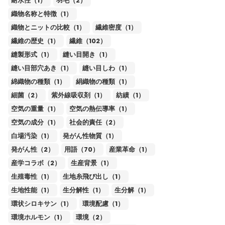
耐水性（1）
羽毛（2）
織物名称と特徴（1）
織物とニットの比較（1）
繊維密度（1）
繊維の歴史（1）
繊維（102）
縫製形式（1）
縫い目開き（1）
縫い目部穴あき（1）
縫い目しわ（1）
綿織物の種類（1）
絹織物の種類（1）
細菌（2）
紫外線吸収剤（1）
紡績（1）
空気の重量（1）
空気の熱伝導率（1）
空気の成分（1）
社会的責任（2）
白場汚染（1）
発がん性物質（1）
発がん性（2）
用語（70）
産業革命（1）
産学コラボ（2）
生産背景（1）
生殖毒性（1）
生地糸飛び出し（1）
生地性能（1）
生分解性（1）
生分解（1）
環状シロキサン（1）
環境配慮（1）
環境ホルモン（1）
環境（2）