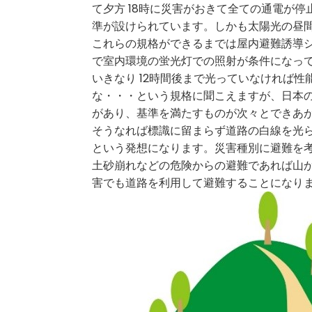
て夕方 18時に災害がおきて全ての通電が
準が設けられています。しかも太陽光の昼
これらの規格ができるまでは屋内避難誘導シ
で室内環境の蛍光灯での照射が条件になって
いきなり 12時間後まで光っていなければ
な・・・という規格に聞こえますが、日本
があり、基準を満たすものが次々とできあ
そうなれば標識に留まらず道路の白線を光
という発想になります。災害種別に避難を
土砂崩れなどの危険からの避難であれば山
害でも道路を利用して避難することになり