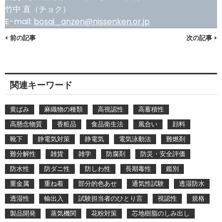
竹中 直（チョク）
E-mail:
bosai_anzen@nissenken.or.jp
< 前の記事
次の記事 >
関連キーワード
黄ばみ
麻織物の種類
高視認性
高蓄積性
高懸念物質
香粧品
食品衛生法
風合い
顔料
靴下
静電気対策
静電気
電気泳動法
難燃剤
難分解性
雑貨
雑学
防腐剤
防災・安全評価
防水性
防ダニ性
防しわ性
長期毒性
鑑別
重金属
重ね着
部分的色あせ
通気性試験
透湿防水
透湿性
輸出入
試験担当者のひとり言
視認性
規格
製品開発
蒸気機関
花粉対策
芯地樹脂のしみ出し