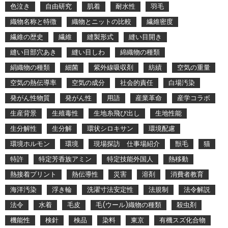
色泣き
自由研究
肌着
耐水性
羽毛
織物名称と特徴
織物とニットの比較
繊維密度
繊維の歴史
繊維
縫製形式
縫い目開き
縫い目部穴あき
縫い目しわ
綿織物の種類
絹織物の種類
細菌
紫外線吸収剤
紡績
空気の重量
空気の熱伝導率
空気の成分
社会的責任
白場汚染
発がん性物質
発がん性
用語
産業革命
産学コラボ
生産背景
生殖毒性
生地糸飛び出し
生地性能
生分解性
生分解
環状シロキサン
環境配慮
環境ホルモン
環境
現場探訪 仕事場紹介
獣毛
猫
特許
特定芳香族アミン
特定技能外国人
熱移動
熱接着プリント
熱伝導性
災害
溶剤
消費者教育
海洋汚染
浮き輪
洗濯寸法安定性
法規制
法令解説
法令
水着
毛皮
毛(ウール)織物の種類
殺虫剤
機能性
検針
検品
染料
東京
有機スズ化合物