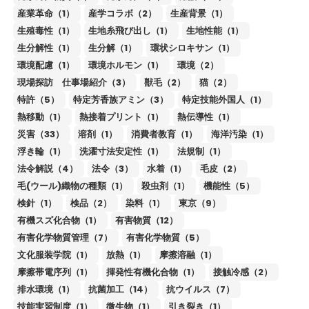
産業革命（1）
産学コラボ（2）
生産背景（1）
生殖毒性（1）
生地糸飛び出し（1）
生地性能（1）
生分解性（1）
生分解（1）
環状シロキサン（1）
環境配慮（1）
環境ホルモン（1）
環境（2）
現場探訪 仕事場紹介（3）
獣毛（2）
猫（2）
特許（5）
特定芳香族アミン（3）
特定技能外国人（1）
熱移動（1）
熱接着プリント（1）
熱伝導性（1）
災害（33）
溶剤（1）
消費者教育（1）
海洋汚染（1）
浮き輪（1）
洗濯寸法安定性（1）
法規制（1）
法令解説（4）
法令（3）
水着（1）
毛皮（2）
毛(ウール)織物の種類（1）
殺虫剤（1）
機能性（5）
検針（1）
検品（2）
染料（1）
東京（9）
有機スズ化合物（1）
有害物質（12）
有害化学物質管理（7）
有害化学物質（5）
文化服装学院（1）
放熱（1）
摩擦溶融（1）
摩擦帯電序列（1）
揮発性有機化合物（1）
接触冷感（2）
排水環境（1）
抗菌加工（14）
抗ウイルス（7）
技能実習制度（1）
微生物（1）
引き裂き（1）