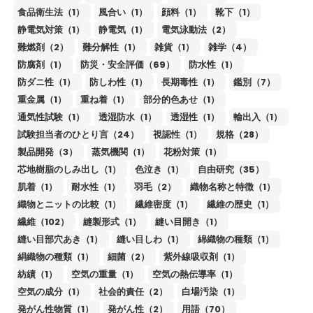
食品衛生法（1）
風合い（1）
顔料（1）
靴下（1）
静電気対策（1）
静電気（1）
電気泳動法（2）
難燃剤（2）
難分解性（1）
雑貨（1）
雑学（4）
防腐剤（1）
防災・安全評価（69）
防水性（1）
防ダニ性（1）
防しわ性（1）
長期毒性（1）
鑑別（7）
重金属（1）
重ね着（1）
部分的色あせ（1）
通気性試験（1）
透湿防水（1）
透湿性（1）
輸出入（1）
試験担当者のひとり言（24）
視認性（1）
規格（28）
製品開発（3）
蒸気機関（1）
花粉対策（1）
芯地樹脂のしみ出し（1）
色泣き（1）
自由研究（35）
肌着（1）
耐水性（1）
羽毛（2）
織物名称と特徴（1）
織物とニットの比較（1）
繊維密度（1）
繊維の歴史（1）
繊維（102）
縫製形式（1）
縫い目開き（1）
縫い目部穴あき（1）
縫い目しわ（1）
綿織物の種類（1）
絹織物の種類（1）
細菌（2）
紫外線吸収剤（1）
紡績（1）
空気の重量（1）
空気の熱伝導率（1）
空気の成分（1）
社会的責任（2）
白場汚染（1）
発がん性物質（1）
発がん性（2）
用語（70）