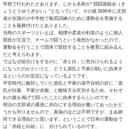
学校で行われたとあります。しかも名称が“ 競闘遊戯会（き
ょうとうゆうぎかい）”となっていて、その後 1896年に文部
省が全国の小中学校で集団訓練のために運動会を実施する
ことを義務付けたとありました。
当時のスポーツといえば、相撲や柔道や剣道のように個人
競技が主流で、チームで闘うという発想がなかったので、
運動会を行うことで団体で競技することを教育に組み込ん
だと考えられます。
ではなぜ組分けをするのに「赤と白」に色分けられるよう
になったのかというと、どうも源氏と平家の戦いに由来す
るというのが定説になっているようです。
平安時代に敵対していた源氏と平家の源平合戦の折に「源
氏が白旗 平家が赤旗」と敵味方を区別するため、それぞ
れの旗を掲げて闘ったことに由来するらしいのです。
明治の文部省の通達に赤白にする理由が書いてあったかど
うかも判りませんので、真偽のほどは不明ですが、まあ納
得できる理由だと思います。ということで日本の運動会で
は「赤組と白組」に 分けられているのです。