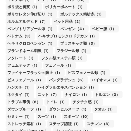
ポリ袋と黄変（1）
ポリカーボネート（1）
ポリウレタン伸び切り（1）
ボルテックス精紡糸（1）
ホルムアルデヒド（7）
ペット用品（2）
ベンゾトリアゾール系（1）
ベンゼン（4）
ベビー服（1）
ベトナム（3）
ヘキサブロモシクロドデカン（1）
ヘキサクロロベンゼン（1）
プラスチック類（3）
ブランドネーム刺激（1）
フラジール形（1）
フタレート（1）
フタル酸エステル類（1）
フェムテック（1）
フェノール（1）
ファイヤーフラッシュ防止（1）
ビスフェノール類（1）
ビスフェノール（1）
バングラデシュ（6）
バイオマス（1）
ハンカチ（1）
ハイグラルエキスパンション（1）
ネクタイ（1）
ニット（7）
ナイロン（1）
トルエン（3）
トラブル事例（6）
トイレ（1）
チクチク感（1）
ダウンプルーフ（1）
ダウンヒルスーツ（1）
タオル（1）
セミナー（1）
スーツ（1）
スポーツ（10）
ストレッチ素材（1）
ステップ認証（1）
スチレン（3）