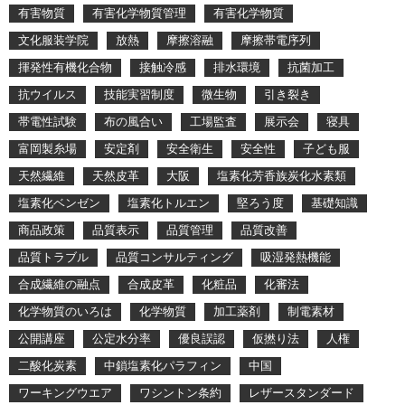
有害物質
有害化学物質管理
有害化学物質
文化服装学院
放熱
摩擦溶融
摩擦帯電序列
揮発性有機化合物
接触冷感
排水環境
抗菌加工
抗ウイルス
技能実習制度
微生物
引き裂き
帯電性試験
布の風合い
工場監査
展示会
寝具
富岡製糸場
安定剤
安全衛生
安全性
子ども服
天然繊維
天然皮革
大阪
塩素化芳香族炭化水素類
塩素化ベンゼン
塩素化トルエン
堅ろう度
基礎知識
商品政策
品質表示
品質管理
品質改善
品質トラブル
品質コンサルティング
吸湿発熱機能
合成繊維の融点
合成皮革
化粧品
化審法
化学物質のいろは
化学物質
加工薬剤
制電素材
公開講座
公定水分率
優良誤認
仮撚り法
人権
二酸化炭素
中鎖塩素化パラフィン
中国
ワーキングウエア
ワシントン条約
レザースタンダード