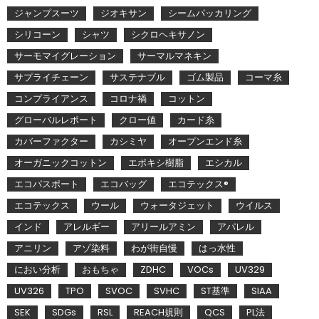
ジャンプスーツ
ジオキサン
シームパッカリング
シリコーン
シャツ
シクロヘキサノン
サーモマイグレーション
サーマルマネキン
サプライチェーン
サステナブル
ゴム製品
コーマ糸
コンプライアンス
コロナ禍
コットン
グローバルレポート
クロー値
カード糸
カバーファクター
カシミヤ
オープンエンド糸
オーガニックコットン
エポキシ樹脂
エシカル
エコパスポート
エコバッグ
エコテックス®
エコテックス
ウール
ウォータジェット
ウイルス
インド
アレルギー
アリールアミン
アパレル
アニリン
アゾ染料
わが街自慢
はっ水性
におい分析
おもちゃ
ZDHC
VOCs
UV329
UV326
TPO
SVOC
SVHC
ST基準
SIAA
SEK
SDGs
RSL
REACH規則
QCS
PL法