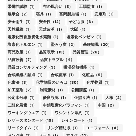
帯電性試験（1）
布の風合い（3）
工場監査（1）
展示会（2）
寝具（1）
富岡製糸場（1）
安定剤（1）
安全衛生（1）
安全性（12）
子ども服（6）
天然繊維（1）
天然皮革（1）
大阪（1）
塩素化芳香族炭化水素類（1）
塩素化ベンゼン（1）
塩素化トルエン（1）
堅ろう度（2）
基礎知識（20）
商品政策（1）
品質表示（13）
品質管理（26）
品質改善（7）
品質トラブル（4）
品質コンサルティング（3）
吸湿発熱機能（1）
合成繊維の融点（1）
合成皮革（1）
化粧品（9）
化審法（3）
化学物質のいろは（30）
化学物質（1）
加工薬剤（2）
制電素材（1）
公開講座（1）
公定水分率（1）
優良誤認（1）
仮撚り法（1）
人権（2）
二酸化炭素（1）
中鎖塩素化パラフィン（1）
中国（2）
ワーキングウエア（1）
ワシントン条約（1）
レザースタンダード（10）
レインコート（1）
リードタイム（1）
リング精紡糸（1）
ユニフォーム（4）
ヤング率（1）
メッキ（1）
マスク（12）