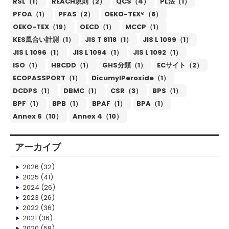
RSL（1）
REACH規則（2）
QCS（4）
PL法（1）
PFOA（1）
PFAS（2）
OEKO-TEX®（8）
OEKO-TEX（19）
OECD（1）
MCCP（1）
KES風合い計測（1）
JIS T 8118（1）
JIS L 1099（1）
JIS L 1096（1）
JIS L 1094（1）
JIS L 1092（1）
ISO（1）
HBCDD（1）
GHS分類（1）
ECサイト（2）
ECOPASSPORT（1）
DicumylPeroxide（1）
DCDPS（1）
DBMC（1）
CSR（3）
BPS（1）
BPF（1）
BPB（1）
BPAF（1）
BPA（1）
Annex 6（10）
Annex 4（10）
アーカイブ
2026
(32)
2025
(41)
2024
(26)
2023
(26)
2022
(36)
2021
(36)
2020
(58)