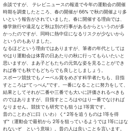
余談ですが、 テレビニュースの報道で今年の運動会の開催
時期を調査したところ、春の開催が 66% で秋の開催より多
いという報告がされていました。春に開催する理由では、
修学旅行や遠足など秋は別の行事があるからというのが多
かったのですが、同時に熱中症になるリスクが少ないから
というのもありました。
なるほどという理由ではありますが、筆者の年代としては
やはり運動会は体育の日あたりの秋に行ってもらいたいと
思いますが、まあ子どもたちの元気な姿を見ることができ
れば春でも秋でもどちらでも良しとしましょう。
スポーツ競技でもノーベル賞をめざす科学者たちも、目指
すところは“てっぺん”です。一番になることに努力をして、
結果としてそれが二番や三番でも大いに評価されるべきも
のではありますが、目指すところはやはり一番でなければ
なりません。競技でも研究でも狙うは 1等賞です。
昔のことわざに曰（いわ）く“ 2等を追うものは 1等を得
ず”（運動会で最初から 2等を狙っているようでは 1等にはな
れないぞ という意味）。昔の人は良いことを言います。