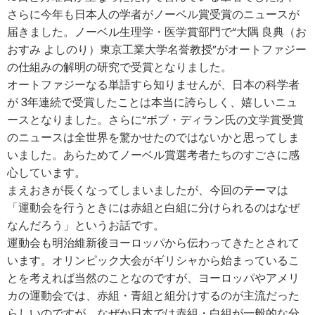
さらに今年も日本人の学者がノーベル賞受賞のニュースが
届きました。ノーベル生理学・医学賞部門で“大隅 良典（お
おすみ よしのり）東京工業大学名誉教授”がオートファジー
の仕組みの解明の研究で受賞となりました。
オートファジーなる単語すら知りませんが、日本の科学者
が 3年連続で受賞したことは本当に誇らしく、嬉しいニュ
ースとなりました。さらに“ボブ・ディラン氏の文学賞受賞
のニュースは全世界を驚かせたのではないかと思ってしま
いました。あらためてノーベル賞選考者たちのすごさに感
心しています。
まえおきが長くなってしまいましたが、今回のテーマは
「運動会を行うときには赤組と白組に分けられるのはなぜ
なんだろう」というお話です。
運動会も明治維新後ヨーロッパから伝わってきたとされて
います。オリンピック大会がギリシャから始まっているこ
とを考えれば当然のことなのですが、ヨーロッパやアメリ
カの運動会では、赤組・青組と組分けするのが主流だった
らしいのですが、なぜか日本では赤組・白組が一般的な分