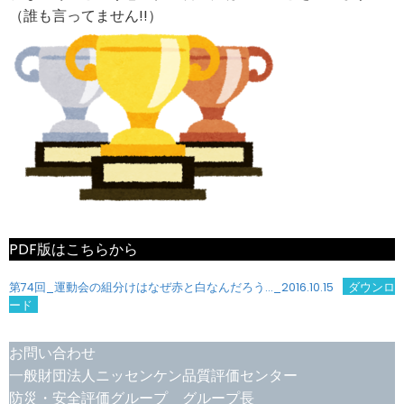
（誰も言ってません!!）
PDF版はこちらから
第74回_運動会の組分けはなぜ赤と白なんだろう…_2016.10.15
ダウンロ
ード
お問い合わせ
一般財団法人ニッセンケン品質評価センター
防災・安全評価グループ グループ長