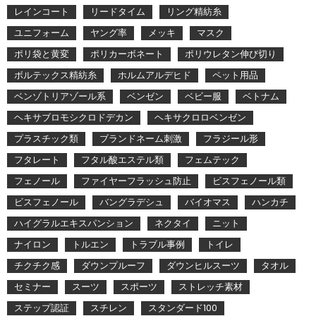
レインコート
リードタイム
リング精紡糸
ユニフォーム
ヤング率
メッキ
マスク
ポリ袋と黄変
ポリカーボネート
ポリウレタン伸び切り
ボルテックス精紡糸
ホルムアルデヒド
ペット用品
ベンゾトリアゾール系
ベンゼン
ベビー服
ベトナム
ヘキサブロモシクロドデカン
ヘキサクロロベンゼン
プラスチック類
ブランドネーム刺激
フラジール形
フタレート
フタル酸エステル類
フェムテック
フェノール
ファイヤーフラッシュ防止
ビスフェノール類
ビスフェノール
バングラデシュ
バイオマス
ハンカチ
ハイグラルエキスパンション
ネクタイ
ニット
ナイロン
トルエン
トラブル事例
トイレ
チクチク感
ダウンプルーフ
ダウンヒルスーツ
タオル
セミナー
スーツ
スポーツ
ストレッチ素材
ステップ認証
スチレン
スタンダード100