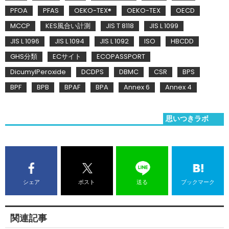
PFOA
PFAS
OEKO-TEX®
OEKO-TEX
OECD
MCCP
KES風合い計測
JIS T 8118
JIS L 1099
JIS L 1096
JIS L 1094
JIS L 1092
ISO
HBCDD
GHS分類
ECサイト
ECOPASSPORT
DicumylPeroxide
DCDPS
DBMC
CSR
BPS
BPF
BPB
BPAF
BPA
Annex 6
Annex 4
思いつきラボ
シェア
ポスト
送る
ブックマーク
関連記事