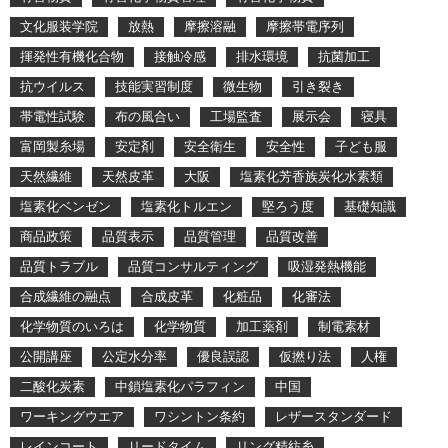
文化服装学院
放熱
摩擦溶融
摩擦帯電序列
揮発性有機化合物
接触冷感
排水環境
抗菌加工
抗ウイルス
技能実習制度
微生物
引き裂き
帯電性試験
布の風合い
工場監査
展示会
寝具
富岡製糸場
安定剤
安全衛生
安全性
子ども服
天然繊維
天然皮革
大阪
塩素化芳香族炭化水素類
塩素化ベンゼン
塩素化トルエン
堅ろう度
基礎知識
商品政策
品質表示
品質管理
品質改善
品質トラブル
品質コンサルティング
吸湿発熱機能
合成繊維の融点
合成皮革
化粧品
化審法
化学物質のいろは
化学物質
加工薬剤
制電素材
公開講座
公定水分率
優良誤認
仮撚り法
人権
二酸化炭素
中鎖塩素化パラフィン
中国
ワーキングウエア
ワシントン条約
レザースタンダード
レインコート
リードタイム
リング精紡糸