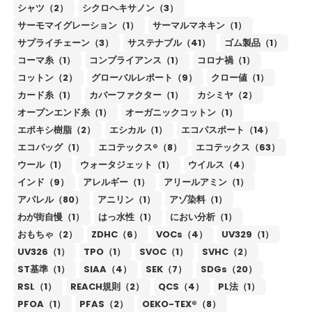
シャツ（2）
シクロヘキサノン（3）
サーモマイグレーション（1）
サーマルマネキン（1）
サプライチェーン（3）
サステナブル（41）
ゴム製品（1）
コーマ糸（1）
コンプライアンス（1）
コロナ禍（1）
コットン（2）
グローバルレポート（9）
クロー値（1）
カード糸（1）
カバーファクター（1）
カシミヤ（2）
オープンエンド糸（1）
オーガニックコットン（1）
エポキシ樹脂（2）
エシカル（1）
エコパスポート（14）
エコバッグ（1）
エコテックス®（8）
エコテックス（63）
ウール（1）
ウォータジェット（1）
ウイルス（4）
インド（9）
アレルギー（1）
アリールアミン（1）
アパレル（80）
アニリン（1）
アゾ染料（1）
わが街自慢（1）
はっ水性（1）
におい分析（1）
おもちゃ（2）
ZDHC（6）
VOCs（4）
UV329（1）
UV326（1）
TPO（1）
SVOC（1）
SVHC（2）
ST基準（1）
SIAA（4）
SEK（7）
SDGs（20）
RSL（1）
REACH規則（2）
QCS（4）
PL法（1）
PFOA（1）
PFAS（2）
OEKO-TEX®（8）