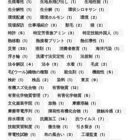
生殖毒性（1）
生地糸飛び出し（1）
生地性能（1）
生分解性（1）
生分解（1）
環状シロキサン（1）
環境配慮（1）
環境ホルモン（1）
環境（2）
現場探訪 仕事場紹介（3）
獣毛（2）
猫（2）
特許（5）
特定芳香族アミン（3）
特定技能外国人（1）
熱移動（1）
熱接着プリント（1）
熱伝導性（1）
災害（33）
溶剤（1）
消費者教育（1）
海洋汚染（1）
浮き輪（1）
洗濯寸法安定性（1）
法規制（1）
法令解説（4）
法令（3）
水着（1）
毛皮（2）
毛(ウール)織物の種類（1）
殺虫剤（1）
機能性（5）
検針（1）
検品（2）
染料（1）
東京（9）
有機スズ化合物（1）
有害物質（12）
有害化学物質管理（7）
有害化学物質（5）
文化服装学院（1）
放熱（1）
摩擦溶融（1）
摩擦帯電序列（1）
揮発性有機化合物（1）
接触冷感（2）
排水環境（1）
抗菌加工（14）
抗ウイルス（7）
技能実習制度（1）
微生物（1）
引き裂き（1）
帯電性試験（1）
布の風合い（3）
工場監査（1）