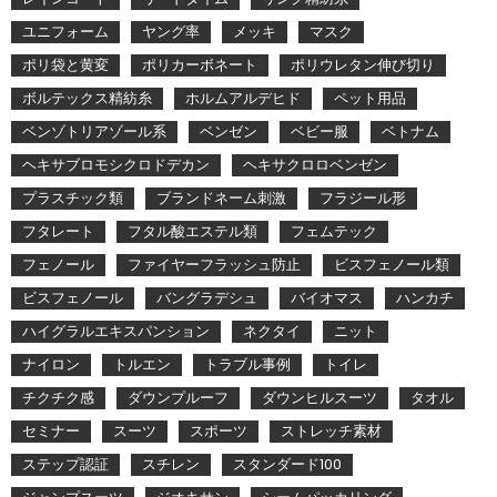
ユニフォーム
ヤング率
メッキ
マスク
ポリ袋と黄変
ポリカーボネート
ポリウレタン伸び切り
ボルテックス精紡糸
ホルムアルデヒド
ペット用品
ベンゾトリアゾール系
ベンゼン
ベビー服
ベトナム
ヘキサブロモシクロドデカン
ヘキサクロロベンゼン
プラスチック類
ブランドネーム刺激
フラジール形
フタレート
フタル酸エステル類
フェムテック
フェノール
ファイヤーフラッシュ防止
ビスフェノール類
ビスフェノール
バングラデシュ
バイオマス
ハンカチ
ハイグラルエキスパンション
ネクタイ
ニット
ナイロン
トルエン
トラブル事例
トイレ
チクチク感
ダウンプルーフ
ダウンヒルスーツ
タオル
セミナー
スーツ
スポーツ
ストレッチ素材
ステップ認証
スチレン
スタンダード100