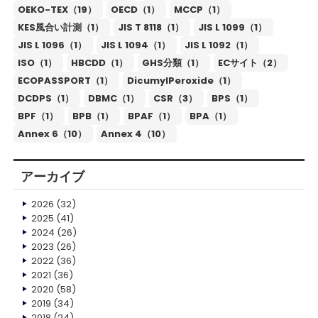
OEKO-TEX（19）
OECD（1）
MCCP（1）
KES風合い計測（1）
JIS T 8118（1）
JIS L 1099（1）
JIS L 1096（1）
JIS L 1094（1）
JIS L 1092（1）
ISO（1）
HBCDD（1）
GHS分類（1）
ECサイト（2）
ECOPASSPORT（1）
DicumylPeroxide（1）
DCDPS（1）
DBMC（1）
CSR（3）
BPS（1）
BPF（1）
BPB（1）
BPAF（1）
BPA（1）
Annex 6（10）
Annex 4（10）
アーカイブ
2026
(32)
2025
(41)
2024
(26)
2023
(26)
2022
(36)
2021
(36)
2020
(58)
2019
(34)
2018
(24)