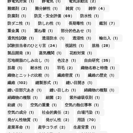
静電気対策（1）
静電気（1）
電気泳動法（2）
難燃剤（2）
難分解性（1）
雑貨（1）
雑学（4）
防腐剤（1）
防災・安全評価（69）
防水性（1）
防ダニ性（1）
防しわ性（1）
長期毒性（1）
鑑別（7）
重金属（1）
重ね着（1）
部分的色あせ（1）
通気性試験（1）
透湿防水（1）
透湿性（1）
輸出入（1）
試験担当者のひとり言（24）
視認性（1）
規格（28）
製品開発（3）
蒸気機関（1）
花粉対策（1）
芯地樹脂のしみ出し（1）
色泣き（1）
自由研究（35）
肌着（1）
耐水性（1）
羽毛（2）
織物名称と特徴（1）
織物とニットの比較（1）
繊維密度（1）
繊維の歴史（1）
繊維（102）
縫製形式（1）
縫い目開き（1）
縫い目部穴あき（1）
縫い目しわ（1）
綿織物の種類（1）
絹織物の種類（1）
細菌（2）
紫外線吸収剤（1）
紡績（1）
空気の重量（1）
空気の熱伝導率（1）
空気の成分（1）
社会的責任（2）
白場汚染（1）
発がん性物質（1）
発がん性（2）
用語（70）
産業革命（1）
産学コラボ（2）
生産背景（1）