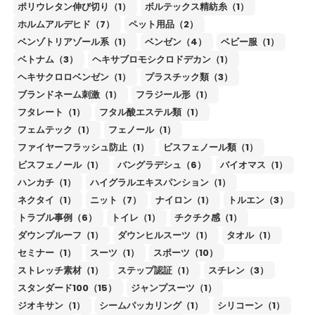
ポリウレタン伸び切り（1）
ボルテックス精紡糸（1）
ホルムアルデヒド（7）
ペット用品（2）
ベンゾトリアゾール系（1）
ベンゼン（4）
ベビー服（1）
ベトナム（3）
ヘキサブロモシクロドデカン（1）
ヘキサクロロベンゼン（1）
プラスチック類（3）
ブランドネーム刺激（1）
フラジール形（1）
フタレート（1）
フタル酸エステル類（1）
フェムテック（1）
フェノール（1）
ファイヤーフラッシュ防止（1）
ビスフェノール類（1）
ビスフェノール（1）
バングラデシュ（6）
バイオマス（1）
ハンカチ（1）
ハイグラルエキスパンション（1）
ネクタイ（1）
ニット（7）
ナイロン（1）
トルエン（3）
トラブル事例（6）
トイレ（1）
チクチク感（1）
ダウンプルーフ（1）
ダウンヒルスーツ（1）
タオル（1）
セミナー（1）
スーツ（1）
スポーツ（10）
ストレッチ素材（1）
ステップ認証（1）
スチレン（3）
スタンダード100（15）
ジャンプスーツ（1）
ジオキサン（1）
シームパッカリング（1）
シリコーン（1）