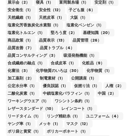
展示会（2）
寝具（1）
富岡製糸場（1）
安定剤（1）
安全衛生（1）
安全性（12）
子ども服（6）
天然繊維（1）
天然皮革（1）
大阪（1）
塩素化芳香族炭化水素類（1）
塩素化ベンゼン（1）
塩素化トルエン（1）
堅ろう度（2）
基礎知識（20）
商品政策（1）
品質表示（13）
品質管理（26）
品質改善（7）
品質トラブル（4）
品質コンサルティング（3）
吸湿発熱機能（1）
合成繊維の融点（1）
合成皮革（1）
化粧品（9）
化審法（3）
化学物質のいろは（30）
化学物質（1）
加工薬剤（2）
制電素材（1）
公開講座（1）
公定水分率（1）
優良誤認（1）
仮撚り法（1）
人権（2）
二酸化炭素（1）
中鎖塩素化パラフィン（1）
中国（2）
ワーキングウエア（1）
ワシントン条約（1）
レザースタンダード（10）
レインコート（1）
リードタイム（1）
リング精紡糸（1）
ユニフォーム（4）
ヤング率（1）
メッキ（1）
マスク（12）
ポリ袋と黄変（1）
ポリカーボネート（1）