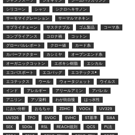
ジャンプスーツ
ジオキサン
シームパッカリング
シリコーン
シャツ
シクロヘキサノン
サーモマイグレーション
サーマルマネキン
サプライチェーン
サステナブル
ゴム製品
コーマ糸
コンプライアンス
コロナ禍
コットン
グローバルレポート
クロー値
カード糸
カバーファクター
カシミヤ
オープンエンド糸
オーガニックコットン
エポキシ樹脂
エシカル
エコパスポート
エコバッグ
エコテックス®
エコテックス
ウール
ウォータジェット
ウイルス
インド
アレルギー
アリールアミン
アパレル
アニリン
アゾ染料
わが街自慢
はっ水性
におい分析
おもちゃ
ZDHC
VOCs
UV329
UV326
TPO
SVOC
SVHC
ST基準
SIAA
SEK
SDGs
RSL
REACH規則
QCS
PL法