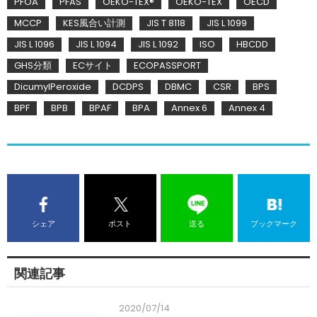
PFOA
PFAS
OEKO-TEX®
OEKO-TEX
OECD
MCCP
KES風合い計測
JIS T 8118
JIS L 1099
JIS L 1096
JIS L 1094
JIS L 1092
ISO
HBCDD
GHS分類
ECサイト
ECOPASSPORT
DicumylPeroxide
DCDPS
DBMC
CSR
BPS
BPF
BPB
BPAF
BPA
Annex 6
Annex 4
シェア
ポスト
送る
ブックマーク
関連記事
2020/07/14