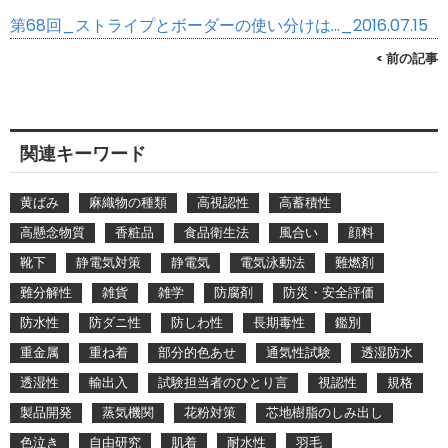
第68回_ストライプとボーダーの使い分けは…_2016.07.15
< 前の記事
関連キーワード
黄ばみ
麻織物の種類
高視認性
高蓄積性
高懸念物質
香粧品
食品衛生法
風合い
顔料
靴下
静電気対策
静電気
電気泳動法
難燃剤
難分解性
雑貨
雑学
防腐剤
防災・安全評価
防水性
防ダニ性
防しわ性
長期毒性
鑑別
重金属
重ね着
部分的色あせ
通気性試験
透湿防水
透湿性
輸出入
試験担当者のひとり言
視認性
規格
製品開発
蒸気機関
花粉対策
芯地樹脂のしみ出し
色泣き
自由研究
肌着
耐水性
羽毛