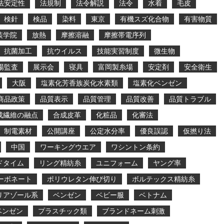
法安定性
法規制
法令解説
法令
水着
毛皮
検針
検品
染料
東京
有機スズ化合物
有害物質
装学院
放熱
摩擦溶融
摩擦帯電序列
抗菌加工
抗ウイルス
技能実習制度
微生物
場監査
展示会
寝具
富岡製糸場
安定剤
安全衛生
大阪
塩素化芳香族炭化水素類
塩素化ベンゼン
商品政策
品質表示
品質管理
品質改善
品質トラブル
成繊維の融点
合成皮革
化粧品
化審法
制電素材
公開講座
公定水分率
優良誤認
仮撚り法
中国
ワーキングウエア
ワシントン条約
ドタイム
リング精紡糸
ユニフォーム
ヤング率
ーボネート
ポリウレタン伸び切り
ボルテックス精紡糸
リアゾール系
ベンゼン
ベビー服
ベトナム
ベンゼン
プラスチック類
ブランドネーム刺激