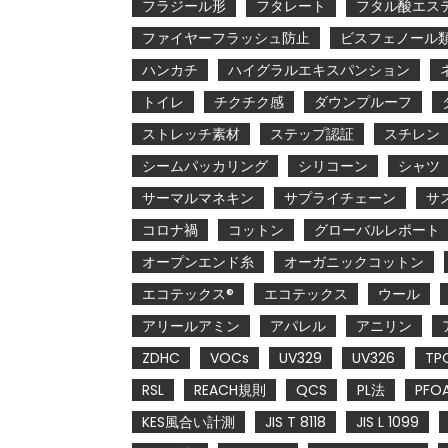
フラジール形
フタレート
フタル酸エス
ファイヤーフラッシュ防止
ビスフェノール
ハンカチ
ハイグラルエキスパンション
トイレ
チクチク感
ダウンプルーフ
ストレッチ素材
ステップ認証
スチレン
シームパッカリング
シリコーン
シャツ
サーマルマネキン
サプライチェーン
サ
コロナ禍
コットン
グローバルレポート
オープンエンド糸
オーガニックコットン
エコテックス®
エコテックス
ウール
アリールアミン
アパレル
アニリン
ZDHC
VOCs
UV329
UV326
TP
RSL
REACH規則
QCS
PL法
PFO
KES風合い計測
JIS T 8118
JIS L 1099