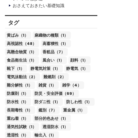
おさえておきたい基礎知識
タグ
黄ばみ（1）
麻織物の種類（1）
高視認性（48）
高蓄積性（1）
高懸念物質（1）
香粧品（7）
食品衛生法（1）
風合い（1）
顔料（1）
靴下（1）
静電気対策（1）
静電気（1）
電気泳動法（2）
難燃剤（2）
難分解性（1）
雑貨（1）
雑学（4）
防腐剤（1）
防災・安全評価（69）
防水性（1）
防ダニ性（1）
防しわ性（1）
長期毒性（1）
鑑別（7）
重金属（1）
重ね着（1）
部分的色あせ（1）
通気性試験（1）
透湿防水（1）
透湿性（1）
輸出入（1）