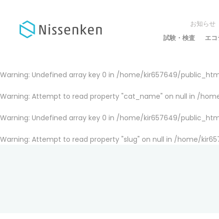
お知らせ
試験・検査
エコ
Warning
: Undefined array key 0 in
/home/kir657649/public_html
Warning
: Attempt to read property "cat_name" on null in
/home
Warning
: Undefined array key 0 in
/home/kir657649/public_html
Warning
: Attempt to read property "slug" on null in
/home/kir65