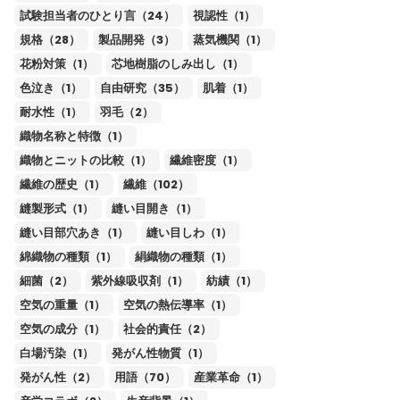
試験担当者のひとり言（24）
視認性（1）
規格（28）
製品開発（3）
蒸気機関（1）
花粉対策（1）
芯地樹脂のしみ出し（1）
色泣き（1）
自由研究（35）
肌着（1）
耐水性（1）
羽毛（2）
織物名称と特徴（1）
織物とニットの比較（1）
繊維密度（1）
繊維の歴史（1）
繊維（102）
縫製形式（1）
縫い目開き（1）
縫い目部穴あき（1）
縫い目しわ（1）
綿織物の種類（1）
絹織物の種類（1）
細菌（2）
紫外線吸収剤（1）
紡績（1）
空気の重量（1）
空気の熱伝導率（1）
空気の成分（1）
社会的責任（2）
白場汚染（1）
発がん性物質（1）
発がん性（2）
用語（70）
産業革命（1）