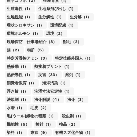
産学コラボ（2）
生産背景（1）
生殖毒性（1）
生地糸飛び出し（1）
生地性能（1）
生分解性（1）
生分解（1）
環状シロキサン（1）
環境配慮（1）
環境ホルモン（1）
環境（2）
現場探訪 仕事場紹介（3）
獣毛（2）
猫（2）
特許（5）
特定芳香族アミン（3）
特定技能外国人（1）
熱移動（1）
熱接着プリント（1）
熱伝導性（1）
災害（33）
溶剤（1）
消費者教育（1）
海洋汚染（1）
浮き輪（1）
洗濯寸法安定性（1）
法規制（1）
法令解説（4）
法令（3）
水着（1）
毛皮（2）
毛(ウール)織物の種類（1）
殺虫剤（1）
機能性（5）
検針（1）
検品（2）
染料（1）
東京（9）
有機スズ化合物（1）