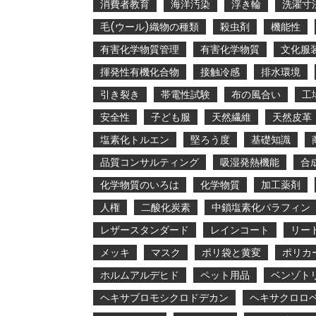
消費者教育
海洋汚染
浮き輪
洗濯寸
毛(ウール)織物の種類
殺虫剤
機能性
有害化学物質管理
有害化学物質
文化服
揮発性有機化合物
接触冷感
排水環境
引き裂き
帯電性試験
布の風合い
工
安全性
子ども服
天然繊維
天然皮革
塩素化トルエン
堅ろう度
基礎知識
品質コンサルティング
吸湿発熱機能
合
化学物質のいろは
化学物質
加工薬剤
人権
二酸化炭素
中鎖塩素化パラフィン
レザースタンダード
レインコート
リー
メッキ
マスク
ポリ袋と黄変
ポリカ
ホルムアルデヒド
ペット用品
ベンゾト
ヘキサブロモシクロドデカン
ヘキサクロロ