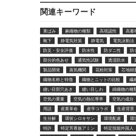
関連キーワード
黄ばみ
麻織物の種類
高視認性
高蓄
靴下
静電気対策
静電気
電気泳動法
防災・安全評価
防水性
防ダニ性
防
部分的色あせ
通気性試験
透湿防水
製品開発
蒸気機関
花粉対策
芯地樹
織物名称と特徴
織物とニットの比較
繊
縫い目部穴あき
縫い目しわ
綿織物の種
空気の重量
空気の熱伝導率
空気の成分
用語
産業革命
産学コラボ
生産背景
生分解
環状シロキサン
環境配慮
環
特許
特定芳香族アミン
特定技能外国人