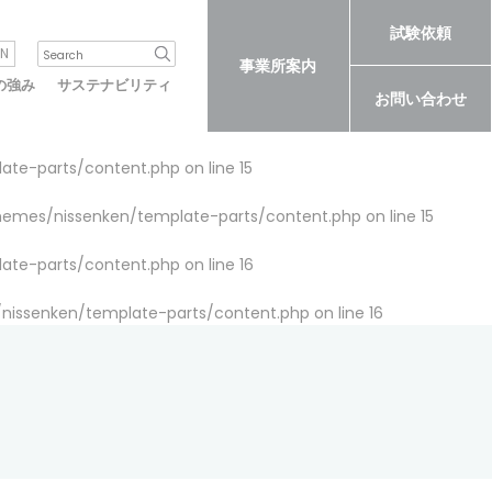
試験依頼
N
事業所案内
の強み
サステナビリティ
お問い合わせ
late-parts/content.php
on line
15
themes/nissenken/template-parts/content.php
on line
15
late-parts/content.php
on line
16
/nissenken/template-parts/content.php
on line
16