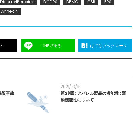
DicumylPeroxide
DCDPS
DBMC
CSR
BPS
Annex 4
ト
LINEで送る
はてなブックマーク
2021/10/15
⑮品質事故
第28回 : アパレル製品の機能性 : 運
動機能性について