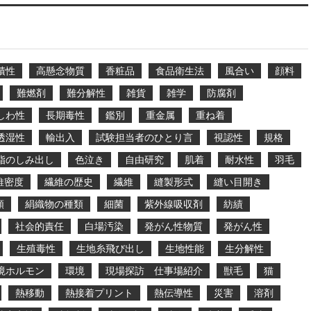
積性
高懸念物質
香粧品
食品衛生法
風合い
顔料
難燃剤
難分解性
雑貨
雑学
防腐剤
しわ性
長期毒性
鑑別
重金属
重ね着
透湿性
輸出入
試験担当者のひとり言
視認性
規格
脂のしみ出し
色泣き
自由研究
肌着
耐水性
羽毛
維密度
繊維の歴史
繊維
縫製形式
縫い目開き
類
絹織物の種類
細菌
紫外線吸収剤
紡績
社会的責任
白場汚染
発がん性物質
発がん性
生殖毒性
生地糸飛び出し
生地性能
生分解性
境ホルモン
環境
現場探訪 仕事場紹介
獣毛
猫
熱移動
熱接着プリント
熱伝導性
災害
溶剤