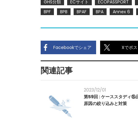
GHS分類
ECサイト
ECOPASSPORT
BPF
BPB
BPAF
BPA
Annex 6
Facebookでシェア
Xでポス
関連記事
2023/12/01
第59回 : ケーススタディ
原因の絞り込みと対策