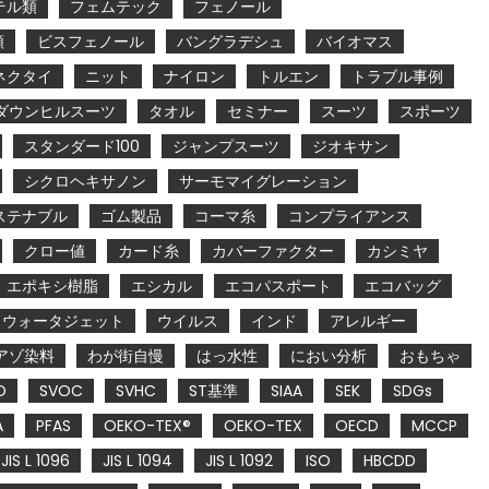
テル類
フェムテック
フェノール
類
ビスフェノール
バングラデシュ
バイオマス
ネクタイ
ニット
ナイロン
トルエン
トラブル事例
ダウンヒルスーツ
タオル
セミナー
スーツ
スポーツ
スタンダード100
ジャンプスーツ
ジオキサン
シクロヘキサノン
サーモマイグレーション
ステナブル
ゴム製品
コーマ糸
コンプライアンス
クロー値
カード糸
カバーファクター
カシミヤ
エポキシ樹脂
エシカル
エコパスポート
エコバッグ
ウォータジェット
ウイルス
インド
アレルギー
アゾ染料
わが街自慢
はっ水性
におい分析
おもちゃ
O
SVOC
SVHC
ST基準
SIAA
SEK
SDGs
A
PFAS
OEKO-TEX®
OEKO-TEX
OECD
MCCP
JIS L 1096
JIS L 1094
JIS L 1092
ISO
HBCDD