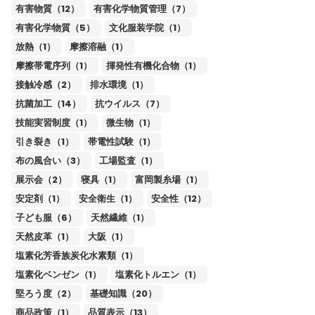
有害物質（12）
有害化学物質管理（7）
有害化学物質（5）
文化服装学院（1）
放熱（1）
摩擦溶融（1）
摩擦帯電序列（1）
揮発性有機化合物（1）
接触冷感（2）
排水環境（1）
抗菌加工（14）
抗ウイルス（7）
技能実習制度（1）
微生物（1）
引き裂き（1）
帯電性試験（1）
布の風合い（3）
工場監査（1）
展示会（2）
寝具（1）
富岡製糸場（1）
安定剤（1）
安全衛生（1）
安全性（12）
子ども服（6）
天然繊維（1）
天然皮革（1）
大阪（1）
塩素化芳香族炭化水素類（1）
塩素化ベンゼン（1）
塩素化トルエン（1）
堅ろう度（2）
基礎知識（20）
商品政策（1）
品質表示（13）