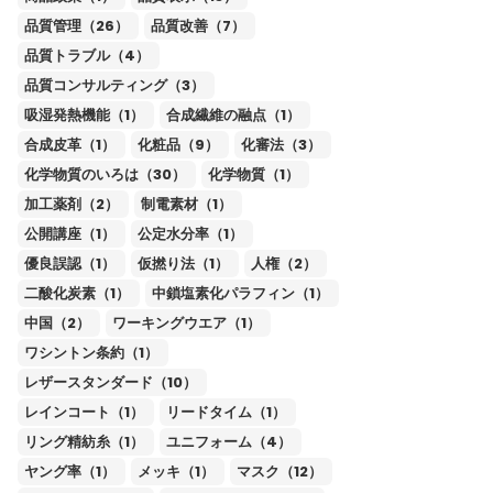
品質管理（26）
品質改善（7）
品質トラブル（4）
品質コンサルティング（3）
吸湿発熱機能（1）
合成繊維の融点（1）
合成皮革（1）
化粧品（9）
化審法（3）
化学物質のいろは（30）
化学物質（1）
加工薬剤（2）
制電素材（1）
公開講座（1）
公定水分率（1）
優良誤認（1）
仮撚り法（1）
人権（2）
二酸化炭素（1）
中鎖塩素化パラフィン（1）
中国（2）
ワーキングウエア（1）
ワシントン条約（1）
レザースタンダード（10）
レインコート（1）
リードタイム（1）
リング精紡糸（1）
ユニフォーム（4）
ヤング率（1）
メッキ（1）
マスク（12）