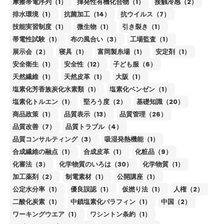
摩擦帯電序列（1）
揮発性有機化合物（1）
接触冷感（2）
排水環境（1）
抗菌加工（14）
抗ウイルス（7）
技能実習制度（1）
微生物（1）
引き裂き（1）
帯電性試験（1）
布の風合い（3）
工場監査（1）
展示会（2）
寝具（1）
富岡製糸場（1）
安定剤（1）
安全衛生（1）
安全性（12）
子ども服（6）
天然繊維（1）
天然皮革（1）
大阪（1）
塩素化芳香族炭化水素類（1）
塩素化ベンゼン（1）
塩素化トルエン（1）
堅ろう度（2）
基礎知識（20）
商品政策（1）
品質表示（13）
品質管理（26）
品質改善（7）
品質トラブル（4）
品質コンサルティング（3）
吸湿発熱機能（1）
合成繊維の融点（1）
合成皮革（1）
化粧品（9）
化審法（3）
化学物質のいろは（30）
化学物質（1）
加工薬剤（2）
制電素材（1）
公開講座（1）
公定水分率（1）
優良誤認（1）
仮撚り法（1）
人権（2）
二酸化炭素（1）
中鎖塩素化パラフィン（1）
中国（2）
ワーキングウエア（1）
ワシントン条約（1）