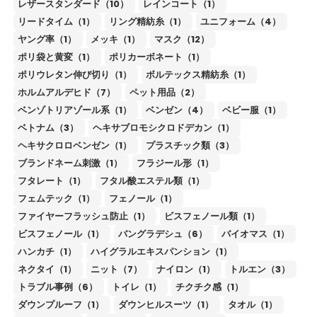
レザースタンダード（10）
レインコート（1）
リードタイム（1）
リング精紡糸（1）
ユニフォーム（4）
ヤング率（1）
メッキ（1）
マスク（12）
ポリ袋と黄変（1）
ポリカーボネート（1）
ポリウレタン伸び切り（1）
ボルテックス精紡糸（1）
ホルムアルデヒド（7）
ペット用品（2）
ベンゾトリアゾール系（1）
ベンゼン（4）
ベビー服（1）
ベトナム（3）
ヘキサブロモシクロドデカン（1）
ヘキサクロロベンゼン（1）
プラスチック類（3）
ブランドネーム刺激（1）
フラジール形（1）
フタレート（1）
フタル酸エステル類（1）
フェムテック（1）
フェノール（1）
ファイヤーフラッシュ防止（1）
ビスフェノール類（1）
ビスフェノール（1）
バングラデシュ（6）
バイオマス（1）
ハンカチ（1）
ハイグラルエキスパンション（1）
ネクタイ（1）
ニット（7）
ナイロン（1）
トルエン（3）
トラブル事例（6）
トイレ（1）
チクチク感（1）
ダウンプルーフ（1）
ダウンヒルスーツ（1）
タオル（1）