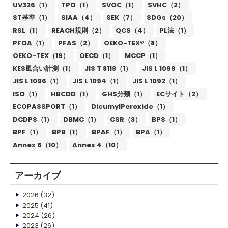
UV326（1）
TPO（1）
SVOC（1）
SVHC（2）
ST基準（1）
SIAA（4）
SEK（7）
SDGs（20）
RSL（1）
REACH規則（2）
QCS（4）
PL法（1）
PFOA（1）
PFAS（2）
OEKO-TEX®（8）
OEKO-TEX（19）
OECD（1）
MCCP（1）
KES風合い計測（1）
JIS T 8118（1）
JIS L 1099（1）
JIS L 1096（1）
JIS L 1094（1）
JIS L 1092（1）
ISO（1）
HBCDD（1）
GHS分類（1）
ECサイト（2）
ECOPASSPORT（1）
DicumylPeroxide（1）
DCDPS（1）
DBMC（1）
CSR（3）
BPS（1）
BPF（1）
BPB（1）
BPAF（1）
BPA（1）
Annex 6（10）
Annex 4（10）
アーカイブ
2026
(32)
2025
(41)
2024
(26)
2023
(26)