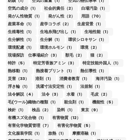
紡績（1）
空気の重量（1）
空気の熱伝導率（1）
空気の成分（1）
社会的責任（2）
白場汚染（1）
発がん性物質（1）
発がん性（2）
用語（70）
産業革命（1）
産学コラボ（2）
生産背景（1）
生殖毒性（1）
生地糸飛び出し（1）
生地性能（1）
生分解性（1）
生分解（1）
環状シロキサン（1）
環境配慮（1）
環境ホルモン（1）
環境（2）
現場探訪 仕事場紹介（3）
獣毛（2）
猫（2）
特許（5）
特定芳香族アミン（3）
特定技能外国人（1）
熱移動（1）
熱接着プリント（1）
熱伝導性（1）
災害（33）
溶剤（1）
消費者教育（1）
海洋汚染（1）
浮き輪（1）
洗濯寸法安定性（1）
法規制（1）
法令解説（4）
法令（3）
水着（1）
毛皮（2）
毛(ウール)織物の種類（1）
殺虫剤（1）
機能性（5）
検針（1）
検品（2）
染料（1）
東京（9）
有機スズ化合物（1）
有害物質（12）
有害化学物質管理（7）
有害化学物質（5）
文化服装学院（1）
放熱（1）
摩擦溶融（1）