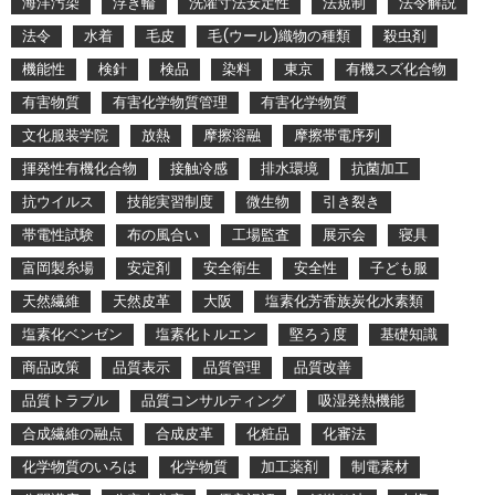
海洋汚染
浮き輪
洗濯寸法安定性
法規制
法令解説
法令
水着
毛皮
毛(ウール)織物の種類
殺虫剤
機能性
検針
検品
染料
東京
有機スズ化合物
有害物質
有害化学物質管理
有害化学物質
文化服装学院
放熱
摩擦溶融
摩擦帯電序列
揮発性有機化合物
接触冷感
排水環境
抗菌加工
抗ウイルス
技能実習制度
微生物
引き裂き
帯電性試験
布の風合い
工場監査
展示会
寝具
富岡製糸場
安定剤
安全衛生
安全性
子ども服
天然繊維
天然皮革
大阪
塩素化芳香族炭化水素類
塩素化ベンゼン
塩素化トルエン
堅ろう度
基礎知識
商品政策
品質表示
品質管理
品質改善
品質トラブル
品質コンサルティング
吸湿発熱機能
合成繊維の融点
合成皮革
化粧品
化審法
化学物質のいろは
化学物質
加工薬剤
制電素材