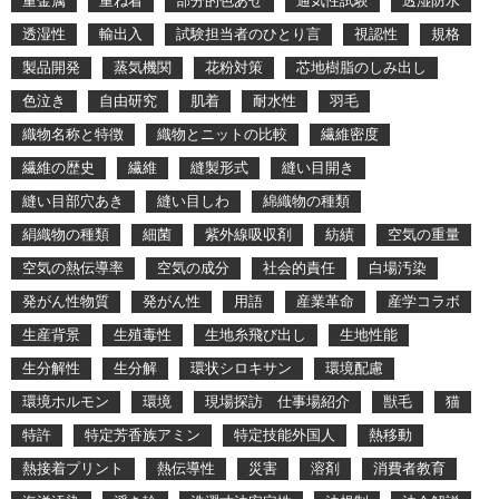
重金属
重ね着
部分的色あせ
通気性試験
透湿防水
透湿性
輸出入
試験担当者のひとり言
視認性
規格
製品開発
蒸気機関
花粉対策
芯地樹脂のしみ出し
色泣き
自由研究
肌着
耐水性
羽毛
織物名称と特徴
織物とニットの比較
繊維密度
繊維の歴史
繊維
縫製形式
縫い目開き
縫い目部穴あき
縫い目しわ
綿織物の種類
絹織物の種類
細菌
紫外線吸収剤
紡績
空気の重量
空気の熱伝導率
空気の成分
社会的責任
白場汚染
発がん性物質
発がん性
用語
産業革命
産学コラボ
生産背景
生殖毒性
生地糸飛び出し
生地性能
生分解性
生分解
環状シロキサン
環境配慮
環境ホルモン
環境
現場探訪 仕事場紹介
獣毛
猫
特許
特定芳香族アミン
特定技能外国人
熱移動
熱接着プリント
熱伝導性
災害
溶剤
消費者教育