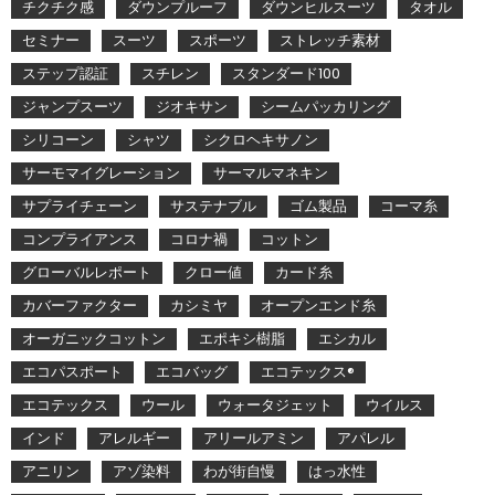
チクチク感
ダウンプルーフ
ダウンヒルスーツ
タオル
セミナー
スーツ
スポーツ
ストレッチ素材
ステップ認証
スチレン
スタンダード100
ジャンプスーツ
ジオキサン
シームパッカリング
シリコーン
シャツ
シクロヘキサノン
サーモマイグレーション
サーマルマネキン
サプライチェーン
サステナブル
ゴム製品
コーマ糸
コンプライアンス
コロナ禍
コットン
グローバルレポート
クロー値
カード糸
カバーファクター
カシミヤ
オープンエンド糸
オーガニックコットン
エポキシ樹脂
エシカル
エコパスポート
エコバッグ
エコテックス®
エコテックス
ウール
ウォータジェット
ウイルス
インド
アレルギー
アリールアミン
アパレル
アニリン
アゾ染料
わが街自慢
はっ水性