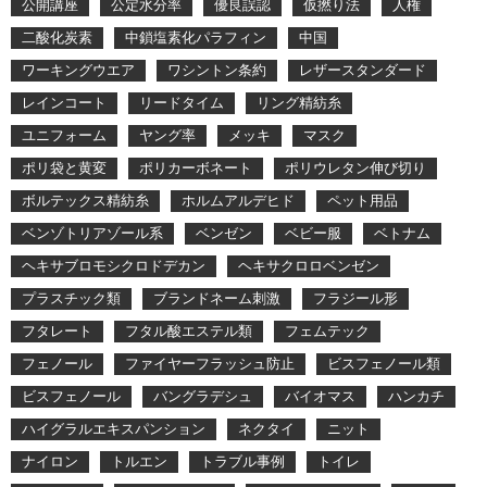
公開講座
公定水分率
優良誤認
仮撚り法
人権
二酸化炭素
中鎖塩素化パラフィン
中国
ワーキングウエア
ワシントン条約
レザースタンダード
レインコート
リードタイム
リング精紡糸
ユニフォーム
ヤング率
メッキ
マスク
ポリ袋と黄変
ポリカーボネート
ポリウレタン伸び切り
ボルテックス精紡糸
ホルムアルデヒド
ペット用品
ベンゾトリアゾール系
ベンゼン
ベビー服
ベトナム
ヘキサブロモシクロドデカン
ヘキサクロロベンゼン
プラスチック類
ブランドネーム刺激
フラジール形
フタレート
フタル酸エステル類
フェムテック
フェノール
ファイヤーフラッシュ防止
ビスフェノール類
ビスフェノール
バングラデシュ
バイオマス
ハンカチ
ハイグラルエキスパンション
ネクタイ
ニット
ナイロン
トルエン
トラブル事例
トイレ