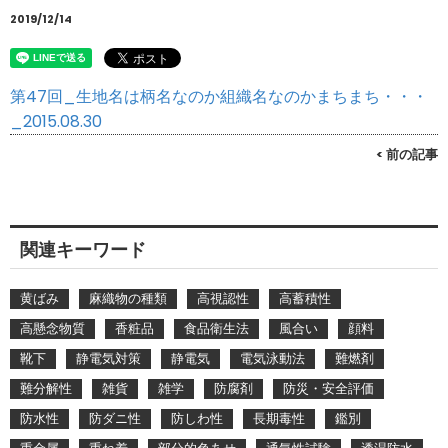
2019/12/14
第47回_生地名は柄名なのか組織名なのかまちまち・・・
_2015.08.30
< 前の記事
関連キーワード
黄ばみ
麻織物の種類
高視認性
高蓄積性
高懸念物質
香粧品
食品衛生法
風合い
顔料
靴下
静電気対策
静電気
電気泳動法
難燃剤
難分解性
雑貨
雑学
防腐剤
防災・安全評価
防水性
防ダニ性
防しわ性
長期毒性
鑑別