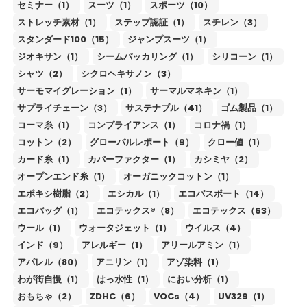
セミナー（1）
スーツ（1）
スポーツ（10）
ストレッチ素材（1）
ステップ認証（1）
スチレン（3）
スタンダード100（15）
ジャンプスーツ（1）
ジオキサン（1）
シームパッカリング（1）
シリコーン（1）
シャツ（2）
シクロヘキサノン（3）
サーモマイグレーション（1）
サーマルマネキン（1）
サプライチェーン（3）
サステナブル（41）
ゴム製品（1）
コーマ糸（1）
コンプライアンス（1）
コロナ禍（1）
コットン（2）
グローバルレポート（9）
クロー値（1）
カード糸（1）
カバーファクター（1）
カシミヤ（2）
オープンエンド糸（1）
オーガニックコットン（1）
エポキシ樹脂（2）
エシカル（1）
エコパスポート（14）
エコバッグ（1）
エコテックス®（8）
エコテックス（63）
ウール（1）
ウォータジェット（1）
ウイルス（4）
インド（9）
アレルギー（1）
アリールアミン（1）
アパレル（80）
アニリン（1）
アゾ染料（1）
わが街自慢（1）
はっ水性（1）
におい分析（1）
おもちゃ（2）
ZDHC（6）
VOCs（4）
UV329（1）