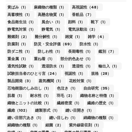
黄ばみ（1）
麻織物の種類（1）
高視認性（48）
高蓄積性（1）
高懸念物質（1）
香粧品（7）
食品衛生法（1）
風合い（1）
顔料（1）
靴下（1）
静電気対策（1）
静電気（1）
電気泳動法（2）
難燃剤（2）
難分解性（1）
雑貨（1）
雑学（4）
防腐剤（1）
防災・安全評価（69）
防水性（1）
防ダニ性（1）
防しわ性（1）
長期毒性（1）
鑑別（7）
重金属（1）
重ね着（1）
部分的色あせ（1）
通気性試験（1）
透湿防水（1）
透湿性（1）
輸出入（1）
試験担当者のひとり言（24）
視認性（1）
規格（28）
製品開発（3）
蒸気機関（1）
花粉対策（1）
芯地樹脂のしみ出し（1）
色泣き（1）
自由研究（35）
肌着（1）
耐水性（1）
羽毛（2）
織物名称と特徴（1）
織物とニットの比較（1）
繊維密度（1）
繊維の歴史（1）
繊維（102）
縫製形式（1）
縫い目開き（1）
縫い目部穴あき（1）
縫い目しわ（1）
綿織物の種類（1）
絹織物の種類（1）
細菌（2）
紫外線吸収剤（1）