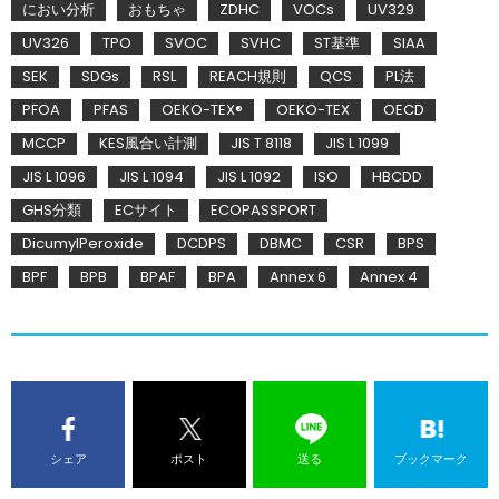
におい分析
おもちゃ
ZDHC
VOCs
UV329
UV326
TPO
SVOC
SVHC
ST基準
SIAA
SEK
SDGs
RSL
REACH規則
QCS
PL法
PFOA
PFAS
OEKO-TEX®
OEKO-TEX
OECD
MCCP
KES風合い計測
JIS T 8118
JIS L 1099
JIS L 1096
JIS L 1094
JIS L 1092
ISO
HBCDD
GHS分類
ECサイト
ECOPASSPORT
DicumylPeroxide
DCDPS
DBMC
CSR
BPS
BPF
BPB
BPAF
BPA
Annex 6
Annex 4
シェア
ポスト
送る
ブックマーク