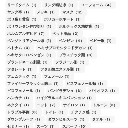
リードタイム（1）
リング精紡糸（1）
ユニフォーム（4）
ヤング率（1）
メッキ（1）
マスク（12）
ポリ袋と黄変（1）
ポリカーボネート（1）
ポリウレタン伸び切り（1）
ボルテックス精紡糸（1）
ホルムアルデヒド（7）
ペット用品（2）
ベンゾトリアゾール系（1）
ベンゼン（4）
ベビー服（1）
ベトナム（3）
ヘキサブロモシクロドデカン（1）
ヘキサクロロベンゼン（1）
プラスチック類（3）
ブランドネーム刺激（1）
フラジール形（1）
フタレート（1）
フタル酸エステル類（1）
フェムテック（1）
フェノール（1）
ファイヤーフラッシュ防止（1）
ビスフェノール類（1）
ビスフェノール（1）
バングラデシュ（6）
バイオマス（1）
ハンカチ（1）
ハイグラルエキスパンション（1）
ネクタイ（1）
ニット（7）
ナイロン（1）
トルエン（3）
トラブル事例（6）
トイレ（1）
チクチク感（1）
ダウンプルーフ（1）
ダウンヒルスーツ（1）
タオル（1）
セミナー（1）
スーツ（1）
スポーツ（10）