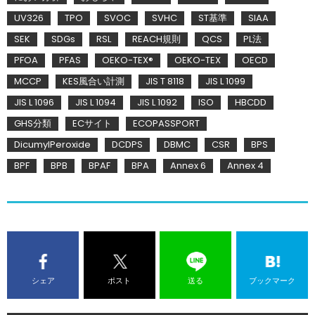
UV326
TPO
SVOC
SVHC
ST基準
SIAA
SEK
SDGs
RSL
REACH規則
QCS
PL法
PFOA
PFAS
OEKO-TEX®
OEKO-TEX
OECD
MCCP
KES風合い計測
JIS T 8118
JIS L 1099
JIS L 1096
JIS L 1094
JIS L 1092
ISO
HBCDD
GHS分類
ECサイト
ECOPASSPORT
DicumylPeroxide
DCDPS
DBMC
CSR
BPS
BPF
BPB
BPAF
BPA
Annex 6
Annex 4
シェア
ポスト
送る
ブックマーク