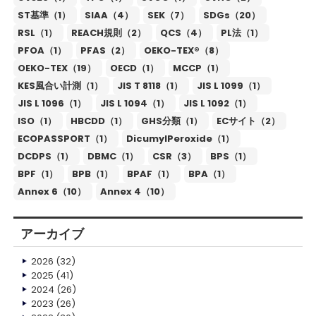
ST基準（1）
SIAA（4）
SEK（7）
SDGs（20）
RSL（1）
REACH規則（2）
QCS（4）
PL法（1）
PFOA（1）
PFAS（2）
OEKO-TEX®（8）
OEKO-TEX（19）
OECD（1）
MCCP（1）
KES風合い計測（1）
JIS T 8118（1）
JIS L 1099（1）
JIS L 1096（1）
JIS L 1094（1）
JIS L 1092（1）
ISO（1）
HBCDD（1）
GHS分類（1）
ECサイト（2）
ECOPASSPORT（1）
DicumylPeroxide（1）
DCDPS（1）
DBMC（1）
CSR（3）
BPS（1）
BPF（1）
BPB（1）
BPAF（1）
BPA（1）
Annex 6（10）
Annex 4（10）
アーカイブ
2026
(32)
2025
(41)
2024
(26)
2023
(26)