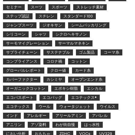
セミナー
スーツ
スポーツ
ストレッチ素材
ステップ認証
スチレン
スタンダード100
ジャンプスーツ
ジオキサン
シームパッカリング
シリコーン
シャツ
シクロヘキサノン
サーモマイグレーション
サーマルマネキン
サプライチェーン
サステナブル
ゴム製品
コーマ糸
コンプライアンス
コロナ禍
コットン
グローバルレポート
クロー値
カード糸
カバーファクター
カシミヤ
オープンエンド糸
オーガニックコットン
エポキシ樹脂
エシカル
エコパスポート
エコバッグ
エコテックス®
エコテックス
ウール
ウォータジェット
ウイルス
インド
アレルギー
アリールアミン
アパレル
アニリン
アゾ染料
わが街自慢
はっ水性
におい分析
おもちゃ
ZDHC
VOCs
UV329