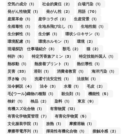
空気の成分（1）
社会的責任（2）
白場汚染（1）
発がん性物質（1）
発がん性（2）
用語（70）
産業革命（1）
産学コラボ（2）
生産背景（1）
生殖毒性（1）
生地糸飛び出し（1）
生地性能（1）
生分解性（1）
生分解（1）
環状シロキサン（1）
環境配慮（1）
環境ホルモン（1）
環境（2）
現場探訪 仕事場紹介（3）
獣毛（2）
猫（2）
特許（5）
特定芳香族アミン（3）
特定技能外国人（1）
熱移動（1）
熱接着プリント（1）
熱伝導性（1）
災害（33）
溶剤（1）
消費者教育（1）
海洋汚染（1）
浮き輪（1）
洗濯寸法安定性（1）
法規制（1）
法令解説（4）
法令（3）
水着（1）
毛皮（2）
毛(ウール)織物の種類（1）
殺虫剤（1）
機能性（5）
検針（1）
検品（2）
染料（1）
東京（9）
有機スズ化合物（1）
有害物質（12）
有害化学物質管理（7）
有害化学物質（5）
文化服装学院（1）
放熱（1）
摩擦溶融（1）
摩擦帯電序列（1）
揮発性有機化合物（1）
接触冷感（2）