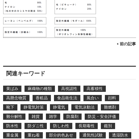
< 前の記事
関連キーワード
黄ばみ
麻織物の種類
高視認性
高蓄積性
高懸念物質
香粧品
食品衛生法
風合い
顔料
靴下
静電気対策
静電気
電気泳動法
難燃剤
難分解性
雑貨
雑学
防腐剤
防災・安全評価
防水性
防ダニ性
防しわ性
長期毒性
鑑別
重金属
重ね着
部分的色あせ
通気性試験
透湿防水