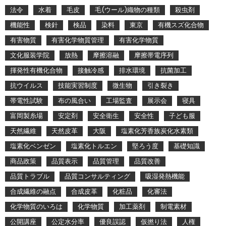
法令
水着
毛皮
毛(ウール)織物の種類
殺虫剤
機能性
検針
検品
染料
東京
有機スズ化合物
有害物質
有害化学物質管理
有害化学物質
文化服装学院
放熱
摩擦溶融
摩擦帯電序列
揮発性有機化合物
接触冷感
排水環境
抗菌加工
抗ウイルス
技能実習制度
微生物
引き裂き
帯電性試験
布の風合い
工場監査
展示会
寝具
富岡製糸場
安定剤
安全衛生
安全性
子ども服
天然繊維
天然皮革
大阪
塩素化芳香族炭化水素類
塩素化ベンゼン
塩素化トルエン
堅ろう度
基礎知識
商品政策
品質表示
品質管理
品質改善
品質トラブル
品質コンサルティング
吸湿発熱機能
合成繊維の融点
合成皮革
化粧品
化審法
化学物質のいろは
化学物質
加工薬剤
制電素材
公開講座
公定水分率
優良誤認
仮撚り法
人権