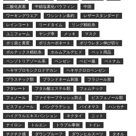
二酸化炭素
中鎖塩素化パラフィン
中国
ワーキングウエア
ワシントン条約
レザースタンダード
レインコート
リードタイム
リング精紡糸
ユニフォーム
ヤング率
メッキ
マスク
ポリ袋と黄変
ポリカーボネート
ポリウレタン伸び切り
ボルテックス精紡糸
ホルムアルデヒド
ペット用品
ベンゾトリアゾール系
ベンゼン
ベビー服
ベトナム
ヘキサブロモシクロドデカン
ヘキサクロロベンゼン
プラスチック類
ブランドネーム刺激
フラジール形
フタレート
フタル酸エステル類
フェムテック
フェノール
ファイヤーフラッシュ防止
ビスフェノール類
ビスフェノール
バングラデシュ
バイオマス
ハンカチ
ハイグラルエキスパンション
ネクタイ
ニット
ナイロン
トルエン
トラブル事例
トイレ
チクチク感
ダウンプルーフ
ダウンヒルスーツ
タオル