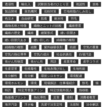
透湿性
輸出入
試験担当者のひとり言
視認性
規格
製品開発
蒸気機関
花粉対策
芯地樹脂のしみ出し
色泣き
自由研究
肌着
耐水性
羽毛
織物名称と特徴
織物とニットの比較
繊維密度
繊維の歴史
繊維
縫製形式
縫い目開き
縫い目部穴あき
縫い目しわ
綿織物の種類
絹織物の種類
細菌
紫外線吸収剤
紡績
空気の重量
空気の熱伝導率
空気の成分
社会的責任
白場汚染
発がん性物質
発がん性
用語
産業革命
産学コラボ
生産背景
生殖毒性
生地糸飛び出し
生地性能
生分解性
生分解
環状シロキサン
環境配慮
環境ホルモン
環境
現場探訪 仕事場紹介
獣毛
猫
特許
特定芳香族アミン
特定技能外国人
熱移動
熱接着プリント
熱伝導性
災害
溶剤
消費者教育
海洋汚染
浮き輪
洗濯寸法安定性
法規制
法令解説