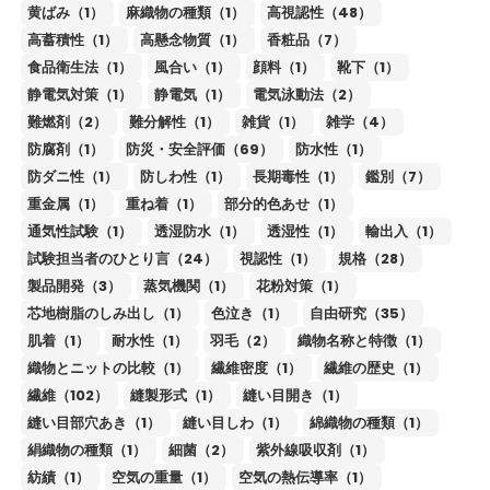
黄ばみ（1）
麻織物の種類（1）
高視認性（48）
高蓄積性（1）
高懸念物質（1）
香粧品（7）
食品衛生法（1）
風合い（1）
顔料（1）
靴下（1）
静電気対策（1）
静電気（1）
電気泳動法（2）
難燃剤（2）
難分解性（1）
雑貨（1）
雑学（4）
防腐剤（1）
防災・安全評価（69）
防水性（1）
防ダニ性（1）
防しわ性（1）
長期毒性（1）
鑑別（7）
重金属（1）
重ね着（1）
部分的色あせ（1）
通気性試験（1）
透湿防水（1）
透湿性（1）
輸出入（1）
試験担当者のひとり言（24）
視認性（1）
規格（28）
製品開発（3）
蒸気機関（1）
花粉対策（1）
芯地樹脂のしみ出し（1）
色泣き（1）
自由研究（35）
肌着（1）
耐水性（1）
羽毛（2）
織物名称と特徴（1）
織物とニットの比較（1）
繊維密度（1）
繊維の歴史（1）
繊維（102）
縫製形式（1）
縫い目開き（1）
縫い目部穴あき（1）
縫い目しわ（1）
綿織物の種類（1）
絹織物の種類（1）
細菌（2）
紫外線吸収剤（1）
紡績（1）
空気の重量（1）
空気の熱伝導率（1）