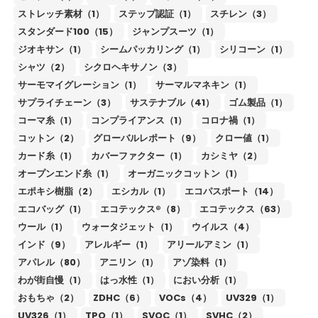
ストレッチ素材（1）
ステップ認証（1）
スチレン（3）
スタンダード100（15）
ジャンプスーツ（1）
ジオキサン（1）
シームパッカリング（1）
シリコーン（1）
シャツ（2）
シクロヘキサノン（3）
サーモマイグレーション（1）
サーマルマネキン（1）
サプライチェーン（3）
サステナブル（41）
ゴム製品（1）
コーマ糸（1）
コンプライアンス（1）
コロナ禍（1）
コットン（2）
グローバルレポート（9）
クロー値（1）
カード糸（1）
カバーファクター（1）
カシミヤ（2）
オープンエンド糸（1）
オーガニックコットン（1）
エポキシ樹脂（2）
エシカル（1）
エコパスポート（14）
エコバッグ（1）
エコテックス®（8）
エコテックス（63）
ウール（1）
ウォータジェット（1）
ウイルス（4）
インド（9）
アレルギー（1）
アリールアミン（1）
アパレル（80）
アニリン（1）
アゾ染料（1）
わが街自慢（1）
はっ水性（1）
におい分析（1）
おもちゃ（2）
ZDHC（6）
VOCs（4）
UV329（1）
UV326（1）
TPO（1）
SVOC（1）
SVHC（2）