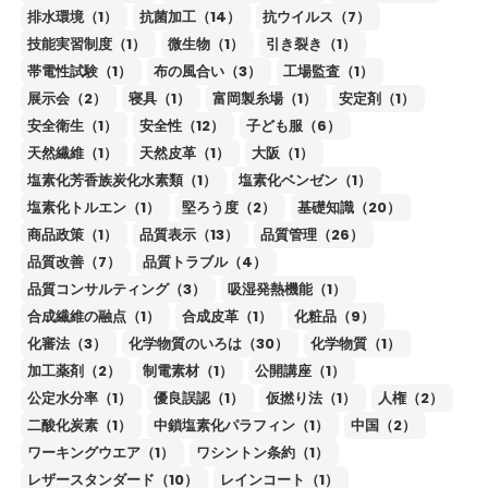
排水環境（1）
抗菌加工（14）
抗ウイルス（7）
技能実習制度（1）
微生物（1）
引き裂き（1）
帯電性試験（1）
布の風合い（3）
工場監査（1）
展示会（2）
寝具（1）
富岡製糸場（1）
安定剤（1）
安全衛生（1）
安全性（12）
子ども服（6）
天然繊維（1）
天然皮革（1）
大阪（1）
塩素化芳香族炭化水素類（1）
塩素化ベンゼン（1）
塩素化トルエン（1）
堅ろう度（2）
基礎知識（20）
商品政策（1）
品質表示（13）
品質管理（26）
品質改善（7）
品質トラブル（4）
品質コンサルティング（3）
吸湿発熱機能（1）
合成繊維の融点（1）
合成皮革（1）
化粧品（9）
化審法（3）
化学物質のいろは（30）
化学物質（1）
加工薬剤（2）
制電素材（1）
公開講座（1）
公定水分率（1）
優良誤認（1）
仮撚り法（1）
人権（2）
二酸化炭素（1）
中鎖塩素化パラフィン（1）
中国（2）
ワーキングウエア（1）
ワシントン条約（1）
レザースタンダード（10）
レインコート（1）