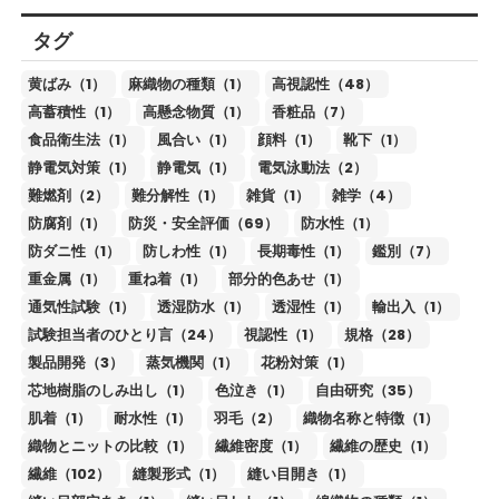
タグ
黄ばみ（1）
麻織物の種類（1）
高視認性（48）
高蓄積性（1）
高懸念物質（1）
香粧品（7）
食品衛生法（1）
風合い（1）
顔料（1）
靴下（1）
静電気対策（1）
静電気（1）
電気泳動法（2）
難燃剤（2）
難分解性（1）
雑貨（1）
雑学（4）
防腐剤（1）
防災・安全評価（69）
防水性（1）
防ダニ性（1）
防しわ性（1）
長期毒性（1）
鑑別（7）
重金属（1）
重ね着（1）
部分的色あせ（1）
通気性試験（1）
透湿防水（1）
透湿性（1）
輸出入（1）
試験担当者のひとり言（24）
視認性（1）
規格（28）
製品開発（3）
蒸気機関（1）
花粉対策（1）
芯地樹脂のしみ出し（1）
色泣き（1）
自由研究（35）
肌着（1）
耐水性（1）
羽毛（2）
織物名称と特徴（1）
織物とニットの比較（1）
繊維密度（1）
繊維の歴史（1）
繊維（102）
縫製形式（1）
縫い目開き（1）