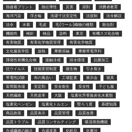
熱接着プリント
熱伝導性
災害
溶剤
消費者教育
海洋汚染
浮き輪
洗濯寸法安定性
法規制
法令解説
法令
水着
毛皮
毛(ウール)織物の種類
殺虫剤
機能性
検針
検品
染料
東京
有機スズ化合物
有害物質
有害化学物質管理
有害化学物質
文化服装学院
放熱
摩擦溶融
摩擦帯電序列
揮発性有機化合物
接触冷感
排水環境
抗菌加工
抗ウイルス
技能実習制度
微生物
引き裂き
帯電性試験
布の風合い
工場監査
展示会
寝具
富岡製糸場
安定剤
安全衛生
安全性
子ども服
天然繊維
天然皮革
大阪
塩素化芳香族炭化水素類
塩素化ベンゼン
塩素化トルエン
堅ろう度
基礎知識
商品政策
品質表示
品質管理
品質改善
品質トラブル
品質コンサルティング
吸湿発熱機能
合成繊維の融点
合成皮革
化粧品
化審法