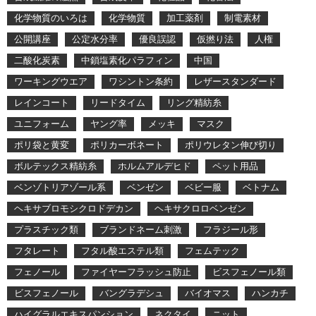
化学物質のいろは
化学物質
加工薬剤
制電素材
公開講座
公定水分率
優良誤認
仮撚り法
人権
二酸化炭素
中鎖塩素化パラフィン
中国
ワーキングウエア
ワシントン条約
レザースタンダード
レインコート
リードタイム
リング精紡糸
ユニフォーム
ヤング率
メッキ
マスク
ポリ袋と黄変
ポリカーボネート
ポリウレタン伸び切り
ボルテックス精紡糸
ホルムアルデヒド
ペット用品
ベンゾトリアゾール系
ベンゼン
ベビー服
ベトナム
ヘキサブロモシクロドデカン
ヘキサクロロベンゼン
プラスチック類
ブランドネーム刺激
フラジール形
フタレート
フタル酸エステル類
フェムテック
フェノール
ファイヤーフラッシュ防止
ビスフェノール類
ビスフェノール
バングラデシュ
バイオマス
ハンカチ
ハイグラルエキスパンション
ネクタイ
ニット