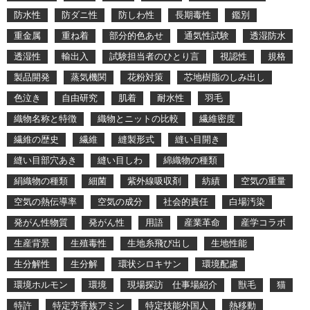
防水性
防ダニ性
防しわ性
長期毒性
鑑別
重金属
重ね着
部分的色あせ
通気性試験
透湿防水
透湿性
輸出入
試験担当者のひとり言
視認性
規格
製品開発
蒸気機関
花粉対策
芯地樹脂のしみ出し
色泣き
自由研究
肌着
耐水性
羽毛
織物名称と特徴
織物とニットの比較
繊維密度
繊維の歴史
繊維
縫製形式
縫い目開き
縫い目部穴あき
縫い目しわ
綿織物の種類
絹織物の種類
細菌
紫外線吸収剤
紡績
空気の重量
空気の熱伝導率
空気の成分
社会的責任
白場汚染
発がん性物質
発がん性
用語
産業革命
産学コラボ
生産背景
生殖毒性
生地糸飛び出し
生地性能
生分解性
生分解
環状シロキサン
環境配慮
環境ホルモン
環境
現場探訪 仕事場紹介
獣毛
猫
特許
特定芳香族アミン
特定技能外国人
熱移動