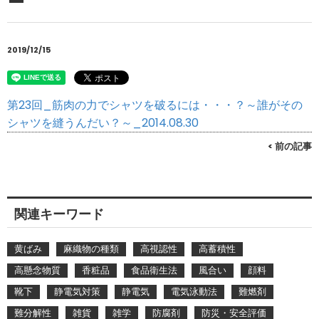
2019/12/15
第23回_筋肉の力でシャツを破るには・・・？～誰がその
シャツを縫うんだい？～_2014.08.30
< 前の記事
関連キーワード
黄ばみ
麻織物の種類
高視認性
高蓄積性
高懸念物質
香粧品
食品衛生法
風合い
顔料
靴下
静電気対策
静電気
電気泳動法
難燃剤
難分解性
雑貨
雑学
防腐剤
防災・安全評価