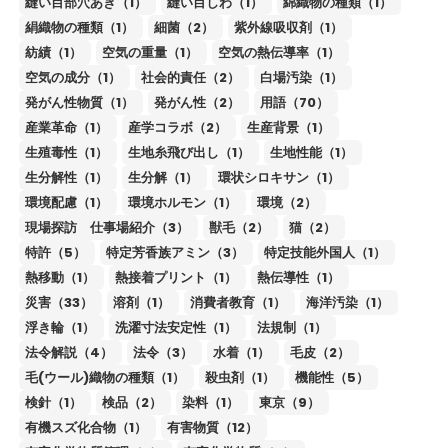
縫い目部穴あき（1）
縫い目しわ（1）
綿織物の種類（1）
絹織物の種類（1）
細菌（2）
紫外線吸収剤（1）
紡績（1）
空気の重量（1）
空気の熱伝導率（1）
空気の成分（1）
社会的責任（2）
白場汚染（1）
発がん性物質（1）
発がん性（2）
用語（70）
産業革命（1）
産学コラボ（2）
生産背景（1）
生殖毒性（1）
生地糸飛び出し（1）
生地性能（1）
生分解性（1）
生分解（1）
環状シロキサン（1）
環境配慮（1）
環境ホルモン（1）
環境（2）
現場探訪 仕事場紹介（3）
獣毛（2）
猫（2）
特許（5）
特定芳香族アミン（3）
特定技能外国人（1）
熱移動（1）
熱接着プリント（1）
熱伝導性（1）
災害（33）
溶剤（1）
消費者教育（1）
海洋汚染（1）
浮き輪（1）
洗濯寸法安定性（1）
法規制（1）
法令解説（4）
法令（3）
水着（1）
毛皮（2）
毛(ウール)織物の種類（1）
殺虫剤（1）
機能性（5）
検針（1）
検品（2）
染料（1）
東京（9）
有機スズ化合物（1）
有害物質（12）