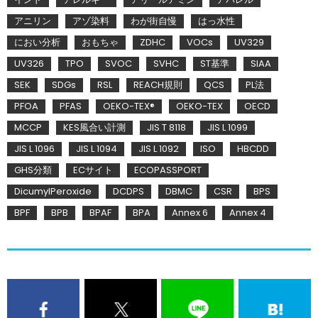
アニリン
アゾ染料
わが街自慢
はっ水性
におい分析
おもちゃ
ZDHC
VOCs
UV329
UV326
TPO
SVOC
SVHC
ST基準
SIAA
SEK
SDGs
RSL
REACH規則
QCS
PL法
PFOA
PFAS
OEKO-TEX®
OEKO-TEX
OECD
MCCP
KES風合い計測
JIS T 8118
JIS L 1099
JIS L 1096
JIS L 1094
JIS L 1092
ISO
HBCDD
GHS分類
ECサイト
ECOPASSPORT
DicumylPeroxide
DCDPS
DBMC
CSR
BPS
BPF
BPB
BPAF
BPA
Annex 6
Annex 4