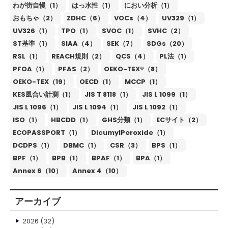
わが街自慢（1）
はっ水性（1）
におい分析（1）
おもちゃ（2）
ZDHC（6）
VOCs（4）
UV329（1）
UV326（1）
TPO（1）
SVOC（1）
SVHC（2）
ST基準（1）
SIAA（4）
SEK（7）
SDGs（20）
RSL（1）
REACH規則（2）
QCS（4）
PL法（1）
PFOA（1）
PFAS（2）
OEKO-TEX®（8）
OEKO-TEX（19）
OECD（1）
MCCP（1）
KES風合い計測（1）
JIS T 8118（1）
JIS L 1099（1）
JIS L 1096（1）
JIS L 1094（1）
JIS L 1092（1）
ISO（1）
HBCDD（1）
GHS分類（1）
ECサイト（2）
ECOPASSPORT（1）
DicumylPeroxide（1）
DCDPS（1）
DBMC（1）
CSR（3）
BPS（1）
BPF（1）
BPB（1）
BPAF（1）
BPA（1）
Annex 6（10）
Annex 4（10）
アーカイブ
2026
(32)