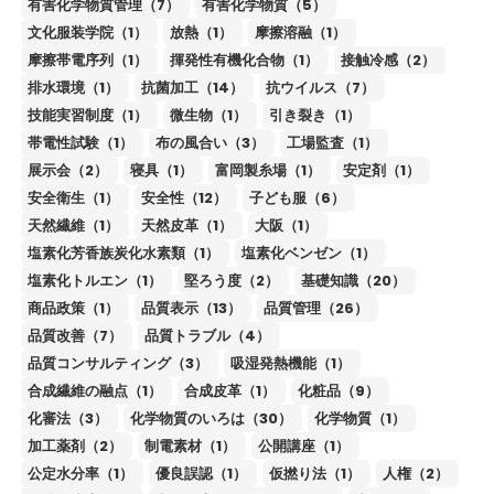
有害化学物質管理（7）
有害化学物質（5）
文化服装学院（1）
放熱（1）
摩擦溶融（1）
摩擦帯電序列（1）
揮発性有機化合物（1）
接触冷感（2）
排水環境（1）
抗菌加工（14）
抗ウイルス（7）
技能実習制度（1）
微生物（1）
引き裂き（1）
帯電性試験（1）
布の風合い（3）
工場監査（1）
展示会（2）
寝具（1）
富岡製糸場（1）
安定剤（1）
安全衛生（1）
安全性（12）
子ども服（6）
天然繊維（1）
天然皮革（1）
大阪（1）
塩素化芳香族炭化水素類（1）
塩素化ベンゼン（1）
塩素化トルエン（1）
堅ろう度（2）
基礎知識（20）
商品政策（1）
品質表示（13）
品質管理（26）
品質改善（7）
品質トラブル（4）
品質コンサルティング（3）
吸湿発熱機能（1）
合成繊維の融点（1）
合成皮革（1）
化粧品（9）
化審法（3）
化学物質のいろは（30）
化学物質（1）
加工薬剤（2）
制電素材（1）
公開講座（1）
公定水分率（1）
優良誤認（1）
仮撚り法（1）
人権（2）