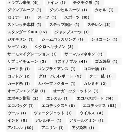
トラブル事例（6）
トイレ（1）
チクチク感（1）
ダウンプルーフ（1）
ダウンヒルスーツ（1）
タオル（1）
セミナー（1）
スーツ（1）
スポーツ（10）
ストレッチ素材（1）
ステップ認証（1）
スチレン（3）
スタンダード100（15）
ジャンプスーツ（1）
ジオキサン（1）
シームパッカリング（1）
シリコーン（1）
シャツ（2）
シクロヘキサノン（3）
サーモマイグレーション（1）
サーマルマネキン（1）
サプライチェーン（3）
サステナブル（41）
ゴム製品（1）
コーマ糸（1）
コンプライアンス（1）
コロナ禍（1）
コットン（2）
グローバルレポート（9）
クロー値（1）
カード糸（1）
カバーファクター（1）
カシミヤ（2）
オープンエンド糸（1）
オーガニックコットン（1）
エポキシ樹脂（2）
エシカル（1）
エコパスポート（14）
エコバッグ（1）
エコテックス®（8）
エコテックス（63）
ウール（1）
ウォータジェット（1）
ウイルス（4）
インド（9）
アレルギー（1）
アリールアミン（1）
アパレル（80）
アニリン（1）
アゾ染料（1）