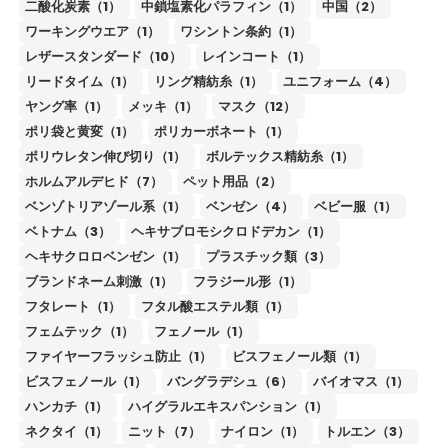
二酸化炭素（1）
中鎖塩素化パラフィン（1）
中国（2）
ワーキングウエア（1）
ワシントン条約（1）
レザースタンダード（10）
レインコート（1）
リードタイム（1）
リング精紡糸（1）
ユニフォーム（4）
ヤング率（1）
メッキ（1）
マスク（12）
ポリ袋と黄変（1）
ポリカーボネート（1）
ポリウレタン伸び切り（1）
ボルテックス精紡糸（1）
ホルムアルデヒド（7）
ペット用品（2）
ベンゾトリアゾール系（1）
ベンゼン（4）
ベビー服（1）
ベトナム（3）
ヘキサブロモシクロドデカン（1）
ヘキサクロロベンゼン（1）
プラスチック類（3）
ブランドネーム刺激（1）
フラジール形（1）
フタレート（1）
フタル酸エステル類（1）
フェムテック（1）
フェノール（1）
ファイヤーフラッシュ防止（1）
ビスフェノール類（1）
ビスフェノール（1）
バングラデシュ（6）
バイオマス（1）
ハンカチ（1）
ハイグラルエキスパンション（1）
ネクタイ（1）
ニット（7）
ナイロン（1）
トルエン（3）