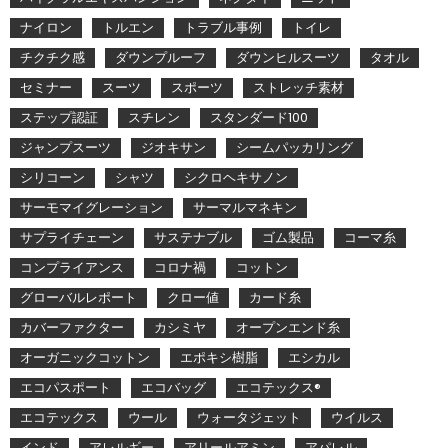
ナイロン
トルエン
トラブル事例
トイレ
チクチク感
ダウンプルーフ
ダウンヒルスーツ
タオル
セミナー
スーツ
スポーツ
ストレッチ素材
ステップ認証
スチレン
スタンダード100
ジャンプスーツ
ジオキサン
シームパッカリング
シリコーン
シャツ
シクロヘキサノン
サーモマイグレーション
サーマルマネキン
サプライチェーン
サステナブル
ゴム製品
コーマ糸
コンプライアンス
コロナ禍
コットン
グローバルレポート
クロー値
カード糸
カバーファクター
カシミヤ
オープンエンド糸
オーガニックコットン
エポキシ樹脂
エシカル
エコパスポート
エコバッグ
エコテックス®
エコテックス
ウール
ウォータジェット
ウイルス
インド
アレルギー
アリールアミン
アパレル