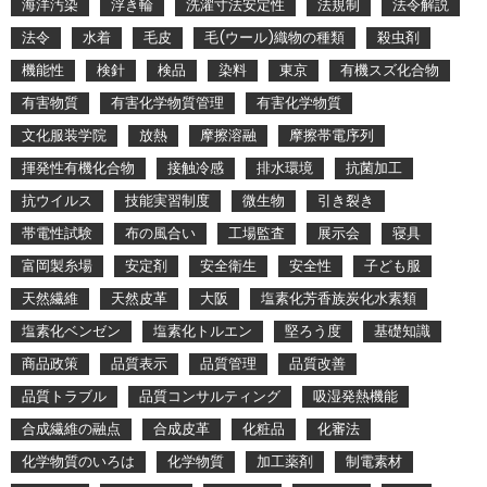
海洋汚染
浮き輪
洗濯寸法安定性
法規制
法令解説
法令
水着
毛皮
毛(ウール)織物の種類
殺虫剤
機能性
検針
検品
染料
東京
有機スズ化合物
有害物質
有害化学物質管理
有害化学物質
文化服装学院
放熱
摩擦溶融
摩擦帯電序列
揮発性有機化合物
接触冷感
排水環境
抗菌加工
抗ウイルス
技能実習制度
微生物
引き裂き
帯電性試験
布の風合い
工場監査
展示会
寝具
富岡製糸場
安定剤
安全衛生
安全性
子ども服
天然繊維
天然皮革
大阪
塩素化芳香族炭化水素類
塩素化ベンゼン
塩素化トルエン
堅ろう度
基礎知識
商品政策
品質表示
品質管理
品質改善
品質トラブル
品質コンサルティング
吸湿発熱機能
合成繊維の融点
合成皮革
化粧品
化審法
化学物質のいろは
化学物質
加工薬剤
制電素材