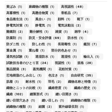
黄ばみ（1）
麻織物の種類（1）
高視認性（48）
高蓄積性（1）
高懸念物質（1）
香粧品（7）
食品衛生法（1）
風合い（1）
顔料（1）
靴下（1）
静電気対策（1）
静電気（1）
電気泳動法（2）
難燃剤（2）
難分解性（1）
雑貨（1）
雑学（4）
防腐剤（1）
防災・安全評価（69）
防水性（1）
防ダニ性（1）
防しわ性（1）
長期毒性（1）
鑑別（7）
重金属（1）
重ね着（1）
部分的色あせ（1）
通気性試験（1）
透湿防水（1）
透湿性（1）
輸出入（1）
試験担当者のひとり言（24）
視認性（1）
規格（28）
製品開発（3）
蒸気機関（1）
花粉対策（1）
芯地樹脂のしみ出し（1）
色泣き（1）
自由研究（35）
肌着（1）
耐水性（1）
羽毛（2）
織物名称と特徴（1）
織物とニットの比較（1）
繊維密度（1）
繊維の歴史（1）
繊維（102）
縫製形式（1）
縫い目開き（1）
縫い目部穴あき（1）
縫い目しわ（1）
綿織物の種類（1）
絹織物の種類（1）
細菌（2）
紫外線吸収剤（1）