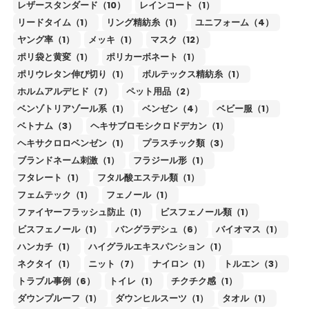
レザースタンダード（10）
レインコート（1）
リードタイム（1）
リング精紡糸（1）
ユニフォーム（4）
ヤング率（1）
メッキ（1）
マスク（12）
ポリ袋と黄変（1）
ポリカーボネート（1）
ポリウレタン伸び切り（1）
ボルテックス精紡糸（1）
ホルムアルデヒド（7）
ペット用品（2）
ベンゾトリアゾール系（1）
ベンゼン（4）
ベビー服（1）
ベトナム（3）
ヘキサブロモシクロドデカン（1）
ヘキサクロロベンゼン（1）
プラスチック類（3）
ブランドネーム刺激（1）
フラジール形（1）
フタレート（1）
フタル酸エステル類（1）
フェムテック（1）
フェノール（1）
ファイヤーフラッシュ防止（1）
ビスフェノール類（1）
ビスフェノール（1）
バングラデシュ（6）
バイオマス（1）
ハンカチ（1）
ハイグラルエキスパンション（1）
ネクタイ（1）
ニット（7）
ナイロン（1）
トルエン（3）
トラブル事例（6）
トイレ（1）
チクチク感（1）
ダウンプルーフ（1）
ダウンヒルスーツ（1）
タオル（1）