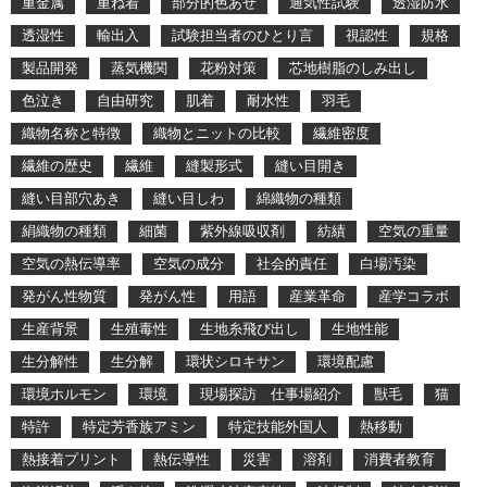
重金属
重ね着
部分的色あせ
通気性試験
透湿防水
透湿性
輸出入
試験担当者のひとり言
視認性
規格
製品開発
蒸気機関
花粉対策
芯地樹脂のしみ出し
色泣き
自由研究
肌着
耐水性
羽毛
織物名称と特徴
織物とニットの比較
繊維密度
繊維の歴史
繊維
縫製形式
縫い目開き
縫い目部穴あき
縫い目しわ
綿織物の種類
絹織物の種類
細菌
紫外線吸収剤
紡績
空気の重量
空気の熱伝導率
空気の成分
社会的責任
白場汚染
発がん性物質
発がん性
用語
産業革命
産学コラボ
生産背景
生殖毒性
生地糸飛び出し
生地性能
生分解性
生分解
環状シロキサン
環境配慮
環境ホルモン
環境
現場探訪 仕事場紹介
獣毛
猫
特許
特定芳香族アミン
特定技能外国人
熱移動
熱接着プリント
熱伝導性
災害
溶剤
消費者教育