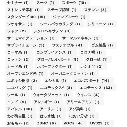
セミナー（1）
スーツ（1）
スポーツ（10）
ストレッチ素材（1）
ステップ認証（1）
スチレン（3）
スタンダード100（15）
ジャンプスーツ（1）
ジオキサン（1）
シームパッカリング（1）
シリコーン（1）
シャツ（2）
シクロヘキサノン（3）
サーモマイグレーション（1）
サーマルマネキン（1）
サプライチェーン（3）
サステナブル（41）
ゴム製品（1）
コーマ糸（1）
コンプライアンス（1）
コロナ禍（1）
コットン（2）
グローバルレポート（9）
クロー値（1）
カード糸（1）
カバーファクター（1）
カシミヤ（2）
オープンエンド糸（1）
オーガニックコットン（1）
エポキシ樹脂（2）
エシカル（1）
エコパスポート（14）
エコバッグ（1）
エコテックス®（8）
エコテックス（63）
ウール（1）
ウォータジェット（1）
ウイルス（4）
インド（9）
アレルギー（1）
アリールアミン（1）
アパレル（80）
アニリン（1）
アゾ染料（1）
わが街自慢（1）
はっ水性（1）
におい分析（1）
おもちゃ（2）
ZDHC（6）
VOCs（4）
UV329（1）