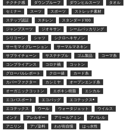
チクチク感
ダウンプルーフ
ダウンヒルスーツ
タオル
セミナー
スーツ
スポーツ
ストレッチ素材
ステップ認証
スチレン
スタンダード100
ジャンプスーツ
ジオキサン
シームパッカリング
シリコーン
シャツ
シクロヘキサノン
サーモマイグレーション
サーマルマネキン
サプライチェーン
サステナブル
ゴム製品
コーマ糸
コンプライアンス
コロナ禍
コットン
グローバルレポート
クロー値
カード糸
カバーファクター
カシミヤ
オープンエンド糸
オーガニックコットン
エポキシ樹脂
エシカル
エコパスポート
エコバッグ
エコテックス®
エコテックス
ウール
ウォータジェット
ウイルス
インド
アレルギー
アリールアミン
アパレル
アニリン
アゾ染料
わが街自慢
はっ水性