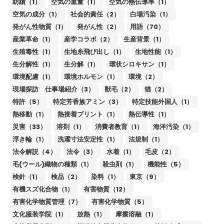
紡績（1）
空気の重量（1）
空気の熱伝導率（1）
空気の成分（1）
社会的責任（2）
白場汚染（1）
発がん性物質（1）
発がん性（2）
用語（70）
産業革命（1）
産学コラボ（2）
生産背景（1）
生殖毒性（1）
生地糸飛び出し（1）
生地性能（1）
生分解性（1）
生分解（1）
環状シロキサン（1）
環境配慮（1）
環境ホルモン（1）
環境（2）
現場探訪 仕事場紹介（3）
獣毛（2）
猫（2）
特許（5）
特定芳香族アミン（3）
特定技能外国人（1）
熱移動（1）
熱接着プリント（1）
熱伝導性（1）
災害（33）
溶剤（1）
消費者教育（1）
海洋汚染（1）
浮き輪（1）
洗濯寸法安定性（1）
法規制（1）
法令解説（4）
法令（3）
水着（1）
毛皮（2）
毛(ウール)織物の種類（1）
殺虫剤（1）
機能性（5）
検針（1）
検品（2）
染料（1）
東京（9）
有機スズ化合物（1）
有害物質（12）
有害化学物質管理（7）
有害化学物質（5）
文化服装学院（1）
放熱（1）
摩擦溶融（1）