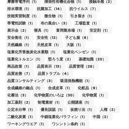
摩擦帯電序列（1）
揮発性有機化合物（1）
接触冷感（2）
排水環境（1）
抗菌加工（14）
抗ウイルス（7）
技能実習制度（1）
微生物（1）
引き裂き（1）
帯電性試験（1）
布の風合い（3）
工場監査（1）
展示会（2）
寝具（1）
富岡製糸場（1）
安定剤（1）
安全衛生（1）
安全性（12）
子ども服（6）
天然繊維（1）
天然皮革（1）
大阪（1）
塩素化芳香族炭化水素類（1）
塩素化ベンゼン（1）
塩素化トルエン（1）
堅ろう度（2）
基礎知識（20）
商品政策（1）
品質表示（13）
品質管理（26）
品質改善（7）
品質トラブル（4）
品質コンサルティング（3）
吸湿発熱機能（1）
合成繊維の融点（1）
合成皮革（1）
化粧品（9）
化審法（3）
化学物質のいろは（30）
化学物質（1）
加工薬剤（2）
制電素材（1）
公開講座（1）
公定水分率（1）
優良誤認（1）
仮撚り法（1）
人権（2）
二酸化炭素（1）
中鎖塩素化パラフィン（1）
中国（2）
ワーキングウエア（1）
ワシントン条約（1）