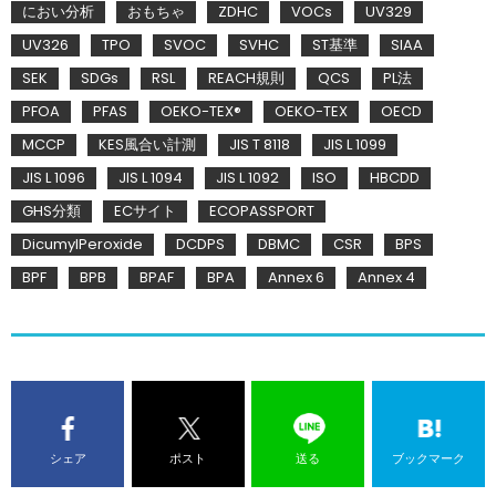
におい分析
おもちゃ
ZDHC
VOCs
UV329
UV326
TPO
SVOC
SVHC
ST基準
SIAA
SEK
SDGs
RSL
REACH規則
QCS
PL法
PFOA
PFAS
OEKO-TEX®
OEKO-TEX
OECD
MCCP
KES風合い計測
JIS T 8118
JIS L 1099
JIS L 1096
JIS L 1094
JIS L 1092
ISO
HBCDD
GHS分類
ECサイト
ECOPASSPORT
DicumylPeroxide
DCDPS
DBMC
CSR
BPS
BPF
BPB
BPAF
BPA
Annex 6
Annex 4
シェア
ポスト
送る
ブックマーク