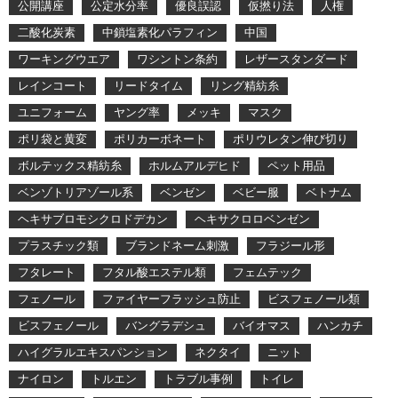
公開講座
公定水分率
優良誤認
仮撚り法
人権
二酸化炭素
中鎖塩素化パラフィン
中国
ワーキングウエア
ワシントン条約
レザースタンダード
レインコート
リードタイム
リング精紡糸
ユニフォーム
ヤング率
メッキ
マスク
ポリ袋と黄変
ポリカーボネート
ポリウレタン伸び切り
ボルテックス精紡糸
ホルムアルデヒド
ペット用品
ベンゾトリアゾール系
ベンゼン
ベビー服
ベトナム
ヘキサブロモシクロドデカン
ヘキサクロロベンゼン
プラスチック類
ブランドネーム刺激
フラジール形
フタレート
フタル酸エステル類
フェムテック
フェノール
ファイヤーフラッシュ防止
ビスフェノール類
ビスフェノール
バングラデシュ
バイオマス
ハンカチ
ハイグラルエキスパンション
ネクタイ
ニット
ナイロン
トルエン
トラブル事例
トイレ