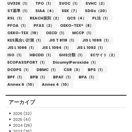
UV326（1）
TPO（1）
SVOC（1）
SVHC（2）
ST基準（1）
SIAA（4）
SEK（7）
SDGs（20）
RSL（1）
REACH規則（2）
QCS（4）
PL法（1）
PFOA（1）
PFAS（2）
OEKO-TEX®（8）
OEKO-TEX（19）
OECD（1）
MCCP（1）
KES風合い計測（1）
JIS T 8118（1）
JIS L 1099（1）
JIS L 1096（1）
JIS L 1094（1）
JIS L 1092（1）
ISO（1）
HBCDD（1）
GHS分類（1）
ECサイト（2）
ECOPASSPORT（1）
DicumylPeroxide（1）
DCDPS（1）
DBMC（1）
CSR（3）
BPS（1）
BPF（1）
BPB（1）
BPAF（1）
BPA（1）
Annex 6（10）
Annex 4（10）
アーカイブ
2026
(32)
2025
(41)
2024
(26)
2023
(26)