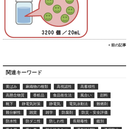
< 前の記事
関連キーワード
黄ばみ
麻織物の種類
高視認性
高蓄積性
高懸念物質
香粧品
食品衛生法
風合い
顔料
靴下
静電気対策
静電気
電気泳動法
難燃剤
難分解性
雑貨
雑学
防腐剤
防災・安全評価
防水性
防ダニ性
防しわ性
長期毒性
鑑別