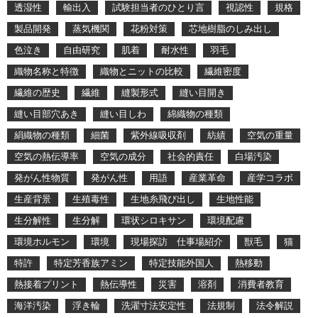
透湿性
輸出入
試験担当者のひとり言
視認性
規格
製品開発
蒸気機関
花粉対策
芯地樹脂のしみ出し
色泣き
自由研究
肌着
耐水性
羽毛
織物名称と特徴
織物とニットの比較
繊維密度
繊維の歴史
繊維
縫製形式
縫い目開き
縫い目部穴あき
縫い目しわ
綿織物の種類
絹織物の種類
細菌
紫外線吸収剤
紡績
空気の重量
空気の熱伝導率
空気の成分
社会的責任
白場汚染
発がん性物質
発がん性
用語
産業革命
産学コラボ
生産背景
生殖毒性
生地糸飛び出し
生地性能
生分解性
生分解
環状シロキサン
環境配慮
環境ホルモン
環境
現場探訪 仕事場紹介
獣毛
猫
特許
特定芳香族アミン
特定技能外国人
熱移動
熱接着プリント
熱伝導性
災害
溶剤
消費者教育
海洋汚染
浮き輪
洗濯寸法安定性
法規制
法令解説