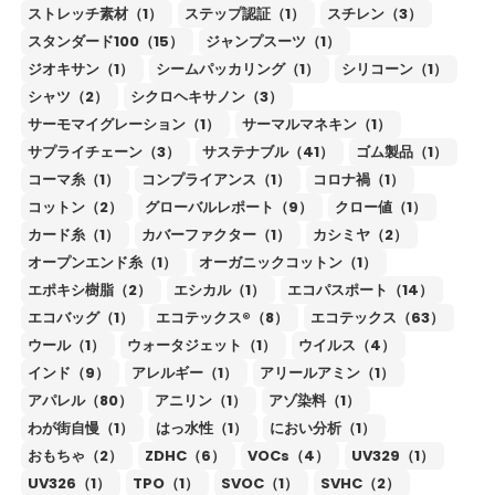
ストレッチ素材（1）
ステップ認証（1）
スチレン（3）
スタンダード100（15）
ジャンプスーツ（1）
ジオキサン（1）
シームパッカリング（1）
シリコーン（1）
シャツ（2）
シクロヘキサノン（3）
サーモマイグレーション（1）
サーマルマネキン（1）
サプライチェーン（3）
サステナブル（41）
ゴム製品（1）
コーマ糸（1）
コンプライアンス（1）
コロナ禍（1）
コットン（2）
グローバルレポート（9）
クロー値（1）
カード糸（1）
カバーファクター（1）
カシミヤ（2）
オープンエンド糸（1）
オーガニックコットン（1）
エポキシ樹脂（2）
エシカル（1）
エコパスポート（14）
エコバッグ（1）
エコテックス®（8）
エコテックス（63）
ウール（1）
ウォータジェット（1）
ウイルス（4）
インド（9）
アレルギー（1）
アリールアミン（1）
アパレル（80）
アニリン（1）
アゾ染料（1）
わが街自慢（1）
はっ水性（1）
におい分析（1）
おもちゃ（2）
ZDHC（6）
VOCs（4）
UV329（1）
UV326（1）
TPO（1）
SVOC（1）
SVHC（2）