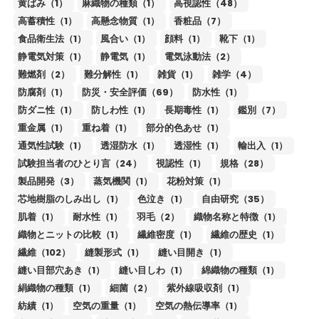
黄ばみ（1）
麻織物の種類（1）
高視認性（48）
高蓄積性（1）
高懸念物質（1）
香粧品（7）
食品衛生法（1）
風合い（1）
顔料（1）
靴下（1）
静電気対策（1）
静電気（1）
電気泳動法（2）
難燃剤（2）
難分解性（1）
雑貨（1）
雑学（4）
防腐剤（1）
防災・安全評価（69）
防水性（1）
防ダニ性（1）
防しわ性（1）
長期毒性（1）
鑑別（7）
重金属（1）
重ね着（1）
部分的色あせ（1）
通気性試験（1）
透湿防水（1）
透湿性（1）
輸出入（1）
試験担当者のひとり言（24）
視認性（1）
規格（28）
製品開発（3）
蒸気機関（1）
花粉対策（1）
芯地樹脂のしみ出し（1）
色泣き（1）
自由研究（35）
肌着（1）
耐水性（1）
羽毛（2）
織物名称と特徴（1）
織物とニットの比較（1）
繊維密度（1）
繊維の歴史（1）
繊維（102）
縫製形式（1）
縫い目開き（1）
縫い目部穴あき（1）
縫い目しわ（1）
綿織物の種類（1）
絹織物の種類（1）
細菌（2）
紫外線吸収剤（1）
紡績（1）
空気の重量（1）
空気の熱伝導率（1）