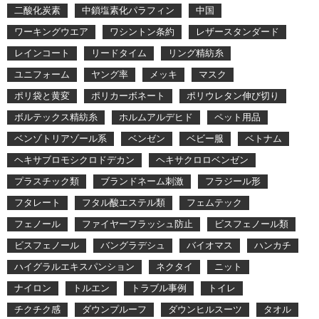
二酸化炭素
中鎖塩素化パラフィン
中国
ワーキングウエア
ワシントン条約
レザースタンダード
レインコート
リードタイム
リング精紡糸
ユニフォーム
ヤング率
メッキ
マスク
ポリ袋と黄変
ポリカーボネート
ポリウレタン伸び切り
ボルテックス精紡糸
ホルムアルデヒド
ペット用品
ベンゾトリアゾール系
ベンゼン
ベビー服
ベトナム
ヘキサブロモシクロドデカン
ヘキサクロロベンゼン
プラスチック類
ブランドネーム刺激
フラジール形
フタレート
フタル酸エステル類
フェムテック
フェノール
ファイヤーフラッシュ防止
ビスフェノール類
ビスフェノール
バングラデシュ
バイオマス
ハンカチ
ハイグラルエキスパンション
ネクタイ
ニット
ナイロン
トルエン
トラブル事例
トイレ
チクチク感
ダウンプルーフ
ダウンヒルスーツ
タオル