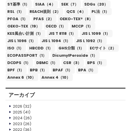
ST基準（1）
SIAA（4）
SEK（7）
SDGs（20）
RSL（1）
REACH規則（2）
QCS（4）
PL法（1）
PFOA（1）
PFAS（2）
OEKO-TEX®（8）
OEKO-TEX（19）
OECD（1）
MCCP（1）
KES風合い計測（1）
JIS T 8118（1）
JIS L 1099（1）
JIS L 1096（1）
JIS L 1094（1）
JIS L 1092（1）
ISO（1）
HBCDD（1）
GHS分類（1）
ECサイト（2）
ECOPASSPORT（1）
DicumylPeroxide（1）
DCDPS（1）
DBMC（1）
CSR（3）
BPS（1）
BPF（1）
BPB（1）
BPAF（1）
BPA（1）
Annex 6（10）
Annex 4（10）
アーカイブ
2026
(32)
2025
(41)
2024
(26)
2023
(26)
2022
(36)