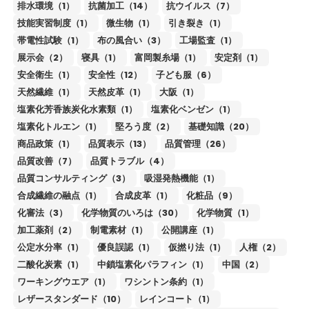
排水環境（1）
抗菌加工（14）
抗ウイルス（7）
技能実習制度（1）
微生物（1）
引き裂き（1）
帯電性試験（1）
布の風合い（3）
工場監査（1）
展示会（2）
寝具（1）
富岡製糸場（1）
安定剤（1）
安全衛生（1）
安全性（12）
子ども服（6）
天然繊維（1）
天然皮革（1）
大阪（1）
塩素化芳香族炭化水素類（1）
塩素化ベンゼン（1）
塩素化トルエン（1）
堅ろう度（2）
基礎知識（20）
商品政策（1）
品質表示（13）
品質管理（26）
品質改善（7）
品質トラブル（4）
品質コンサルティング（3）
吸湿発熱機能（1）
合成繊維の融点（1）
合成皮革（1）
化粧品（9）
化審法（3）
化学物質のいろは（30）
化学物質（1）
加工薬剤（2）
制電素材（1）
公開講座（1）
公定水分率（1）
優良誤認（1）
仮撚り法（1）
人権（2）
二酸化炭素（1）
中鎖塩素化パラフィン（1）
中国（2）
ワーキングウエア（1）
ワシントン条約（1）
レザースタンダード（10）
レインコート（1）