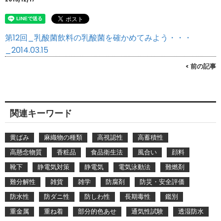
第12回_乳酸菌飲料の乳酸菌を確かめてみよう・・・
_2014.03.15
< 前の記事
関連キーワード
黄ばみ
麻織物の種類
高視認性
高蓄積性
高懸念物質
香粧品
食品衛生法
風合い
顔料
靴下
静電気対策
静電気
電気泳動法
難燃剤
難分解性
雑貨
雑学
防腐剤
防災・安全評価
防水性
防ダニ性
防しわ性
長期毒性
鑑別
重金属
重ね着
部分的色あせ
通気性試験
透湿防水