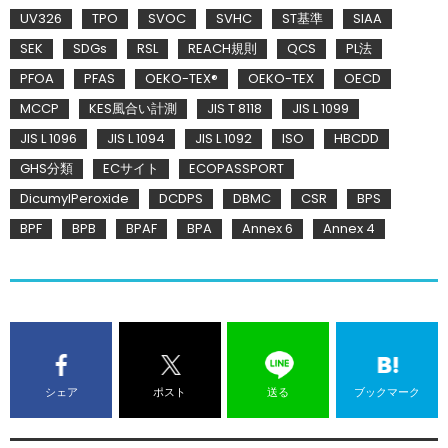
UV326
TPO
SVOC
SVHC
ST基準
SIAA
SEK
SDGs
RSL
REACH規則
QCS
PL法
PFOA
PFAS
OEKO-TEX®
OEKO-TEX
OECD
MCCP
KES風合い計測
JIS T 8118
JIS L 1099
JIS L 1096
JIS L 1094
JIS L 1092
ISO
HBCDD
GHS分類
ECサイト
ECOPASSPORT
DicumylPeroxide
DCDPS
DBMC
CSR
BPS
BPF
BPB
BPAF
BPA
Annex 6
Annex 4
シェア
ポスト
送る
ブックマーク