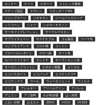
セミナー
スーツ
スポーツ
ストレッチ素材
ステップ認証
スチレン
スタンダード100
ジャンプスーツ
ジオキサン
シームパッカリング
シリコーン
シャツ
シクロヘキサノン
サーモマイグレーション
サーマルマネキン
サプライチェーン
サステナブル
ゴム製品
コーマ糸
コンプライアンス
コロナ禍
コットン
グローバルレポート
クロー値
カード糸
カバーファクター
カシミヤ
オープンエンド糸
オーガニックコットン
エポキシ樹脂
エシカル
エコパスポート
エコバッグ
エコテックス®
エコテックス
ウール
ウォータジェット
ウイルス
インド
アレルギー
アリールアミン
アパレル
アニリン
アゾ染料
わが街自慢
はっ水性
におい分析
おもちゃ
ZDHC
VOCs
UV329