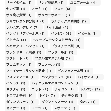
リードタイム（1）
リング精紡糸（1）
ユニフォーム（4）
ヤング率（1）
メッキ（1）
マスク（12）
ポリ袋と黄変（1）
ポリカーボネート（1）
ポリウレタン伸び切り（1）
ボルテックス精紡糸（1）
ホルムアルデヒド（7）
ペット用品（2）
ベンゾトリアゾール系（1）
ベンゼン（4）
ベビー服（1）
ベトナム（3）
ヘキサブロモシクロドデカン（1）
ヘキサクロロベンゼン（1）
プラスチック類（3）
ブランドネーム刺激（1）
フラジール形（1）
フタレート（1）
フタル酸エステル類（1）
フェムテック（1）
フェノール（1）
ファイヤーフラッシュ防止（1）
ビスフェノール類（1）
ビスフェノール（1）
バングラデシュ（6）
バイオマス（1）
ハンカチ（1）
ハイグラルエキスパンション（1）
ネクタイ（1）
ニット（7）
ナイロン（1）
トルエン（3）
トラブル事例（6）
トイレ（1）
チクチク感（1）
ダウンプルーフ（1）
ダウンヒルスーツ（1）
タオル（1）
セミナー（1）
スーツ（1）
スポーツ（10）