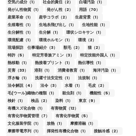
空気の成分（1）
社会的責任（2）
白場汚染（1）
発がん性物質（1）
発がん性（2）
用語（70）
産業革命（1）
産学コラボ（2）
生産背景（1）
生殖毒性（1）
生地糸飛び出し（1）
生地性能（1）
生分解性（1）
生分解（1）
環状シロキサン（1）
環境配慮（1）
環境ホルモン（1）
環境（2）
現場探訪 仕事場紹介（3）
獣毛（2）
猫（2）
特許（5）
特定芳香族アミン（3）
特定技能外国人（1）
熱移動（1）
熱接着プリント（1）
熱伝導性（1）
災害（33）
溶剤（1）
消費者教育（1）
海洋汚染（1）
浮き輪（1）
洗濯寸法安定性（1）
法規制（1）
法令解説（4）
法令（3）
水着（1）
毛皮（2）
毛(ウール)織物の種類（1）
殺虫剤（1）
機能性（5）
検針（1）
検品（2）
染料（1）
東京（9）
有機スズ化合物（1）
有害物質（12）
有害化学物質管理（7）
有害化学物質（5）
文化服装学院（1）
放熱（1）
摩擦溶融（1）
摩擦帯電序列（1）
揮発性有機化合物（1）
接触冷感（2）