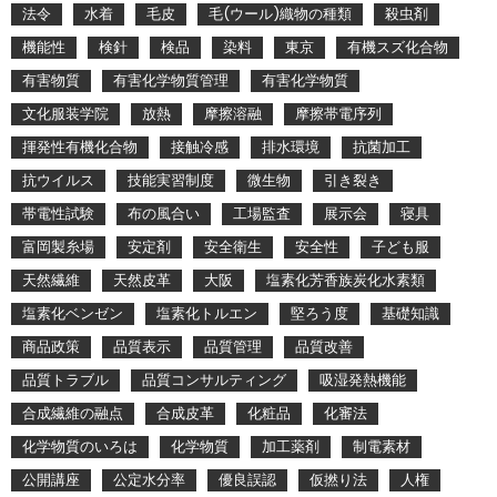
法令
水着
毛皮
毛(ウール)織物の種類
殺虫剤
機能性
検針
検品
染料
東京
有機スズ化合物
有害物質
有害化学物質管理
有害化学物質
文化服装学院
放熱
摩擦溶融
摩擦帯電序列
揮発性有機化合物
接触冷感
排水環境
抗菌加工
抗ウイルス
技能実習制度
微生物
引き裂き
帯電性試験
布の風合い
工場監査
展示会
寝具
富岡製糸場
安定剤
安全衛生
安全性
子ども服
天然繊維
天然皮革
大阪
塩素化芳香族炭化水素類
塩素化ベンゼン
塩素化トルエン
堅ろう度
基礎知識
商品政策
品質表示
品質管理
品質改善
品質トラブル
品質コンサルティング
吸湿発熱機能
合成繊維の融点
合成皮革
化粧品
化審法
化学物質のいろは
化学物質
加工薬剤
制電素材
公開講座
公定水分率
優良誤認
仮撚り法
人権