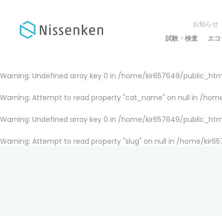
お知らせ
試験・検査
エコ
Warning
: Undefined array key 0 in
/home/kir657649/public_html
Warning
: Attempt to read property "cat_name" on null in
/home
Warning
: Undefined array key 0 in
/home/kir657649/public_html
Warning
: Attempt to read property "slug" on null in
/home/kir65