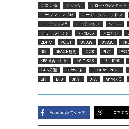
コロナ禍
コットン
グローバルレポート
オープンエンド糸
オーガニックコットン
エコテックス®
エコテックス
ウール
アリールアミン
アパレル
アニリン
ZDHC
VOCs
UV329
UV326
TP
RSL
REACH規則
QCS
PL法
PFO
KES風合い計測
JIS T 8118
JIS L 1099
GHS分類
ECサイト
ECOPASSPORT
BPF
BPB
BPAF
BPA
Annex 6
Facebookでシェア
Xでポス