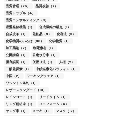
品質管理（26）
品質改善（7）
品質トラブル（4）
品質コンサルティング（3）
吸湿発熱機能（1）
合成繊維の融点（1）
合成皮革（1）
化粧品（9）
化審法（3）
化学物質のいろは（30）
化学物質（1）
加工薬剤（2）
制電素材（1）
公開講座（1）
公定水分率（1）
優良誤認（1）
仮撚り法（1）
人権（2）
二酸化炭素（1）
中鎖塩素化パラフィン（1）
中国（2）
ワーキングウエア（1）
ワシントン条約（1）
レザースタンダード（10）
レインコート（1）
リードタイム（1）
リング精紡糸（1）
ユニフォーム（4）
ヤング率（1）
メッキ（1）
マスク（12）