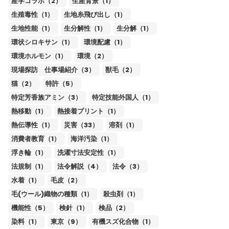
産学コラボ（2）
生産背景（1）
生殖毒性（1）
生地糸飛び出し（1）
生地性能（1）
生分解性（1）
生分解（1）
環状シロキサン（1）
環境配慮（1）
環境ホルモン（1）
環境（2）
現場探訪 仕事場紹介（3）
獣毛（2）
猫（2）
特許（5）
特定芳香族アミン（3）
特定技能外国人（1）
熱移動（1）
熱接着プリント（1）
熱伝導性（1）
災害（33）
溶剤（1）
消費者教育（1）
海洋汚染（1）
浮き輪（1）
洗濯寸法安定性（1）
法規制（1）
法令解説（4）
法令（3）
水着（1）
毛皮（2）
毛(ウール)織物の種類（1）
殺虫剤（1）
機能性（5）
検針（1）
検品（2）
染料（1）
東京（9）
有機スズ化合物（1）