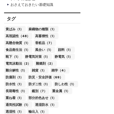
おさえておきたい基礎知識
タグ
黄ばみ（1）
麻織物の種類（1）
高視認性（48）
高蓄積性（1）
高懸念物質（1）
香粧品（7）
食品衛生法（1）
風合い（1）
顔料（1）
靴下（1）
静電気対策（1）
静電気（1）
電気泳動法（2）
難燃剤（2）
難分解性（1）
雑貨（1）
雑学（4）
防腐剤（1）
防災・安全評価（69）
防水性（1）
防ダニ性（1）
防しわ性（1）
長期毒性（1）
鑑別（7）
重金属（1）
重ね着（1）
部分的色あせ（1）
通気性試験（1）
透湿防水（1）
透湿性（1）
輸出入（1）