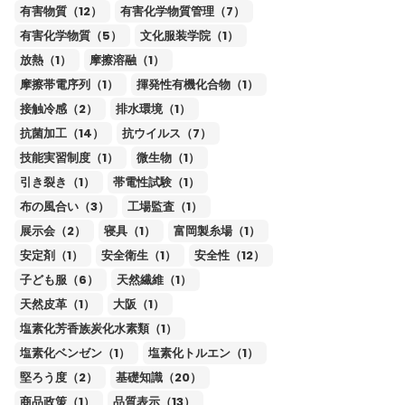
有害物質（12）
有害化学物質管理（7）
有害化学物質（5）
文化服装学院（1）
放熱（1）
摩擦溶融（1）
摩擦帯電序列（1）
揮発性有機化合物（1）
接触冷感（2）
排水環境（1）
抗菌加工（14）
抗ウイルス（7）
技能実習制度（1）
微生物（1）
引き裂き（1）
帯電性試験（1）
布の風合い（3）
工場監査（1）
展示会（2）
寝具（1）
富岡製糸場（1）
安定剤（1）
安全衛生（1）
安全性（12）
子ども服（6）
天然繊維（1）
天然皮革（1）
大阪（1）
塩素化芳香族炭化水素類（1）
塩素化ベンゼン（1）
塩素化トルエン（1）
堅ろう度（2）
基礎知識（20）
商品政策（1）
品質表示（13）