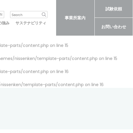
試験依頼
N
事業所案内
の強み
サステナビリティ
お問い合わせ
late-parts/content.php
on line
15
themes/nissenken/template-parts/content.php
on line
15
late-parts/content.php
on line
16
/nissenken/template-parts/content.php
on line
16