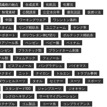
成繊維の融点
合成皮革
化粧品
化審法
制電素材
公開講座
公定水分率
優良誤認
仮撚り法
中国
ワーキングウエア
ワシントン条約
ドタイム
リング精紡糸
ユニフォーム
ヤング率
ーボネート
ポリウレタン伸び切り
ボルテックス精紡糸
リアゾール系
ベンゼン
ベビー服
ベトナム
ベンゼン
プラスチック類
ブランドネーム刺激
テル類
フェムテック
フェノール
類
ビスフェノール
バングラデシュ
バイオマス
ネクタイ
ニット
ナイロン
トルエン
トラブル事例
ダウンヒルスーツ
タオル
セミナー
スーツ
スポーツ
スタンダード100
ジャンプスーツ
ジオキサン
シクロヘキサノン
サーモマイグレーション
ステナブル
ゴム製品
コーマ糸
コンプライアンス