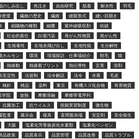
脂のしみ出し
色泣き
自由研究
肌着
耐水性
羽毛
維密度
繊維の歴史
繊維
縫製形式
縫い目開き
類
絹織物の種類
細菌
紫外線吸収剤
紡績
社会的責任
白場汚染
発がん性物質
発がん性
生殖毒性
生地糸飛び出し
生地性能
生分解性
境ホルモン
環境
現場探訪 仕事場紹介
獣毛
猫
熱移動
熱接着プリント
熱伝導性
災害
溶剤
法安定性
法規制
法令解説
法令
水着
毛皮
検針
検品
染料
東京
有機スズ化合物
有害物質
装学院
放熱
摩擦溶融
摩擦帯電序列
抗菌加工
抗ウイルス
技能実習制度
微生物
場監査
展示会
寝具
富岡製糸場
安定剤
安全衛生
大阪
塩素化芳香族炭化水素類
塩素化ベンゼン
商品政策
品質表示
品質管理
品質改善
品質トラブル