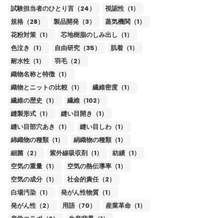
試験担当者のひとり言（24）
視認性（1）
規格（28）
製品開発（3）
蒸気機関（1）
花粉対策（1）
芯地樹脂のしみ出し（1）
色泣き（1）
自由研究（35）
肌着（1）
耐水性（1）
羽毛（2）
織物名称と特徴（1）
織物とニットの比較（1）
繊維密度（1）
繊維の歴史（1）
繊維（102）
縫製形式（1）
縫い目開き（1）
縫い目部穴あき（1）
縫い目しわ（1）
綿織物の種類（1）
絹織物の種類（1）
細菌（2）
紫外線吸収剤（1）
紡績（1）
空気の重量（1）
空気の熱伝導率（1）
空気の成分（1）
社会的責任（2）
白場汚染（1）
発がん性物質（1）
発がん性（2）
用語（70）
産業革命（1）