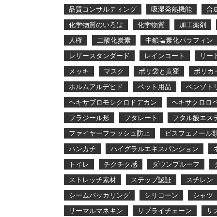
品質コンサルティング
吸湿発熱機能
合
化学物質のいろは
化学物質
加工薬剤
人権
二酸化炭素
中鎖塩素化パラフィン
レザースタンダード
レインコート
リー
メッキ
マスク
ポリ袋と黄変
ポリカ
ホルムアルデヒド
ペット用品
ベンゾト
ヘキサブロモシクロドデカン
ヘキサクロロ
フラジール形
フタレート
フタル酸エス
ファイヤーフラッシュ防止
ビスフェノール
ハンカチ
ハイグラルエキスパンション
トイレ
チクチク感
ダウンプルーフ
ストレッチ素材
ステップ認証
スチレン
シームパッカリング
シリコーン
シャツ
サーマルマネキン
サプライチェーン
サ