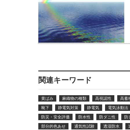
関連キーワード
黄ばみ
麻織物の種類
高視認性
高蓄
靴下
静電気対策
静電気
電気泳動法
防災・安全評価
防水性
防ダニ性
防
部分的色あせ
通気性試験
透湿防水