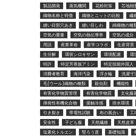
製品開発
蒸気機関
花粉対策
芯地樹
織物名称と特徴
織物とニットの比較
繊
縫い目部穴あき
縫い目しわ
綿織物の種
空気の重量
空気の熱伝導率
空気の成分
用語
産業革命
産学コラボ
生産背景
生分解
環状シロキサン
環境配慮
環
特許
特定芳香族アミン
特定技能外国人
消費者教育
海洋汚染
浮き輪
洗濯寸
毛(ウール)織物の種類
殺虫剤
機能性
有害化学物質管理
有害化学物質
文化服
揮発性有機化合物
接触冷感
排水環境
引き裂き
帯電性試験
布の風合い
工
安全性
子ども服
天然繊維
天然皮革
塩素化トルエン
堅ろう度
基礎知識