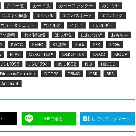
クロー値
カード糸
カバーファクター
カシミヤ
エポキシ樹脂
エシカル
エコパスポート
エコバッグ
ウォータジェット
ウイルス
インド
アレルギー
アゾ染料
わが街自慢
はっ水性
におい分析
おもちゃ
O
SVOC
SVHC
ST基準
SIAA
SEK
SDGs
A
PFAS
OEKO-TEX®
OEKO-TEX
OECD
MCCP
JIS L 1096
JIS L 1094
JIS L 1092
ISO
HBCDD
DicumylPeroxide
DCDPS
DBMC
CSR
BPS
Annex 4
ト
LINEで送る
はてなブックマーク