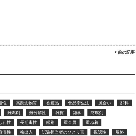
< 前の記事
積性
高懸念物質
香粧品
食品衛生法
風合い
顔料
難燃剤
難分解性
雑貨
雑学
防腐剤
しわ性
長期毒性
鑑別
重金属
重ね着
透湿性
輸出入
試験担当者のひとり言
視認性
規格