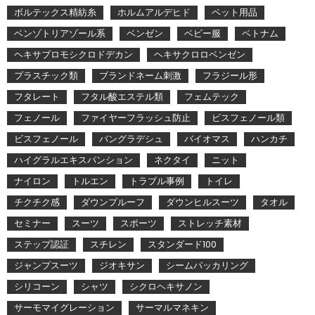
ボルテックス精紡糸
ホルムアルデヒド
ペット用品
ベンゾトリアゾール系
ベンゼン
ベビー服
ベトナム
ヘキサブロモシクロドデカン
ヘキサクロロベンゼン
プラスチック類
ブランドネーム刺激
フラジール形
フタレート
フタル酸エステル類
フェムテック
フェノール
ファイヤーフラッシュ防止
ビスフェノール類
ビスフェノール
バングラデシュ
バイオマス
ハンカチ
ハイグラルエキスパンション
ネクタイ
ニット
ナイロン
トルエン
トラブル事例
トイレ
チクチク感
ダウンプルーフ
ダウンヒルスーツ
タオル
セミナー
スーツ
スポーツ
ストレッチ素材
ステップ認証
スチレン
スタンダード100
ジャンプスーツ
ジオキサン
シームパッカリング
シリコーン
シャツ
シクロヘキサノン
サーモマイグレーション
サーマルマネキン