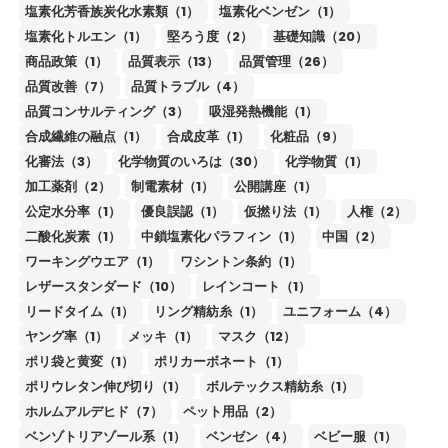
塩素化芳香族炭化水素類（1）
塩素化ベンゼン（1）
塩素化トルエン（1）
堅ろう度（2）
基礎知識（20）
商品政策（1）
品質表示（13）
品質管理（26）
品質改善（7）
品質トラブル（4）
品質コンサルティング（3）
吸湿発熱機能（1）
合成繊維の融点（1）
合成皮革（1）
化粧品（9）
化審法（3）
化学物質のいろは（30）
化学物質（1）
加工薬剤（2）
制電素材（1）
公開講座（1）
公定水分率（1）
優良誤認（1）
仮撚り法（1）
人権（2）
二酸化炭素（1）
中鎖塩素化パラフィン（1）
中国（2）
ワーキングウエア（1）
ワシントン条約（1）
レザースタンダード（10）
レインコート（1）
リードタイム（1）
リング精紡糸（1）
ユニフォーム（4）
ヤング率（1）
メッキ（1）
マスク（12）
ポリ袋と黄変（1）
ポリカーボネート（1）
ポリウレタン伸び切り（1）
ボルテックス精紡糸（1）
ホルムアルデヒド（7）
ペット用品（2）
ベンゾトリアゾール系（1）
ベンゼン（4）
ベビー服（1）