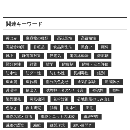
関連キーワード
黄ばみ
麻織物の種類
高視認性
高蓄積性
高懸念物質
香粧品
食品衛生法
風合い
顔料
靴下
静電気対策
静電気
電気泳動法
難燃剤
難分解性
雑貨
雑学
防腐剤
防災・安全評価
防水性
防ダニ性
防しわ性
長期毒性
鑑別
重金属
重ね着
部分的色あせ
通気性試験
透湿防水
透湿性
輸出入
試験担当者のひとり言
視認性
規格
製品開発
蒸気機関
花粉対策
芯地樹脂のしみ出し
色泣き
自由研究
肌着
耐水性
羽毛
織物名称と特徴
織物とニットの比較
繊維密度
繊維の歴史
繊維
縫製形式
縫い目開き