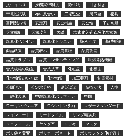
抗ウイルス
技能実習制度
微生物
引き裂き
帯電性試験
布の風合い
工場監査
展示会
寝具
富岡製糸場
安定剤
安全衛生
安全性
子ども服
天然繊維
天然皮革
大阪
塩素化芳香族炭化水素類
塩素化ベンゼン
塩素化トルエン
堅ろう度
基礎知識
商品政策
品質表示
品質管理
品質改善
品質トラブル
品質コンサルティング
吸湿発熱機能
合成繊維の融点
合成皮革
化粧品
化審法
化学物質のいろは
化学物質
加工薬剤
制電素材
公開講座
公定水分率
優良誤認
仮撚り法
人権
二酸化炭素
中鎖塩素化パラフィン
中国
ワーキングウエア
ワシントン条約
レザースタンダード
レインコート
リードタイム
リング精紡糸
ユニフォーム
ヤング率
メッキ
マスク
ポリ袋と黄変
ポリカーボネート
ポリウレタン伸び切り