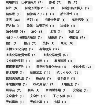
現場探訪 仕事場紹介（3）
獣毛（2）
猫（2）
特許（5）
特定芳香族アミン（3）
特定技能外国人（1）
熱移動（1）
熱接着プリント（1）
熱伝導性（1）
災害（33）
溶剤（1）
消費者教育（1）
海洋汚染（1）
浮き輪（1）
洗濯寸法安定性（1）
法規制（1）
法令解説（4）
法令（3）
水着（1）
毛皮（2）
毛(ウール)織物の種類（1）
殺虫剤（1）
機能性（5）
検針（1）
検品（2）
染料（1）
東京（9）
有機スズ化合物（1）
有害物質（12）
有害化学物質管理（7）
有害化学物質（5）
文化服装学院（1）
放熱（1）
摩擦溶融（1）
摩擦帯電序列（1）
揮発性有機化合物（1）
接触冷感（2）
排水環境（1）
抗菌加工（14）
抗ウイルス（7）
技能実習制度（1）
微生物（1）
引き裂き（1）
帯電性試験（1）
布の風合い（3）
工場監査（1）
展示会（2）
寝具（1）
富岡製糸場（1）
安定剤（1）
安全衛生（1）
安全性（12）
子ども服（6）
天然繊維（1）
天然皮革（1）
大阪（1）