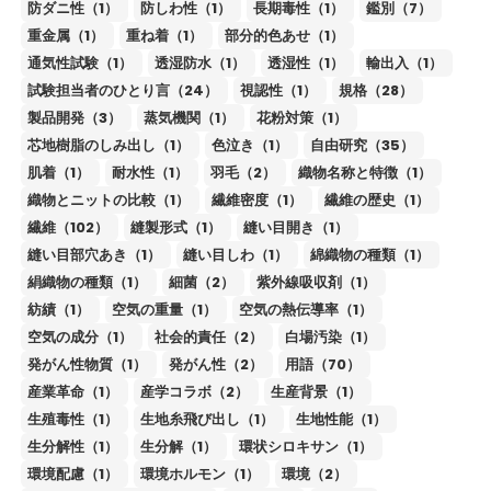
防ダニ性（1）
防しわ性（1）
長期毒性（1）
鑑別（7）
重金属（1）
重ね着（1）
部分的色あせ（1）
通気性試験（1）
透湿防水（1）
透湿性（1）
輸出入（1）
試験担当者のひとり言（24）
視認性（1）
規格（28）
製品開発（3）
蒸気機関（1）
花粉対策（1）
芯地樹脂のしみ出し（1）
色泣き（1）
自由研究（35）
肌着（1）
耐水性（1）
羽毛（2）
織物名称と特徴（1）
織物とニットの比較（1）
繊維密度（1）
繊維の歴史（1）
繊維（102）
縫製形式（1）
縫い目開き（1）
縫い目部穴あき（1）
縫い目しわ（1）
綿織物の種類（1）
絹織物の種類（1）
細菌（2）
紫外線吸収剤（1）
紡績（1）
空気の重量（1）
空気の熱伝導率（1）
空気の成分（1）
社会的責任（2）
白場汚染（1）
発がん性物質（1）
発がん性（2）
用語（70）
産業革命（1）
産学コラボ（2）
生産背景（1）
生殖毒性（1）
生地糸飛び出し（1）
生地性能（1）
生分解性（1）
生分解（1）
環状シロキサン（1）
環境配慮（1）
環境ホルモン（1）
環境（2）