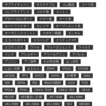
サプライチェーン
サステナブル
ゴム製品
コーマ糸
コンプライアンス
コロナ禍
コットン
グローバルレポート
クロー値
カード糸
カバーファクター
カシミヤ
オープンエンド糸
オーガニックコットン
エポキシ樹脂
エシカル
エコパスポート
エコバッグ
エコテックス®
エコテックス
ウール
ウォータジェット
ウイルス
インド
アレルギー
アリールアミン
アパレル
アニリン
アゾ染料
わが街自慢
はっ水性
におい分析
おもちゃ
ZDHC
VOCs
UV329
UV326
TPO
SVOC
SVHC
ST基準
SIAA
SEK
SDGs
RSL
REACH規則
QCS
PL法
PFOA
PFAS
OEKO-TEX®
OEKO-TEX
OECD
MCCP
KES風合い計測
JIS T 8118
JIS L 1099
JIS L 1096
JIS L 1094
JIS L 1092
ISO
HBCDD