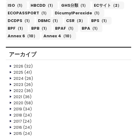
ISO（1）
HBCDD（1）
GHS分類（1）
ECサイト（2）
ECOPASSPORT（1）
DicumylPeroxide（1）
DCDPS（1）
DBMC（1）
CSR（3）
BPS（1）
BPF（1）
BPB（1）
BPAF（1）
BPA（1）
Annex 6（10）
Annex 4（10）
アーカイブ
2026
(32)
2025
(41)
2024
(26)
2023
(26)
2022
(36)
2021
(36)
2020
(58)
2019
(34)
2018
(24)
2017
(24)
2016
(24)
2015
(24)