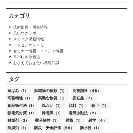
カテゴリ
技術情報・研究情報
思いつきラボ
メディア掲載情報
ニッセンケンメモ
セミナー情報・イベント情報
アパレル散歩道
おさえておきたい基礎知識
タグ
黄ばみ（1）
麻織物の種類（1）
高視認性（48）
高蓄積性（1）
高懸念物質（1）
香粧品（7）
食品衛生法（1）
風合い（1）
顔料（1）
靴下（1）
静電気対策（1）
静電気（1）
電気泳動法（2）
難燃剤（2）
難分解性（1）
雑貨（1）
雑学（4）
防腐剤（1）
防災・安全評価（69）
防水性（1）