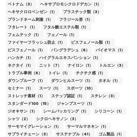
ベトナム（3）
ヘキサブロモシクロドデカン（1）
ヘキサクロロベンゼン（1）
プラスチック類（3）
ブランドネーム刺激（1）
フラジール形（1）
フタレート（1）
フタル酸エステル類（1）
フェムテック（1）
フェノール（1）
ファイヤーフラッシュ防止（1）
ビスフェノール類（1）
ビスフェノール（1）
バングラデシュ（6）
バイオマス（1）
ハンカチ（1）
ハイグラルエキスパンション（1）
ネクタイ（1）
ニット（7）
ナイロン（1）
トルエン（3）
トラブル事例（6）
トイレ（1）
チクチク感（1）
ダウンプルーフ（1）
ダウンヒルスーツ（1）
タオル（1）
セミナー（1）
スーツ（1）
スポーツ（10）
ストレッチ素材（1）
ステップ認証（1）
スチレン（3）
スタンダード100（15）
ジャンプスーツ（1）
ジオキサン（1）
シームパッカリング（1）
シリコーン（1）
シャツ（2）
シクロヘキサノン（3）
サーモマイグレーション（1）
サーマルマネキン（1）
サプライチェーン（3）
サステナブル（41）
ゴム製品（1）