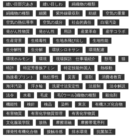
縫い目部穴あき
縫い目しわ
綿織物の種類
絹織物の種類
細菌
紫外線吸収剤
紡績
空気の重量
空気の熱伝導率
空気の成分
社会的責任
白場汚染
発がん性物質
発がん性
用語
産業革命
産学コラボ
生産背景
生殖毒性
生地糸飛び出し
生地性能
生分解性
生分解
環状シロキサン
環境配慮
環境ホルモン
環境
現場探訪 仕事場紹介
獣毛
猫
特許
特定芳香族アミン
特定技能外国人
熱移動
熱接着プリント
熱伝導性
災害
溶剤
消費者教育
海洋汚染
浮き輪
洗濯寸法安定性
法規制
法令解説
法令
水着
毛皮
毛(ウール)織物の種類
殺虫剤
機能性
検針
検品
染料
東京
有機スズ化合物
有害物質
有害化学物質管理
有害化学物質
文化服装学院
放熱
摩擦溶融
摩擦帯電序列
揮発性有機化合物
接触冷感
排水環境
抗菌加工