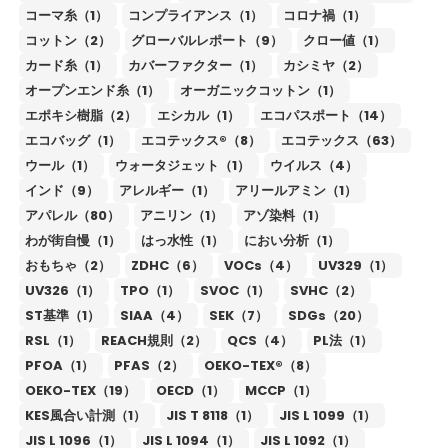
コーマ糸（1）
コンプライアンス（1）
コロナ禍（1）
コットン（2）
グローバルレポート（9）
クロー値（1）
カード糸（1）
カバーファクター（1）
カシミヤ（2）
オープンエンド糸（1）
オーガニックコットン（1）
エポキシ樹脂（2）
エシカル（1）
エコパスポート（14）
エコバッグ（1）
エコテックス®（8）
エコテックス（63）
ウール（1）
ウォータジェット（1）
ウイルス（4）
インド（9）
アレルギー（1）
アリールアミン（1）
アパレル（80）
アニリン（1）
アゾ染料（1）
わが街自慢（1）
はっ水性（1）
におい分析（1）
おもちゃ（2）
ZDHC（6）
VOCs（4）
UV329（1）
UV326（1）
TPO（1）
SVOC（1）
SVHC（2）
ST基準（1）
SIAA（4）
SEK（7）
SDGs（20）
RSL（1）
REACH規則（2）
QCS（4）
PL法（1）
PFOA（1）
PFAS（2）
OEKO-TEX®（8）
OEKO-TEX（19）
OECD（1）
MCCP（1）
KES風合い計測（1）
JIS T 8118（1）
JIS L 1099（1）
JIS L 1096（1）
JIS L 1094（1）
JIS L 1092（1）