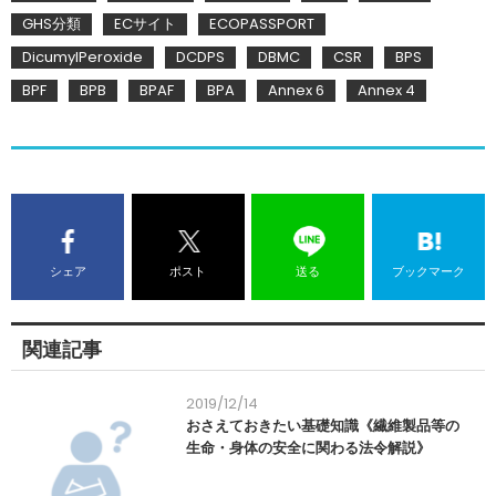
GHS分類
ECサイト
ECOPASSPORT
DicumylPeroxide
DCDPS
DBMC
CSR
BPS
BPF
BPB
BPAF
BPA
Annex 6
Annex 4
シェア
ポスト
送る
ブックマーク
関連記事
2019/12/14
おさえておきたい基礎知識《繊維製品等の
生命・身体の安全に関わる法令解説》