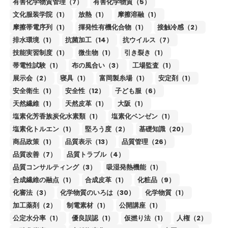
有害化学物質管理（7）
有害化学物質（5）
文化服装学院（1）
放熱（1）
摩擦溶融（1）
摩擦帯電序列（1）
揮発性有機化合物（1）
接触冷感（2）
排水環境（1）
抗菌加工（14）
抗ウイルス（7）
技能実習制度（1）
微生物（1）
引き裂き（1）
帯電性試験（1）
布の風合い（3）
工場監査（1）
展示会（2）
寝具（1）
富岡製糸場（1）
安定剤（1）
安全衛生（1）
安全性（12）
子ども服（6）
天然繊維（1）
天然皮革（1）
大阪（1）
塩素化芳香族炭化水素類（1）
塩素化ベンゼン（1）
塩素化トルエン（1）
堅ろう度（2）
基礎知識（20）
商品政策（1）
品質表示（13）
品質管理（26）
品質改善（7）
品質トラブル（4）
品質コンサルティング（3）
吸湿発熱機能（1）
合成繊維の融点（1）
合成皮革（1）
化粧品（9）
化審法（3）
化学物質のいろは（30）
化学物質（1）
加工薬剤（2）
制電素材（1）
公開講座（1）
公定水分率（1）
優良誤認（1）
仮撚り法（1）
人権（2）