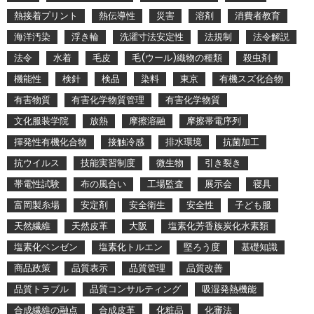
熱接着プリント
熱伝導性
災害
溶剤
消費者教育
海洋汚染
浮き輪
洗濯寸法安定性
法規制
法令解説
法令
水着
毛皮
毛(ウール)織物の種類
殺虫剤
機能性
検針
検品
染料
東京
有機スズ化合物
有害物質
有害化学物質管理
有害化学物質
文化服装学院
放熱
摩擦溶融
摩擦帯電序列
揮発性有機化合物
接触冷感
排水環境
抗菌加工
抗ウイルス
技能実習制度
微生物
引き裂き
帯電性試験
布の風合い
工場監査
展示会
寝具
富岡製糸場
安定剤
安全衛生
安全性
子ども服
天然繊維
天然皮革
大阪
塩素化芳香族炭化水素類
塩素化ベンゼン
塩素化トルエン
堅ろう度
基礎知識
商品政策
品質表示
品質管理
品質改善
品質トラブル
品質コンサルティング
吸湿発熱機能
合成繊維の融点
合成皮革
化粧品
化審法