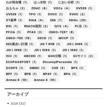
わが街自慢（1）
はっ水性（1）
におい分析（1）
おもちゃ（2）
ZDHC（6）
VOCs（4）
UV329（1）
UV326（1）
TPO（1）
SVOC（1）
SVHC（2）
ST基準（1）
SIAA（4）
SEK（7）
SDGs（20）
RSL（1）
REACH規則（2）
QCS（4）
PL法（1）
PFOA（1）
PFAS（2）
OEKO-TEX®（8）
OEKO-TEX（19）
OECD（1）
MCCP（1）
KES風合い計測（1）
JIS T 8118（1）
JIS L 1099（1）
JIS L 1096（1）
JIS L 1094（1）
JIS L 1092（1）
ISO（1）
HBCDD（1）
GHS分類（1）
ECサイト（2）
ECOPASSPORT（1）
DicumylPeroxide（1）
DCDPS（1）
DBMC（1）
CSR（3）
BPS（1）
BPF（1）
BPB（1）
BPAF（1）
BPA（1）
Annex 6（10）
Annex 4（10）
アーカイブ
2026
(32)