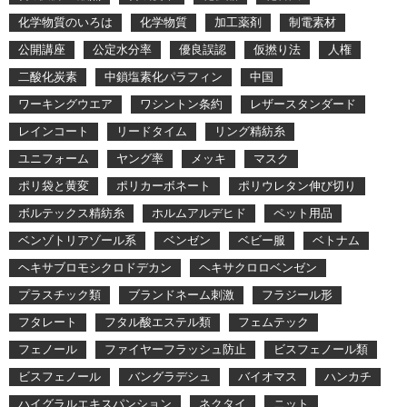
化学物質のいろは
化学物質
加工薬剤
制電素材
公開講座
公定水分率
優良誤認
仮撚り法
人権
二酸化炭素
中鎖塩素化パラフィン
中国
ワーキングウエア
ワシントン条約
レザースタンダード
レインコート
リードタイム
リング精紡糸
ユニフォーム
ヤング率
メッキ
マスク
ポリ袋と黄変
ポリカーボネート
ポリウレタン伸び切り
ボルテックス精紡糸
ホルムアルデヒド
ペット用品
ベンゾトリアゾール系
ベンゼン
ベビー服
ベトナム
ヘキサブロモシクロドデカン
ヘキサクロロベンゼン
プラスチック類
ブランドネーム刺激
フラジール形
フタレート
フタル酸エステル類
フェムテック
フェノール
ファイヤーフラッシュ防止
ビスフェノール類
ビスフェノール
バングラデシュ
バイオマス
ハンカチ
ハイグラルエキスパンション
ネクタイ
ニット