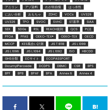
アニリン
アゾ染料
わが街自慢
はっ水性
におい分析
おもちゃ
ZDHC
VOCs
UV329
UV326
TPO
SVOC
SVHC
ST基準
SIAA
SEK
SDGs
RSL
REACH規則
QCS
PL法
PFOA
PFAS
OEKO-TEX®
OEKO-TEX
OECD
MCCP
KES風合い計測
JIS T 8118
JIS L 1099
JIS L 1096
JIS L 1094
JIS L 1092
ISO
HBCDD
GHS分類
ECサイト
ECOPASSPORT
DicumylPeroxide
DCDPS
DBMC
CSR
BPS
BPF
BPB
BPAF
BPA
Annex 6
Annex 4