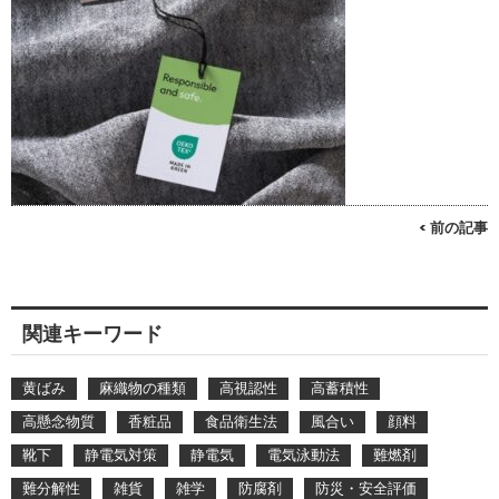
< 前の記事
関連キーワード
黄ばみ
麻織物の種類
高視認性
高蓄積性
高懸念物質
香粧品
食品衛生法
風合い
顔料
靴下
静電気対策
静電気
電気泳動法
難燃剤
難分解性
雑貨
雑学
防腐剤
防災・安全評価