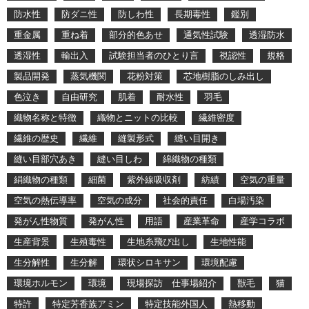
防水性
防ダニ性
防しわ性
長期毒性
鑑別
重金属
重ね着
部分的色あせ
通気性試験
透湿防水
透湿性
輸出入
試験担当者のひとり言
視認性
規格
製品開発
蒸気機関
花粉対策
芯地樹脂のしみ出し
色泣き
自由研究
肌着
耐水性
羽毛
織物名称と特徴
織物とニットの比較
繊維密度
繊維の歴史
繊維
縫製形式
縫い目開き
縫い目部穴あき
縫い目しわ
綿織物の種類
絹織物の種類
細菌
紫外線吸収剤
紡績
空気の重量
空気の熱伝導率
空気の成分
社会的責任
白場汚染
発がん性物質
発がん性
用語
産業革命
産学コラボ
生産背景
生殖毒性
生地糸飛び出し
生地性能
生分解性
生分解
環状シロキサン
環境配慮
環境ホルモン
環境
現場探訪 仕事場紹介
獣毛
猫
特許
特定芳香族アミン
特定技能外国人
熱移動