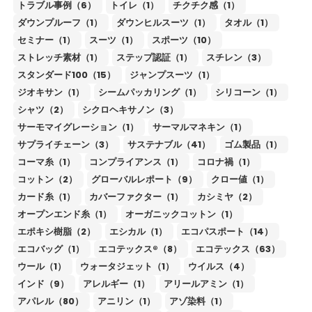
トラブル事例（6）
トイレ（1）
チクチク感（1）
ダウンプルーフ（1）
ダウンヒルスーツ（1）
タオル（1）
セミナー（1）
スーツ（1）
スポーツ（10）
ストレッチ素材（1）
ステップ認証（1）
スチレン（3）
スタンダード100（15）
ジャンプスーツ（1）
ジオキサン（1）
シームパッカリング（1）
シリコーン（1）
シャツ（2）
シクロヘキサノン（3）
サーモマイグレーション（1）
サーマルマネキン（1）
サプライチェーン（3）
サステナブル（41）
ゴム製品（1）
コーマ糸（1）
コンプライアンス（1）
コロナ禍（1）
コットン（2）
グローバルレポート（9）
クロー値（1）
カード糸（1）
カバーファクター（1）
カシミヤ（2）
オープンエンド糸（1）
オーガニックコットン（1）
エポキシ樹脂（2）
エシカル（1）
エコパスポート（14）
エコバッグ（1）
エコテックス®（8）
エコテックス（63）
ウール（1）
ウォータジェット（1）
ウイルス（4）
インド（9）
アレルギー（1）
アリールアミン（1）
アパレル（80）
アニリン（1）
アゾ染料（1）