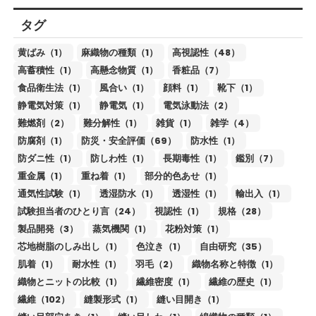
タグ
黄ばみ（1）
麻織物の種類（1）
高視認性（48）
高蓄積性（1）
高懸念物質（1）
香粧品（7）
食品衛生法（1）
風合い（1）
顔料（1）
靴下（1）
静電気対策（1）
静電気（1）
電気泳動法（2）
難燃剤（2）
難分解性（1）
雑貨（1）
雑学（4）
防腐剤（1）
防災・安全評価（69）
防水性（1）
防ダニ性（1）
防しわ性（1）
長期毒性（1）
鑑別（7）
重金属（1）
重ね着（1）
部分的色あせ（1）
通気性試験（1）
透湿防水（1）
透湿性（1）
輸出入（1）
試験担当者のひとり言（24）
視認性（1）
規格（28）
製品開発（3）
蒸気機関（1）
花粉対策（1）
芯地樹脂のしみ出し（1）
色泣き（1）
自由研究（35）
肌着（1）
耐水性（1）
羽毛（2）
織物名称と特徴（1）
織物とニットの比較（1）
繊維密度（1）
繊維の歴史（1）
繊維（102）
縫製形式（1）
縫い目開き（1）