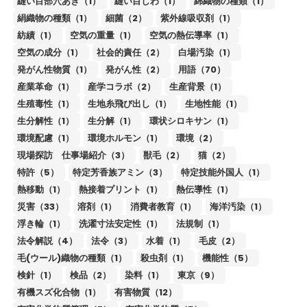
縫い目部穴あき（1）
縫い目しわ（1）
綿織物の種類（1）
絹織物の種類（1）
細菌（2）
紫外線吸収剤（1）
紡績（1）
空気の重量（1）
空気の熱伝導率（1）
空気の成分（1）
社会的責任（2）
白場汚染（1）
発がん性物質（1）
発がん性（2）
用語（70）
産業革命（1）
産学コラボ（2）
生産背景（1）
生殖毒性（1）
生地糸飛び出し（1）
生地性能（1）
生分解性（1）
生分解（1）
環状シロキサン（1）
環境配慮（1）
環境ホルモン（1）
環境（2）
現場探訪 仕事場紹介（3）
獣毛（2）
猫（2）
特許（5）
特定芳香族アミン（3）
特定技能外国人（1）
熱移動（1）
熱接着プリント（1）
熱伝導性（1）
災害（33）
溶剤（1）
消費者教育（1）
海洋汚染（1）
浮き輪（1）
洗濯寸法安定性（1）
法規制（1）
法令解説（4）
法令（3）
水着（1）
毛皮（2）
毛(ウール)織物の種類（1）
殺虫剤（1）
機能性（5）
検針（1）
検品（2）
染料（1）
東京（9）
有機スズ化合物（1）
有害物質（12）