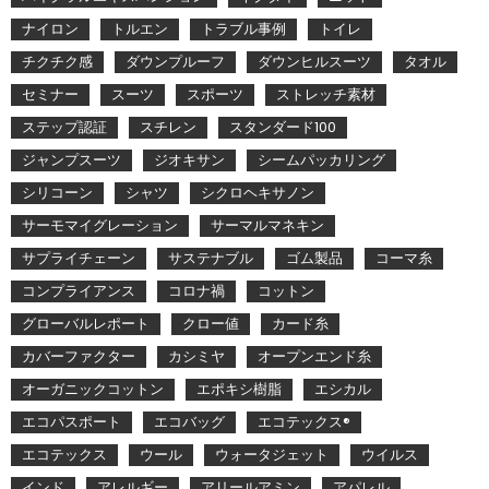
ナイロン
トルエン
トラブル事例
トイレ
チクチク感
ダウンプルーフ
ダウンヒルスーツ
タオル
セミナー
スーツ
スポーツ
ストレッチ素材
ステップ認証
スチレン
スタンダード100
ジャンプスーツ
ジオキサン
シームパッカリング
シリコーン
シャツ
シクロヘキサノン
サーモマイグレーション
サーマルマネキン
サプライチェーン
サステナブル
ゴム製品
コーマ糸
コンプライアンス
コロナ禍
コットン
グローバルレポート
クロー値
カード糸
カバーファクター
カシミヤ
オープンエンド糸
オーガニックコットン
エポキシ樹脂
エシカル
エコパスポート
エコバッグ
エコテックス®
エコテックス
ウール
ウォータジェット
ウイルス
インド
アレルギー
アリールアミン
アパレル