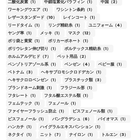
二酸化炭素（1）
中鎖塩素化パラフィン（1）
中国（2）
ワーキングウエア（1）
ワシントン条約（1）
レザースタンダード（10）
レインコート（1）
リードタイム（1）
リング精紡糸（1）
ユニフォーム（4）
ヤング率（1）
メッキ（1）
マスク（12）
ポリ袋と黄変（1）
ポリカーボネート（1）
ポリウレタン伸び切り（1）
ボルテックス精紡糸（1）
ホルムアルデヒド（7）
ペット用品（2）
ベンゾトリアゾール系（1）
ベンゼン（4）
ベビー服（1）
ベトナム（3）
ヘキサブロモシクロドデカン（1）
ヘキサクロロベンゼン（1）
プラスチック類（3）
ブランドネーム刺激（1）
フラジール形（1）
フタレート（1）
フタル酸エステル類（1）
フェムテック（1）
フェノール（1）
ファイヤーフラッシュ防止（1）
ビスフェノール類（1）
ビスフェノール（1）
バングラデシュ（6）
バイオマス（1）
ハンカチ（1）
ハイグラルエキスパンション（1）
ネクタイ（1）
ニット（7）
ナイロン（1）
トルエン（3）