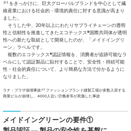
※1
をきっかけに、巨大グローバルブランドを中心として繊
維産業における社会的・環境的責任に対する意識が高まり
ました。
そうした中、20年以上にわたりサプライチェーンの透明
性と信頼性を推進してきたエコテックス®国際共同体が透明
性への新たな取組として開発したのが、「メイドイングリ
ーン」ラベルです。
複数のエコテックス®認証情報を、消費者が追跡可能なラ
ベルにして認証製品に貼付することで、安全性・持続可能
性・社会的責任について、より簡易な方法で分かるように
なりました。
ラナ・プラザ崩壊事故
※1
ファッションブランド縫製工場が多数入居する
商業ビルが崩壊し、4000人近い労働者等が死傷した事故
メイドイングリーンの要件①
製品認証 ― 製品の安全性を基盤に