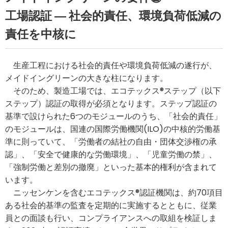
工場認証 ― 社会的責任、環境負荷低減の
責任を中核に
生産工程における社会的責任や環境負荷低減の遂行が、
メイドイングリーンの大きな柱になります。
そのため、製造工場では、エコテックス®ステップ（以下
ステップ）認証の取得が必須となります。ステップ認証の
基準で設けられた6つのモジュールのうち、「社会的責任」
のモジュールは、国連の国際労働機関(ILO)の中核的労働基
準に則っていて、「労働者の結社の自由・団体交渉権の承
認」、「安全で健康的な労働環境」、「児童労働の禁」、
「強制労働と差別の撤廃」といった基本的権利が含まれて
います。
ニッセンケンを含むエコテックス®認証機関は、約70項目
ある社会的基準の監査を定期的に実施するとともに、従業
員との面談も行い、コンプライアンスへの取組を検証しま