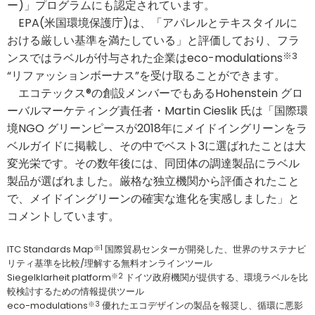
ー)」プログラムにも認定されています。
EPA(米国環境保護庁)は、「アパレルとテキスタイルに
おける厳しい基準を満たしている」と評価しており、フラ
ンスではラベルが付与された企業はeco-modulations
※3
“リファッションボーナス”を受け取ることができます。
エコテックス®の創設メンバーでもあるHohenstein グロ
ーバルマーケティング責任者・Martin Cieslik 氏は「国際環
境NGO グリーンピースが2018年にメイドイングリーンをラ
ベルガイドに掲載し、その中でベスト3に選ばれたことは大
変光栄です。その数年後には、同団体の調達製品にラベル
製品が選ばれました。厳格な独立機関から評価されたこと
で、メイドイングリーンの確実な進化を実感しました」と
コメントしています。
ITC Standards Map
※1
国際貿易センターが開発した、世界のサステナビ
リティ基準を比較/理解する無料オンラインツール
Siegelklarheit platform
※2
ドイツ政府機関が提供する、環境ラベルを比
較検討するための情報提供ツール
eco-modulations
※3
優れたエコデザインの製品を報奨し、循環に悪影