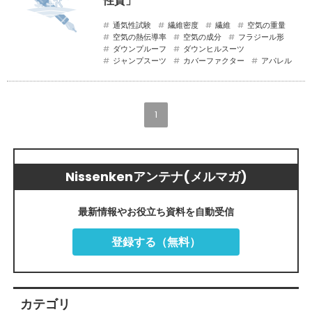
性質」
通気性試験
繊維密度
繊維
空気の重量
空気の熱伝導率
空気の成分
フラジール形
ダウンプルーフ
ダウンヒルスーツ
ジャンプスーツ
カバーファクター
アパレル
1
Nissenkenアンテナ(メルマガ)
最新情報やお役立ち資料を自動受信
登録する（無料）
カテゴリ