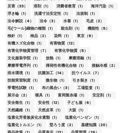
災害（33）
溶剤（1）
消費者教育（1）
海洋汚染（1）
浮き輪（1）
洗濯寸法安定性（1）
法規制（1）
法令解説（4）
法令（3）
水着（1）
毛皮（2）
毛(ウール)織物の種類（1）
殺虫剤（1）
機能性（5）
検針（1）
検品（2）
染料（1）
東京（9）
有機スズ化合物（1）
有害物質（12）
有害化学物質管理（7）
有害化学物質（5）
文化服装学院（1）
放熱（1）
摩擦溶融（1）
摩擦帯電序列（1）
揮発性有機化合物（1）
接触冷感（2）
排水環境（1）
抗菌加工（14）
抗ウイルス（7）
技能実習制度（1）
微生物（1）
引き裂き（1）
帯電性試験（1）
布の風合い（3）
工場監査（1）
展示会（2）
寝具（1）
富岡製糸場（1）
安定剤（1）
安全衛生（1）
安全性（12）
子ども服（6）
天然繊維（1）
天然皮革（1）
大阪（1）
塩素化芳香族炭化水素類（1）
塩素化ベンゼン（1）
塩素化トルエン（1）
堅ろう度（2）
基礎知識（20）
商品政策（1）
品質表示（13）
品質管理（26）