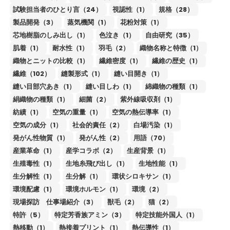
試験担当者のひとり言（24）
視認性（1）
規格（28）
製品開発（3）
蒸気機関（1）
花粉対策（1）
芯地樹脂のしみ出し（1）
色泣き（1）
自由研究（35）
肌着（1）
耐水性（1）
羽毛（2）
織物名称と特徴（1）
織物とニットの比較（1）
繊維密度（1）
繊維の歴史（1）
繊維（102）
縫製形式（1）
縫い目開き（1）
縫い目部穴あき（1）
縫い目しわ（1）
綿織物の種類（1）
絹織物の種類（1）
細菌（2）
紫外線吸収剤（1）
紡績（1）
空気の重量（1）
空気の熱伝導率（1）
空気の成分（1）
社会的責任（2）
白場汚染（1）
発がん性物質（1）
発がん性（2）
用語（70）
産業革命（1）
産学コラボ（2）
生産背景（1）
生殖毒性（1）
生地糸飛び出し（1）
生地性能（1）
生分解性（1）
生分解（1）
環状シロキサン（1）
環境配慮（1）
環境ホルモン（1）
環境（2）
現場探訪 仕事場紹介（3）
獣毛（2）
猫（2）
特許（5）
特定芳香族アミン（3）
特定技能外国人（1）
熱移動（1）
熱接着プリント（1）
熱伝導性（1）