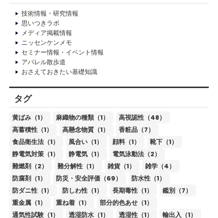
技術情報・研究情報
思いつきラボ
メディア掲載情報
ニッセンケンメモ
セミナー情報・イベント情報
アパレル散歩道
おさえておきたい基礎知識
タグ
黄ばみ（1）
麻織物の種類（1）
高視認性（48）
高蓄積性（1）
高懸念物質（1）
香粧品（7）
食品衛生法（1）
風合い（1）
顔料（1）
靴下（1）
静電気対策（1）
静電気（1）
電気泳動法（2）
難燃剤（2）
難分解性（1）
雑貨（1）
雑学（4）
防腐剤（1）
防災・安全評価（69）
防水性（1）
防ダニ性（1）
防しわ性（1）
長期毒性（1）
鑑別（7）
重金属（1）
重ね着（1）
部分的色あせ（1）
通気性試験（1）
透湿防水（1）
透湿性（1）
輸出入（1）