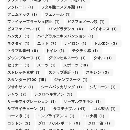
フタレート（1）
フタル酸エステル類（1）
フェムテック（1）
フェノール（1）
ファイヤーフラッシュ防止（1）
ビスフェノール類（1）
ビスフェノール（1）
バングラデシュ（6）
バイオマス（1）
ハンカチ（1）
ハイグラルエキスパンション（1）
ネクタイ（1）
ニット（7）
ナイロン（1）
トルエン（3）
トラブル事例（6）
トイレ（1）
チクチク感（1）
ダウンプルーフ（1）
ダウンヒルスーツ（1）
タオル（1）
セミナー（1）
スーツ（1）
スポーツ（10）
ストレッチ素材（1）
ステップ認証（1）
スチレン（3）
スタンダード100（15）
ジャンプスーツ（1）
ジオキサン（1）
シームパッカリング（1）
シリコーン（1）
シャツ（2）
シクロヘキサノン（3）
サーモマイグレーション（1）
サーマルマネキン（1）
サプライチェーン（3）
サステナブル（41）
ゴム製品（1）
コーマ糸（1）
コンプライアンス（1）
コロナ禍（1）
コットン（2）
グローバルレポート（9）
クロー値（1）