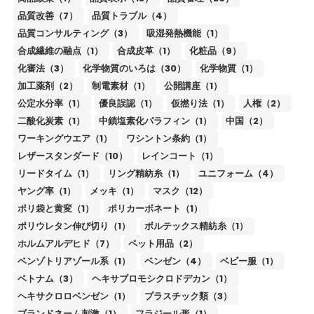
品質改善（7）
品質トラブル（4）
品質コンサルティング（3）
吸湿発熱機能（1）
合成繊維の融点（1）
合成皮革（1）
化粧品（9）
化審法（3）
化学物質のいろは（30）
化学物質（1）
加工薬剤（2）
制電素材（1）
公開講座（1）
公定水分率（1）
優良誤認（1）
仮撚り法（1）
人権（2）
二酸化炭素（1）
中鎖塩素化パラフィン（1）
中国（2）
ワーキングウエア（1）
ワシントン条約（1）
レザースタンダード（10）
レインコート（1）
リードタイム（1）
リング精紡糸（1）
ユニフォーム（4）
ヤング率（1）
メッキ（1）
マスク（12）
ポリ袋と黄変（1）
ポリカーボネート（1）
ポリウレタン伸び切り（1）
ボルテックス精紡糸（1）
ホルムアルデヒド（7）
ペット用品（2）
ベンゾトリアゾール系（1）
ベンゼン（4）
ベビー服（1）
ベトナム（3）
ヘキサブロモシクロドデカン（1）
ヘキサクロロベンゼン（1）
プラスチック類（3）
ブランドネーム刺激（1）
フラジール形（1）