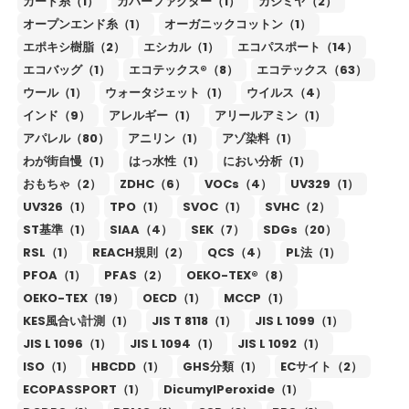
カード糸（1）
カバーファクター（1）
カシミヤ（2）
オープンエンド糸（1）
オーガニックコットン（1）
エポキシ樹脂（2）
エシカル（1）
エコパスポート（14）
エコバッグ（1）
エコテックス®（8）
エコテックス（63）
ウール（1）
ウォータジェット（1）
ウイルス（4）
インド（9）
アレルギー（1）
アリールアミン（1）
アパレル（80）
アニリン（1）
アゾ染料（1）
わが街自慢（1）
はっ水性（1）
におい分析（1）
おもちゃ（2）
ZDHC（6）
VOCs（4）
UV329（1）
UV326（1）
TPO（1）
SVOC（1）
SVHC（2）
ST基準（1）
SIAA（4）
SEK（7）
SDGs（20）
RSL（1）
REACH規則（2）
QCS（4）
PL法（1）
PFOA（1）
PFAS（2）
OEKO-TEX®（8）
OEKO-TEX（19）
OECD（1）
MCCP（1）
KES風合い計測（1）
JIS T 8118（1）
JIS L 1099（1）
JIS L 1096（1）
JIS L 1094（1）
JIS L 1092（1）
ISO（1）
HBCDD（1）
GHS分類（1）
ECサイト（2）
ECOPASSPORT（1）
DicumylPeroxide（1）