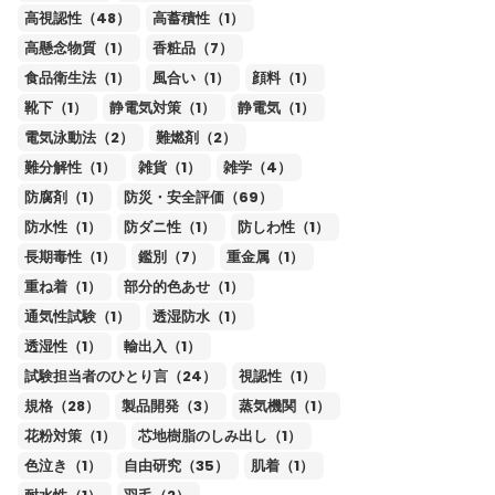
高視認性（48）
高蓄積性（1）
高懸念物質（1）
香粧品（7）
食品衛生法（1）
風合い（1）
顔料（1）
靴下（1）
静電気対策（1）
静電気（1）
電気泳動法（2）
難燃剤（2）
難分解性（1）
雑貨（1）
雑学（4）
防腐剤（1）
防災・安全評価（69）
防水性（1）
防ダニ性（1）
防しわ性（1）
長期毒性（1）
鑑別（7）
重金属（1）
重ね着（1）
部分的色あせ（1）
通気性試験（1）
透湿防水（1）
透湿性（1）
輸出入（1）
試験担当者のひとり言（24）
視認性（1）
規格（28）
製品開発（3）
蒸気機関（1）
花粉対策（1）
芯地樹脂のしみ出し（1）
色泣き（1）
自由研究（35）
肌着（1）