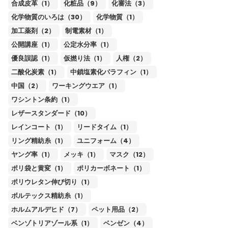
合成皮革（1）
化粧品（9）
化審法（3）
化学物質のいろは（30）
化学物質（1）
加工薬剤（2）
制電素材（1）
公開講座（1）
公定水分率（1）
優良誤認（1）
仮撚り法（1）
人権（2）
二酸化炭素（1）
中鎖塩素化パラフィン（1）
中国（2）
ワーキングウエア（1）
ワシントン条約（1）
レザースタンダード（10）
レインコート（1）
リードタイム（1）
リング精紡糸（1）
ユニフォーム（4）
ヤング率（1）
メッキ（1）
マスク（12）
ポリ袋と黄変（1）
ポリカーボネート（1）
ポリウレタン伸び切り（1）
ボルテックス精紡糸（1）
ホルムアルデヒド（7）
ペット用品（2）
ベンゾトリアゾール系（1）
ベンゼン（4）