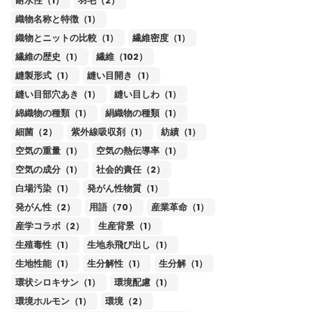
耐水性（1）
羽毛（2）
織物名称と特徴（1）
織物とニットの比較（1）
繊維密度（1）
繊維の歴史（1）
繊維（102）
縫製形式（1）
縫い目開き（1）
縫い目部穴あき（1）
縫い目しわ（1）
綿織物の種類（1）
絹織物の種類（1）
細菌（2）
紫外線吸収剤（1）
紡績（1）
空気の重量（1）
空気の熱伝導率（1）
空気の成分（1）
社会的責任（2）
白場汚染（1）
発がん性物質（1）
発がん性（2）
用語（70）
産業革命（1）
産学コラボ（2）
生産背景（1）
生殖毒性（1）
生地糸飛び出し（1）
生地性能（1）
生分解性（1）
生分解（1）
環状シロキサン（1）
環境配慮（1）
環境ホルモン（1）
環境（2）