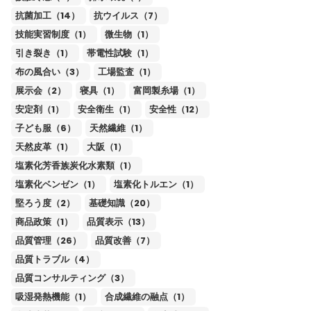
抗菌加工（14）
抗ウイルス（7）
技能実習制度（1）
微生物（1）
引き裂き（1）
帯電性試験（1）
布の風合い（3）
工場監査（1）
展示会（2）
寝具（1）
富岡製糸場（1）
安定剤（1）
安全衛生（1）
安全性（12）
子ども服（6）
天然繊維（1）
天然皮革（1）
大阪（1）
塩素化芳香族炭化水素類（1）
塩素化ベンゼン（1）
塩素化トルエン（1）
堅ろう度（2）
基礎知識（20）
商品政策（1）
品質表示（13）
品質管理（26）
品質改善（7）
品質トラブル（4）
品質コンサルティング（3）
吸湿発熱機能（1）
合成繊維の融点（1）