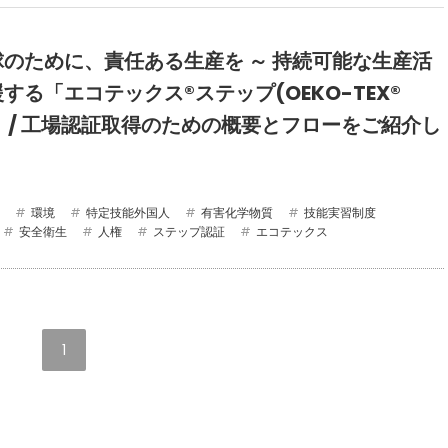
のために、責任ある生産を ～ 持続可能な生産活
する「エコテックス®ステップ(OEKO-TEX®
)」 / 工場認証取得のための概要とフローをご紹介し
環境
特定技能外国人
有害化学物質
技能実習制度
安全衛生
人権
ステップ認証
エコテックス
1