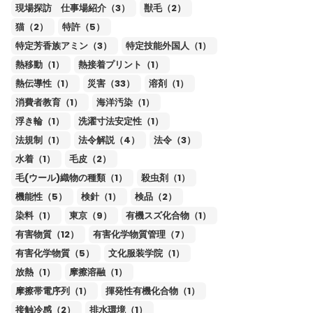
現場探訪 仕事場紹介（3）
獣毛（2）
猫（2）
特許（5）
特定芳香族アミン（3）
特定技能外国人（1）
熱移動（1）
熱接着プリント（1）
熱伝導性（1）
災害（33）
溶剤（1）
消費者教育（1）
海洋汚染（1）
浮き輪（1）
洗濯寸法安定性（1）
法規制（1）
法令解説（4）
法令（3）
水着（1）
毛皮（2）
毛(ウール)織物の種類（1）
殺虫剤（1）
機能性（5）
検針（1）
検品（2）
染料（1）
東京（9）
有機スズ化合物（1）
有害物質（12）
有害化学物質管理（7）
有害化学物質（5）
文化服装学院（1）
放熱（1）
摩擦溶融（1）
摩擦帯電序列（1）
揮発性有機化合物（1）
接触冷感（2）
排水環境（1）