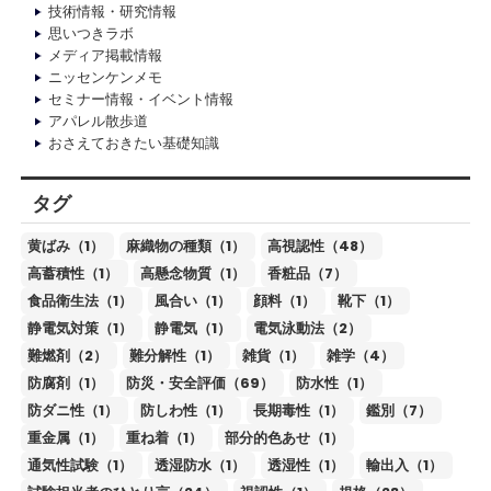
技術情報・研究情報
思いつきラボ
メディア掲載情報
ニッセンケンメモ
セミナー情報・イベント情報
アパレル散歩道
おさえておきたい基礎知識
タグ
黄ばみ（1）
麻織物の種類（1）
高視認性（48）
高蓄積性（1）
高懸念物質（1）
香粧品（7）
食品衛生法（1）
風合い（1）
顔料（1）
靴下（1）
静電気対策（1）
静電気（1）
電気泳動法（2）
難燃剤（2）
難分解性（1）
雑貨（1）
雑学（4）
防腐剤（1）
防災・安全評価（69）
防水性（1）
防ダニ性（1）
防しわ性（1）
長期毒性（1）
鑑別（7）
重金属（1）
重ね着（1）
部分的色あせ（1）
通気性試験（1）
透湿防水（1）
透湿性（1）
輸出入（1）