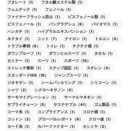
フタレート（1）
フタル酸エステル類（1）
フェムテック（1）
フェノール（1）
ファイヤーフラッシュ防止（1）
ビスフェノール類（1）
ビスフェノール（1）
バングラデシュ（6）
バイオマス（1）
ハンカチ（1）
ハイグラルエキスパンション（1）
ネクタイ（1）
ニット（7）
ナイロン（1）
トルエン（3）
トラブル事例（6）
トイレ（1）
チクチク感（1）
ダウンプルーフ（1）
ダウンヒルスーツ（1）
タオル（1）
セミナー（1）
スーツ（1）
スポーツ（10）
ストレッチ素材（1）
ステップ認証（1）
スチレン（3）
スタンダード100（15）
ジャンプスーツ（1）
ジオキサン（1）
シームパッカリング（1）
シリコーン（1）
シャツ（2）
シクロヘキサノン（3）
サーモマイグレーション（1）
サーマルマネキン（1）
サプライチェーン（3）
サステナブル（41）
ゴム製品（1）
コーマ糸（1）
コンプライアンス（1）
コロナ禍（1）
コットン（2）
グローバルレポート（9）
クロー値（1）
カード糸（1）
カバーファクター（1）
カシミヤ（2）