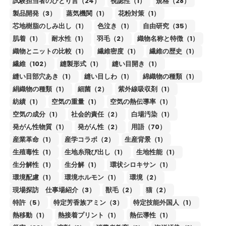
試験担当者のひとり言（24）
視認性（1）
規格（28）
製品開発（3）
蒸気機関（1）
花粉対策（1）
芯地樹脂のしみ出し（1）
色泣き（1）
自由研究（35）
肌着（1）
耐水性（1）
羽毛（2）
織物名称と特徴（1）
織物とニットの比較（1）
繊維密度（1）
繊維の歴史（1）
繊維（102）
縫製形式（1）
縫い目開き（1）
縫い目部穴あき（1）
縫い目しわ（1）
綿織物の種類（1）
絹織物の種類（1）
細菌（2）
紫外線吸収剤（1）
紡績（1）
空気の重量（1）
空気の熱伝導率（1）
空気の成分（1）
社会的責任（2）
白場汚染（1）
発がん性物質（1）
発がん性（2）
用語（70）
産業革命（1）
産学コラボ（2）
生産背景（1）
生殖毒性（1）
生地糸飛び出し（1）
生地性能（1）
生分解性（1）
生分解（1）
環状シロキサン（1）
環境配慮（1）
環境ホルモン（1）
環境（2）
現場探訪 仕事場紹介（3）
獣毛（2）
猫（2）
特許（5）
特定芳香族アミン（3）
特定技能外国人（1）
熱移動（1）
熱接着プリント（1）
熱伝導性（1）