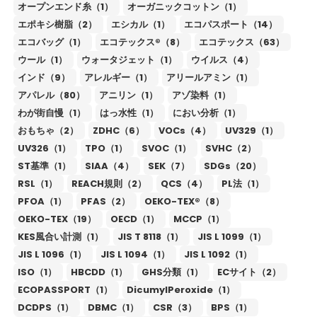
オープンエンド糸（1）
オーガニックコットン（1）
エポキシ樹脂（2）
エシカル（1）
エコパスポート（14）
エコバッグ（1）
エコテックス®（8）
エコテックス（63）
ウール（1）
ウォータジェット（1）
ウイルス（4）
インド（9）
アレルギー（1）
アリールアミン（1）
アパレル（80）
アニリン（1）
アゾ染料（1）
わが街自慢（1）
はっ水性（1）
におい分析（1）
おもちゃ（2）
ZDHC（6）
VOCs（4）
UV329（1）
UV326（1）
TPO（1）
SVOC（1）
SVHC（2）
ST基準（1）
SIAA（4）
SEK（7）
SDGs（20）
RSL（1）
REACH規則（2）
QCS（4）
PL法（1）
PFOA（1）
PFAS（2）
OEKO-TEX®（8）
OEKO-TEX（19）
OECD（1）
MCCP（1）
KES風合い計測（1）
JIS T 8118（1）
JIS L 1099（1）
JIS L 1096（1）
JIS L 1094（1）
JIS L 1092（1）
ISO（1）
HBCDD（1）
GHS分類（1）
ECサイト（2）
ECOPASSPORT（1）
DicumylPeroxide（1）
DCDPS（1）
DBMC（1）
CSR（3）
BPS（1）