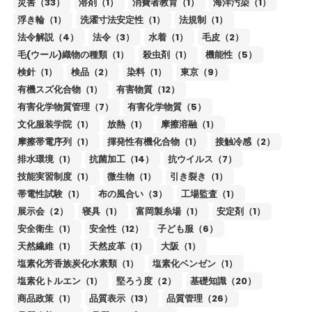
災害（33）
溶剤（1）
消費者教育（1）
海洋汚染（1）
浮き輪（1）
洗濯寸法安定性（1）
法規制（1）
法令解説（4）
法令（3）
水着（1）
毛皮（2）
毛(ウール)織物の種類（1）
殺虫剤（1）
機能性（5）
検針（1）
検品（2）
染料（1）
東京（9）
有機スズ化合物（1）
有害物質（12）
有害化学物質管理（7）
有害化学物質（5）
文化服装学院（1）
放熱（1）
摩擦溶融（1）
摩擦帯電序列（1）
揮発性有機化合物（1）
接触冷感（2）
排水環境（1）
抗菌加工（14）
抗ウイルス（7）
技能実習制度（1）
微生物（1）
引き裂き（1）
帯電性試験（1）
布の風合い（3）
工場監査（1）
展示会（2）
寝具（1）
富岡製糸場（1）
安定剤（1）
安全衛生（1）
安全性（12）
子ども服（6）
天然繊維（1）
天然皮革（1）
大阪（1）
塩素化芳香族炭化水素類（1）
塩素化ベンゼン（1）
塩素化トルエン（1）
堅ろう度（2）
基礎知識（20）
商品政策（1）
品質表示（13）
品質管理（26）