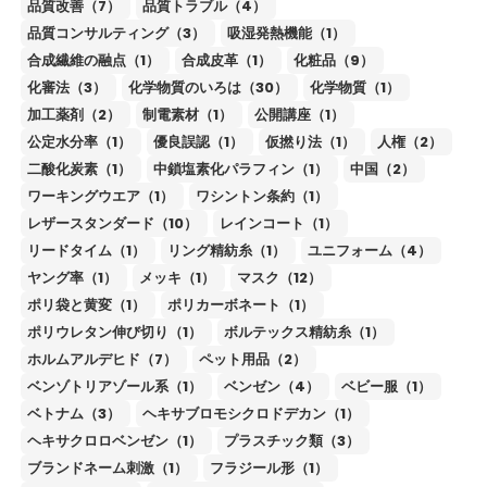
品質改善（7）
品質トラブル（4）
品質コンサルティング（3）
吸湿発熱機能（1）
合成繊維の融点（1）
合成皮革（1）
化粧品（9）
化審法（3）
化学物質のいろは（30）
化学物質（1）
加工薬剤（2）
制電素材（1）
公開講座（1）
公定水分率（1）
優良誤認（1）
仮撚り法（1）
人権（2）
二酸化炭素（1）
中鎖塩素化パラフィン（1）
中国（2）
ワーキングウエア（1）
ワシントン条約（1）
レザースタンダード（10）
レインコート（1）
リードタイム（1）
リング精紡糸（1）
ユニフォーム（4）
ヤング率（1）
メッキ（1）
マスク（12）
ポリ袋と黄変（1）
ポリカーボネート（1）
ポリウレタン伸び切り（1）
ボルテックス精紡糸（1）
ホルムアルデヒド（7）
ペット用品（2）
ベンゾトリアゾール系（1）
ベンゼン（4）
ベビー服（1）
ベトナム（3）
ヘキサブロモシクロドデカン（1）
ヘキサクロロベンゼン（1）
プラスチック類（3）
ブランドネーム刺激（1）
フラジール形（1）