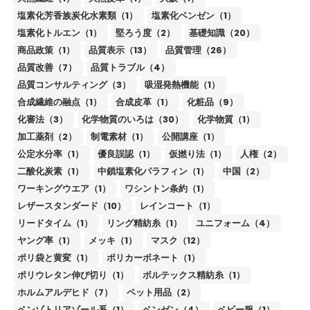
塩素化芳香族炭化水素類（1）
塩素化ベンゼン（1）
塩素化トルエン（1）
堅ろう度（2）
基礎知識（20）
商品政策（1）
品質表示（13）
品質管理（26）
品質改善（7）
品質トラブル（4）
品質コンサルティング（3）
吸湿発熱機能（1）
合成繊維の融点（1）
合成皮革（1）
化粧品（9）
化審法（3）
化学物質のいろは（30）
化学物質（1）
加工薬剤（2）
制電素材（1）
公開講座（1）
公定水分率（1）
優良誤認（1）
仮撚り法（1）
人権（2）
二酸化炭素（1）
中鎖塩素化パラフィン（1）
中国（2）
ワーキングウエア（1）
ワシントン条約（1）
レザースタンダード（10）
レインコート（1）
リードタイム（1）
リング精紡糸（1）
ユニフォーム（4）
ヤング率（1）
メッキ（1）
マスク（12）
ポリ袋と黄変（1）
ポリカーボネート（1）
ポリウレタン伸び切り（1）
ボルテックス精紡糸（1）
ホルムアルデヒド（7）
ペット用品（2）
ベンゾトリアゾール系（1）
ベンゼン（4）
ベビー服（1）