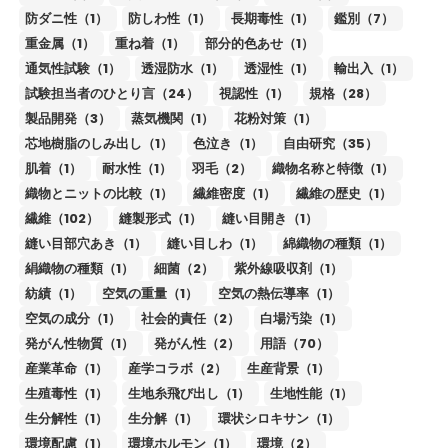
防ダニ性（1）
防しわ性（1）
長期毒性（1）
鑑別（7）
重金属（1）
重ね着（1）
部分的色あせ（1）
通気性試験（1）
透湿防水（1）
透湿性（1）
輸出入（1）
試験担当者のひとり言（24）
視認性（1）
規格（28）
製品開発（3）
蒸気機関（1）
花粉対策（1）
芯地樹脂のしみ出し（1）
色泣き（1）
自由研究（35）
肌着（1）
耐水性（1）
羽毛（2）
織物名称と特徴（1）
織物とニットの比較（1）
繊維密度（1）
繊維の歴史（1）
繊維（102）
縫製形式（1）
縫い目開き（1）
縫い目部穴あき（1）
縫い目しわ（1）
綿織物の種類（1）
絹織物の種類（1）
細菌（2）
紫外線吸収剤（1）
紡績（1）
空気の重量（1）
空気の熱伝導率（1）
空気の成分（1）
社会的責任（2）
白場汚染（1）
発がん性物質（1）
発がん性（2）
用語（70）
産業革命（1）
産学コラボ（2）
生産背景（1）
生殖毒性（1）
生地糸飛び出し（1）
生地性能（1）
生分解性（1）
生分解（1）
環状シロキサン（1）
環境配慮（1）
環境ホルモン（1）
環境（2）