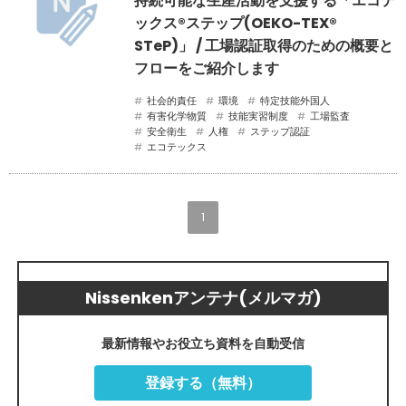
持続可能な生産活動を支援する「エコテ
ックス®ステップ(OEKO-TEX®
STeP)」 / 工場認証取得のための概要と
フローをご紹介します
社会的責任
環境
特定技能外国人
有害化学物質
技能実習制度
工場監査
安全衛生
人権
ステップ認証
エコテックス
1
Nissenkenアンテナ(メルマガ)
最新情報やお役立ち資料を自動受信
登録する（無料）