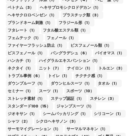
ベトナム（3）
ヘキサブロモシクロドデカン（1）
ヘキサクロロベンゼン（1）
プラスチック類（3）
ブランドネーム刺激（1）
フラジール形（1）
フタレート（1）
フタル酸エステル類（1）
フェムテック（1）
フェノール（1）
ファイヤーフラッシュ防止（1）
ビスフェノール類（1）
ビスフェノール（1）
バングラデシュ（6）
バイオマス（1）
ハンカチ（1）
ハイグラルエキスパンション（1）
ネクタイ（1）
ニット（7）
ナイロン（1）
トルエン（3）
トラブル事例（6）
トイレ（1）
チクチク感（1）
ダウンプルーフ（1）
ダウンヒルスーツ（1）
タオル（1）
セミナー（1）
スーツ（1）
スポーツ（10）
ストレッチ素材（1）
ステップ認証（1）
スチレン（3）
スタンダード100（15）
ジャンプスーツ（1）
ジオキサン（1）
シームパッカリング（1）
シリコーン（1）
シャツ（2）
シクロヘキサノン（3）
サーモマイグレーション（1）
サーマルマネキン（1）