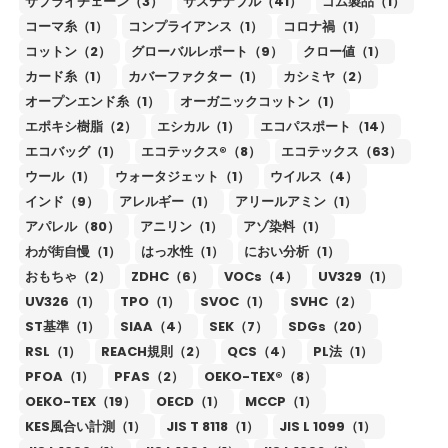
サプライチェーン（3）
サステナブル（41）
ゴム製品（1）
コーマ糸（1）
コンプライアンス（1）
コロナ禍（1）
コットン（2）
グローバルレポート（9）
クロー値（1）
カード糸（1）
カバーファクター（1）
カシミヤ（2）
オープンエンド糸（1）
オーガニックコットン（1）
エポキシ樹脂（2）
エシカル（1）
エコパスポート（14）
エコバッグ（1）
エコテックス®（8）
エコテックス（63）
ウール（1）
ウォータジェット（1）
ウイルス（4）
インド（9）
アレルギー（1）
アリールアミン（1）
アパレル（80）
アニリン（1）
アゾ染料（1）
わが街自慢（1）
はっ水性（1）
におい分析（1）
おもちゃ（2）
ZDHC（6）
VOCs（4）
UV329（1）
UV326（1）
TPO（1）
SVOC（1）
SVHC（2）
ST基準（1）
SIAA（4）
SEK（7）
SDGs（20）
RSL（1）
REACH規則（2）
QCS（4）
PL法（1）
PFOA（1）
PFAS（2）
OEKO-TEX®（8）
OEKO-TEX（19）
OECD（1）
MCCP（1）
KES風合い計測（1）
JIS T 8118（1）
JIS L 1099（1）