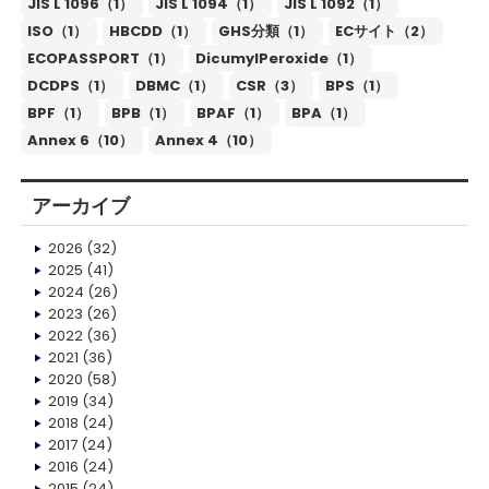
JIS L 1096（1）
JIS L 1094（1）
JIS L 1092（1）
ISO（1）
HBCDD（1）
GHS分類（1）
ECサイト（2）
ECOPASSPORT（1）
DicumylPeroxide（1）
DCDPS（1）
DBMC（1）
CSR（3）
BPS（1）
BPF（1）
BPB（1）
BPAF（1）
BPA（1）
Annex 6（10）
Annex 4（10）
アーカイブ
2026
(32)
2025
(41)
2024
(26)
2023
(26)
2022
(36)
2021
(36)
2020
(58)
2019
(34)
2018
(24)
2017
(24)
2016
(24)
2015
(24)