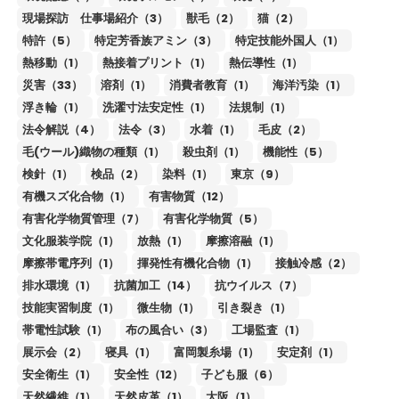
現場探訪 仕事場紹介（3）
獣毛（2）
猫（2）
特許（5）
特定芳香族アミン（3）
特定技能外国人（1）
熱移動（1）
熱接着プリント（1）
熱伝導性（1）
災害（33）
溶剤（1）
消費者教育（1）
海洋汚染（1）
浮き輪（1）
洗濯寸法安定性（1）
法規制（1）
法令解説（4）
法令（3）
水着（1）
毛皮（2）
毛(ウール)織物の種類（1）
殺虫剤（1）
機能性（5）
検針（1）
検品（2）
染料（1）
東京（9）
有機スズ化合物（1）
有害物質（12）
有害化学物質管理（7）
有害化学物質（5）
文化服装学院（1）
放熱（1）
摩擦溶融（1）
摩擦帯電序列（1）
揮発性有機化合物（1）
接触冷感（2）
排水環境（1）
抗菌加工（14）
抗ウイルス（7）
技能実習制度（1）
微生物（1）
引き裂き（1）
帯電性試験（1）
布の風合い（3）
工場監査（1）
展示会（2）
寝具（1）
富岡製糸場（1）
安定剤（1）
安全衛生（1）
安全性（12）
子ども服（6）
天然繊維（1）
天然皮革（1）
大阪（1）