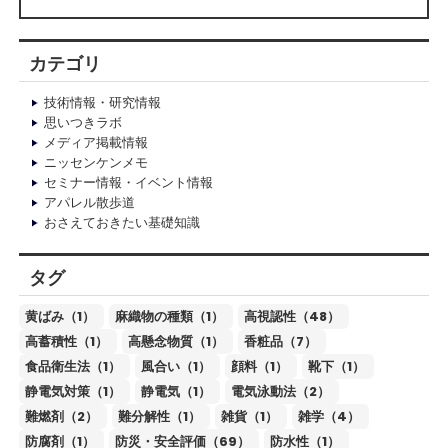
カテゴリ
技術情報・研究情報
思いつきラボ
メディア掲載情報
ニッセンケンメモ
セミナー情報・イベント情報
アパレル散歩道
おさえておきたい基礎知識
タグ
黄ばみ（1）
麻織物の種類（1）
高視認性（48）
高蓄積性（1）
高懸念物質（1）
香粧品（7）
食品衛生法（1）
風合い（1）
顔料（1）
靴下（1）
静電気対策（1）
静電気（1）
電気泳動法（2）
難燃剤（2）
難分解性（1）
雑貨（1）
雑学（4）
防腐剤（1）
防災・安全評価（69）
防水性（1）