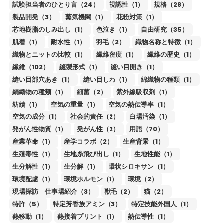
試験担当者のひとり言（24）
視認性（1）
規格（28）
製品開発（3）
蒸気機関（1）
花粉対策（1）
芯地樹脂のしみ出し（1）
色泣き（1）
自由研究（35）
肌着（1）
耐水性（1）
羽毛（2）
織物名称と特徴（1）
織物とニットの比較（1）
繊維密度（1）
繊維の歴史（1）
繊維（102）
縫製形式（1）
縫い目開き（1）
縫い目部穴あき（1）
縫い目しわ（1）
綿織物の種類（1）
絹織物の種類（1）
細菌（2）
紫外線吸収剤（1）
紡績（1）
空気の重量（1）
空気の熱伝導率（1）
空気の成分（1）
社会的責任（2）
白場汚染（1）
発がん性物質（1）
発がん性（2）
用語（70）
産業革命（1）
産学コラボ（2）
生産背景（1）
生殖毒性（1）
生地糸飛び出し（1）
生地性能（1）
生分解性（1）
生分解（1）
環状シロキサン（1）
環境配慮（1）
環境ホルモン（1）
環境（2）
現場探訪 仕事場紹介（3）
獣毛（2）
猫（2）
特許（5）
特定芳香族アミン（3）
特定技能外国人（1）
熱移動（1）
熱接着プリント（1）
熱伝導性（1）