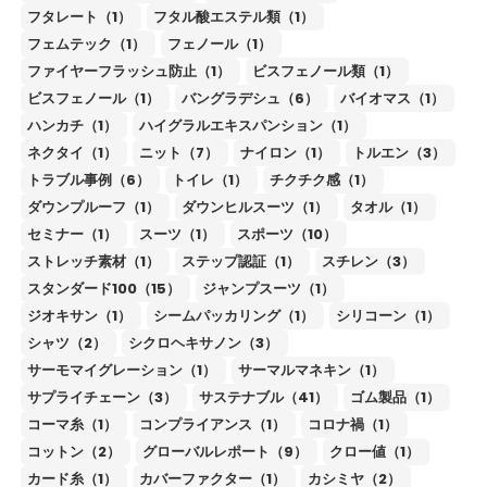
フタレート（1）
フタル酸エステル類（1）
フェムテック（1）
フェノール（1）
ファイヤーフラッシュ防止（1）
ビスフェノール類（1）
ビスフェノール（1）
バングラデシュ（6）
バイオマス（1）
ハンカチ（1）
ハイグラルエキスパンション（1）
ネクタイ（1）
ニット（7）
ナイロン（1）
トルエン（3）
トラブル事例（6）
トイレ（1）
チクチク感（1）
ダウンプルーフ（1）
ダウンヒルスーツ（1）
タオル（1）
セミナー（1）
スーツ（1）
スポーツ（10）
ストレッチ素材（1）
ステップ認証（1）
スチレン（3）
スタンダード100（15）
ジャンプスーツ（1）
ジオキサン（1）
シームパッカリング（1）
シリコーン（1）
シャツ（2）
シクロヘキサノン（3）
サーモマイグレーション（1）
サーマルマネキン（1）
サプライチェーン（3）
サステナブル（41）
ゴム製品（1）
コーマ糸（1）
コンプライアンス（1）
コロナ禍（1）
コットン（2）
グローバルレポート（9）
クロー値（1）
カード糸（1）
カバーファクター（1）
カシミヤ（2）