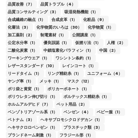
品質改善（7）
品質トラブル（4）
品質コンサルティング（3）
吸湿発熱機能（1）
合成繊維の融点（1）
合成皮革（1）
化粧品（9）
化審法（3）
化学物質のいろは（30）
化学物質（1）
加工薬剤（2）
制電素材（1）
公開講座（1）
公定水分率（1）
優良誤認（1）
仮撚り法（1）
人権（2）
二酸化炭素（1）
中鎖塩素化パラフィン（1）
中国（2）
ワーキングウエア（1）
ワシントン条約（1）
レザースタンダード（10）
レインコート（1）
リードタイム（1）
リング精紡糸（1）
ユニフォーム（4）
ヤング率（1）
メッキ（1）
マスク（12）
ポリ袋と黄変（1）
ポリカーボネート（1）
ポリウレタン伸び切り（1）
ボルテックス精紡糸（1）
ホルムアルデヒド（7）
ペット用品（2）
ベンゾトリアゾール系（1）
ベンゼン（4）
ベビー服（1）
ベトナム（3）
ヘキサブロモシクロドデカン（1）
ヘキサクロロベンゼン（1）
プラスチック類（3）
ブランドネーム刺激（1）
フラジール形（1）