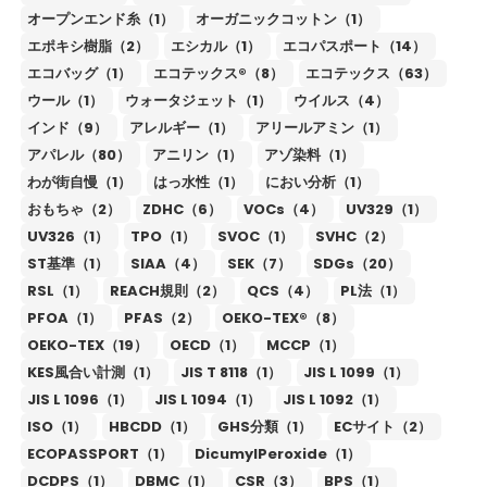
オープンエンド糸（1）
オーガニックコットン（1）
エポキシ樹脂（2）
エシカル（1）
エコパスポート（14）
エコバッグ（1）
エコテックス®（8）
エコテックス（63）
ウール（1）
ウォータジェット（1）
ウイルス（4）
インド（9）
アレルギー（1）
アリールアミン（1）
アパレル（80）
アニリン（1）
アゾ染料（1）
わが街自慢（1）
はっ水性（1）
におい分析（1）
おもちゃ（2）
ZDHC（6）
VOCs（4）
UV329（1）
UV326（1）
TPO（1）
SVOC（1）
SVHC（2）
ST基準（1）
SIAA（4）
SEK（7）
SDGs（20）
RSL（1）
REACH規則（2）
QCS（4）
PL法（1）
PFOA（1）
PFAS（2）
OEKO-TEX®（8）
OEKO-TEX（19）
OECD（1）
MCCP（1）
KES風合い計測（1）
JIS T 8118（1）
JIS L 1099（1）
JIS L 1096（1）
JIS L 1094（1）
JIS L 1092（1）
ISO（1）
HBCDD（1）
GHS分類（1）
ECサイト（2）
ECOPASSPORT（1）
DicumylPeroxide（1）
DCDPS（1）
DBMC（1）
CSR（3）
BPS（1）