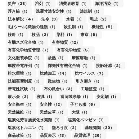
災害（33）
溶剤（1）
消費者教育（1）
海洋汚染（1）
浮き輪（1）
洗濯寸法安定性（1）
法規制（1）
法令解説（4）
法令（3）
水着（1）
毛皮（2）
毛(ウール)織物の種類（1）
殺虫剤（1）
機能性（5）
検針（1）
検品（2）
染料（1）
東京（9）
有機スズ化合物（1）
有害物質（12）
有害化学物質管理（7）
有害化学物質（5）
文化服装学院（1）
放熱（1）
摩擦溶融（1）
摩擦帯電序列（1）
揮発性有機化合物（1）
接触冷感（2）
排水環境（1）
抗菌加工（14）
抗ウイルス（7）
技能実習制度（1）
微生物（1）
引き裂き（1）
帯電性試験（1）
布の風合い（3）
工場監査（1）
展示会（2）
寝具（1）
富岡製糸場（1）
安定剤（1）
安全衛生（1）
安全性（12）
子ども服（6）
天然繊維（1）
天然皮革（1）
大阪（1）
塩素化芳香族炭化水素類（1）
塩素化ベンゼン（1）
塩素化トルエン（1）
堅ろう度（2）
基礎知識（20）
商品政策（1）
品質表示（13）
品質管理（26）