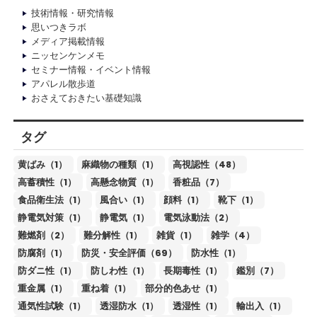
技術情報・研究情報
思いつきラボ
メディア掲載情報
ニッセンケンメモ
セミナー情報・イベント情報
アパレル散歩道
おさえておきたい基礎知識
タグ
黄ばみ（1）
麻織物の種類（1）
高視認性（48）
高蓄積性（1）
高懸念物質（1）
香粧品（7）
食品衛生法（1）
風合い（1）
顔料（1）
靴下（1）
静電気対策（1）
静電気（1）
電気泳動法（2）
難燃剤（2）
難分解性（1）
雑貨（1）
雑学（4）
防腐剤（1）
防災・安全評価（69）
防水性（1）
防ダニ性（1）
防しわ性（1）
長期毒性（1）
鑑別（7）
重金属（1）
重ね着（1）
部分的色あせ（1）
通気性試験（1）
透湿防水（1）
透湿性（1）
輸出入（1）