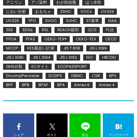
アニリン
アゾ染料
わが街自慢
はっ水性
におい分析
おもちゃ
ZDHC
VOCs
UV329
UV326
TPO
SVOC
SVHC
ST基準
SIAA
SEK
SDGs
RSL
REACH規則
QCS
PL法
PFOA
PFAS
OEKO-TEX®
OEKO-TEX
OECD
MCCP
KES風合い計測
JIS T 8118
JIS L 1099
JIS L 1096
JIS L 1094
JIS L 1092
ISO
HBCDD
GHS分類
ECサイト
ECOPASSPORT
DicumylPeroxide
DCDPS
DBMC
CSR
BPS
BPF
BPB
BPAF
BPA
Annex 6
Annex 4
シェア
ポスト
送る
ブックマーク