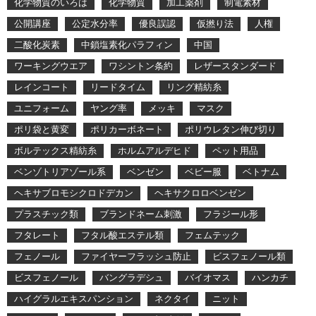
化学物質のいろは
化学物質
加工薬剤
制電素材
公開講座
公定水分率
優良誤認
仮撚り法
人権
二酸化炭素
中鎖塩素化パラフィン
中国
ワーキングウエア
ワシントン条約
レザースタンダード
レインコート
リードタイム
リング精紡糸
ユニフォーム
ヤング率
メッキ
マスク
ポリ袋と黄変
ポリカーボネート
ポリウレタン伸び切り
ボルテックス精紡糸
ホルムアルデヒド
ペット用品
ベンゾトリアゾール系
ベンゼン
ベビー服
ベトナム
ヘキサブロモシクロドデカン
ヘキサクロロベンゼン
プラスチック類
ブランドネーム刺激
フラジール形
フタレート
フタル酸エステル類
フェムテック
フェノール
ファイヤーフラッシュ防止
ビスフェノール類
ビスフェノール
バングラデシュ
バイオマス
ハンカチ
ハイグラルエキスパンション
ネクタイ
ニット