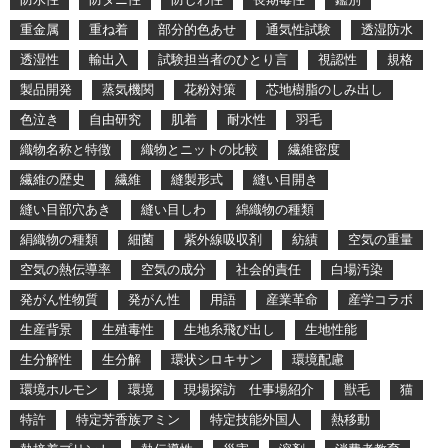
重金属
重ね着
部分的色あせ
通気性試験
透湿防水
透湿性
輸出入
試験担当者のひとり言
視認性
規格
製品開発
蒸気機関
花粉対策
芯地樹脂のしみ出し
色泣き
自由研究
肌着
耐水性
羽毛
織物名称と特徴
織物とニットの比較
繊維密度
繊維の歴史
繊維
縫製形式
縫い目開き
縫い目部穴あき
縫い目しわ
綿織物の種類
絹織物の種類
細菌
紫外線吸収剤
紡績
空気の重量
空気の熱伝導率
空気の成分
社会的責任
白場汚染
発がん性物質
発がん性
用語
産業革命
産学コラボ
生産背景
生殖毒性
生地糸飛び出し
生地性能
生分解性
生分解
環状シロキサン
環境配慮
環境ホルモン
環境
現場探訪 仕事場紹介
獣毛
猫
特許
特定芳香族アミン
特定技能外国人
熱移動