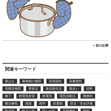
< 前の記事
関連キーワード
黄ばみ
麻織物の種類
高視認性
高蓄積性
高懸念物質
香粧品
食品衛生法
風合い
顔料
靴下
静電気対策
静電気
電気泳動法
難燃剤
難分解性
雑貨
雑学
防腐剤
防災・安全評価
防水性
防ダニ性
防しわ性
長期毒性
鑑別