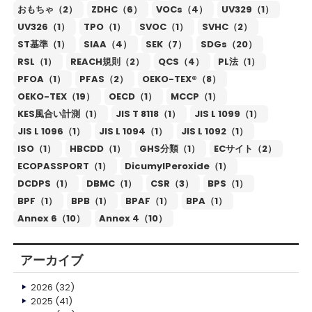
おもちゃ（2）
ZDHC（6）
VOCs（4）
UV329（1）
UV326（1）
TPO（1）
SVOC（1）
SVHC（2）
ST基準（1）
SIAA（4）
SEK（7）
SDGs（20）
RSL（1）
REACH規則（2）
QCS（4）
PL法（1）
PFOA（1）
PFAS（2）
OEKO-TEX®（8）
OEKO-TEX（19）
OECD（1）
MCCP（1）
KES風合い計測（1）
JIS T 8118（1）
JIS L 1099（1）
JIS L 1096（1）
JIS L 1094（1）
JIS L 1092（1）
ISO（1）
HBCDD（1）
GHS分類（1）
ECサイト（2）
ECOPASSPORT（1）
DicumylPeroxide（1）
DCDPS（1）
DBMC（1）
CSR（3）
BPS（1）
BPF（1）
BPB（1）
BPAF（1）
BPA（1）
Annex 6（10）
Annex 4（10）
アーカイブ
2026
(32)
2025
(41)