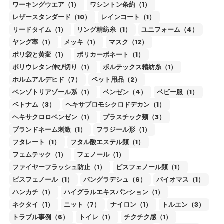
ワーキングウエア（1）
ワシントン条約（1）
レザースタンダード（10）
レインコート（1）
リードタイム（1）
リング精紡糸（1）
ユニフォーム（4）
ヤング率（1）
メッキ（1）
マスク（12）
ポリ袋と黄変（1）
ポリカーボネート（1）
ポリウレタン伸び切り（1）
ボルテックス精紡糸（1）
ホルムアルデヒド（7）
ペット用品（2）
ベンゾトリアゾール系（1）
ベンゼン（4）
ベビー服（1）
ベトナム（3）
ヘキサブロモシクロドデカン（1）
ヘキサクロロベンゼン（1）
プラスチック類（3）
ブランドネーム刺激（1）
フラジール形（1）
フタレート（1）
フタル酸エステル類（1）
フェムテック（1）
フェノール（1）
ファイヤーフラッシュ防止（1）
ビスフェノール類（1）
ビスフェノール（1）
バングラデシュ（6）
バイオマス（1）
ハンカチ（1）
ハイグラルエキスパンション（1）
ネクタイ（1）
ニット（7）
ナイロン（1）
トルエン（3）
トラブル事例（6）
トイレ（1）
チクチク感（1）