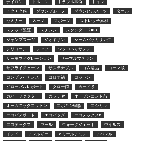
ナイロン
トルエン
トラブル事例
トイレ
チクチク感
ダウンプルーフ
ダウンヒルスーツ
タオル
セミナー
スーツ
スポーツ
ストレッチ素材
ステップ認証
スチレン
スタンダード100
ジャンプスーツ
ジオキサン
シームパッカリング
シリコーン
シャツ
シクロヘキサノン
サーモマイグレーション
サーマルマネキン
サプライチェーン
サステナブル
ゴム製品
コーマ糸
コンプライアンス
コロナ禍
コットン
グローバルレポート
クロー値
カード糸
カバーファクター
カシミヤ
オープンエンド糸
オーガニックコットン
エポキシ樹脂
エシカル
エコパスポート
エコバッグ
エコテックス®
エコテックス
ウール
ウォータジェット
ウイルス
インド
アレルギー
アリールアミン
アパレル