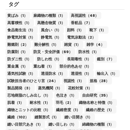
タグ
黄ばみ（1）
麻織物の種類（1）
高視認性（48）
高蓄積性（1）
高懸念物質（1）
香粧品（7）
食品衛生法（1）
風合い（1）
顔料（1）
靴下（1）
静電気対策（1）
静電気（1）
電気泳動法（2）
難燃剤（2）
難分解性（1）
雑貨（1）
雑学（4）
防腐剤（1）
防災・安全評価（69）
防水性（1）
防ダニ性（1）
防しわ性（1）
長期毒性（1）
鑑別（7）
重金属（1）
重ね着（1）
部分的色あせ（1）
通気性試験（1）
透湿防水（1）
透湿性（1）
輸出入（1）
試験担当者のひとり言（24）
視認性（1）
規格（28）
製品開発（3）
蒸気機関（1）
花粉対策（1）
芯地樹脂のしみ出し（1）
色泣き（1）
自由研究（35）
肌着（1）
耐水性（1）
羽毛（2）
織物名称と特徴（1）
織物とニットの比較（1）
繊維密度（1）
繊維の歴史（1）
繊維（102）
縫製形式（1）
縫い目開き（1）
縫い目部穴あき（1）
縫い目しわ（1）
綿織物の種類（1）