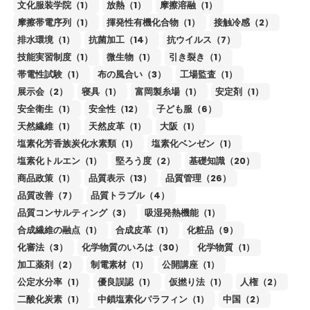
文化服装学院（1）
放熱（1）
摩擦溶融（1）
摩擦帯電序列（1）
揮発性有機化合物（1）
接触冷感（2）
排水環境（1）
抗菌加工（14）
抗ウイルス（7）
技能実習制度（1）
微生物（1）
引き裂き（1）
帯電性試験（1）
布の風合い（3）
工場監査（1）
展示会（2）
寝具（1）
富岡製糸場（1）
安定剤（1）
安全衛生（1）
安全性（12）
子ども服（6）
天然繊維（1）
天然皮革（1）
大阪（1）
塩素化芳香族炭化水素類（1）
塩素化ベンゼン（1）
塩素化トルエン（1）
堅ろう度（2）
基礎知識（20）
商品政策（1）
品質表示（13）
品質管理（26）
品質改善（7）
品質トラブル（4）
品質コンサルティング（3）
吸湿発熱機能（1）
合成繊維の融点（1）
合成皮革（1）
化粧品（9）
化審法（3）
化学物質のいろは（30）
化学物質（1）
加工薬剤（2）
制電素材（1）
公開講座（1）
公定水分率（1）
優良誤認（1）
仮撚り法（1）
人権（2）
二酸化炭素（1）
中鎖塩素化パラフィン（1）
中国（2）