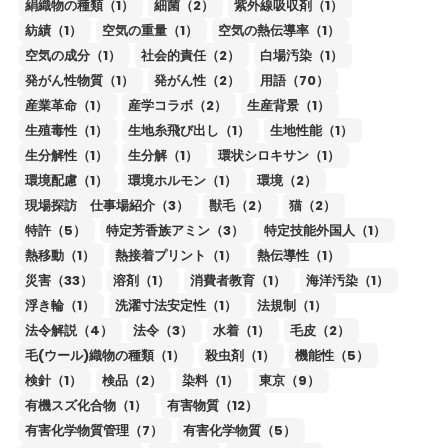
絹織物の種類（1）
細菌（2）
紫外線吸収剤（1）
紡績（1）
空気の重量（1）
空気の熱伝導率（1）
空気の成分（1）
社会的責任（2）
白場汚染（1）
発がん性物質（1）
発がん性（2）
用語（70）
産業革命（1）
産学コラボ（2）
生産背景（1）
生殖毒性（1）
生地糸飛び出し（1）
生地性能（1）
生分解性（1）
生分解（1）
環状シロキサン（1）
環境配慮（1）
環境ホルモン（1）
環境（2）
現場探訪 仕事場紹介（3）
獣毛（2）
猫（2）
特許（5）
特定芳香族アミン（3）
特定技能外国人（1）
熱移動（1）
熱接着プリント（1）
熱伝導性（1）
災害（33）
溶剤（1）
消費者教育（1）
海洋汚染（1）
浮き輪（1）
洗濯寸法安定性（1）
法規制（1）
法令解説（4）
法令（3）
水着（1）
毛皮（2）
毛(ウール)織物の種類（1）
殺虫剤（1）
機能性（5）
検針（1）
検品（2）
染料（1）
東京（9）
有機スズ化合物（1）
有害物質（12）
有害化学物質管理（7）
有害化学物質（5）