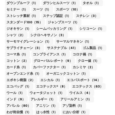
ダウンプルーフ（1）
ダウンヒルスーツ（1）
タオル（1）
セミナー（1）
スーツ（1）
スポーツ（10）
ストレッチ素材（1）
ステップ認証（1）
スチレン（3）
スタンダード100（15）
ジャンプスーツ（1）
ジオキサン（1）
シームパッカリング（1）
シリコーン（1）
シャツ（2）
シクロヘキサノン（3）
サーモマイグレーション（1）
サーマルマネキン（1）
サプライチェーン（3）
サステナブル（41）
ゴム製品（1）
コーマ糸（1）
コンプライアンス（1）
コロナ禍（1）
コットン（2）
グローバルレポート（9）
クロー値（1）
カード糸（1）
カバーファクター（1）
カシミヤ（2）
オープンエンド糸（1）
オーガニックコットン（1）
エポキシ樹脂（2）
エシカル（1）
エコパスポート（14）
エコバッグ（1）
エコテックス®（8）
エコテックス（63）
ウール（1）
ウォータジェット（1）
ウイルス（4）
インド（9）
アレルギー（1）
アリールアミン（1）
アパレル（80）
アニリン（1）
アゾ染料（1）
わが街自慢（1）
はっ水性（1）
におい分析（1）