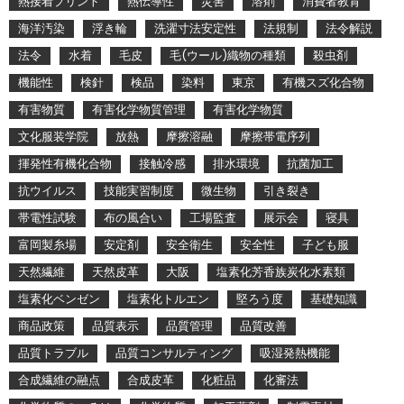
熱接着プリント
熱伝導性
災害
溶剤
消費者教育
海洋汚染
浮き輪
洗濯寸法安定性
法規制
法令解説
法令
水着
毛皮
毛(ウール)織物の種類
殺虫剤
機能性
検針
検品
染料
東京
有機スズ化合物
有害物質
有害化学物質管理
有害化学物質
文化服装学院
放熱
摩擦溶融
摩擦帯電序列
揮発性有機化合物
接触冷感
排水環境
抗菌加工
抗ウイルス
技能実習制度
微生物
引き裂き
帯電性試験
布の風合い
工場監査
展示会
寝具
富岡製糸場
安定剤
安全衛生
安全性
子ども服
天然繊維
天然皮革
大阪
塩素化芳香族炭化水素類
塩素化ベンゼン
塩素化トルエン
堅ろう度
基礎知識
商品政策
品質表示
品質管理
品質改善
品質トラブル
品質コンサルティング
吸湿発熱機能
合成繊維の融点
合成皮革
化粧品
化審法