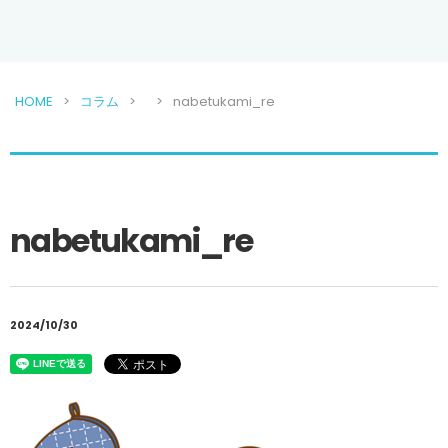
HOME
コラム
nabetukami_re
nabetukami_re
2024/10/30