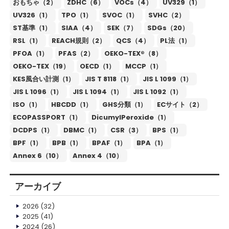
おもちゃ（2）
ZDHC（6）
VOCs（4）
UV329（1）
UV326（1）
TPO（1）
SVOC（1）
SVHC（2）
ST基準（1）
SIAA（4）
SEK（7）
SDGs（20）
RSL（1）
REACH規則（2）
QCS（4）
PL法（1）
PFOA（1）
PFAS（2）
OEKO-TEX®（8）
OEKO-TEX（19）
OECD（1）
MCCP（1）
KES風合い計測（1）
JIS T 8118（1）
JIS L 1099（1）
JIS L 1096（1）
JIS L 1094（1）
JIS L 1092（1）
ISO（1）
HBCDD（1）
GHS分類（1）
ECサイト（2）
ECOPASSPORT（1）
DicumylPeroxide（1）
DCDPS（1）
DBMC（1）
CSR（3）
BPS（1）
BPF（1）
BPB（1）
BPAF（1）
BPA（1）
Annex 6（10）
Annex 4（10）
アーカイブ
2026
(32)
2025
(41)
2024
(26)