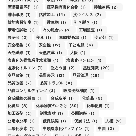
摩擦帯電序列（1）
揮発性有機化合物（1）
接触冷感（2）
排水環境（1）
抗菌加工（14）
抗ウイルス（7）
技能実習制度（1）
微生物（1）
引き裂き（1）
帯電性試験（1）
布の風合い（3）
工場監査（1）
展示会（2）
寝具（1）
富岡製糸場（1）
安定剤（1）
安全衛生（1）
安全性（12）
子ども服（6）
天然繊維（1）
天然皮革（1）
大阪（1）
塩素化芳香族炭化水素類（1）
塩素化ベンゼン（1）
塩素化トルエン（1）
堅ろう度（2）
基礎知識（20）
商品政策（1）
品質表示（13）
品質管理（26）
品質改善（7）
品質トラブル（4）
品質コンサルティング（3）
吸湿発熱機能（1）
合成繊維の融点（1）
合成皮革（1）
化粧品（9）
化審法（3）
化学物質のいろは（30）
化学物質（1）
加工薬剤（2）
制電素材（1）
公開講座（1）
公定水分率（1）
優良誤認（1）
仮撚り法（1）
人権（2）
二酸化炭素（1）
中鎖塩素化パラフィン（1）
中国（2）