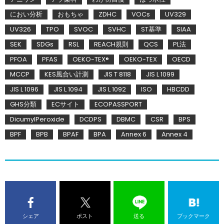
におい分析
おもちゃ
ZDHC
VOCs
UV329
UV326
TPO
SVOC
SVHC
ST基準
SIAA
SEK
SDGs
RSL
REACH規則
QCS
PL法
PFOA
PFAS
OEKO-TEX®
OEKO-TEX
OECD
MCCP
KES風合い計測
JIS T 8118
JIS L 1099
JIS L 1096
JIS L 1094
JIS L 1092
ISO
HBCDD
GHS分類
ECサイト
ECOPASSPORT
DicumylPeroxide
DCDPS
DBMC
CSR
BPS
BPF
BPB
BPAF
BPA
Annex 6
Annex 4
シェア
ポスト
送る
ブックマーク