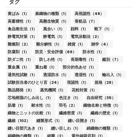
タグ
黄ばみ（1）
麻織物の種類（1）
高視認性（48）
高蓄積性（1）
高懸念物質（1）
香粧品（7）
食品衛生法（1）
風合い（1）
顔料（1）
靴下（1）
静電気対策（1）
静電気（1）
電気泳動法（2）
難燃剤（2）
難分解性（1）
雑貨（1）
雑学（4）
防腐剤（1）
防災・安全評価（69）
防水性（1）
防ダニ性（1）
防しわ性（1）
長期毒性（1）
鑑別（7）
重金属（1）
重ね着（1）
部分的色あせ（1）
通気性試験（1）
透湿防水（1）
透湿性（1）
輸出入（1）
試験担当者のひとり言（24）
視認性（1）
規格（28）
製品開発（3）
蒸気機関（1）
花粉対策（1）
芯地樹脂のしみ出し（1）
色泣き（1）
自由研究（35）
肌着（1）
耐水性（1）
羽毛（2）
織物名称と特徴（1）
織物とニットの比較（1）
繊維密度（1）
繊維の歴史（1）
繊維（102）
縫製形式（1）
縫い目開き（1）
縫い目部穴あき（1）
縫い目しわ（1）
綿織物の種類（1）
絹織物の種類（1）
細菌（2）
紫外線吸収剤（1）