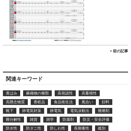
< 前の記事
関連キーワード
黄ばみ
麻織物の種類
高視認性
高蓄積性
高懸念物質
香粧品
食品衛生法
風合い
顔料
靴下
静電気対策
静電気
電気泳動法
難燃剤
難分解性
雑貨
雑学
防腐剤
防災・安全評価
防水性
防ダニ性
防しわ性
長期毒性
鑑別