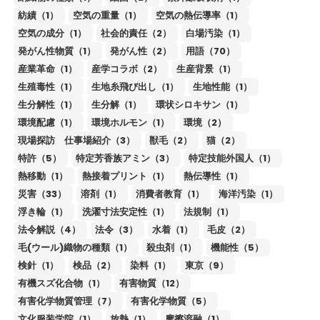
紡績（1）
空気の重量（1）
空気の熱伝導率（1）
空気の成分（1）
社会的責任（2）
白場汚染（1）
発がん性物質（1）
発がん性（2）
用語（70）
産業革命（1）
産学コラボ（2）
生産背景（1）
生殖毒性（1）
生地糸飛び出し（1）
生地性能（1）
生分解性（1）
生分解（1）
環状シロキサン（1）
環境配慮（1）
環境ホルモン（1）
環境（2）
現場探訪 仕事場紹介（3）
獣毛（2）
猫（2）
特許（5）
特定芳香族アミン（3）
特定技能外国人（1）
熱移動（1）
熱接着プリント（1）
熱伝導性（1）
災害（33）
溶剤（1）
消費者教育（1）
海洋汚染（1）
浮き輪（1）
洗濯寸法安定性（1）
法規制（1）
法令解説（4）
法令（3）
水着（1）
毛皮（2）
毛(ウール)織物の種類（1）
殺虫剤（1）
機能性（5）
検針（1）
検品（2）
染料（1）
東京（9）
有機スズ化合物（1）
有害物質（12）
有害化学物質管理（7）
有害化学物質（5）
文化服装学院（1）
放熱（1）
摩擦溶融（1）