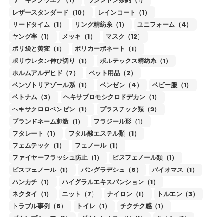
ワーキングウエア（1）
ワシントン条約（1）
レザースタンダード（10）
レインコート（1）
リードタイム（1）
リング精紡糸（1）
ユニフォーム（4）
ヤング率（1）
メッキ（1）
マスク（12）
ポリ袋と黄変（1）
ポリカーボネート（1）
ポリウレタン伸び切り（1）
ボルテックス精紡糸（1）
ホルムアルデヒド（7）
ペット用品（2）
ベンゾトリアゾール系（1）
ベンゼン（4）
ベビー服（1）
ベトナム（3）
ヘキサブロモシクロドデカン（1）
ヘキサクロロベンゼン（1）
プラスチック類（3）
ブランドネーム刺激（1）
フラジール形（1）
フタレート（1）
フタル酸エステル類（1）
フェムテック（1）
フェノール（1）
ファイヤーフラッシュ防止（1）
ビスフェノール類（1）
ビスフェノール（1）
バングラデシュ（6）
バイオマス（1）
ハンカチ（1）
ハイグラルエキスパンション（1）
ネクタイ（1）
ニット（7）
ナイロン（1）
トルエン（3）
トラブル事例（6）
トイレ（1）
チクチク感（1）