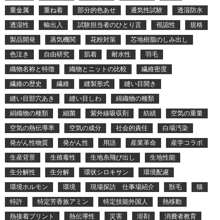
重金属
重ね着
部分的色あせ
通気性試験
透湿防水
透湿性
輸出入
試験担当者のひとり言
視認性
規格
製品開発
蒸気機関
花粉対策
芯地樹脂のしみ出し
色泣き
自由研究
肌着
耐水性
羽毛
織物名称と特徴
織物とニットの比較
繊維密度
繊維の歴史
繊維
縫製形式
縫い目開き
縫い目部穴あき
縫い目しわ
綿織物の種類
絹織物の種類
細菌
紫外線吸収剤
紡績
空気の重量
空気の熱伝導率
空気の成分
社会的責任
白場汚染
発がん性物質
発がん性
用語
産業革命
産学コラボ
生産背景
生殖毒性
生地糸飛び出し
生地性能
生分解性
生分解
環状シロキサン
環境配慮
環境ホルモン
環境
現場探訪 仕事場紹介
獣毛
猫
特許
特定芳香族アミン
特定技能外国人
熱移動
熱接着プリント
熱伝導性
災害
溶剤
消費者教育