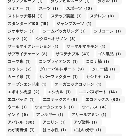
ダウンプルーフ（1）
ダウンヒルスーツ（1）
タオル（1）
セミナー（1）
スーツ（1）
スポーツ（10）
ストレッチ素材（1）
ステップ認証（1）
スチレン（3）
スタンダード100（15）
ジャンプスーツ（1）
ジオキサン（1）
シームパッカリング（1）
シリコーン（1）
シャツ（2）
シクロヘキサノン（3）
サーモマイグレーション（1）
サーマルマネキン（1）
サプライチェーン（3）
サステナブル（41）
ゴム製品（1）
コーマ糸（1）
コンプライアンス（1）
コロナ禍（1）
コットン（2）
グローバルレポート（9）
クロー値（1）
カード糸（1）
カバーファクター（1）
カシミヤ（2）
オープンエンド糸（1）
オーガニックコットン（1）
エポキシ樹脂（2）
エシカル（1）
エコパスポート（14）
エコバッグ（1）
エコテックス®（8）
エコテックス（63）
ウール（1）
ウォータジェット（1）
ウイルス（4）
インド（9）
アレルギー（1）
アリールアミン（1）
アパレル（80）
アニリン（1）
アゾ染料（1）
わが街自慢（1）
はっ水性（1）
におい分析（1）