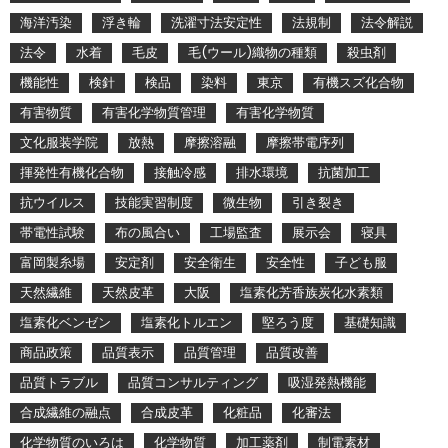
海洋汚染
浮き輪
洗濯寸法安定性
法規制
法令解説
法令
水着
毛皮
毛(ウール)織物の種類
殺虫剤
機能性
検針
検品
染料
東京
有機スズ化合物
有害物質
有害化学物質管理
有害化学物質
文化服装学院
放熱
摩擦溶融
摩擦帯電序列
揮発性有機化合物
接触冷感
排水環境
抗菌加工
抗ウイルス
技能実習制度
微生物
引き裂き
帯電性試験
布の風合い
工場監査
展示会
寝具
富岡製糸場
安定剤
安全衛生
安全性
子ども服
天然繊維
天然皮革
大阪
塩素化芳香族炭化水素類
塩素化ベンゼン
塩素化トルエン
堅ろう度
基礎知識
商品政策
品質表示
品質管理
品質改善
品質トラブル
品質コンサルティング
吸湿発熱機能
合成繊維の融点
合成皮革
化粧品
化審法
化学物質のいろは
化学物質
加工薬剤
制電素材