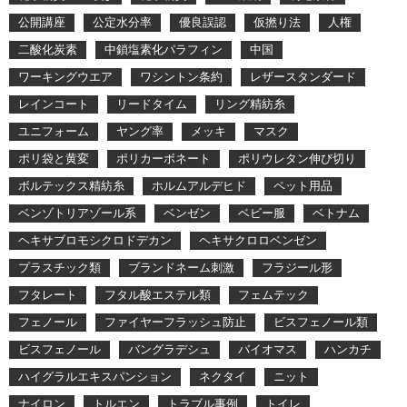
公開講座
公定水分率
優良誤認
仮撚り法
人権
二酸化炭素
中鎖塩素化パラフィン
中国
ワーキングウエア
ワシントン条約
レザースタンダード
レインコート
リードタイム
リング精紡糸
ユニフォーム
ヤング率
メッキ
マスク
ポリ袋と黄変
ポリカーボネート
ポリウレタン伸び切り
ボルテックス精紡糸
ホルムアルデヒド
ペット用品
ベンゾトリアゾール系
ベンゼン
ベビー服
ベトナム
ヘキサブロモシクロドデカン
ヘキサクロロベンゼン
プラスチック類
ブランドネーム刺激
フラジール形
フタレート
フタル酸エステル類
フェムテック
フェノール
ファイヤーフラッシュ防止
ビスフェノール類
ビスフェノール
バングラデシュ
バイオマス
ハンカチ
ハイグラルエキスパンション
ネクタイ
ニット
ナイロン
トルエン
トラブル事例
トイレ