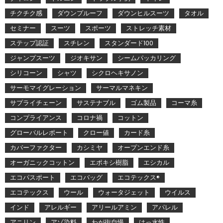
チクチク感
ダウンプルーフ
ダウンヒルスーツ
タオル
セミナー
スーツ
スポーツ
ストレッチ素材
ステップ認証
スチレン
スタンダード100
ジャンプスーツ
ジオキサン
シームパッカリング
シリコーン
シャツ
シクロヘキサノン
サーモマイグレーション
サーマルマネキン
サプライチェーン
サステナブル
ゴム製品
コーマ糸
コンプライアンス
コロナ禍
コットン
グローバルレポート
クロー値
カード糸
カバーファクター
カシミヤ
オープンエンド糸
オーガニックコットン
エポキシ樹脂
エシカル
エコパスポート
エコバッグ
エコテックス®
エコテックス
ウール
ウォータジェット
ウイルス
インド
アレルギー
アリールアミン
アパレル
アニリン
アゾ染料
わが街自慢
はっ水性