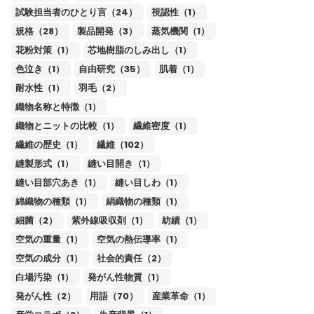
試験担当者のひとり言（24）
視認性（1）
規格（28）
製品開発（3）
蒸気機関（1）
花粉対策（1）
芯地樹脂のしみ出し（1）
色泣き（1）
自由研究（35）
肌着（1）
耐水性（1）
羽毛（2）
織物名称と特徴（1）
織物とニットの比較（1）
繊維密度（1）
繊維の歴史（1）
繊維（102）
縫製形式（1）
縫い目開き（1）
縫い目部穴あき（1）
縫い目しわ（1）
綿織物の種類（1）
絹織物の種類（1）
細菌（2）
紫外線吸収剤（1）
紡績（1）
空気の重量（1）
空気の熱伝導率（1）
空気の成分（1）
社会的責任（2）
白場汚染（1）
発がん性物質（1）
発がん性（2）
用語（70）
産業革命（1）