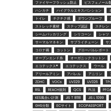
ファイヤーフラッシュ防止
ビスフェノール
ハンカチ
ハイグラルエキスパンション
トイレ
チクチク感
ダウンプルーフ
ストレッチ素材
ステップ認証
スチレン
シームパッカリング
シリコーン
シャツ
サーマルマネキン
サプライチェーン
サ
コロナ禍
コットン
グローバルレポート
オープンエンド糸
オーガニックコットン
エコテックス®
エコテックス
ウール
アリールアミン
アパレル
アニリン
ZDHC
VOCs
UV329
UV326
TP
RSL
REACH規則
QCS
PL法
PFO
KES風合い計測
JIS T 8118
JIS L 1099
GHS分類
ECサイト
ECOPASSPORT