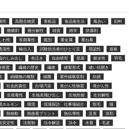
積性
高懸念物質
香粧品
食品衛生法
風合い
顔料
難燃剤
難分解性
雑貨
雑学
防腐剤
しわ性
長期毒性
鑑別
重金属
重ね着
透湿性
輸出入
試験担当者のひとり言
視認性
規格
脂のしみ出し
色泣き
自由研究
肌着
耐水性
羽毛
維密度
繊維の歴史
繊維
縫製形式
縫い目開き
類
絹織物の種類
細菌
紫外線吸収剤
紡績
社会的責任
白場汚染
発がん性物質
発がん性
生殖毒性
生地糸飛び出し
生地性能
生分解性
境ホルモン
環境
現場探訪 仕事場紹介
獣毛
猫
熱移動
熱接着プリント
熱伝導性
災害
溶剤
法安定性
法規制
法令解説
法令
水着
毛皮