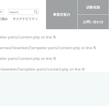
試験依頼
N
事業所案内
の強み
サステナビリティ
お問い合わせ
late-parts/content.php
on line
15
themes/nissenken/template-parts/content.php
on line
15
late-parts/content.php
on line
16
/nissenken/template-parts/content.php
on line
16