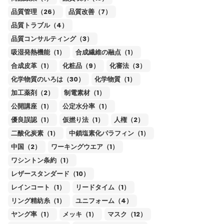
品質管理（26）
品質改善（7）
品質トラブル（4）
品質コンサルティング（3）
吸湿発熱機能（1）
合成繊維の融点（1）
合成皮革（1）
化粧品（9）
化審法（3）
化学物質のいろは（30）
化学物質（1）
加工薬剤（2）
制電素材（1）
公開講座（1）
公定水分率（1）
優良誤認（1）
仮撚り法（1）
人権（2）
二酸化炭素（1）
中鎖塩素化パラフィン（1）
中国（2）
ワーキングウエア（1）
ワシントン条約（1）
レザースタンダード（10）
レインコート（1）
リードタイム（1）
リング精紡糸（1）
ユニフォーム（4）
ヤング率（1）
メッキ（1）
マスク（12）