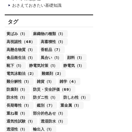
おさえておきたい基礎知識
タグ
黄ばみ（1）
麻織物の種類（1）
高視認性（48）
高蓄積性（1）
高懸念物質（1）
香粧品（7）
食品衛生法（1）
風合い（1）
顔料（1）
靴下（1）
静電気対策（1）
静電気（1）
電気泳動法（2）
難燃剤（2）
難分解性（1）
雑貨（1）
雑学（4）
防腐剤（1）
防災・安全評価（69）
防水性（1）
防ダニ性（1）
防しわ性（1）
長期毒性（1）
鑑別（7）
重金属（1）
重ね着（1）
部分的色あせ（1）
通気性試験（1）
透湿防水（1）
透湿性（1）
輸出入（1）