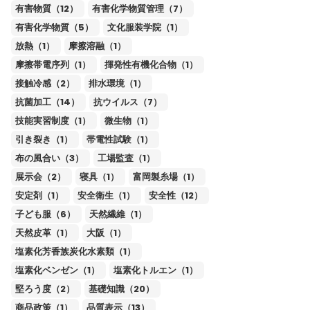
有害物質（12）
有害化学物質管理（7）
有害化学物質（5）
文化服装学院（1）
放熱（1）
摩擦溶融（1）
摩擦帯電序列（1）
揮発性有機化合物（1）
接触冷感（2）
排水環境（1）
抗菌加工（14）
抗ウイルス（7）
技能実習制度（1）
微生物（1）
引き裂き（1）
帯電性試験（1）
布の風合い（3）
工場監査（1）
展示会（2）
寝具（1）
富岡製糸場（1）
安定剤（1）
安全衛生（1）
安全性（12）
子ども服（6）
天然繊維（1）
天然皮革（1）
大阪（1）
塩素化芳香族炭化水素類（1）
塩素化ベンゼン（1）
塩素化トルエン（1）
堅ろう度（2）
基礎知識（20）
商品政策（1）
品質表示（13）