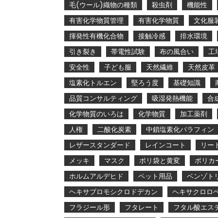
毛(ウール)織物の種類
殺虫剤
機能性
有害化学物質管理
有害化学物質
文化服
揮発性有機化合物
接触冷感
排水環境
引き裂き
帯電性試験
布の風合い
工
安全性
子ども服
天然繊維
天然皮革
塩素化トルエン
堅ろう度
基礎知識
品質コンサルティング
吸湿発熱機能
合
化学物質のいろは
化学物質
加工薬剤
人権
二酸化炭素
中鎖塩素化パラフィン
レザースタンダード
レインコート
リー
メッキ
マスク
ポリ袋と黄変
ポリカ
ホルムアルデヒド
ペット用品
ベンゾト
ヘキサブロモシクロドデカン
ヘキサクロロ
フラジール形
フタレート
フタル酸エス