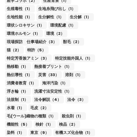
産学コラボ（2）
生産背景（1）
生殖毒性（1）
生地糸飛び出し（1）
生地性能（1）
生分解性（1）
生分解（1）
環状シロキサン（1）
環境配慮（1）
環境ホルモン（1）
環境（2）
現場探訪 仕事場紹介（3）
獣毛（2）
猫（2）
特許（5）
特定芳香族アミン（3）
特定技能外国人（1）
熱移動（1）
熱接着プリント（1）
熱伝導性（1）
災害（33）
溶剤（1）
消費者教育（1）
海洋汚染（1）
浮き輪（1）
洗濯寸法安定性（1）
法規制（1）
法令解説（4）
法令（3）
水着（1）
毛皮（2）
毛(ウール)織物の種類（1）
殺虫剤（1）
機能性（5）
検針（1）
検品（2）
染料（1）
東京（9）
有機スズ化合物（1）