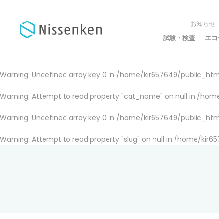
お知らせ
試験・検査
エコ
Warning
: Undefined array key 0 in
/home/kir657649/public_html
Warning
: Attempt to read property "cat_name" on null in
/home
Warning
: Undefined array key 0 in
/home/kir657649/public_html
Warning
: Attempt to read property "slug" on null in
/home/kir65