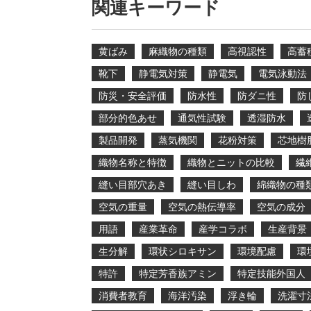
関連キーワード
黄ばみ
麻織物の種類
高視認性
高蓄
靴下
静電気対策
静電気
電気泳動法
防災・安全評価
防水性
防ダニ性
防
部分的色あせ
通気性試験
透湿防水
製品開発
蒸気機関
花粉対策
芯地樹
織物名称と特徴
織物とニットの比較
繊
縫い目部穴あき
縫い目しわ
綿織物の種
空気の重量
空気の熱伝導率
空気の成分
用語
産業革命
産学コラボ
生産背景
生分解
環状シロキサン
環境配慮
環
特許
特定芳香族アミン
特定技能外国人
消費者教育
海洋汚染
浮き輪
洗濯寸