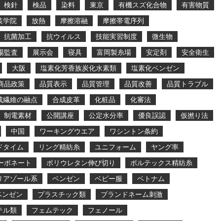
検針
検品
染料
東京
有機スズ化合物
有害物質
装学院
放熱
摩擦溶融
摩擦帯電序列
抗菌加工
抗ウイルス
技能実習制度
微生物
場監査
展示会
寝具
富岡製糸場
安定剤
安全衛生
大阪
塩素化芳香族炭化水素類
塩素化ベンゼン
商品政策
品質表示
品質管理
品質改善
品質トラブル
成繊維の融点
合成皮革
化粧品
化審法
制電素材
公開講座
公定水分率
優良誤認
仮撚り法
中国
ワーキングウエア
ワシントン条約
ドタイム
リング精紡糸
ユニフォーム
ヤング率
ーボネート
ポリウレタン伸び切り
ボルテックス精紡糸
リアゾール系
ベンゼン
ベビー服
ベトナム
ベンゼン
プラスチック類
ブランドネーム刺激
テル類
フェムテック
フェノール