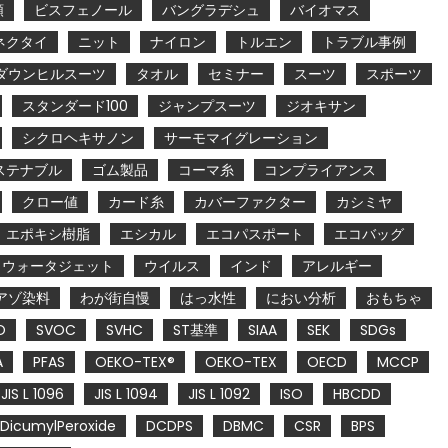
類
ビスフェノール
バングラデシュ
バイオマス
ネクタイ
ニット
ナイロン
トルエン
トラブル事例
ダウンヒルスーツ
タオル
セミナー
スーツ
スポーツ
スタンダード100
ジャンプスーツ
ジオキサン
シクロヘキサノン
サーモマイグレーション
ステナブル
ゴム製品
コーマ糸
コンプライアンス
クロー値
カード糸
カバーファクター
カシミヤ
エポキシ樹脂
エシカル
エコパスポート
エコバッグ
ウォータジェット
ウイルス
インド
アレルギー
アゾ染料
わが街自慢
はっ水性
におい分析
おもちゃ
O
SVOC
SVHC
ST基準
SIAA
SEK
SDGs
A
PFAS
OEKO-TEX®
OEKO-TEX
OECD
MCCP
JIS L 1096
JIS L 1094
JIS L 1092
ISO
HBCDD
DicumylPeroxide
DCDPS
DBMC
CSR
BPS