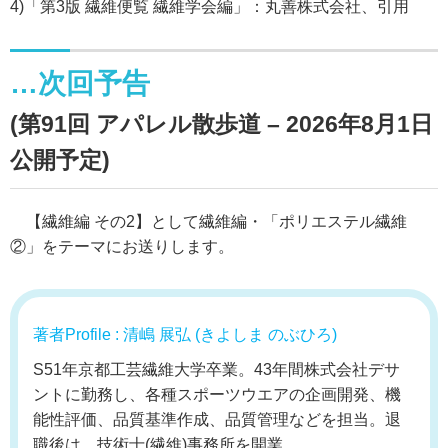
4)「第3版 繊維便覧 繊維学会編」：丸善株式会社、引用
…次回予告
(第91回 アパレル散歩道 – 2026年8月1日
公開予定)
【繊維編 その2】として繊維編・「ポリエステル繊維
②」をテーマにお送りします。
著者Profile : 清嶋 展弘 (きよしま のぶひろ)
S51年京都工芸繊維大学卒業。43年間株式会社デサ
ントに勤務し、各種スポーツウエアの企画開発、機
能性評価、品質基準作成、品質管理などを担当。退
職後は、技術士(繊維)事務所を開業。