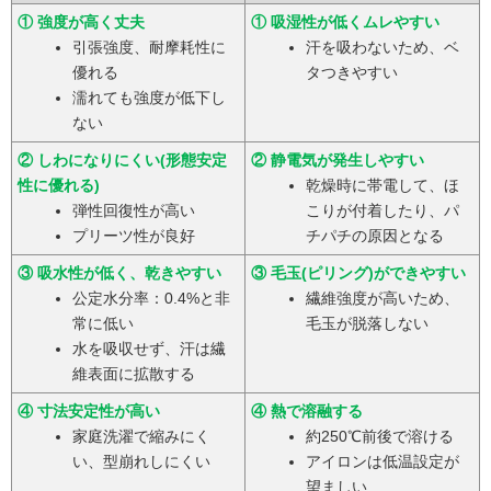
① 強度が高く丈夫
① 吸湿性が低くムレやすい
引張強度、耐摩耗性に
汗を吸わないため、ベ
優れる
タつきやすい
濡れても強度が低下し
ない
② しわになりにくい(形態安定
② 静電気が発生しやすい
性に優れる)
乾燥時に帯電して、ほ
弾性回復性が高い
こりが付着したり、パ
プリーツ性が良好
チパチの原因となる
③ 吸水性が低く、乾きやすい
③ 毛玉(ピリング)ができやすい
公定水分率：0.4%と非
繊維強度が高いため、
常に低い
毛玉が脱落しない
水を吸収せず、汗は繊
維表面に拡散する
④ 寸法安定性が高い
④ 熱で溶融する
家庭洗濯で縮みにく
約250℃前後で溶ける
い、型崩れしにくい
アイロンは低温設定が
望ましい