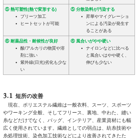
⑤ 熱可塑性(熱で変形する)
⑤ 分散染料が汚染する
プリーツ加工
昇華やマイグレーショ
ヒートセットが可能
ンによる汚染が発生す
ることがある
⑥ 耐薬品性・耐候性が良好
⑥ 風合いがやや硬い
酸/アルカリの物質や溶
ナイロンなどに比べる
剤に強い
と風合いはやや硬く、
紫外線(日光)劣化も少な
伸びも少ない
い
短所の改善
現在、ポリエステル繊維は一般衣料、スーツ、スポーツ
やワーキング全般、そしてフリース、裏地、中わた、縫い
糸などだけでなく、バッグ、インテリア、産業資材にも幅
広く使用されています。繊維としての弱点は、紡糸技術や
糸処理技術、染色加工技術などにより改善されてきたた