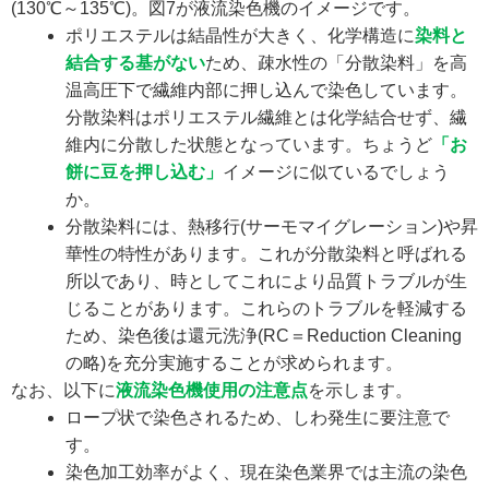
(130℃～135℃)。図7が液流染色機のイメージです。
ポリエステルは結晶性が大きく、化学構造に
染料と
結合する基がない
ため、疎水性の「分散染料」を高
温高圧下で繊維内部に押し込んで染色しています。
分散染料はポリエステル繊維とは化学結合せず、繊
維内に分散した状態となっています。ちょうど
「お
餅に豆を押し込む」
イメージに似ているでしょう
か。
分散染料には、熱移行(サーモマイグレーション)や昇
華性の特性があります。これが分散染料と呼ばれる
所以であり、時としてこれにより品質トラブルが生
じることがあります。これらのトラブルを軽減する
ため、染色後は還元洗浄(RC＝Reduction Cleaning
の略)を充分実施することが求められます。
なお、以下に
液流染色機使用の注意点
を示します。
ロープ状で染色されるため、しわ発生に要注意で
す。
染色加工効率がよく、現在染色業界では主流の染色