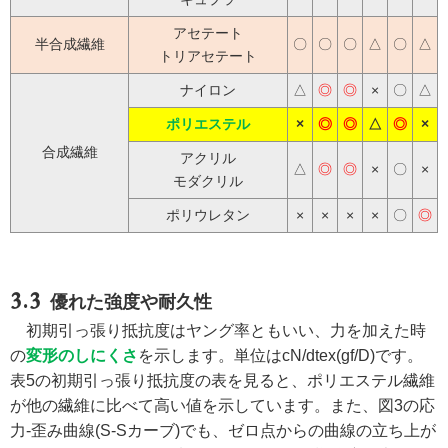
アセテート
半合成繊維
〇
〇
〇
△
〇
△
トリアセテート
ナイロン
△
◎
◎
×
〇
△
ポリエステル
×
◎
◎
△
◎
×
合成繊維
アクリル
△
◎
◎
×
〇
×
モダクリル
ポリウレタン
×
×
×
×
〇
◎
優れた強度や耐久性
初期引っ張り抵抗度はヤング率ともいい、力を加えた時
の
変形のしにくさ
を示します。単位はcN/dtex(gf/D)です。
表5の初期引っ張り抵抗度の表を見ると、ポリエステル繊維
が他の繊維に比べて高い値を示しています。また、図3の応
力-歪み曲線(S-Sカーブ)でも、ゼロ点からの曲線の立ち上が