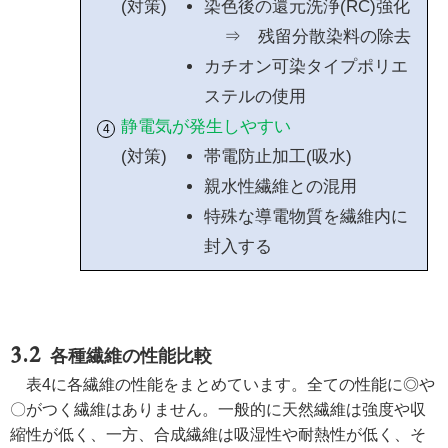
(対策)
染色後の還元洗浄(RC)強化
⇒ 残留分散染料の除去
カチオン可染タイプポリエ
ステルの使用
静電気が発生しやすい
(対策)
帯電防止加工(吸水)
親水性繊維との混用
特殊な導電物質を繊維内に
封入する
各種繊維の性能比較
表4に各繊維の性能をまとめています。全ての性能に◎や
〇がつく繊維はありません。一般的に天然繊維は強度や収
縮性が低く、一方、合成繊維は吸湿性や耐熱性が低く、そ