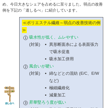
め、今日大きなシェアを占めるに至りました。弱点の改善
例を下記の「道しるべ」に紹介しています。
≪ポリエステル繊維～弱点の改善技術の例
≫
吸水性が低く、ムレやすい
(対策)
異形断面糸による表面張力
で吸水促進
吸水加工併用
風合いが硬い
(対策)
綿などとの混紡 (E/C、E/W
など)
極細繊維化
減量加工
昇華堅ろう度が低い