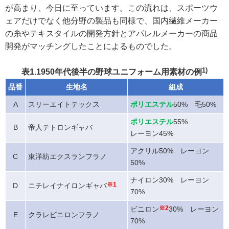
が高まり、今日に至っています。この流れは、スポーツウ
ェアだけでなく他分野の製品も同様で、国内繊維メーカー
の糸やテキスタイルの開発方針とアパレルメーカーの商品
開発がマッチングしたことによるものでした。
1)
表1.1950年代後半の野球ユニフォーム用素材の例
品番
生地名
組成
A
スリーエイトテックス
ポリエステル
50% 毛50%
ポリエステル
55%
B
帝人テトロンギャバ
レーヨン45%
アクリル50% レーヨン
C
東洋紡エクスランフラノ
50%
ナイロン30% レーヨン
D
ニチレイナイロンギャバ
※1
70%
ビニロン
※2
30% レーヨン
E
クラレビニロンフラノ
70%