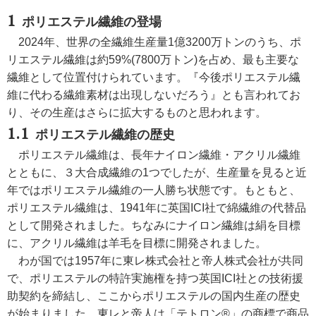
ポリエステル繊維の登場
2024年、世界の全繊維生産量1億3200万トンのうち、ポ
リエステル繊維は約59%(7800万トン)を占め、最も主要な
繊維として位置付けられています。『今後ポリエステル繊
維に代わる繊維素材は出現しないだろう』とも言われてお
り、その生産はさらに拡大するものと思われます。
ポリエステル繊維の歴史
ポリエステル繊維は、長年ナイロン繊維・アクリル繊維
とともに、３大合成繊維の1つでしたが、生産量を見ると近
年ではポリエステル繊維の一人勝ち状態です。もともと、
ポリエステル繊維は、1941年に英国ICI社で綿繊維の代替品
として開発されました。ちなみにナイロン繊維は絹を目標
に、アクリル繊維は羊毛を目標に開発されました。
わが国では1957年に東レ株式会社と帝人株式会社が共同
で、ポリエステルの特許実施権を持つ英国ICI社との技術援
助契約を締結し、ここからポリエステルの国内生産の歴史
が始まりました。東レと帝人は「テトロン®」の商標で商品