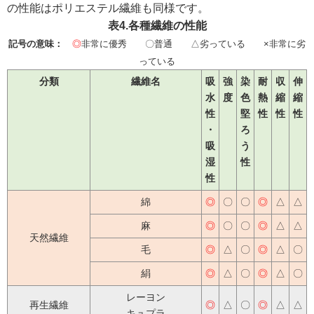
の性能はポリエステル繊維も同様です。
表4.各種繊維の性能
記号の意味：
◎
非常に優秀 〇普通 △劣っている ×非常に劣
っている
分類
繊維名
吸
強
染
耐
収
伸
水
度
色
熱
縮
縮
性
堅
性
性
性
・
ろ
吸
う
湿
性
性
綿
◎
〇
〇
◎
△
△
麻
◎
〇
〇
◎
△
△
天然繊維
毛
◎
△
〇
◎
△
〇
絹
◎
△
〇
◎
△
〇
レーヨン
再生繊維
◎
△
〇
◎
△
△
キュプラ