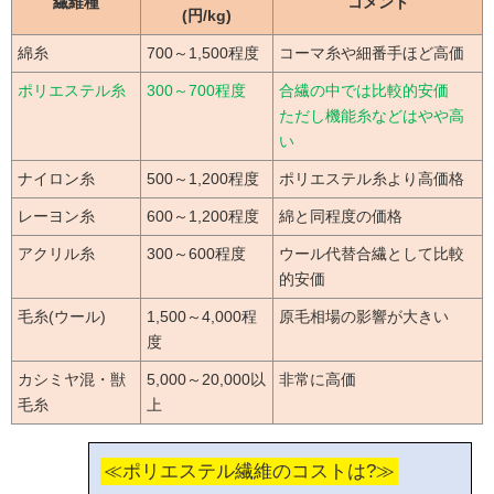
繊維種
コメント
(円/kg)
綿糸
700～1,500程度
コーマ糸や細番手ほど高価
ポリエステル糸
300～700程度
合繊の中では比較的安価
ただし機能糸などはやや高
い
ナイロン糸
500～1,200程度
ポリエステル糸より高価格
レーヨン糸
600～1,200程度
綿と同程度の価格
アクリル糸
300～600程度
ウール代替合繊として比較
的安価
毛糸(ウール)
1,500～4,000程
原毛相場の影響が大きい
度
カシミヤ混・獣
5,000～20,000以
非常に高価
毛糸
上
≪ポリエステル繊維のコストは?≫