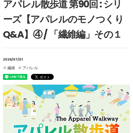
アパレル散歩道 第90回 : シリ
ーズ【アパレルのモノつくり
Q&A】④ / 「繊維編」その１
2026/07/01
繊維
アパレル