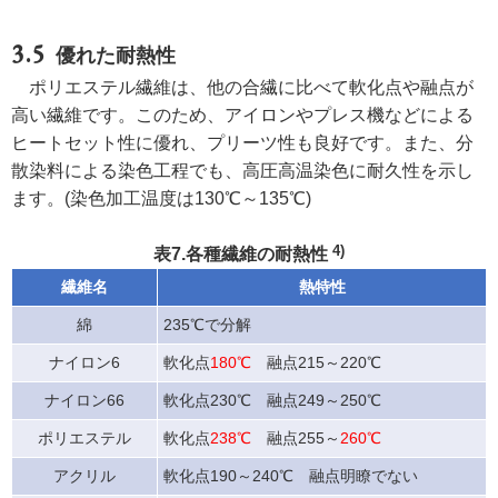
優れた耐熱性
ポリエステル繊維は、他の合繊に比べて軟化点や融点が
高い繊維です。このため、アイロンやプレス機などによる
ヒートセット性に優れ、プリーツ性も良好です。また、分
散染料による染色工程でも、高圧高温染色に耐久性を示し
ます。(染色加工温度は130℃～135℃)
4)
表7.各種繊維の耐熱性
繊維名
熱特性
綿
235℃で分解
ナイロン6
軟化点
180℃
融点215～220℃
ナイロン66
軟化点230℃ 融点249～250℃
ポリエステル
軟化点
238℃
融点255～
260℃
アクリル
軟化点190～240℃ 融点明瞭でない