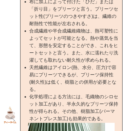
布に加工によって付けた「ひだ」または
「折り目」をプリーツと言う。プリーツセ
ット性(プリーツのつきやすさ)は、繊維の
耐熱性で性能が左右される。
合成繊維や半合成繊維織物は、熱可塑性に
よってセットが可能となる。熱や蒸気を当
て、形態を安定することができ、これをヒ
ートセットと言う。また、水に濡れたり洗
濯しても取れない耐久性が求められる。
天然繊維はアイロン(熱、水分、圧力)で容
易にプリーツできるが、プリーツ保持性
(耐久性)は低く、樹脂との併用が必要とな
る。
化学処理による方法には、毛織物のシロセ
ット加工があり、半永久的なプリーツ保持
性が得られる。その他、樹脂加工(パーマ
ネントプレス加工)も効果的である。