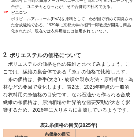
1969年に当時の繊維メーカーのニチボーと日本レイヨン(ニチレイ)が
合併し、ユニチカとなったが、その合併前の社名である。
※2
ビニロン
ポリビニルアルコール(PVA)を原料として、わが国で初めて開発され
た合成繊維である。1939年に京都大学の桜田一郎教授が開発し商品
化されたが、現在では衣料用途には使用されていない。
ポリエステルの価格について
ポリエステルの価格を他の繊維と比べてみましょう。こ
こでは、繊維の集合体である「糸」の価格で比較します。
糸の価格は、番手(太さ)・紡績や製糸方法・原料相場・為
替などの要因で変化します。表2は、2025年時点の一般的
な衣料用の糸価格の目安です。なお石油から作られる合成
繊維の糸価格は、原油相場や世界的な需要変動が大きく影
響するため、2026年に入りさらに高騰しているようです。
表2.糸価格の目安(2025年)
糸価格の目安