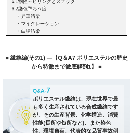
6.1物性～ピリングとスナッグ
6.2染色堅ろう度
・昇華汚染
・マイグレーション
・白場汚染
■ 繊維編(その1) ―【Q＆A7 ポリエステルの歴史
から特徴まで徹底解剖1】 ■
7
Q&A-
ポリエステル繊維は、現在世界で最
も多く生産されている合成繊維です
が、その生産背景、化学構造、消費
性能(長所や短所など)、また染色
性、環境負荷、代表的な品質事故例