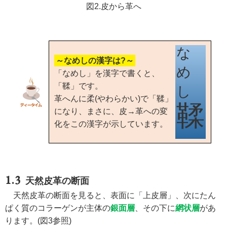
図2.皮から革へ
な
～なめしの漢字は?～
め
「なめし」を漢字で書くと、
「鞣」です。
し
革へんに柔(やわらかい)で「鞣」
鞣
になり、まさに、皮→革への変
化をこの漢字が示しています。
天然皮革の断面
天然皮革の断面を見ると、表面に「上皮層」、次にたん
ぱく質のコラーゲンが主体の
銀面層
、その下に
網状層
があ
ります。(図3参照)