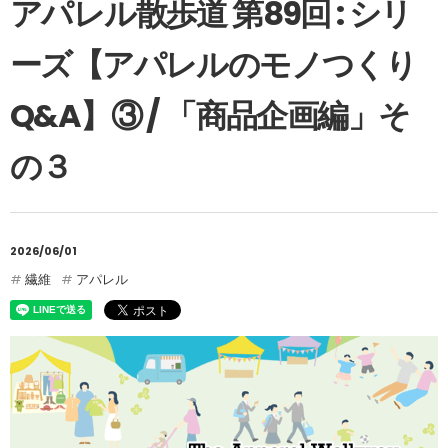
アパレル散歩道 第89回 : シリ
ーズ【アパレルのモノつくり
Q&A】③ / 「商品企画編」そ
の３
2026/06/01
繊維
アパレル