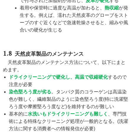
で付与された加脂剤が溶出し、
皮革が硬化
する
着用や保管時に過度な高温が加わると、
熱収縮
が発
生する。例えば、濡れた天然皮革のグローブをスト
ーブのすぐ近くなどで急速乾燥させると、縮みや風
合いの硬化が生じる
天然皮革製品のメンテナンス
天然皮革製品のメンテナンス方法について、以下にまと
めます。
ドライクリーニングで硬化し、高温で収縮硬化
するので
注意が必要
染色堅ろう度が劣る
。タンパク質のコラーゲンは高温染
色が難しく、繊維製品のように染色堅ろう度(特に洗濯堅
ろう度や摩擦堅ろう度など)を維持するのが難しい
基本的に
水洗いもドライクリーニングも難しく
、専門技
術による特殊なクリーニング処理が一般的となる。(洗濯
方法に関する消費者への情報発信が必要)