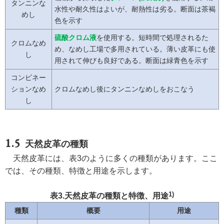
タンニンな
水性や耐久性はよいが、耐熱性は劣る。断面は茶褐
めし
色を示す
硫酸クロム液
を使用する。短時間で処理されるた
クロムなめ
め、なめし工場で多用されている。薄い皮革にも使
し
用されて伸びも良好である。断面は緑青色を示す
コンビネー
ションなめ
クロムなめし後にタンニンなめしをおこなう
し
天然皮革の種類
天然皮革には、表3のように多くの種類があります。ここ
では、その種類、特徴と用途を示します。
1)
表3.天然皮革の種類と特徴、用途
種類
概要
用途