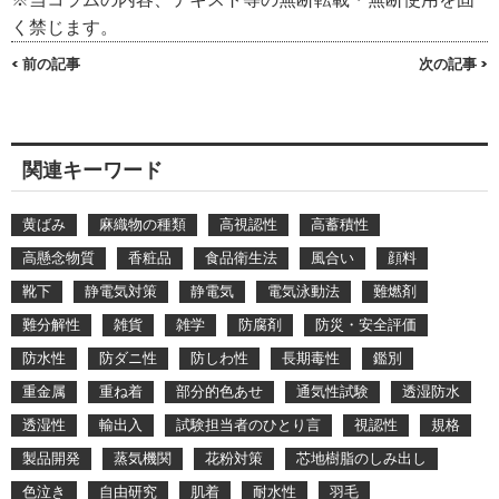
く禁じます。
< 前の記事
次の記事 >
関連キーワード
黄ばみ
麻織物の種類
高視認性
高蓄積性
高懸念物質
香粧品
食品衛生法
風合い
顔料
靴下
静電気対策
静電気
電気泳動法
難燃剤
難分解性
雑貨
雑学
防腐剤
防災・安全評価
防水性
防ダニ性
防しわ性
長期毒性
鑑別
重金属
重ね着
部分的色あせ
通気性試験
透湿防水
透湿性
輸出入
試験担当者のひとり言
視認性
規格
製品開発
蒸気機関
花粉対策
芯地樹脂のしみ出し
色泣き
自由研究
肌着
耐水性
羽毛