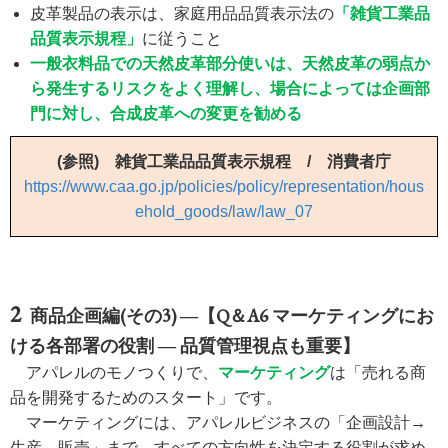
皮革製品の表示は、家庭用品品質表示法の
「雑貨工業品
品質表示規程」
に従うこと
一般衣料品での天然皮革部分使いは、天然皮革の弱点か
ら発生するリスクをよく理解し、場合によっては企画部
門に対し、合成皮革への変更を勧める
(参照) 雑貨工業品品質表示規程 / 消費者庁
https://www.caa.go.jp/policies/policy/representation/hous
ehold_goods/law/law_07
商品企画編(その3) ―【Q＆A6 マーケティングにお
ける各部署の役割 ― 品質管理視点も重要】
アパレルのモノつくりで、
マーケティング
は「売れる商
品を開発するためのスタート」です。
マーケティングには、アパレルビジネスの「企画設計→
生産→販売」まで、すべての方向性を決定する役割が求め