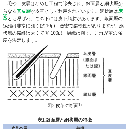
毛や上皮層はなめし工程で除去され、銀面層と網状層か
とこ
らなる
真皮層
が皮革として利用されています。網状層は
床
がわ
革
とも呼ばれ、この下には皮下脂肪があります。銀面層の
繊維は非常に細く(約10μ)、緻密で柔軟性がありますが、網
状層の繊維は太くて(約100μ)、組織は粗く、これが革の強
度を決定します。
1)
図3.皮革の断面
表1.銀面層と網状層の特徴
皮革の層
特徴