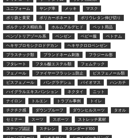
ユニフォーム
ヤング率
メッキ
マスク
ポリ袋と黄変
ポリカーボネート
ポリウレタン伸び切り
ボルテックス精紡糸
ホルムアルデヒド
ペット用品
ベンゾトリアゾール系
ベンゼン
ベビー服
ベトナム
ヘキサブロモシクロドデカン
ヘキサクロロベンゼン
プラスチック類
ブランドネーム刺激
フラジール形
フタレート
フタル酸エステル類
フェムテック
フェノール
ファイヤーフラッシュ防止
ビスフェノール類
ビスフェノール
バングラデシュ
バイオマス
ハンカチ
ハイグラルエキスパンション
ネクタイ
ニット
ナイロン
トルエン
トラブル事例
トイレ
チクチク感
ダウンプルーフ
ダウンヒルスーツ
タオル
セミナー
スーツ
スポーツ
ストレッチ素材
ステップ認証
スチレン
スタンダード100
ジャンプスーツ
ジオキサン
シームパッカリング