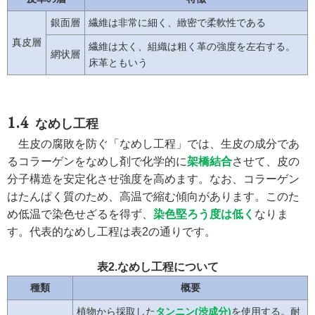
銀面層
繊維は非常に細く、緻密で柔軟性である
真皮層
繊維は太く、組織は粗く革の強度を左右する。
網状層
床革ともいう
なめし工程
生皮の腐敗を防ぐ「なめし工程」では、生皮の成分であ
るコラーゲンをなめし剤で化学的に
架橋結合
させて、皮の
分子構造を安定化させ強度を高めます。なお、コラーゲン
はたんぱく質のため、高温で縮む傾向があります。このた
め低温で染色せざるを得ず、
染色堅ろう度は低く
なりま
す。代表的なめし工程は表2の通りです。
表2.なめし工程について
種類
概要
植物から採取した
タンニン(渋成分)
を使用する。耐