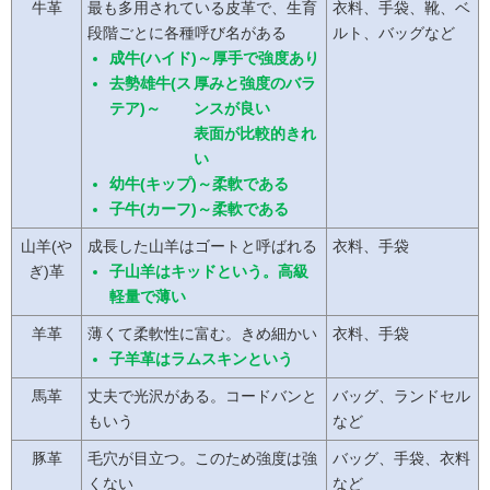
牛革
最も多用されている皮革で、生育
衣料、手袋、靴、ベ
段階ごとに各種呼び名がある
ルト、バッグなど
成牛(ハイド)～厚手で強度あり
去勢雄牛(ス
厚みと強度のバラ
テア)～
ンスが良い
表面が比較的きれ
い
幼牛(キップ)～柔軟である
子牛(カーフ)～柔軟である
山羊(や
成長した山羊はゴートと呼ばれる
衣料、手袋
ぎ)革
子山羊はキッドという。高級
軽量で薄い
羊革
薄くて柔軟性に富む。きめ細かい
衣料、手袋
子羊革はラムスキンという
馬革
丈夫で光沢がある。コードバンと
バッグ、ランドセル
もいう
など
豚革
毛穴が目立つ。このため強度は強
バッグ、手袋、衣料
くない
など