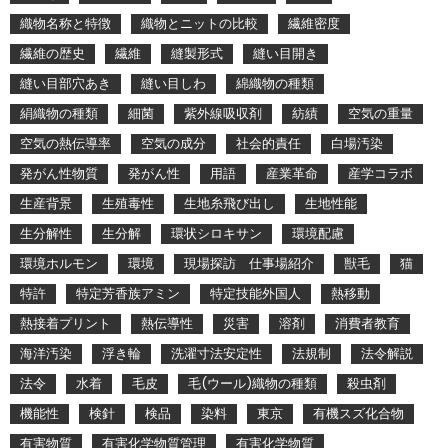
織物名称と特徴
織物とニットの比較
繊維密度
繊維の歴史
繊維
縫製形式
縫い目開き
縫い目部穴あき
縫い目しわ
綿織物の種類
絹織物の種類
細菌
紫外線吸収剤
紡績
空気の重量
空気の熱伝導率
空気の成分
社会的責任
白場汚染
発がん性物質
発がん性
用語
産業革命
産学コラボ
生産背景
生殖毒性
生地糸飛び出し
生地性能
生分解性
生分解
環状シロキサン
環境配慮
環境ホルモン
環境
現場探訪 仕事場紹介
獣毛
猫
特許
特定芳香族アミン
特定技能外国人
熱移動
熱接着プリント
熱伝導性
災害
溶剤
消費者教育
海洋汚染
浮き輪
洗濯寸法安定性
法規制
法令解説
法令
水着
毛皮
毛(ウール)織物の種類
殺虫剤
機能性
検針
検品
染料
東京
有機スズ化合物
有害物質
有害化学物質管理
有害化学物質