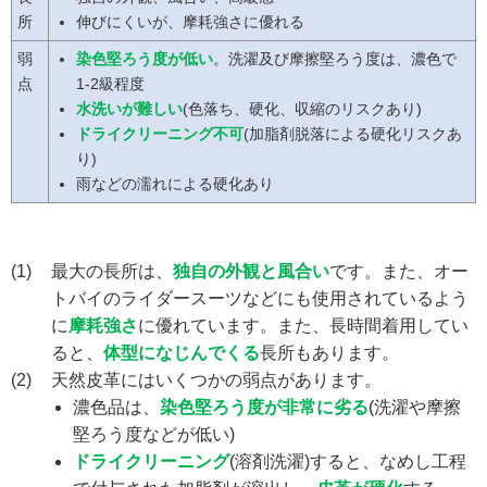
所
伸びにくいが、摩耗強さに優れる
弱
染色堅ろう度が低い
。洗濯及び摩擦堅ろう度は、濃色で
点
1-2級程度
水洗いが難しい
(色落ち、硬化、収縮のリスクあり)
ドライクリーニング不可
(加脂剤脱落による硬化リスクあ
り)
雨などの濡れによる硬化あり
最大の長所は、
独自の外観と風合い
です。また、オー
トバイのライダースーツなどにも使用されているよう
に
摩耗強さ
に優れています。また、長時間着用してい
ると、
体型になじんでくる
長所もあります。
天然皮革にはいくつかの弱点があります。
濃色品は、
染色堅ろう度が非常に劣る
(洗濯や摩擦
堅ろう度などが低い)
ドライクリーニング
(溶剤洗濯)すると、なめし工程