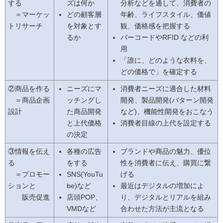
する
ズは何か
分析などを通して、消費者の
＝マーケッ
どの顧客層
年齢、ライフスタイル、価値
トリサーチ
を対象とす
観、価格感を把握する
るか
バーコードやRFID などの利
用
「誰に、どのような衣料を、
どの価格で」を確定する
②商品を作る
ニーズにマ
消費者ニーズに適合した材料
＝商品企画
ッチングし
開発、製品開発(パターン開発
設計
た商品開発
など)、機能性開発をおこなう
と上代価格
消費者目線の上代を設定する
の決定
③情報を伝え
各種の広告
ブランドや商品の魅力、優位
る
をする
性を消費者に伝え、購買に繋
＝プロモー
SNS(YouTu
げる
ションと
be)など
最近はデジタルの増加によ
販売促進
店頭POP、
り、デジタルとリアルを組み
VMDなど
合わせた方法が主流となる