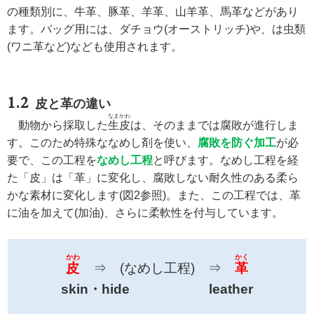
の種類別に、牛革、豚革、羊革、山羊革、馬革などがあり
ます。バッグ用には、ダチョウ(オーストリッチ)や、は虫類
(ワニ革など)なども使用されます。
皮と革の違い
なまかわ
動物から採取した
生皮
は、そのままでは腐敗が進行しま
す。このため特殊ななめし剤を使い、
腐敗を防ぐ加工
が必
要で、この工程を
なめし工程
と呼びます。なめし工程を経
た「皮」は「革」に変化し、腐敗しない耐久性のある柔ら
かな素材に変化します(図2参照)。また、この工程では、革
に油を加えて(加油)、さらに柔軟性を付与しています。
かわ
かく
皮
⇒ (なめし工程) ⇒
革
skin・hide
leather