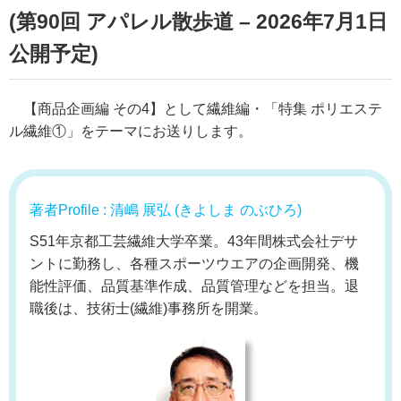
(第90回 アパレル散歩道 – 2026年7月1日
公開予定)
【商品企画編 その4】として繊維編・「特集 ポリエステ
ル繊維①」をテーマにお送りします。
著者Profile : 清嶋 展弘 (きよしま のぶひろ)
S51年京都工芸繊維大学卒業。43年間株式会社デサ
ントに勤務し、各種スポーツウエアの企画開発、機
能性評価、品質基準作成、品質管理などを担当。退
職後は、技術士(繊維)事務所を開業。