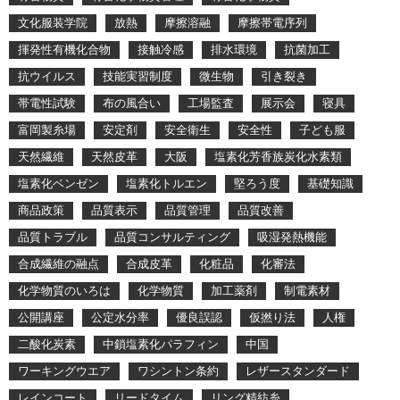
文化服装学院
放熱
摩擦溶融
摩擦帯電序列
揮発性有機化合物
接触冷感
排水環境
抗菌加工
抗ウイルス
技能実習制度
微生物
引き裂き
帯電性試験
布の風合い
工場監査
展示会
寝具
富岡製糸場
安定剤
安全衛生
安全性
子ども服
天然繊維
天然皮革
大阪
塩素化芳香族炭化水素類
塩素化ベンゼン
塩素化トルエン
堅ろう度
基礎知識
商品政策
品質表示
品質管理
品質改善
品質トラブル
品質コンサルティング
吸湿発熱機能
合成繊維の融点
合成皮革
化粧品
化審法
化学物質のいろは
化学物質
加工薬剤
制電素材
公開講座
公定水分率
優良誤認
仮撚り法
人権
二酸化炭素
中鎖塩素化パラフィン
中国
ワーキングウエア
ワシントン条約
レザースタンダード
レインコート
リードタイム
リング精紡糸