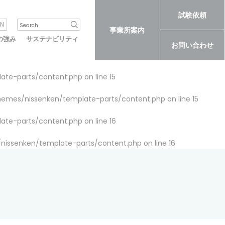
試験依頼
N
事業所案内
の強み
サステナビリティ
お問い合わせ
late-parts/content.php
on line
15
themes/nissenken/template-parts/content.php
on line
15
late-parts/content.php
on line
16
/nissenken/template-parts/content.php
on line
16