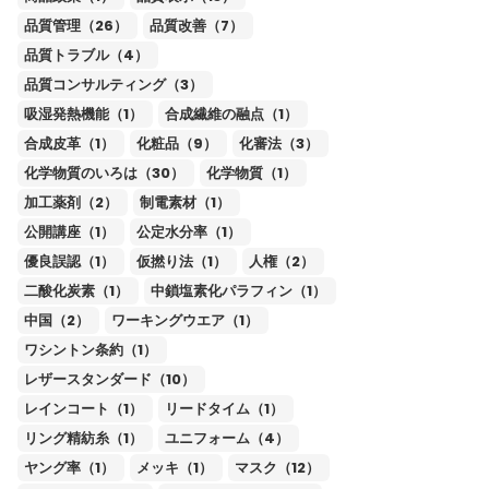
品質管理（26）
品質改善（7）
品質トラブル（4）
品質コンサルティング（3）
吸湿発熱機能（1）
合成繊維の融点（1）
合成皮革（1）
化粧品（9）
化審法（3）
化学物質のいろは（30）
化学物質（1）
加工薬剤（2）
制電素材（1）
公開講座（1）
公定水分率（1）
優良誤認（1）
仮撚り法（1）
人権（2）
二酸化炭素（1）
中鎖塩素化パラフィン（1）
中国（2）
ワーキングウエア（1）
ワシントン条約（1）
レザースタンダード（10）
レインコート（1）
リードタイム（1）
リング精紡糸（1）
ユニフォーム（4）
ヤング率（1）
メッキ（1）
マスク（12）