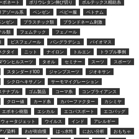
ーボネート
ポリウレタン伸び切り
ボルテックス精紡糸
リアゾール系
ベンゼン
ベビー服
ベトナム
ベンゼン
プラスチック類
ブランドネーム刺激
テル類
フェムテック
フェノール
類
ビスフェノール
バングラデシュ
バイオマス
ネクタイ
ニット
ナイロン
トルエン
トラブル事例
ダウンヒルスーツ
タオル
セミナー
スーツ
スポーツ
スタンダード100
ジャンプスーツ
ジオキサン
シクロヘキサノン
サーモマイグレーション
ステナブル
ゴム製品
コーマ糸
コンプライアンス
クロー値
カード糸
カバーファクター
カシミヤ
エポキシ樹脂
エシカル
エコパスポート
エコバッグ
ウォータジェット
ウイルス
インド
アレルギー
アゾ染料
わが街自慢
はっ水性
におい分析
おもちゃ