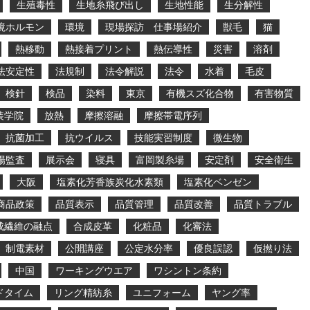
生殖毒性
生地糸飛び出し
生地性能
生分解性
境ホルモン
環境
現場探訪 仕事場紹介
獣毛
猫
熱移動
熱接着プリント
熱伝導性
災害
溶剤
法安定性
法規制
法令解説
法令
水着
毛皮
検針
検品
染料
東京
有機スズ化合物
有害物質
装学院
放熱
摩擦溶融
摩擦帯電序列
抗菌加工
抗ウイルス
技能実習制度
微生物
場監査
展示会
寝具
富岡製糸場
安定剤
安全衛生
大阪
塩素化芳香族炭化水素類
塩素化ベンゼン
商品政策
品質表示
品質管理
品質改善
品質トラブル
成繊維の融点
合成皮革
化粧品
化審法
制電素材
公開講座
公定水分率
優良誤認
仮撚り法
中国
ワーキングウエア
ワシントン条約
ドタイム
リング精紡糸
ユニフォーム
ヤング率