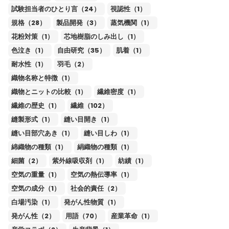
試験担当者のひとり言（24）
視認性（1）
規格（28）
製品開発（3）
蒸気機関（1）
花粉対策（1）
芯地樹脂のしみ出し（1）
色泣き（1）
自由研究（35）
肌着（1）
耐水性（1）
羽毛（2）
織物名称と特徴（1）
織物とニットの比較（1）
繊維密度（1）
繊維の歴史（1）
繊維（102）
縫製形式（1）
縫い目開き（1）
縫い目部穴あき（1）
縫い目しわ（1）
綿織物の種類（1）
絹織物の種類（1）
細菌（2）
紫外線吸収剤（1）
紡績（1）
空気の重量（1）
空気の熱伝導率（1）
空気の成分（1）
社会的責任（2）
白場汚染（1）
発がん性物質（1）
発がん性（2）
用語（70）
産業革命（1）