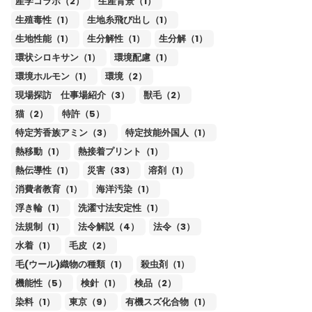
産学コラボ（2）
生産背景（1）
生殖毒性（1）
生地糸飛び出し（1）
生地性能（1）
生分解性（1）
生分解（1）
環状シロキサン（1）
環境配慮（1）
環境ホルモン（1）
環境（2）
現場探訪 仕事場紹介（3）
獣毛（2）
猫（2）
特許（5）
特定芳香族アミン（3）
特定技能外国人（1）
熱移動（1）
熱接着プリント（1）
熱伝導性（1）
災害（33）
溶剤（1）
消費者教育（1）
海洋汚染（1）
浮き輪（1）
洗濯寸法安定性（1）
法規制（1）
法令解説（4）
法令（3）
水着（1）
毛皮（2）
毛(ウール)織物の種類（1）
殺虫剤（1）
機能性（5）
検針（1）
検品（2）
染料（1）
東京（9）
有機スズ化合物（1）