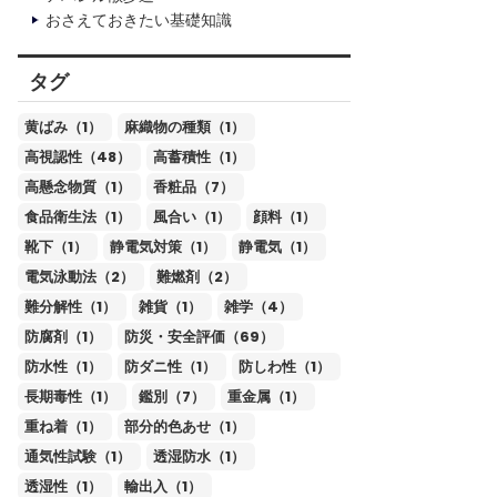
おさえておきたい基礎知識
タグ
黄ばみ（1）
麻織物の種類（1）
高視認性（48）
高蓄積性（1）
高懸念物質（1）
香粧品（7）
食品衛生法（1）
風合い（1）
顔料（1）
靴下（1）
静電気対策（1）
静電気（1）
電気泳動法（2）
難燃剤（2）
難分解性（1）
雑貨（1）
雑学（4）
防腐剤（1）
防災・安全評価（69）
防水性（1）
防ダニ性（1）
防しわ性（1）
長期毒性（1）
鑑別（7）
重金属（1）
重ね着（1）
部分的色あせ（1）
通気性試験（1）
透湿防水（1）
透湿性（1）
輸出入（1）