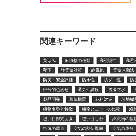
関連キーワード
黄ばみ
麻織物の種類
高視認性
高蓄
靴下
静電気対策
静電気
電気泳動法
防災・安全評価
防水性
防ダニ性
防
部分的色あせ
通気性試験
透湿防水
製品開発
蒸気機関
花粉対策
芯地樹
織物名称と特徴
織物とニットの比較
繊
縫い目部穴あき
縫い目しわ
綿織物の種
空気の重量
空気の熱伝導率
空気の成分