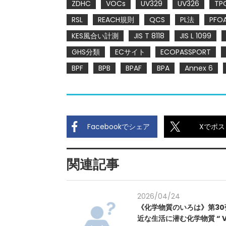
ZDHC
VOCs
UV329
UV326
TP
RSL
REACH規則
QCS
PL法
PFO
KES風合い計測
JIS T 8118
JIS L 1099
GHS分類
ECサイト
ECOPASSPORT
BPF
BPB
BPAF
BPA
Annex 6
Facebookでシェア
Xでポス
関連記事
2026/04/24
《化学物質のいろは》第30
近な生活に潜む化学物質 “ VO