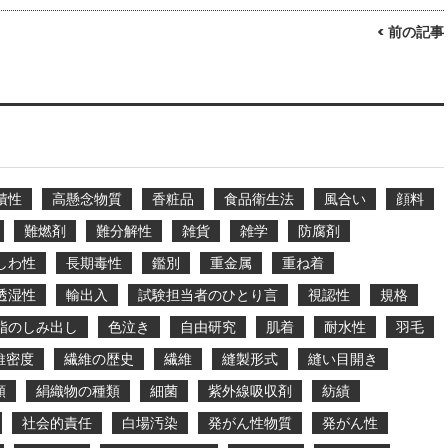
< 前の記事
積性
高懸念物質
香粧品
食品衛生法
風合い
顔料
難燃剤
難分解性
雑貨
雑学
防腐剤
しわ性
長期毒性
鑑別
重金属
重ね着
透湿性
輸出入
試験担当者のひとり言
視認性
規格
脂のしみ出し
色泣き
自由研究
肌着
耐水性
羽毛
維密度
繊維の歴史
繊維
縫製形式
縫い目開き
類
絹織物の種類
細菌
紫外線吸収剤
紡績
社会的責任
白場汚染
発がん性物質
発がん性