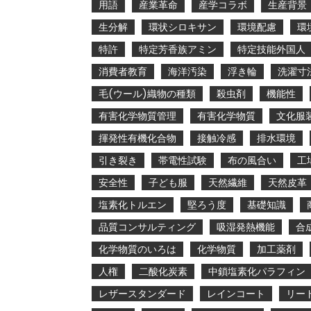
用語
産業革命
産学コラボ
生産背景
生分解
環状シロキサン
環境配慮
環
特許
特定芳香族アミン
特定技能外国人
消費者教育
海洋汚染
浮き輪
洗濯寸
毛(ウール)織物の種類
殺虫剤
機能性
有害化学物質管理
有害化学物質
文化服
揮発性有機化合物
接触冷感
排水環境
引き裂き
帯電性試験
布の風合い
工
安全性
子ども服
天然繊維
天然皮革
塩素化トルエン
堅ろう度
基礎知識
品質コンサルティング
吸湿発熱機能
合
化学物質のいろは
化学物質
加工薬剤
人権
二酸化炭素
中鎖塩素化パラフィン
レザースタンダード
レインコート
リー