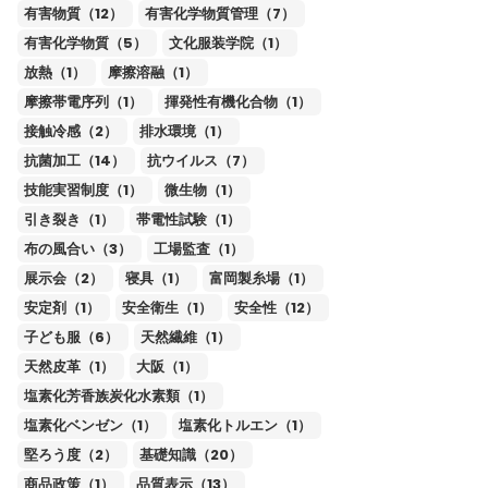
有害物質（12）
有害化学物質管理（7）
有害化学物質（5）
文化服装学院（1）
放熱（1）
摩擦溶融（1）
摩擦帯電序列（1）
揮発性有機化合物（1）
接触冷感（2）
排水環境（1）
抗菌加工（14）
抗ウイルス（7）
技能実習制度（1）
微生物（1）
引き裂き（1）
帯電性試験（1）
布の風合い（3）
工場監査（1）
展示会（2）
寝具（1）
富岡製糸場（1）
安定剤（1）
安全衛生（1）
安全性（12）
子ども服（6）
天然繊維（1）
天然皮革（1）
大阪（1）
塩素化芳香族炭化水素類（1）
塩素化ベンゼン（1）
塩素化トルエン（1）
堅ろう度（2）
基礎知識（20）
商品政策（1）
品質表示（13）