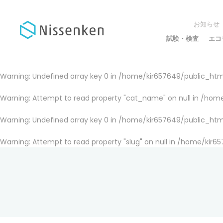
お知らせ
試験・検査
エコ
Warning
: Undefined array key 0 in
/home/kir657649/public_html
Warning
: Attempt to read property "cat_name" on null in
/home
Warning
: Undefined array key 0 in
/home/kir657649/public_html
Warning
: Attempt to read property "slug" on null in
/home/kir65