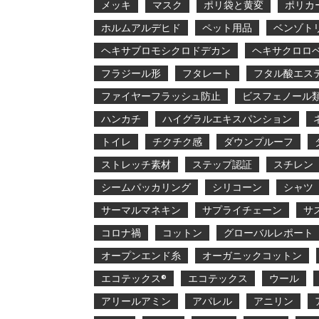
メッキ
マスク
ポリ袋と黄変
ポリカ
ホルムアルデヒド
ペット用品
ベンゾト
ヘキサブロモシクロドデカン
ヘキサクロロ
フラジール形
フタレート
フタル酸エス
ファイヤーフラッシュ防止
ビスフェノール
ハンカチ
ハイグラルエキスパンション
トイレ
チクチク感
ダウンプルーフ
ストレッチ素材
ステップ認証
スチレン
シームパッカリング
シリコーン
シャツ
サーマルマネキン
サプライチェーン
サ
コロナ禍
コットン
グローバルレポート
オープンエンド糸
オーガニックコットン
エコテックス®
エコテックス
ウール
アリールアミン
アパレル
アニリン