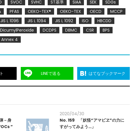
O
SVOC
SVHC
ST基準
SIAA
SEK
SDGs
A
PFAS
OEKO-TEX®
OEKO-TEX
OECD
MCCP
JIS L 1096
JIS L 1094
JIS L 1092
ISO
HBCDD
DicumylPeroxide
DCDPS
DBMC
CSR
BPS
Annex 4
ト
LINEで送る
はてなブックマーク
2020/04/30
弾－身
No. 159 「妖怪“アマビヱ”の力に
Cs ”
すがってみよう…」