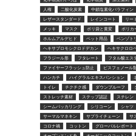
人権
二酸化炭素
中鎖塩素化パラフィン
レザースタンダード
レインコート
リー
メッキ
マスク
ポリ袋と黄変
ポリカ
ホルムアルデヒド
ペット用品
ベンゾト
ヘキサブロモシクロドデカン
ヘキサクロロ
フラジール形
フタレート
フタル酸エス
ファイヤーフラッシュ防止
ビスフェノール
ハンカチ
ハイグラルエキスパンション
トイレ
チクチク感
ダウンプルーフ
ストレッチ素材
ステップ認証
スチレン
シームパッカリング
シリコーン
シャツ
サーマルマネキン
サプライチェーン
サ
コロナ禍
コットン
グローバルレポート
オープンエンド糸
オーガニックコットン