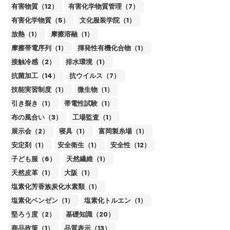
有害物質（12）
有害化学物質管理（7）
有害化学物質（5）
文化服装学院（1）
放熱（1）
摩擦溶融（1）
摩擦帯電序列（1）
揮発性有機化合物（1）
接触冷感（2）
排水環境（1）
抗菌加工（14）
抗ウイルス（7）
技能実習制度（1）
微生物（1）
引き裂き（1）
帯電性試験（1）
布の風合い（3）
工場監査（1）
展示会（2）
寝具（1）
富岡製糸場（1）
安定剤（1）
安全衛生（1）
安全性（12）
子ども服（6）
天然繊維（1）
天然皮革（1）
大阪（1）
塩素化芳香族炭化水素類（1）
塩素化ベンゼン（1）
塩素化トルエン（1）
堅ろう度（2）
基礎知識（20）
商品政策（1）
品質表示（13）