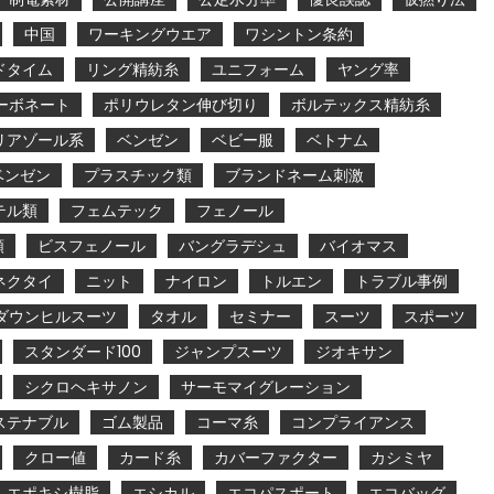
中国
ワーキングウエア
ワシントン条約
ドタイム
リング精紡糸
ユニフォーム
ヤング率
ーボネート
ポリウレタン伸び切り
ボルテックス精紡糸
リアゾール系
ベンゼン
ベビー服
ベトナム
ベンゼン
プラスチック類
ブランドネーム刺激
テル類
フェムテック
フェノール
類
ビスフェノール
バングラデシュ
バイオマス
ネクタイ
ニット
ナイロン
トルエン
トラブル事例
ダウンヒルスーツ
タオル
セミナー
スーツ
スポーツ
スタンダード100
ジャンプスーツ
ジオキサン
シクロヘキサノン
サーモマイグレーション
ステナブル
ゴム製品
コーマ糸
コンプライアンス
クロー値
カード糸
カバーファクター
カシミヤ
エポキシ樹脂
エシカル
エコパスポート
エコバッグ