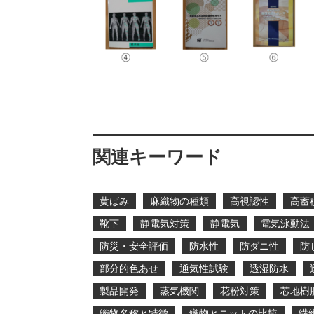
関連キーワード
黄ばみ
麻織物の種類
高視認性
高蓄
靴下
静電気対策
静電気
電気泳動法
防災・安全評価
防水性
防ダニ性
防
部分的色あせ
通気性試験
透湿防水
製品開発
蒸気機関
花粉対策
芯地樹
織物名称と特徴
織物とニットの比較
繊