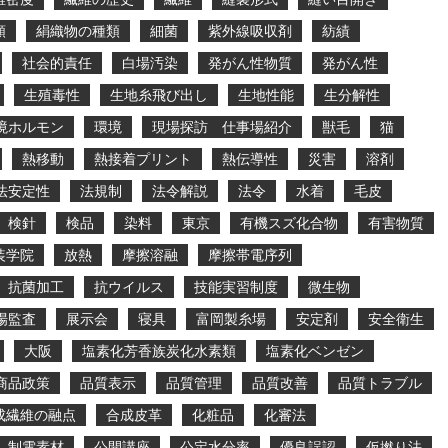
類
絹織物の種類
細菌
紫外線吸収剤
紡績
社会的責任
白場汚染
発がん性物質
発がん性
生殖毒性
生地糸飛び出し
生地性能
生分解性
境ホルモン
環境
現場探訪 仕事場紹介
獣毛
猫
熱移動
熱接着プリント
熱伝導性
災害
溶剤
法安定性
法規制
法令解説
法令
水着
毛皮
検針
検品
染料
東京
有機スズ化合物
有害物質
装学院
放熱
摩擦溶融
摩擦帯電序列
抗菌加工
抗ウイルス
技能実習制度
微生物
場監査
展示会
寝具
富岡製糸場
安定剤
安全衛生
大阪
塩素化芳香族炭化水素類
塩素化ベンゼン
商品政策
品質表示
品質管理
品質改善
品質トラブル
成繊維の融点
合成皮革
化粧品
化審法
制電素材
公開講座
公定水分率
優良誤認
仮撚り法