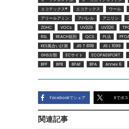
エコテックス®
エコテックス
ウール
アリールアミン
アパレル
アニリン
ZDHC
VOCs
UV329
UV326
TP
RSL
REACH規則
QCS
PL法
PFO
KES風合い計測
JIS T 8118
JIS L 1099
GHS分類
ECサイト
ECOPASSPORT
BPF
BPB
BPAF
BPA
Annex 6
Facebookでシェア
Xでポス
関連記事