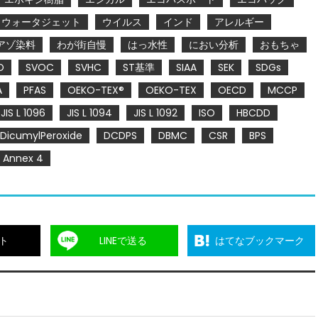
ウォータジェット
ウイルス
インド
アレルギー
アゾ染料
わが街自慢
はっ水性
におい分析
おもちゃ
O
SVOC
SVHC
ST基準
SIAA
SEK
SDGs
A
PFAS
OEKO-TEX®
OEKO-TEX
OECD
MCCP
JIS L 1096
JIS L 1094
JIS L 1092
ISO
HBCDD
DicumylPeroxide
DCDPS
DBMC
CSR
BPS
Annex 4
ト
LINEで送る
はてなブックマーク