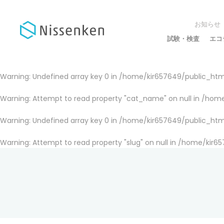
お知らせ
試験・検査
エコ
Warning
: Undefined array key 0 in
/home/kir657649/public_html
Warning
: Attempt to read property "cat_name" on null in
/home
Warning
: Undefined array key 0 in
/home/kir657649/public_html
Warning
: Attempt to read property "slug" on null in
/home/kir65