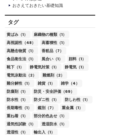
おさえておきたい基礎知識
タグ
黄ばみ（1）
麻織物の種類（1）
高視認性（48）
高蓄積性（1）
高懸念物質（1）
香粧品（7）
食品衛生法（1）
風合い（1）
顔料（1）
靴下（1）
静電気対策（1）
静電気（1）
電気泳動法（2）
難燃剤（2）
難分解性（1）
雑貨（1）
雑学（4）
防腐剤（1）
防災・安全評価（69）
防水性（1）
防ダニ性（1）
防しわ性（1）
長期毒性（1）
鑑別（7）
重金属（1）
重ね着（1）
部分的色あせ（1）
通気性試験（1）
透湿防水（1）
透湿性（1）
輸出入（1）