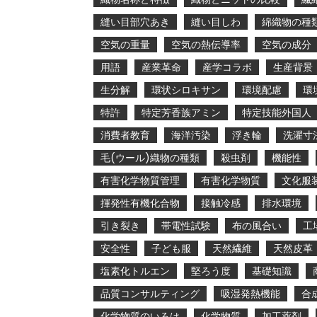
縫い目部穴あき
縫い目しわ
綿織物の種
空気の重量
空気の熱伝導率
空気の成分
用語
産業革命
産学コラボ
生産背景
生分解
環状シロキサン
環境配慮
環
特許
特定芳香族アミン
特定技能外国人
消費者教育
海洋汚染
浮き輪
洗濯寸
毛(ウール)織物の種類
殺虫剤
機能性
有害化学物質管理
有害化学物質
文化服
揮発性有機化合物
接触冷感
排水環境
引き裂き
帯電性試験
布の風合い
工
安全性
子ども服
天然繊維
天然皮革
塩素化トルエン
堅ろう度
基礎知識
品質コンサルティング
吸湿発熱機能
合
化学物質のいろは
化学物質
加工薬剤