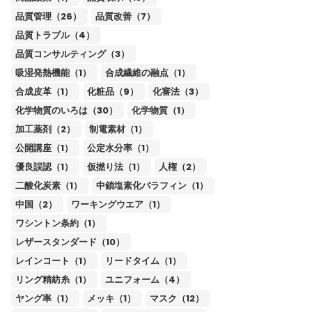
品質管理（26）
品質改善（7）
品質トラブル（4）
品質コンサルティング（3）
吸湿発熱機能（1）
合成繊維の融点（1）
合成皮革（1）
化粧品（9）
化審法（3）
化学物質のいろは（30）
化学物質（1）
加工薬剤（2）
制電素材（1）
公開講座（1）
公定水分率（1）
優良誤認（1）
仮撚り法（1）
人権（2）
二酸化炭素（1）
中鎖塩素化パラフィン（1）
中国（2）
ワーキングウエア（1）
ワシントン条約（1）
レザースタンダード（10）
レインコート（1）
リードタイム（1）
リング精紡糸（1）
ユニフォーム（4）
ヤング率（1）
メッキ（1）
マスク（12）