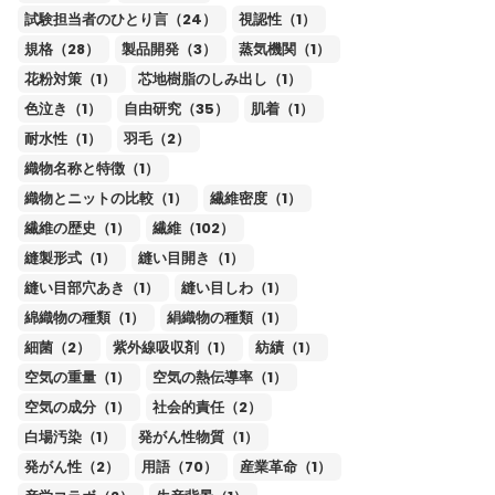
試験担当者のひとり言（24）
視認性（1）
規格（28）
製品開発（3）
蒸気機関（1）
花粉対策（1）
芯地樹脂のしみ出し（1）
色泣き（1）
自由研究（35）
肌着（1）
耐水性（1）
羽毛（2）
織物名称と特徴（1）
織物とニットの比較（1）
繊維密度（1）
繊維の歴史（1）
繊維（102）
縫製形式（1）
縫い目開き（1）
縫い目部穴あき（1）
縫い目しわ（1）
綿織物の種類（1）
絹織物の種類（1）
細菌（2）
紫外線吸収剤（1）
紡績（1）
空気の重量（1）
空気の熱伝導率（1）
空気の成分（1）
社会的責任（2）
白場汚染（1）
発がん性物質（1）
発がん性（2）
用語（70）
産業革命（1）