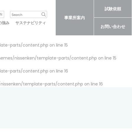
試験依頼
N
事業所案内
の強み
サステナビリティ
お問い合わせ
late-parts/content.php
on line
15
themes/nissenken/template-parts/content.php
on line
15
late-parts/content.php
on line
16
/nissenken/template-parts/content.php
on line
16