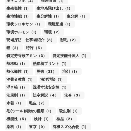
産学コラボ（2）
生産背景（1）
生殖毒性（1）
生地糸飛び出し（1）
生地性能（1）
生分解性（1）
生分解（1）
環状シロキサン（1）
環境配慮（1）
環境ホルモン（1）
環境（2）
現場探訪 仕事場紹介（3）
獣毛（2）
猫（2）
特許（5）
特定芳香族アミン（3）
特定技能外国人（1）
熱移動（1）
熱接着プリント（1）
熱伝導性（1）
災害（33）
溶剤（1）
消費者教育（1）
海洋汚染（1）
浮き輪（1）
洗濯寸法安定性（1）
法規制（1）
法令解説（4）
法令（3）
水着（1）
毛皮（2）
毛(ウール)織物の種類（1）
殺虫剤（1）
機能性（5）
検針（1）
検品（2）
染料（1）
東京（9）
有機スズ化合物（1）