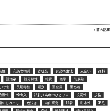
< 前の記事
積性
高懸念物質
香粧品
食品衛生法
風合い
顔料
難燃剤
難分解性
雑貨
雑学
防腐剤
しわ性
長期毒性
鑑別
重金属
重ね着
透湿性
輸出入
試験担当者のひとり言
視認性
規格
脂のしみ出し
色泣き
自由研究
肌着
耐水性
羽毛
維密度
繊維の歴史
繊維
縫製形式
縫い目開き