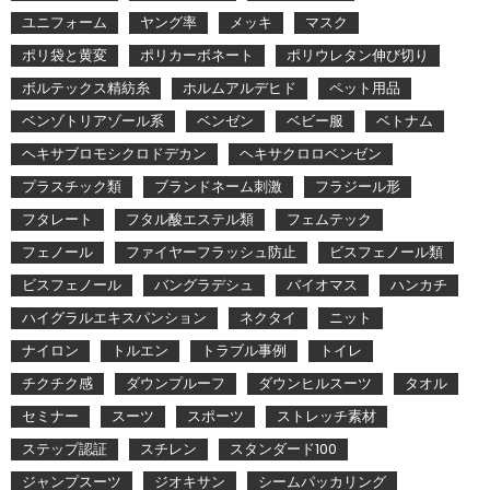
ユニフォーム
ヤング率
メッキ
マスク
ポリ袋と黄変
ポリカーボネート
ポリウレタン伸び切り
ボルテックス精紡糸
ホルムアルデヒド
ペット用品
ベンゾトリアゾール系
ベンゼン
ベビー服
ベトナム
ヘキサブロモシクロドデカン
ヘキサクロロベンゼン
プラスチック類
ブランドネーム刺激
フラジール形
フタレート
フタル酸エステル類
フェムテック
フェノール
ファイヤーフラッシュ防止
ビスフェノール類
ビスフェノール
バングラデシュ
バイオマス
ハンカチ
ハイグラルエキスパンション
ネクタイ
ニット
ナイロン
トルエン
トラブル事例
トイレ
チクチク感
ダウンプルーフ
ダウンヒルスーツ
タオル
セミナー
スーツ
スポーツ
ストレッチ素材
ステップ認証
スチレン
スタンダード100
ジャンプスーツ
ジオキサン
シームパッカリング