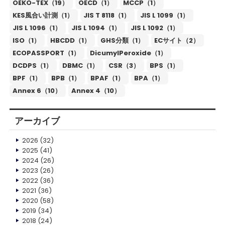
OEKO-TEX（19）
OECD（1）
MCCP（1）
KES風合い計測（1）
JIS T 8118（1）
JIS L 1099（1）
JIS L 1096（1）
JIS L 1094（1）
JIS L 1092（1）
ISO（1）
HBCDD（1）
GHS分類（1）
ECサイト（2）
ECOPASSPORT（1）
DicumylPeroxide（1）
DCDPS（1）
DBMC（1）
CSR（3）
BPS（1）
BPF（1）
BPB（1）
BPAF（1）
BPA（1）
Annex 6（10）
Annex 4（10）
アーカイブ
2026
(32)
2025
(41)
2024
(26)
2023
(26)
2022
(36)
2021
(36)
2020
(58)
2019
(34)
2018
(24)