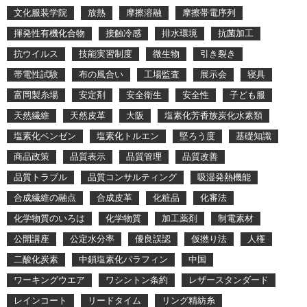
文化服装学院
放熱
摩擦溶融
摩擦帯電序列
揮発性有機化合物
接触冷感
排水環境
抗菌加工
抗ウイルス
技能実習制度
微生物
引き裂き
帯電性試験
布の風合い
工場監査
展示会
寝具
富岡製糸場
安定剤
安全衛生
安全性
子ども服
天然繊維
天然皮革
大阪
塩素化芳香族炭化水素類
塩素化ベンゼン
塩素化トルエン
堅ろう度
基礎知識
商品政策
品質表示
品質管理
品質改善
品質トラブル
品質コンサルティング
吸湿発熱機能
合成繊維の融点
合成皮革
化粧品
化審法
化学物質のいろは
化学物質
加工薬剤
制電素材
公開講座
公定水分率
優良誤認
仮撚り法
人権
二酸化炭素
中鎖塩素化パラフィン
中国
ワーキングウエア
ワシントン条約
レザースタンダード
レインコート
リードタイム
リング精紡糸