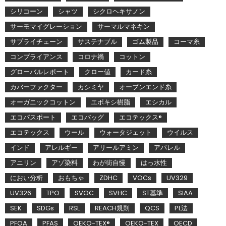
シリコーン
シャツ
シクロヘキサノン
サーモマイグレーション
サーマルマネキン
サプライチェーン
サステナブル
ゴム製品
コーマ糸
コンプライアンス
コロナ禍
コットン
グローバルレポート
クロー値
カード糸
カバーファクター
カシミヤ
オープンエンド糸
オーガニックコットン
エポキシ樹脂
エシカル
エコパスポート
エコバッグ
エコテックス®
エコテックス
ウール
ウォータジェット
ウイルス
インド
アレルギー
アリールアミン
アパレル
アニリン
アゾ染料
わが街自慢
はっ水性
におい分析
おもちゃ
ZDHC
VOCs
UV329
UV326
TPO
SVOC
SVHC
ST基準
SIAA
SEK
SDGs
RSL
REACH規則
QCS
PL法
PFOA
PFAS
OEKO-TEX®
OEKO-TEX
OECD