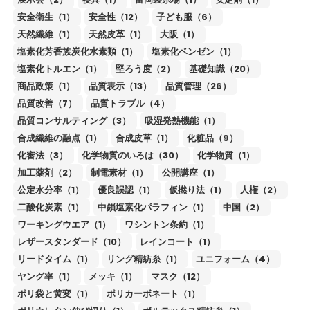
安全衛生（1）
安全性（12）
子ども服（6）
天然繊維（1）
天然皮革（1）
大阪（1）
塩素化芳香族炭化水素類（1）
塩素化ベンゼン（1）
塩素化トルエン（1）
堅ろう度（2）
基礎知識（20）
商品政策（1）
品質表示（13）
品質管理（26）
品質改善（7）
品質トラブル（4）
品質コンサルティング（3）
吸湿発熱機能（1）
合成繊維の融点（1）
合成皮革（1）
化粧品（9）
化審法（3）
化学物質のいろは（30）
化学物質（1）
加工薬剤（2）
制電素材（1）
公開講座（1）
公定水分率（1）
優良誤認（1）
仮撚り法（1）
人権（2）
二酸化炭素（1）
中鎖塩素化パラフィン（1）
中国（2）
ワーキングウエア（1）
ワシントン条約（1）
レザースタンダード（10）
レインコート（1）
リードタイム（1）
リング精紡糸（1）
ユニフォーム（4）
ヤング率（1）
メッキ（1）
マスク（12）
ポリ袋と黄変（1）
ポリカーボネート（1）