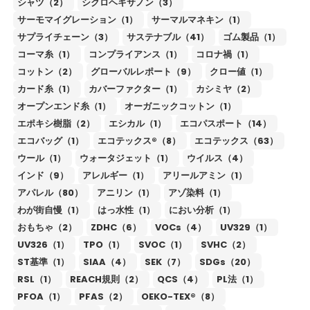
シャツ（2）
シクロヘキサノン（3）
サーモマイグレーション（1）
サーマルマネキン（1）
サプライチェーン（3）
サステナブル（41）
ゴム製品（1）
コーマ糸（1）
コンプライアンス（1）
コロナ禍（1）
コットン（2）
グローバルレポート（9）
クロー値（1）
カード糸（1）
カバーファクター（1）
カシミヤ（2）
オープンエンド糸（1）
オーガニックコットン（1）
エポキシ樹脂（2）
エシカル（1）
エコパスポート（14）
エコバッグ（1）
エコテックス®（8）
エコテックス（63）
ウール（1）
ウォータジェット（1）
ウイルス（4）
インド（9）
アレルギー（1）
アリールアミン（1）
アパレル（80）
アニリン（1）
アゾ染料（1）
わが街自慢（1）
はっ水性（1）
におい分析（1）
おもちゃ（2）
ZDHC（6）
VOCs（4）
UV329（1）
UV326（1）
TPO（1）
SVOC（1）
SVHC（2）
ST基準（1）
SIAA（4）
SEK（7）
SDGs（20）
RSL（1）
REACH規則（2）
QCS（4）
PL法（1）
PFOA（1）
PFAS（2）
OEKO-TEX®（8）