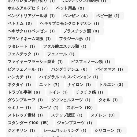
ポリウレタン伸び切り（1）
ボルテックス精紡糸（1）
ホルムアルデヒド（7）
ペット用品（2）
ベンゾトリアゾール系（1）
ベンゼン（4）
ベビー服（1）
ベトナム（3）
ヘキサブロモシクロドデカン（1）
ヘキサクロロベンゼン（1）
プラスチック類（3）
ブランドネーム刺激（1）
フラジール形（1）
フタレート（1）
フタル酸エステル類（1）
フェムテック（1）
フェノール（1）
ファイヤーフラッシュ防止（1）
ビスフェノール類（1）
ビスフェノール（1）
バングラデシュ（6）
バイオマス（1）
ハンカチ（1）
ハイグラルエキスパンション（1）
ネクタイ（1）
ニット（7）
ナイロン（1）
トルエン（3）
トラブル事例（6）
トイレ（1）
チクチク感（1）
ダウンプルーフ（1）
ダウンヒルスーツ（1）
タオル（1）
セミナー（1）
スーツ（1）
スポーツ（10）
ストレッチ素材（1）
ステップ認証（1）
スチレン（3）
スタンダード100（15）
ジャンプスーツ（1）
ジオキサン（1）
シームパッカリング（1）
シリコーン（1）