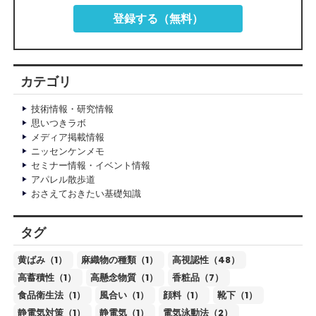
登録する（無料）
カテゴリ
技術情報・研究情報
思いつきラボ
メディア掲載情報
ニッセンケンメモ
セミナー情報・イベント情報
アパレル散歩道
おさえておきたい基礎知識
タグ
黄ばみ（1）
麻織物の種類（1）
高視認性（48）
高蓄積性（1）
高懸念物質（1）
香粧品（7）
食品衛生法（1）
風合い（1）
顔料（1）
靴下（1）
静電気対策（1）
静電気（1）
電気泳動法（2）