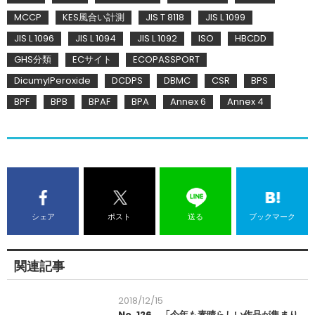
MCCP
KES風合い計測
JIS T 8118
JIS L 1099
JIS L 1096
JIS L 1094
JIS L 1092
ISO
HBCDD
GHS分類
ECサイト
ECOPASSPORT
DicumylPeroxide
DCDPS
DBMC
CSR
BPS
BPF
BPB
BPAF
BPA
Annex 6
Annex 4
シェア
ポスト
送る
ブックマーク
関連記事
2018/12/15
No. 126 「今年も素晴らしい作品が集まり