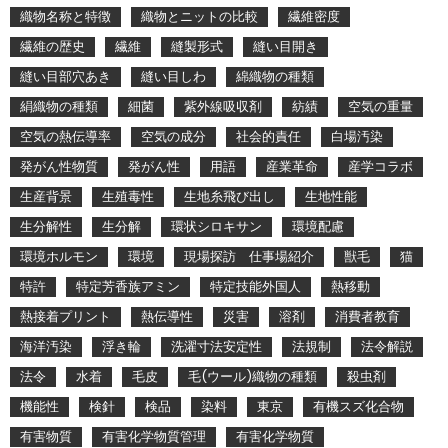
織物名称と特徴
織物とニットの比較
繊維密度
繊維の歴史
繊維
縫製形式
縫い目開き
縫い目部穴あき
縫い目しわ
綿織物の種類
絹織物の種類
細菌
紫外線吸収剤
紡績
空気の重量
空気の熱伝導率
空気の成分
社会的責任
白場汚染
発がん性物質
発がん性
用語
産業革命
産学コラボ
生産背景
生殖毒性
生地糸飛び出し
生地性能
生分解性
生分解
環状シロキサン
環境配慮
環境ホルモン
環境
現場探訪 仕事場紹介
獣毛
猫
特許
特定芳香族アミン
特定技能外国人
熱移動
熱接着プリント
熱伝導性
災害
溶剤
消費者教育
海洋汚染
浮き輪
洗濯寸法安定性
法規制
法令解説
法令
水着
毛皮
毛(ウール)織物の種類
殺虫剤
機能性
検針
検品
染料
東京
有機スズ化合物
有害物質
有害化学物質管理
有害化学物質