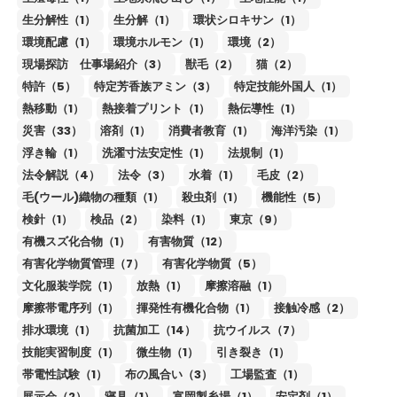
生分解性（1）
生分解（1）
環状シロキサン（1）
環境配慮（1）
環境ホルモン（1）
環境（2）
現場探訪 仕事場紹介（3）
獣毛（2）
猫（2）
特許（5）
特定芳香族アミン（3）
特定技能外国人（1）
熱移動（1）
熱接着プリント（1）
熱伝導性（1）
災害（33）
溶剤（1）
消費者教育（1）
海洋汚染（1）
浮き輪（1）
洗濯寸法安定性（1）
法規制（1）
法令解説（4）
法令（3）
水着（1）
毛皮（2）
毛(ウール)織物の種類（1）
殺虫剤（1）
機能性（5）
検針（1）
検品（2）
染料（1）
東京（9）
有機スズ化合物（1）
有害物質（12）
有害化学物質管理（7）
有害化学物質（5）
文化服装学院（1）
放熱（1）
摩擦溶融（1）
摩擦帯電序列（1）
揮発性有機化合物（1）
接触冷感（2）
排水環境（1）
抗菌加工（14）
抗ウイルス（7）
技能実習制度（1）
微生物（1）
引き裂き（1）
帯電性試験（1）
布の風合い（3）
工場監査（1）
展示会（2）
寝具（1）
富岡製糸場（1）
安定剤（1）