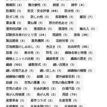
難燃剤（2）
難分解性（1）
雑貨（1）
雑学（4）
防腐剤（1）
防災・安全評価（69）
防水性（1）
防ダニ性（1）
防しわ性（1）
長期毒性（1）
鑑別（7）
重金属（1）
重ね着（1）
部分的色あせ（1）
通気性試験（1）
透湿防水（1）
透湿性（1）
輸出入（1）
試験担当者のひとり言（24）
視認性（1）
規格（28）
製品開発（3）
蒸気機関（1）
花粉対策（1）
芯地樹脂のしみ出し（1）
色泣き（1）
自由研究（35）
肌着（1）
耐水性（1）
羽毛（2）
織物名称と特徴（1）
織物とニットの比較（1）
繊維密度（1）
繊維の歴史（1）
繊維（102）
縫製形式（1）
縫い目開き（1）
縫い目部穴あき（1）
縫い目しわ（1）
綿織物の種類（1）
絹織物の種類（1）
細菌（2）
紫外線吸収剤（1）
紡績（1）
空気の重量（1）
空気の熱伝導率（1）
空気の成分（1）
社会的責任（2）
白場汚染（1）
発がん性物質（1）
発がん性（2）
用語（70）
産業革命（1）
産学コラボ（2）
生産背景（1）
生殖毒性（1）
生地糸飛び出し（1）
生地性能（1）