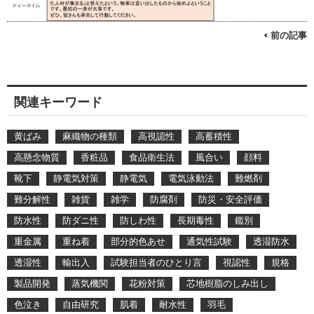
< 前の記事
関連キーワード
黄ばみ
麻織物の種類
高視認性
高蓄積性
高懸念物質
香粧品
食品衛生法
風合い
顔料
靴下
静電気対策
静電気
電気泳動法
難燃剤
難分解性
雑貨
雑学
防腐剤
防災・安全評価
防水性
防ダニ性
防しわ性
長期毒性
鑑別
重金属
重ね着
部分的色あせ
通気性試験
透湿防水
透湿性
輸出入
試験担当者のひとり言
視認性
規格
製品開発
蒸気機関
花粉対策
芯地樹脂のしみ出し
色泣き
自由研究
肌着
耐水性
羽毛