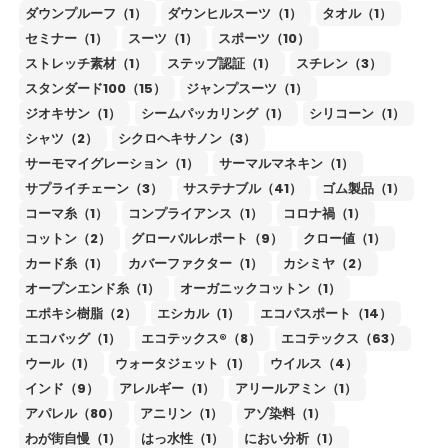
ダウンプルーフ（1）
ダウンヒルスーツ（1）
タオル（1）
セミナー（1）
スーツ（1）
スポーツ（10）
ストレッチ素材（1）
ステップ認証（1）
スチレン（3）
スタンダード100（15）
ジャンプスーツ（1）
ジオキサン（1）
シームパッカリング（1）
シリコーン（1）
シャツ（2）
シクロヘキサノン（3）
サーモマイグレーション（1）
サーマルマネキン（1）
サプライチェーン（3）
サステナブル（41）
ゴム製品（1）
コーマ糸（1）
コンプライアンス（1）
コロナ禍（1）
コットン（2）
グローバルレポート（9）
クロー値（1）
カード糸（1）
カバーファクター（1）
カシミヤ（2）
オープンエンド糸（1）
オーガニックコットン（1）
エポキシ樹脂（2）
エシカル（1）
エコパスポート（14）
エコバッグ（1）
エコテックス®（8）
エコテックス（63）
ウール（1）
ウォータジェット（1）
ウイルス（4）
インド（9）
アレルギー（1）
アリールアミン（1）
アパレル（80）
アニリン（1）
アゾ染料（1）
わが街自慢（1）
はっ水性（1）
におい分析（1）