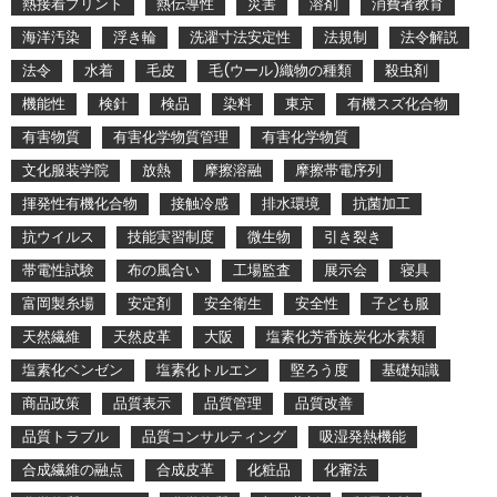
熱接着プリント
熱伝導性
災害
溶剤
消費者教育
海洋汚染
浮き輪
洗濯寸法安定性
法規制
法令解説
法令
水着
毛皮
毛(ウール)織物の種類
殺虫剤
機能性
検針
検品
染料
東京
有機スズ化合物
有害物質
有害化学物質管理
有害化学物質
文化服装学院
放熱
摩擦溶融
摩擦帯電序列
揮発性有機化合物
接触冷感
排水環境
抗菌加工
抗ウイルス
技能実習制度
微生物
引き裂き
帯電性試験
布の風合い
工場監査
展示会
寝具
富岡製糸場
安定剤
安全衛生
安全性
子ども服
天然繊維
天然皮革
大阪
塩素化芳香族炭化水素類
塩素化ベンゼン
塩素化トルエン
堅ろう度
基礎知識
商品政策
品質表示
品質管理
品質改善
品質トラブル
品質コンサルティング
吸湿発熱機能
合成繊維の融点
合成皮革
化粧品
化審法