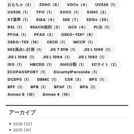
おもちゃ（2）
ZDHC（6）
VOCs（4）
UV329（1）
UV326（1）
TPO（1）
SVOC（1）
SVHC（2）
ST基準（1）
SIAA（4）
SEK（7）
SDGs（20）
RSL（1）
REACH規則（2）
QCS（4）
PL法（1）
PFOA（1）
PFAS（2）
OEKO-TEX®（8）
OEKO-TEX（19）
OECD（1）
MCCP（1）
KES風合い計測（1）
JIS T 8118（1）
JIS L 1099（1）
JIS L 1096（1）
JIS L 1094（1）
JIS L 1092（1）
ISO（1）
HBCDD（1）
GHS分類（1）
ECサイト（2）
ECOPASSPORT（1）
DicumylPeroxide（1）
DCDPS（1）
DBMC（1）
CSR（3）
BPS（1）
BPF（1）
BPB（1）
BPAF（1）
BPA（1）
Annex 6（10）
Annex 4（10）
アーカイブ
2026
(32)
2025
(41)