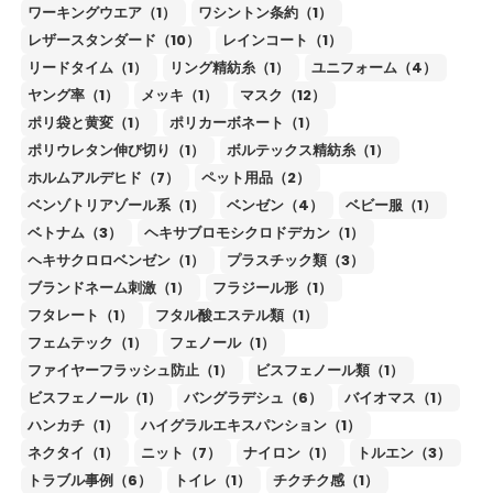
ワーキングウエア（1）
ワシントン条約（1）
レザースタンダード（10）
レインコート（1）
リードタイム（1）
リング精紡糸（1）
ユニフォーム（4）
ヤング率（1）
メッキ（1）
マスク（12）
ポリ袋と黄変（1）
ポリカーボネート（1）
ポリウレタン伸び切り（1）
ボルテックス精紡糸（1）
ホルムアルデヒド（7）
ペット用品（2）
ベンゾトリアゾール系（1）
ベンゼン（4）
ベビー服（1）
ベトナム（3）
ヘキサブロモシクロドデカン（1）
ヘキサクロロベンゼン（1）
プラスチック類（3）
ブランドネーム刺激（1）
フラジール形（1）
フタレート（1）
フタル酸エステル類（1）
フェムテック（1）
フェノール（1）
ファイヤーフラッシュ防止（1）
ビスフェノール類（1）
ビスフェノール（1）
バングラデシュ（6）
バイオマス（1）
ハンカチ（1）
ハイグラルエキスパンション（1）
ネクタイ（1）
ニット（7）
ナイロン（1）
トルエン（3）
トラブル事例（6）
トイレ（1）
チクチク感（1）