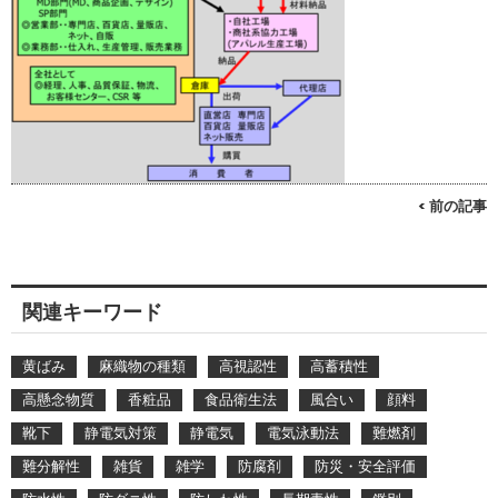
< 前の記事
関連キーワード
黄ばみ
麻織物の種類
高視認性
高蓄積性
高懸念物質
香粧品
食品衛生法
風合い
顔料
靴下
静電気対策
静電気
電気泳動法
難燃剤
難分解性
雑貨
雑学
防腐剤
防災・安全評価