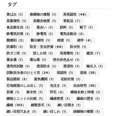
タグ
黄ばみ（1）
麻織物の種類（1）
高視認性（48）
高蓄積性（1）
高懸念物質（1）
香粧品（7）
食品衛生法（1）
風合い（1）
顔料（1）
靴下（1）
静電気対策（1）
静電気（1）
電気泳動法（2）
難燃剤（2）
難分解性（1）
雑貨（1）
雑学（4）
防腐剤（1）
防災・安全評価（69）
防水性（1）
防ダニ性（1）
防しわ性（1）
長期毒性（1）
鑑別（7）
重金属（1）
重ね着（1）
部分的色あせ（1）
通気性試験（1）
透湿防水（1）
透湿性（1）
輸出入（1）
試験担当者のひとり言（24）
視認性（1）
規格（28）
製品開発（3）
蒸気機関（1）
花粉対策（1）
芯地樹脂のしみ出し（1）
色泣き（1）
自由研究（35）
肌着（1）
耐水性（1）
羽毛（2）
織物名称と特徴（1）
織物とニットの比較（1）
繊維密度（1）
繊維の歴史（1）
繊維（102）
縫製形式（1）
縫い目開き（1）
縫い目部穴あき（1）
縫い目しわ（1）
綿織物の種類（1）