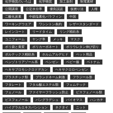
化学物質のいろは
化学物質
加工薬剤
制電素材
公開講座
公定水分率
優良誤認
仮撚り法
人権
二酸化炭素
中鎖塩素化パラフィン
中国
ワーキングウエア
ワシントン条約
レザースタンダード
レインコート
リードタイム
リング精紡糸
ユニフォーム
ヤング率
メッキ
マスク
ポリ袋と黄変
ポリカーボネート
ポリウレタン伸び切り
ボルテックス精紡糸
ホルムアルデヒド
ペット用品
ベンゾトリアゾール系
ベンゼン
ベビー服
ベトナム
ヘキサブロモシクロドデカン
ヘキサクロロベンゼン
プラスチック類
ブランドネーム刺激
フラジール形
フタレート
フタル酸エステル類
フェムテック
フェノール
ファイヤーフラッシュ防止
ビスフェノール類
ビスフェノール
バングラデシュ
バイオマス
ハンカチ
ハイグラルエキスパンション
ネクタイ
ニット