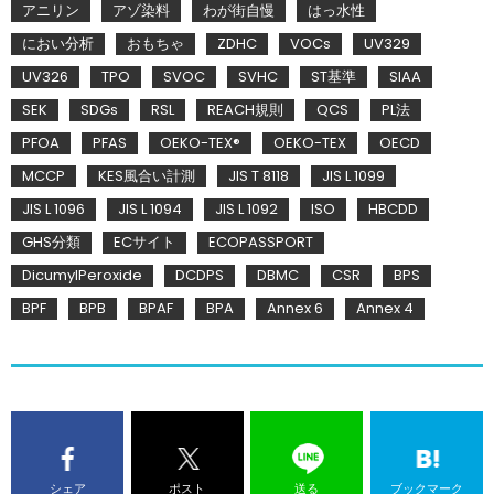
アニリン
アゾ染料
わが街自慢
はっ水性
におい分析
おもちゃ
ZDHC
VOCs
UV329
UV326
TPO
SVOC
SVHC
ST基準
SIAA
SEK
SDGs
RSL
REACH規則
QCS
PL法
PFOA
PFAS
OEKO-TEX®
OEKO-TEX
OECD
MCCP
KES風合い計測
JIS T 8118
JIS L 1099
JIS L 1096
JIS L 1094
JIS L 1092
ISO
HBCDD
GHS分類
ECサイト
ECOPASSPORT
DicumylPeroxide
DCDPS
DBMC
CSR
BPS
BPF
BPB
BPAF
BPA
Annex 6
Annex 4
シェア
ポスト
送る
ブックマーク