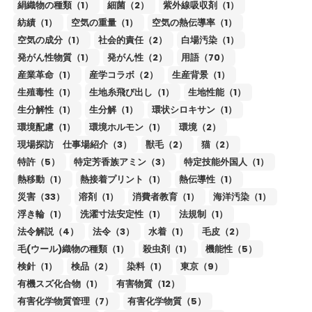
絹織物の種類（1）
細菌（2）
紫外線吸収剤（1）
紡績（1）
空気の重量（1）
空気の熱伝導率（1）
空気の成分（1）
社会的責任（2）
白場汚染（1）
発がん性物質（1）
発がん性（2）
用語（70）
産業革命（1）
産学コラボ（2）
生産背景（1）
生殖毒性（1）
生地糸飛び出し（1）
生地性能（1）
生分解性（1）
生分解（1）
環状シロキサン（1）
環境配慮（1）
環境ホルモン（1）
環境（2）
現場探訪 仕事場紹介（3）
獣毛（2）
猫（2）
特許（5）
特定芳香族アミン（3）
特定技能外国人（1）
熱移動（1）
熱接着プリント（1）
熱伝導性（1）
災害（33）
溶剤（1）
消費者教育（1）
海洋汚染（1）
浮き輪（1）
洗濯寸法安定性（1）
法規制（1）
法令解説（4）
法令（3）
水着（1）
毛皮（2）
毛(ウール)織物の種類（1）
殺虫剤（1）
機能性（5）
検針（1）
検品（2）
染料（1）
東京（9）
有機スズ化合物（1）
有害物質（12）
有害化学物質管理（7）
有害化学物質（5）