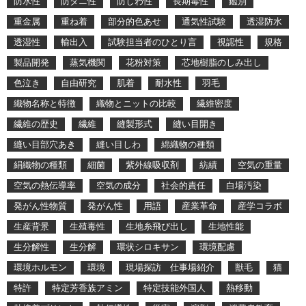
防水性
防ダニ性
防しわ性
長期毒性
鑑別
重金属
重ね着
部分的色あせ
通気性試験
透湿防水
透湿性
輸出入
試験担当者のひとり言
視認性
規格
製品開発
蒸気機関
花粉対策
芯地樹脂のしみ出し
色泣き
自由研究
肌着
耐水性
羽毛
織物名称と特徴
織物とニットの比較
繊維密度
繊維の歴史
繊維
縫製形式
縫い目開き
縫い目部穴あき
縫い目しわ
綿織物の種類
絹織物の種類
細菌
紫外線吸収剤
紡績
空気の重量
空気の熱伝導率
空気の成分
社会的責任
白場汚染
発がん性物質
発がん性
用語
産業革命
産学コラボ
生産背景
生殖毒性
生地糸飛び出し
生地性能
生分解性
生分解
環状シロキサン
環境配慮
環境ホルモン
環境
現場探訪 仕事場紹介
獣毛
猫
特許
特定芳香族アミン
特定技能外国人
熱移動