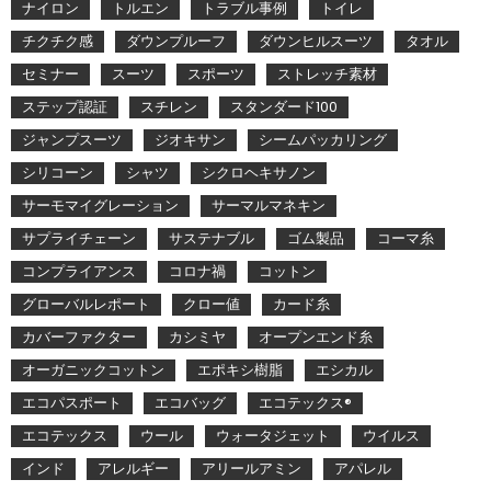
ナイロン
トルエン
トラブル事例
トイレ
チクチク感
ダウンプルーフ
ダウンヒルスーツ
タオル
セミナー
スーツ
スポーツ
ストレッチ素材
ステップ認証
スチレン
スタンダード100
ジャンプスーツ
ジオキサン
シームパッカリング
シリコーン
シャツ
シクロヘキサノン
サーモマイグレーション
サーマルマネキン
サプライチェーン
サステナブル
ゴム製品
コーマ糸
コンプライアンス
コロナ禍
コットン
グローバルレポート
クロー値
カード糸
カバーファクター
カシミヤ
オープンエンド糸
オーガニックコットン
エポキシ樹脂
エシカル
エコパスポート
エコバッグ
エコテックス®
エコテックス
ウール
ウォータジェット
ウイルス
インド
アレルギー
アリールアミン
アパレル