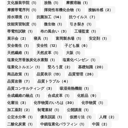
文化服装学院（1）
放熱（1）
摩擦溶融（1）
摩擦帯電序列（1）
揮発性有機化合物（1）
接触冷感（2）
排水環境（1）
抗菌加工（14）
抗ウイルス（7）
技能実習制度（1）
微生物（1）
引き裂き（1）
帯電性試験（1）
布の風合い（3）
工場監査（1）
展示会（2）
寝具（1）
富岡製糸場（1）
安定剤（1）
安全衛生（1）
安全性（12）
子ども服（6）
天然繊維（1）
天然皮革（1）
大阪（1）
塩素化芳香族炭化水素類（1）
塩素化ベンゼン（1）
塩素化トルエン（1）
堅ろう度（2）
基礎知識（20）
商品政策（1）
品質表示（13）
品質管理（26）
品質改善（7）
品質トラブル（4）
品質コンサルティング（3）
吸湿発熱機能（1）
合成繊維の融点（1）
合成皮革（1）
化粧品（9）
化審法（3）
化学物質のいろは（30）
化学物質（1）
加工薬剤（2）
制電素材（1）
公開講座（1）
公定水分率（1）
優良誤認（1）
仮撚り法（1）
人権（2）
二酸化炭素（1）
中鎖塩素化パラフィン（1）
中国（2）