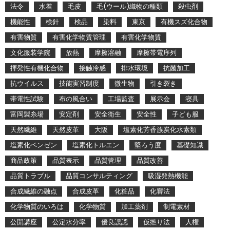
法令
水着
毛皮
毛(ウール)織物の種類
殺虫剤
機能性
検針
検品
染料
東京
有機スズ化合物
有害物質
有害化学物質管理
有害化学物質
文化服装学院
放熱
摩擦溶融
摩擦帯電序列
揮発性有機化合物
接触冷感
排水環境
抗菌加工
抗ウイルス
技能実習制度
微生物
引き裂き
帯電性試験
布の風合い
工場監査
展示会
寝具
富岡製糸場
安定剤
安全衛生
安全性
子ども服
天然繊維
天然皮革
大阪
塩素化芳香族炭化水素類
塩素化ベンゼン
塩素化トルエン
堅ろう度
基礎知識
商品政策
品質表示
品質管理
品質改善
品質トラブル
品質コンサルティング
吸湿発熱機能
合成繊維の融点
合成皮革
化粧品
化審法
化学物質のいろは
化学物質
加工薬剤
制電素材
公開講座
公定水分率
優良誤認
仮撚り法
人権