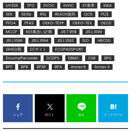
UV326
TPO
SVOC
SVHC
ST基準
SIAA
SEK
SDGs
RSL
REACH規則
QCS
PL法
PFOA
PFAS
OEKO-TEX®
OEKO-TEX
OECD
MCCP
KES風合い計測
JIS T 8118
JIS L 1099
JIS L 1096
JIS L 1094
JIS L 1092
ISO
HBCDD
GHS分類
ECサイト
ECOPASSPORT
DicumylPeroxide
DCDPS
DBMC
CSR
BPS
BPF
BPB
BPAF
BPA
Annex 6
Annex 4
シェア
ポスト
送る
ブックマーク