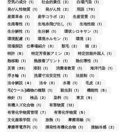
空気の成分（1）
社会的責任（2）
白場汚染（1）
発がん性物質（1）
発がん性（2）
用語（70）
産業革命（1）
産学コラボ（2）
生産背景（1）
生殖毒性（1）
生地糸飛び出し（1）
生地性能（1）
生分解性（1）
生分解（1）
環状シロキサン（1）
環境配慮（1）
環境ホルモン（1）
環境（2）
現場探訪 仕事場紹介（3）
獣毛（2）
猫（2）
特許（5）
特定芳香族アミン（3）
特定技能外国人（1）
熱移動（1）
熱接着プリント（1）
熱伝導性（1）
災害（33）
溶剤（1）
消費者教育（1）
海洋汚染（1）
浮き輪（1）
洗濯寸法安定性（1）
法規制（1）
法令解説（4）
法令（3）
水着（1）
毛皮（2）
毛(ウール)織物の種類（1）
殺虫剤（1）
機能性（5）
検針（1）
検品（2）
染料（1）
東京（9）
有機スズ化合物（1）
有害物質（12）
有害化学物質管理（7）
有害化学物質（5）
文化服装学院（1）
放熱（1）
摩擦溶融（1）
摩擦帯電序列（1）
揮発性有機化合物（1）
接触冷感（2）