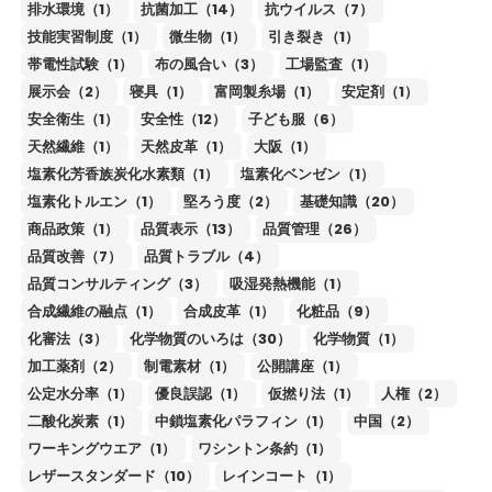
排水環境（1）
抗菌加工（14）
抗ウイルス（7）
技能実習制度（1）
微生物（1）
引き裂き（1）
帯電性試験（1）
布の風合い（3）
工場監査（1）
展示会（2）
寝具（1）
富岡製糸場（1）
安定剤（1）
安全衛生（1）
安全性（12）
子ども服（6）
天然繊維（1）
天然皮革（1）
大阪（1）
塩素化芳香族炭化水素類（1）
塩素化ベンゼン（1）
塩素化トルエン（1）
堅ろう度（2）
基礎知識（20）
商品政策（1）
品質表示（13）
品質管理（26）
品質改善（7）
品質トラブル（4）
品質コンサルティング（3）
吸湿発熱機能（1）
合成繊維の融点（1）
合成皮革（1）
化粧品（9）
化審法（3）
化学物質のいろは（30）
化学物質（1）
加工薬剤（2）
制電素材（1）
公開講座（1）
公定水分率（1）
優良誤認（1）
仮撚り法（1）
人権（2）
二酸化炭素（1）
中鎖塩素化パラフィン（1）
中国（2）
ワーキングウエア（1）
ワシントン条約（1）
レザースタンダード（10）
レインコート（1）