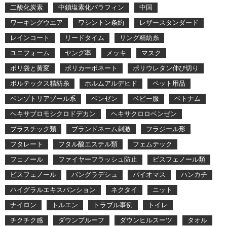
二酸化炭素
中鎖塩素化パラフィン
中国
ワーキングウエア
ワシントン条約
レザースタンダード
レインコート
リードタイム
リング精紡糸
ユニフォーム
ヤング率
メッキ
マスク
ポリ袋と黄変
ポリカーボネート
ポリウレタン伸び切り
ボルテックス精紡糸
ホルムアルデヒド
ペット用品
ベンゾトリアゾール系
ベンゼン
ベビー服
ベトナム
ヘキサブロモシクロドデカン
ヘキサクロロベンゼン
プラスチック類
ブランドネーム刺激
フラジール形
フタレート
フタル酸エステル類
フェムテック
フェノール
ファイヤーフラッシュ防止
ビスフェノール類
ビスフェノール
バングラデシュ
バイオマス
ハンカチ
ハイグラルエキスパンション
ネクタイ
ニット
ナイロン
トルエン
トラブル事例
トイレ
チクチク感
ダウンプルーフ
ダウンヒルスーツ
タオル