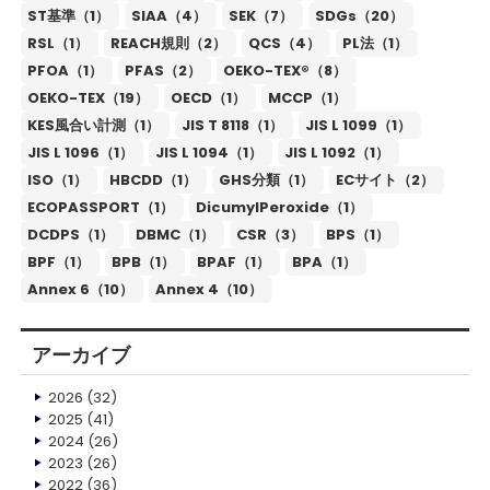
ST基準（1）
SIAA（4）
SEK（7）
SDGs（20）
RSL（1）
REACH規則（2）
QCS（4）
PL法（1）
PFOA（1）
PFAS（2）
OEKO-TEX®（8）
OEKO-TEX（19）
OECD（1）
MCCP（1）
KES風合い計測（1）
JIS T 8118（1）
JIS L 1099（1）
JIS L 1096（1）
JIS L 1094（1）
JIS L 1092（1）
ISO（1）
HBCDD（1）
GHS分類（1）
ECサイト（2）
ECOPASSPORT（1）
DicumylPeroxide（1）
DCDPS（1）
DBMC（1）
CSR（3）
BPS（1）
BPF（1）
BPB（1）
BPAF（1）
BPA（1）
Annex 6（10）
Annex 4（10）
アーカイブ
2026
(32)
2025
(41)
2024
(26)
2023
(26)
2022
(36)