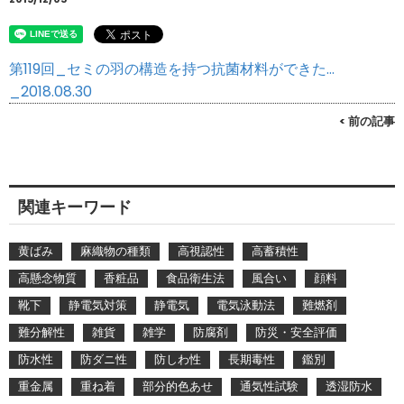
第119回_セミの羽の構造を持つ抗菌材料ができた…
_2018.08.30
< 前の記事
関連キーワード
黄ばみ
麻織物の種類
高視認性
高蓄積性
高懸念物質
香粧品
食品衛生法
風合い
顔料
靴下
静電気対策
静電気
電気泳動法
難燃剤
難分解性
雑貨
雑学
防腐剤
防災・安全評価
防水性
防ダニ性
防しわ性
長期毒性
鑑別
重金属
重ね着
部分的色あせ
通気性試験
透湿防水