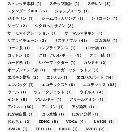
ストレッチ素材（1）
ステップ認証（1）
スチレン（3）
スタンダード100（15）
ジャンプスーツ（1）
ジオキサン（1）
シームパッカリング（1）
シリコーン（1）
シャツ（2）
シクロヘキサノン（3）
サーモマイグレーション（1）
サーマルマネキン（1）
サプライチェーン（3）
サステナブル（41）
ゴム製品（1）
コーマ糸（1）
コンプライアンス（1）
コロナ禍（1）
コットン（2）
グローバルレポート（9）
クロー値（1）
カード糸（1）
カバーファクター（1）
カシミヤ（2）
オープンエンド糸（1）
オーガニックコットン（1）
エポキシ樹脂（2）
エシカル（1）
エコパスポート（14）
エコバッグ（1）
エコテックス®（8）
エコテックス（63）
ウール（1）
ウォータジェット（1）
ウイルス（4）
インド（9）
アレルギー（1）
アリールアミン（1）
アパレル（80）
アニリン（1）
アゾ染料（1）
わが街自慢（1）
はっ水性（1）
におい分析（1）
おもちゃ（2）
ZDHC（6）
VOCs（4）
UV329（1）
UV326（1）
TPO（1）
SVOC（1）
SVHC（2）