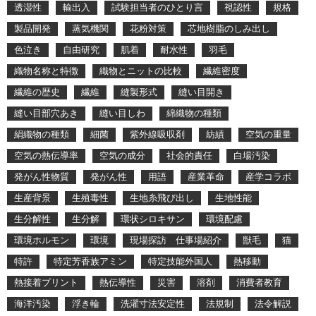
透湿性
輸出入
試験担当者のひとり言
視認性
規格
製品開発
蒸気機関
花粉対策
芯地樹脂のしみ出し
色泣き
自由研究
肌着
耐水性
羽毛
織物名称と特徴
織物とニットの比較
繊維密度
繊維の歴史
繊維
縫製形式
縫い目開き
縫い目部穴あき
縫い目しわ
綿織物の種類
絹織物の種類
細菌
紫外線吸収剤
紡績
空気の重量
空気の熱伝導率
空気の成分
社会的責任
白場汚染
発がん性物質
発がん性
用語
産業革命
産学コラボ
生産背景
生殖毒性
生地糸飛び出し
生地性能
生分解性
生分解
環状シロキサン
環境配慮
環境ホルモン
環境
現場探訪 仕事場紹介
獣毛
猫
特許
特定芳香族アミン
特定技能外国人
熱移動
熱接着プリント
熱伝導性
災害
溶剤
消費者教育
海洋汚染
浮き輪
洗濯寸法安定性
法規制
法令解説