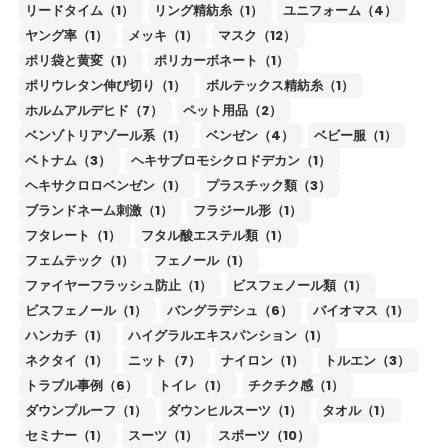
リードタイム（1）
リング精紡糸（1）
ユニフォーム（4）
ヤング率（1）
メッキ（1）
マスク（12）
ポリ袋と黄変（1）
ポリカーボネート（1）
ポリウレタン伸び切り（1）
ボルテックス精紡糸（1）
ホルムアルデヒド（7）
ペット用品（2）
ベンゾトリアゾール系（1）
ベンゼン（4）
ベビー服（1）
ベトナム（3）
ヘキサブロモシクロドデカン（1）
ヘキサクロロベンゼン（1）
プラスチック類（3）
ブランドネーム刺激（1）
フラジール形（1）
フタレート（1）
フタル酸エステル類（1）
フェムテック（1）
フェノール（1）
ファイヤーフラッシュ防止（1）
ビスフェノール類（1）
ビスフェノール（1）
バングラデシュ（6）
バイオマス（1）
ハンカチ（1）
ハイグラルエキスパンション（1）
ネクタイ（1）
ニット（7）
ナイロン（1）
トルエン（3）
トラブル事例（6）
トイレ（1）
チクチク感（1）
ダウンプルーフ（1）
ダウンヒルスーツ（1）
タオル（1）
セミナー（1）
スーツ（1）
スポーツ（10）