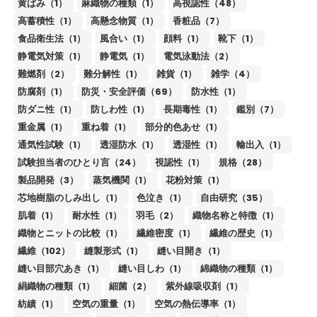
黄ばみ（1）
麻織物の種類（1）
高視認性（48）
高蓄積性（1）
高懸念物質（1）
香粧品（7）
食品衛生法（1）
風合い（1）
顔料（1）
靴下（1）
静電気対策（1）
静電気（1）
電気泳動法（2）
難燃剤（2）
難分解性（1）
雑貨（1）
雑学（4）
防腐剤（1）
防災・安全評価（69）
防水性（1）
防ダニ性（1）
防しわ性（1）
長期毒性（1）
鑑別（7）
重金属（1）
重ね着（1）
部分的色あせ（1）
通気性試験（1）
透湿防水（1）
透湿性（1）
輸出入（1）
試験担当者のひとり言（24）
視認性（1）
規格（28）
製品開発（3）
蒸気機関（1）
花粉対策（1）
芯地樹脂のしみ出し（1）
色泣き（1）
自由研究（35）
肌着（1）
耐水性（1）
羽毛（2）
織物名称と特徴（1）
織物とニットの比較（1）
繊維密度（1）
繊維の歴史（1）
繊維（102）
縫製形式（1）
縫い目開き（1）
縫い目部穴あき（1）
縫い目しわ（1）
綿織物の種類（1）
絹織物の種類（1）
細菌（2）
紫外線吸収剤（1）
紡績（1）
空気の重量（1）
空気の熱伝導率（1）