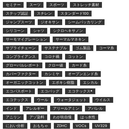
セミナー
スーツ
スポーツ
ストレッチ素材
ステップ認証
スチレン
スタンダード100
ジャンプスーツ
ジオキサン
シームパッカリング
シリコーン
シャツ
シクロヘキサノン
サーモマイグレーション
サーマルマネキン
サプライチェーン
サステナブル
ゴム製品
コーマ糸
コンプライアンス
コロナ禍
コットン
グローバルレポート
クロー値
カード糸
カバーファクター
カシミヤ
オープンエンド糸
オーガニックコットン
エポキシ樹脂
エシカル
エコパスポート
エコバッグ
エコテックス®
エコテックス
ウール
ウォータジェット
ウイルス
インド
アレルギー
アリールアミン
アパレル
アニリン
アゾ染料
わが街自慢
はっ水性
におい分析
おもちゃ
ZDHC
VOCs
UV329