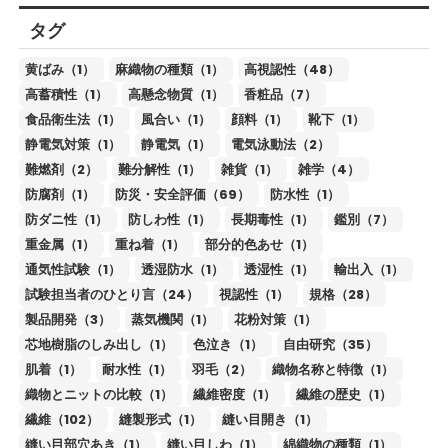
タグ
黄ばみ（1）
麻織物の種類（1）
高視認性（48）
高蓄積性（1）
高懸念物質（1）
香粧品（7）
食品衛生法（1）
風合い（1）
顔料（1）
靴下（1）
静電気対策（1）
静電気（1）
電気泳動法（2）
難燃剤（2）
難分解性（1）
雑貨（1）
雑学（4）
防腐剤（1）
防災・安全評価（69）
防水性（1）
防ダニ性（1）
防しわ性（1）
長期毒性（1）
鑑別（7）
重金属（1）
重ね着（1）
部分的色あせ（1）
通気性試験（1）
透湿防水（1）
透湿性（1）
輸出入（1）
試験担当者のひとり言（24）
視認性（1）
規格（28）
製品開発（3）
蒸気機関（1）
花粉対策（1）
芯地樹脂のしみ出し（1）
色泣き（1）
自由研究（35）
肌着（1）
耐水性（1）
羽毛（2）
織物名称と特徴（1）
織物とニットの比較（1）
繊維密度（1）
繊維の歴史（1）
繊維（102）
縫製形式（1）
縫い目開き（1）
縫い目部穴あき（1）
縫い目しわ（1）
綿織物の種類（1）