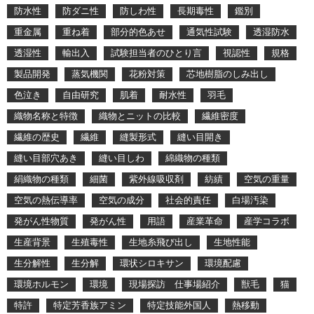
防水性
防ダニ性
防しわ性
長期毒性
鑑別
重金属
重ね着
部分的色あせ
通気性試験
透湿防水
透湿性
輸出入
試験担当者のひとり言
視認性
規格
製品開発
蒸気機関
花粉対策
芯地樹脂のしみ出し
色泣き
自由研究
肌着
耐水性
羽毛
織物名称と特徴
織物とニットの比較
繊維密度
繊維の歴史
繊維
縫製形式
縫い目開き
縫い目部穴あき
縫い目しわ
綿織物の種類
絹織物の種類
細菌
紫外線吸収剤
紡績
空気の重量
空気の熱伝導率
空気の成分
社会的責任
白場汚染
発がん性物質
発がん性
用語
産業革命
産学コラボ
生産背景
生殖毒性
生地糸飛び出し
生地性能
生分解性
生分解
環状シロキサン
環境配慮
環境ホルモン
環境
現場探訪 仕事場紹介
獣毛
猫
特許
特定芳香族アミン
特定技能外国人
熱移動