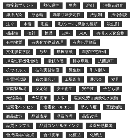
熱接着プリント
熱伝導性
災害
溶剤
消費者教育
海洋汚染
浮き輪
洗濯寸法安定性
法規制
法令解説
法令
水着
毛皮
毛(ウール)織物の種類
殺虫剤
機能性
検針
検品
染料
東京
有機スズ化合物
有害物質
有害化学物質管理
有害化学物質
文化服装学院
放熱
摩擦溶融
摩擦帯電序列
揮発性有機化合物
接触冷感
排水環境
抗菌加工
抗ウイルス
技能実習制度
微生物
引き裂き
帯電性試験
布の風合い
工場監査
展示会
寝具
富岡製糸場
安定剤
安全衛生
安全性
子ども服
天然繊維
天然皮革
大阪
塩素化芳香族炭化水素類
塩素化ベンゼン
塩素化トルエン
堅ろう度
基礎知識
商品政策
品質表示
品質管理
品質改善
品質トラブル
品質コンサルティング
吸湿発熱機能
合成繊維の融点
合成皮革
化粧品
化審法