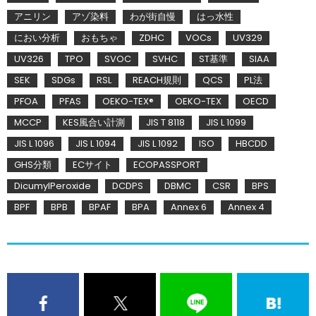
アニリン
アゾ染料
わが街自慢
はっ水性
におい分析
おもちゃ
ZDHC
VOCs
UV329
UV326
TPO
SVOC
SVHC
ST基準
SIAA
SEK
SDGs
RSL
REACH規則
QCS
PL法
PFOA
PFAS
OEKO-TEX®
OEKO-TEX
OECD
MCCP
KES風合い計測
JIS T 8118
JIS L 1099
JIS L 1096
JIS L 1094
JIS L 1092
ISO
HBCDD
GHS分類
ECサイト
ECOPASSPORT
DicumylPeroxide
DCDPS
DBMC
CSR
BPS
BPF
BPB
BPAF
BPA
Annex 6
Annex 4