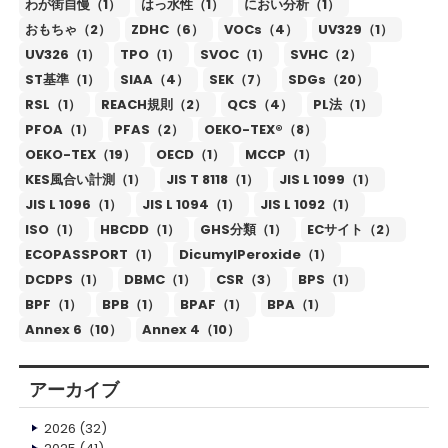
わが街自慢（1）
はっ水性（1）
におい分析（1）
おもちゃ（2）
ZDHC（6）
VOCs（4）
UV329（1）
UV326（1）
TPO（1）
SVOC（1）
SVHC（2）
ST基準（1）
SIAA（4）
SEK（7）
SDGs（20）
RSL（1）
REACH規則（2）
QCS（4）
PL法（1）
PFOA（1）
PFAS（2）
OEKO-TEX®（8）
OEKO-TEX（19）
OECD（1）
MCCP（1）
KES風合い計測（1）
JIS T 8118（1）
JIS L 1099（1）
JIS L 1096（1）
JIS L 1094（1）
JIS L 1092（1）
ISO（1）
HBCDD（1）
GHS分類（1）
ECサイト（2）
ECOPASSPORT（1）
DicumylPeroxide（1）
DCDPS（1）
DBMC（1）
CSR（3）
BPS（1）
BPF（1）
BPB（1）
BPAF（1）
BPA（1）
Annex 6（10）
Annex 4（10）
アーカイブ
2026
(32)