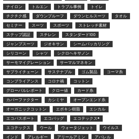
ナイロン
トルエン
トラブル事例
トイレ
チクチク感
ダウンプルーフ
ダウンヒルスーツ
タオル
セミナー
スーツ
スポーツ
ストレッチ素材
ステップ認証
スチレン
スタンダード100
ジャンプスーツ
ジオキサン
シームパッカリング
シリコーン
シャツ
シクロヘキサノン
サーモマイグレーション
サーマルマネキン
サプライチェーン
サステナブル
ゴム製品
コーマ糸
コンプライアンス
コロナ禍
コットン
グローバルレポート
クロー値
カード糸
カバーファクター
カシミヤ
オープンエンド糸
オーガニックコットン
エポキシ樹脂
エシカル
エコパスポート
エコバッグ
エコテックス®
エコテックス
ウール
ウォータジェット
ウイルス
インド
アレルギー
アリールアミン
アパレル