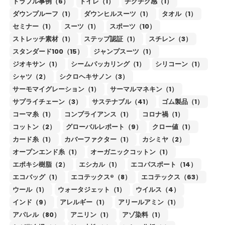
トラブル事例（6）
トイレ（1）
チクチク感（1）
ダウンプルーフ（1）
ダウンヒルスーツ（1）
タオル（1）
セミナー（1）
スーツ（1）
スポーツ（10）
ストレッチ素材（1）
ステップ認証（1）
スチレン（3）
スタンダード100（15）
ジャンプスーツ（1）
ジオキサン（1）
シームパッカリング（1）
シリコーン（1）
シャツ（2）
シクロヘキサノン（3）
サーモマイグレーション（1）
サーマルマネキン（1）
サプライチェーン（3）
サステナブル（41）
ゴム製品（1）
コーマ糸（1）
コンプライアンス（1）
コロナ禍（1）
コットン（2）
グローバルレポート（9）
クロー値（1）
カード糸（1）
カバーファクター（1）
カシミヤ（2）
オープンエンド糸（1）
オーガニックコットン（1）
エポキシ樹脂（2）
エシカル（1）
エコパスポート（14）
エコバッグ（1）
エコテックス®（8）
エコテックス（63）
ウール（1）
ウォータジェット（1）
ウイルス（4）
インド（9）
アレルギー（1）
アリールアミン（1）
アパレル（80）
アニリン（1）
アゾ染料（1）