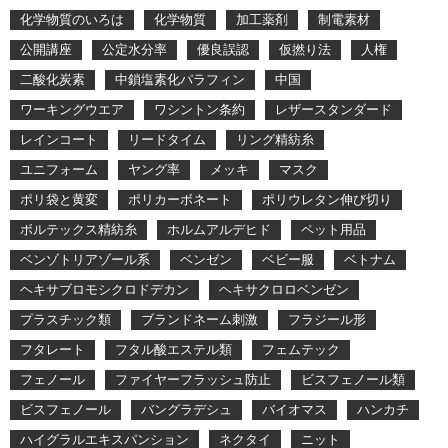
化学物質のいろは
化学物質
加工薬剤
制電素材
公開講座
公定水分率
優良誤認
仮撚り法
人権
二酸化炭素
中鎖塩素化パラフィン
中国
ワーキングウエア
ワシントン条約
レザースタンダード
レインコート
リードタイム
リング精紡糸
ユニフォーム
ヤング率
メッキ
マスク
ポリ袋と黄変
ポリカーボネート
ポリウレタン伸び切り
ボルテックス精紡糸
ホルムアルデヒド
ペット用品
ベンゾトリアゾール系
ベンゼン
ベビー服
ベトナム
ヘキサブロモシクロドデカン
ヘキサクロロベンゼン
プラスチック類
ブランドネーム刺激
フラジール形
フタレート
フタル酸エステル類
フェムテック
フェノール
ファイヤーフラッシュ防止
ビスフェノール類
ビスフェノール
バングラデシュ
バイオマス
ハンカチ
ハイグラルエキスパンション
ネクタイ
ニット