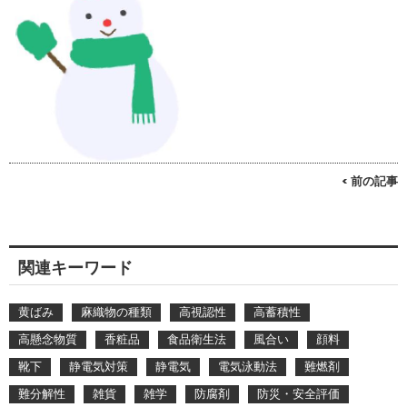
< 前の記事
関連キーワード
黄ばみ
麻織物の種類
高視認性
高蓄積性
高懸念物質
香粧品
食品衛生法
風合い
顔料
靴下
静電気対策
静電気
電気泳動法
難燃剤
難分解性
雑貨
雑学
防腐剤
防災・安全評価