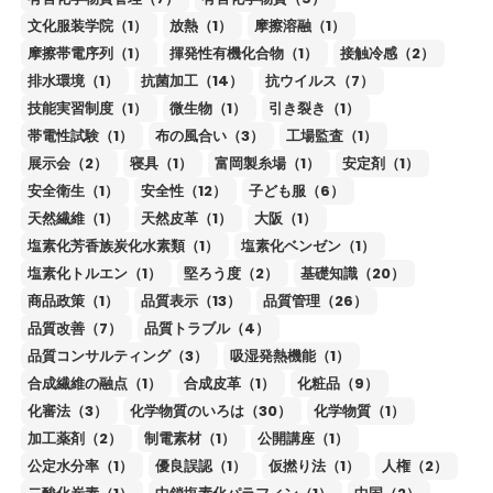
文化服装学院（1）
放熱（1）
摩擦溶融（1）
摩擦帯電序列（1）
揮発性有機化合物（1）
接触冷感（2）
排水環境（1）
抗菌加工（14）
抗ウイルス（7）
技能実習制度（1）
微生物（1）
引き裂き（1）
帯電性試験（1）
布の風合い（3）
工場監査（1）
展示会（2）
寝具（1）
富岡製糸場（1）
安定剤（1）
安全衛生（1）
安全性（12）
子ども服（6）
天然繊維（1）
天然皮革（1）
大阪（1）
塩素化芳香族炭化水素類（1）
塩素化ベンゼン（1）
塩素化トルエン（1）
堅ろう度（2）
基礎知識（20）
商品政策（1）
品質表示（13）
品質管理（26）
品質改善（7）
品質トラブル（4）
品質コンサルティング（3）
吸湿発熱機能（1）
合成繊維の融点（1）
合成皮革（1）
化粧品（9）
化審法（3）
化学物質のいろは（30）
化学物質（1）
加工薬剤（2）
制電素材（1）
公開講座（1）
公定水分率（1）
優良誤認（1）
仮撚り法（1）
人権（2）