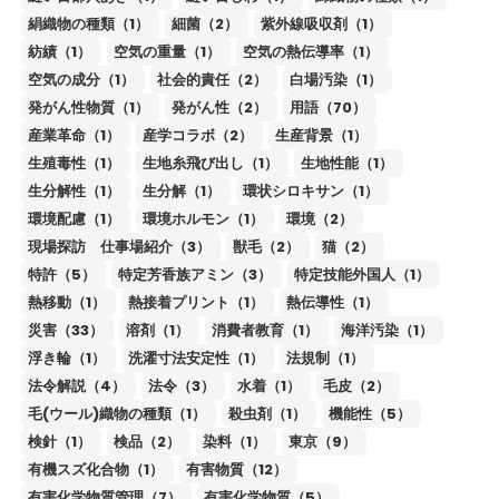
絹織物の種類（1）
細菌（2）
紫外線吸収剤（1）
紡績（1）
空気の重量（1）
空気の熱伝導率（1）
空気の成分（1）
社会的責任（2）
白場汚染（1）
発がん性物質（1）
発がん性（2）
用語（70）
産業革命（1）
産学コラボ（2）
生産背景（1）
生殖毒性（1）
生地糸飛び出し（1）
生地性能（1）
生分解性（1）
生分解（1）
環状シロキサン（1）
環境配慮（1）
環境ホルモン（1）
環境（2）
現場探訪 仕事場紹介（3）
獣毛（2）
猫（2）
特許（5）
特定芳香族アミン（3）
特定技能外国人（1）
熱移動（1）
熱接着プリント（1）
熱伝導性（1）
災害（33）
溶剤（1）
消費者教育（1）
海洋汚染（1）
浮き輪（1）
洗濯寸法安定性（1）
法規制（1）
法令解説（4）
法令（3）
水着（1）
毛皮（2）
毛(ウール)織物の種類（1）
殺虫剤（1）
機能性（5）
検針（1）
検品（2）
染料（1）
東京（9）
有機スズ化合物（1）
有害物質（12）
有害化学物質管理（7）
有害化学物質（5）