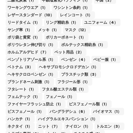
二酸化炭素（1）
中鎖塩素化パラフィン（1）
中国（2）
ワーキングウエア（1）
ワシントン条約（1）
レザースタンダード（10）
レインコート（1）
リードタイム（1）
リング精紡糸（1）
ユニフォーム（4）
ヤング率（1）
メッキ（1）
マスク（12）
ポリ袋と黄変（1）
ポリカーボネート（1）
ポリウレタン伸び切り（1）
ボルテックス精紡糸（1）
ホルムアルデヒド（7）
ペット用品（2）
ベンゾトリアゾール系（1）
ベンゼン（4）
ベビー服（1）
ベトナム（3）
ヘキサブロモシクロドデカン（1）
ヘキサクロロベンゼン（1）
プラスチック類（3）
ブランドネーム刺激（1）
フラジール形（1）
フタレート（1）
フタル酸エステル類（1）
フェムテック（1）
フェノール（1）
ファイヤーフラッシュ防止（1）
ビスフェノール類（1）
ビスフェノール（1）
バングラデシュ（6）
バイオマス（1）
ハンカチ（1）
ハイグラルエキスパンション（1）
ネクタイ（1）
ニット（7）
ナイロン（1）
トルエン（3）