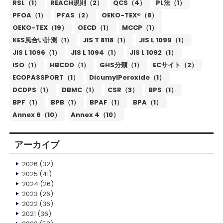
RSL（1）
REACH規則（2）
QCS（4）
PL法（1）
PFOA（1）
PFAS（2）
OEKO-TEX®（8）
OEKO-TEX（19）
OECD（1）
MCCP（1）
KES風合い計測（1）
JIS T 8118（1）
JIS L 1099（1）
JIS L 1096（1）
JIS L 1094（1）
JIS L 1092（1）
ISO（1）
HBCDD（1）
GHS分類（1）
ECサイト（2）
ECOPASSPORT（1）
DicumylPeroxide（1）
DCDPS（1）
DBMC（1）
CSR（3）
BPS（1）
BPF（1）
BPB（1）
BPAF（1）
BPA（1）
Annex 6（10）
Annex 4（10）
アーカイブ
2026
(32)
2025
(41)
2024
(26)
2023
(26)
2022
(36)
2021
(36)