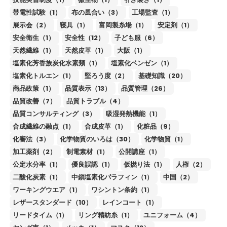
帯電性試験（1）
布の風合い（3）
工場監査（1）
展示会（2）
寝具（1）
富岡製糸場（1）
安定剤（1）
安全衛生（1）
安全性（12）
子ども服（6）
天然繊維（1）
天然皮革（1）
大阪（1）
塩素化芳香族炭化水素類（1）
塩素化ベンゼン（1）
塩素化トルエン（1）
堅ろう度（2）
基礎知識（20）
商品政策（1）
品質表示（13）
品質管理（26）
品質改善（7）
品質トラブル（4）
品質コンサルティング（3）
吸湿発熱機能（1）
合成繊維の融点（1）
合成皮革（1）
化粧品（9）
化審法（3）
化学物質のいろは（30）
化学物質（1）
加工薬剤（2）
制電素材（1）
公開講座（1）
公定水分率（1）
優良誤認（1）
仮撚り法（1）
人権（2）
二酸化炭素（1）
中鎖塩素化パラフィン（1）
中国（2）
ワーキングウエア（1）
ワシントン条約（1）
レザースタンダード（10）
レインコート（1）
リードタイム（1）
リング精紡糸（1）
ユニフォーム（4）