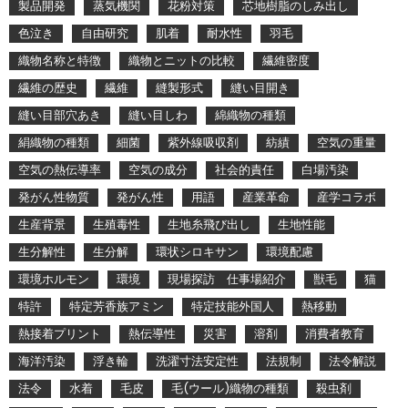
製品開発
蒸気機関
花粉対策
芯地樹脂のしみ出し
色泣き
自由研究
肌着
耐水性
羽毛
織物名称と特徴
織物とニットの比較
繊維密度
繊維の歴史
繊維
縫製形式
縫い目開き
縫い目部穴あき
縫い目しわ
綿織物の種類
絹織物の種類
細菌
紫外線吸収剤
紡績
空気の重量
空気の熱伝導率
空気の成分
社会的責任
白場汚染
発がん性物質
発がん性
用語
産業革命
産学コラボ
生産背景
生殖毒性
生地糸飛び出し
生地性能
生分解性
生分解
環状シロキサン
環境配慮
環境ホルモン
環境
現場探訪 仕事場紹介
獣毛
猫
特許
特定芳香族アミン
特定技能外国人
熱移動
熱接着プリント
熱伝導性
災害
溶剤
消費者教育
海洋汚染
浮き輪
洗濯寸法安定性
法規制
法令解説
法令
水着
毛皮
毛(ウール)織物の種類
殺虫剤