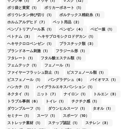
ヤング率（1）
メッキ（1）
マスク（12）
ポリ袋と黄変（1）
ポリカーボネート（1）
ポリウレタン伸び切り（1）
ボルテックス精紡糸（1）
ホルムアルデヒド（7）
ペット用品（2）
ベンゾトリアゾール系（1）
ベンゼン（4）
ベビー服（1）
ベトナム（3）
ヘキサブロモシクロドデカン（1）
ヘキサクロロベンゼン（1）
プラスチック類（3）
ブランドネーム刺激（1）
フラジール形（1）
フタレート（1）
フタル酸エステル類（1）
フェムテック（1）
フェノール（1）
ファイヤーフラッシュ防止（1）
ビスフェノール類（1）
ビスフェノール（1）
バングラデシュ（6）
バイオマス（1）
ハンカチ（1）
ハイグラルエキスパンション（1）
ネクタイ（1）
ニット（7）
ナイロン（1）
トルエン（3）
トラブル事例（6）
トイレ（1）
チクチク感（1）
ダウンプルーフ（1）
ダウンヒルスーツ（1）
タオル（1）
セミナー（1）
スーツ（1）
スポーツ（10）
ストレッチ素材（1）
ステップ認証（1）
スチレン（3）