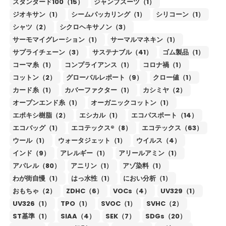
スタンダード100（15）
ジャンプスーツ（1）
ジオキサン（1）
シームパッカリング（1）
シリコーン（1）
シャツ（2）
シクロヘキサノン（3）
サーモマイグレーション（1）
サーマルマネキン（1）
サプライチェーン（3）
サステナブル（41）
ゴム製品（1）
コーマ糸（1）
コンプライアンス（1）
コロナ禍（1）
コットン（2）
グローバルレポート（9）
クロー値（1）
カード糸（1）
カバーファクター（1）
カシミヤ（2）
オープンエンド糸（1）
オーガニックコットン（1）
エポキシ樹脂（2）
エシカル（1）
エコパスポート（14）
エコバッグ（1）
エコテックス®（8）
エコテックス（63）
ウール（1）
ウォータジェット（1）
ウイルス（4）
インド（9）
アレルギー（1）
アリールアミン（1）
アパレル（80）
アニリン（1）
アゾ染料（1）
わが街自慢（1）
はっ水性（1）
におい分析（1）
おもちゃ（2）
ZDHC（6）
VOCs（4）
UV329（1）
UV326（1）
TPO（1）
SVOC（1）
SVHC（2）
ST基準（1）
SIAA（4）
SEK（7）
SDGs（20）