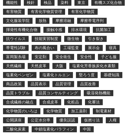
機能性
検針
検品
染料
東京
有機スズ化合物
有害物質
有害化学物質管理
有害化学物質
文化服装学院
放熱
摩擦溶融
摩擦帯電序列
揮発性有機化合物
接触冷感
排水環境
抗菌加工
抗ウイルス
技能実習制度
微生物
引き裂き
帯電性試験
布の風合い
工場監査
展示会
寝具
富岡製糸場
安定剤
安全衛生
安全性
子ども服
天然繊維
天然皮革
大阪
塩素化芳香族炭化水素類
塩素化ベンゼン
塩素化トルエン
堅ろう度
基礎知識
商品政策
品質表示
品質管理
品質改善
品質トラブル
品質コンサルティング
吸湿発熱機能
合成繊維の融点
合成皮革
化粧品
化審法
化学物質のいろは
化学物質
加工薬剤
制電素材
公開講座
公定水分率
優良誤認
仮撚り法
人権
二酸化炭素
中鎖塩素化パラフィン
中国