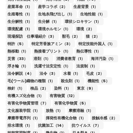
産業革命（1）
産学コラボ（2）
生産背景（1）
生殖毒性（1）
生地糸飛び出し（1）
生地性能（1）
生分解性（1）
生分解（1）
環状シロキサン（1）
環境配慮（1）
環境ホルモン（1）
環境（2）
現場探訪 仕事場紹介（3）
獣毛（2）
猫（2）
特許（5）
特定芳香族アミン（3）
特定技能外国人（1）
熱移動（1）
熱接着プリント（1）
熱伝導性（1）
災害（33）
溶剤（1）
消費者教育（1）
海洋汚染（1）
浮き輪（1）
洗濯寸法安定性（1）
法規制（1）
法令解説（4）
法令（3）
水着（1）
毛皮（2）
毛(ウール)織物の種類（1）
殺虫剤（1）
機能性（5）
検針（1）
検品（2）
染料（1）
東京（9）
有機スズ化合物（1）
有害物質（12）
有害化学物質管理（7）
有害化学物質（5）
文化服装学院（1）
放熱（1）
摩擦溶融（1）
摩擦帯電序列（1）
揮発性有機化合物（1）
接触冷感（2）
排水環境（1）
抗菌加工（14）
抗ウイルス（7）
技能実習制度（1）
微生物（1）
引き裂き（1）