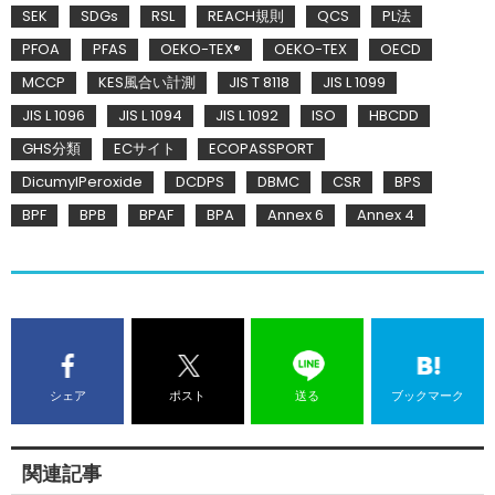
SEK
SDGs
RSL
REACH規則
QCS
PL法
PFOA
PFAS
OEKO-TEX®
OEKO-TEX
OECD
MCCP
KES風合い計測
JIS T 8118
JIS L 1099
JIS L 1096
JIS L 1094
JIS L 1092
ISO
HBCDD
GHS分類
ECサイト
ECOPASSPORT
DicumylPeroxide
DCDPS
DBMC
CSR
BPS
BPF
BPB
BPAF
BPA
Annex 6
Annex 4
シェア
ポスト
送る
ブックマーク
関連記事