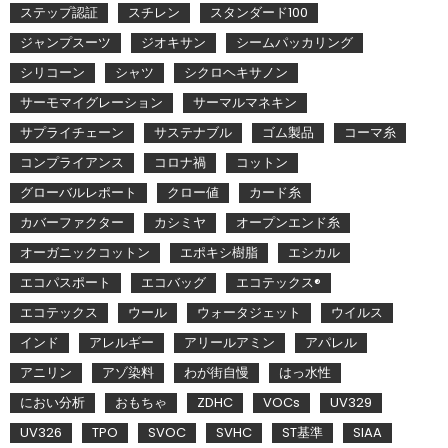
ステップ認証
スチレン
スタンダード100
ジャンプスーツ
ジオキサン
シームパッカリング
シリコーン
シャツ
シクロヘキサノン
サーモマイグレーション
サーマルマネキン
サプライチェーン
サステナブル
ゴム製品
コーマ糸
コンプライアンス
コロナ禍
コットン
グローバルレポート
クロー値
カード糸
カバーファクター
カシミヤ
オープンエンド糸
オーガニックコットン
エポキシ樹脂
エシカル
エコパスポート
エコバッグ
エコテックス®
エコテックス
ウール
ウォータジェット
ウイルス
インド
アレルギー
アリールアミン
アパレル
アニリン
アゾ染料
わが街自慢
はっ水性
におい分析
おもちゃ
ZDHC
VOCs
UV329
UV326
TPO
SVOC
SVHC
ST基準
SIAA