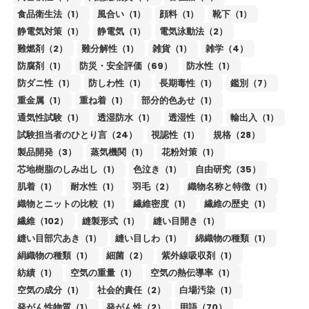
食品衛生法（1）
風合い（1）
顔料（1）
靴下（1）
静電気対策（1）
静電気（1）
電気泳動法（2）
難燃剤（2）
難分解性（1）
雑貨（1）
雑学（4）
防腐剤（1）
防災・安全評価（69）
防水性（1）
防ダニ性（1）
防しわ性（1）
長期毒性（1）
鑑別（7）
重金属（1）
重ね着（1）
部分的色あせ（1）
通気性試験（1）
透湿防水（1）
透湿性（1）
輸出入（1）
試験担当者のひとり言（24）
視認性（1）
規格（28）
製品開発（3）
蒸気機関（1）
花粉対策（1）
芯地樹脂のしみ出し（1）
色泣き（1）
自由研究（35）
肌着（1）
耐水性（1）
羽毛（2）
織物名称と特徴（1）
織物とニットの比較（1）
繊維密度（1）
繊維の歴史（1）
繊維（102）
縫製形式（1）
縫い目開き（1）
縫い目部穴あき（1）
縫い目しわ（1）
綿織物の種類（1）
絹織物の種類（1）
細菌（2）
紫外線吸収剤（1）
紡績（1）
空気の重量（1）
空気の熱伝導率（1）
空気の成分（1）
社会的責任（2）
白場汚染（1）
発がん性物質（1）
発がん性（2）
用語（70）