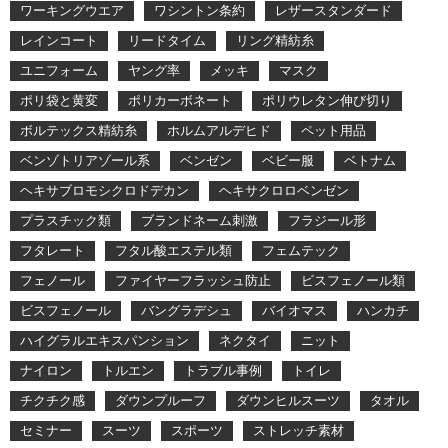
ワーキングウエア
ワシントン条約
レザースタンダード
レインコート
リードタイム
リング精紡糸
ユニフォーム
ヤング率
メッキ
マスク
ポリ袋と黄変
ポリカーボネート
ポリウレタン伸び切り
ボルテックス精紡糸
ホルムアルデヒド
ペット用品
ベンゾトリアゾール系
ベンゼン
ベビー服
ベトナム
ヘキサブロモシクロドデカン
ヘキサクロロベンゼン
プラスチック類
ブランドネーム刺激
フラジール形
フタレート
フタル酸エステル類
フェムテック
フェノール
ファイヤーフラッシュ防止
ビスフェノール類
ビスフェノール
バングラデシュ
バイオマス
ハンカチ
ハイグラルエキスパンション
ネクタイ
ニット
ナイロン
トルエン
トラブル事例
トイレ
チクチク感
ダウンプルーフ
ダウンヒルスーツ
タオル
セミナー
スーツ
スポーツ
ストレッチ素材