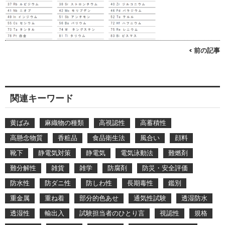
< 前の記事
関連キーワード
黄ばみ
麻織物の種類
高視認性
高蓄積性
高懸念物質
香粧品
食品衛生法
風合い
顔料
靴下
静電気対策
静電気
電気泳動法
難燃剤
難分解性
雑貨
雑学
防腐剤
防災・安全評価
防水性
防ダニ性
防しわ性
長期毒性
鑑別
重金属
重ね着
部分的色あせ
通気性試験
透湿防水
透湿性
輸出入
試験担当者のひとり言
視認性
規格