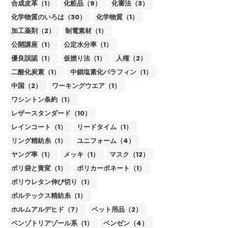
合成皮革（1）
化粧品（9）
化審法（3）
化学物質のいろは（30）
化学物質（1）
加工薬剤（2）
制電素材（1）
公開講座（1）
公定水分率（1）
優良誤認（1）
仮撚り法（1）
人権（2）
二酸化炭素（1）
中鎖塩素化パラフィン（1）
中国（2）
ワーキングウエア（1）
ワシントン条約（1）
レザースタンダード（10）
レインコート（1）
リードタイム（1）
リング精紡糸（1）
ユニフォーム（4）
ヤング率（1）
メッキ（1）
マスク（12）
ポリ袋と黄変（1）
ポリカーボネート（1）
ポリウレタン伸び切り（1）
ボルテックス精紡糸（1）
ホルムアルデヒド（7）
ペット用品（2）
ベンゾトリアゾール系（1）
ベンゼン（4）