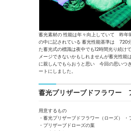
蓄光素材の 性能は年々向上していて 昨年9月
の中に記されている 蓄光性能基準は 720
た蓄光式の標識は夜中でも12時間光り続け
メージできないかもしれませんが蓄光性能
に親しんでもらおうと思い 今回の思いつ
ートにしました。
蓄光プリザーブドフラワー 
用意するもの
・蓄光プリザーブドフラワー（ローズ） ・
・プリザーブドローズの葉