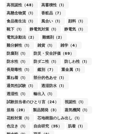
高視認性（48）
高蓄積性（1）
高懸念物質（1）
香粧品（7）
食品衛生法（1）
風合い（1）
顔料（1）
靴下（1）
静電気対策（1）
静電気（1）
電気泳動法（2）
難燃剤（2）
難分解性（1）
雑貨（1）
雑学（4）
防腐剤（1）
防災・安全評価（69）
防水性（1）
防ダニ性（1）
防しわ性（1）
長期毒性（1）
鑑別（7）
重金属（1）
重ね着（1）
部分的色あせ（1）
通気性試験（1）
透湿防水（1）
透湿性（1）
輸出入（1）
試験担当者のひとり言（24）
視認性（1）
規格（28）
製品開発（3）
蒸気機関（1）
花粉対策（1）
芯地樹脂のしみ出し（1）
色泣き（1）
自由研究（35）
肌着（1）