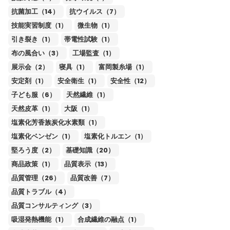
抗菌加工（14）
抗ウイルス（7）
技能実習制度（1）
微生物（1）
引き裂き（1）
帯電性試験（1）
布の風合い（3）
工場監査（1）
展示会（2）
寝具（1）
富岡製糸場（1）
安定剤（1）
安全衛生（1）
安全性（12）
子ども服（6）
天然繊維（1）
天然皮革（1）
大阪（1）
塩素化芳香族炭化水素類（1）
塩素化ベンゼン（1）
塩素化トルエン（1）
堅ろう度（2）
基礎知識（20）
商品政策（1）
品質表示（13）
品質管理（26）
品質改善（7）
品質トラブル（4）
品質コンサルティング（3）
吸湿発熱機能（1）
合成繊維の融点（1）