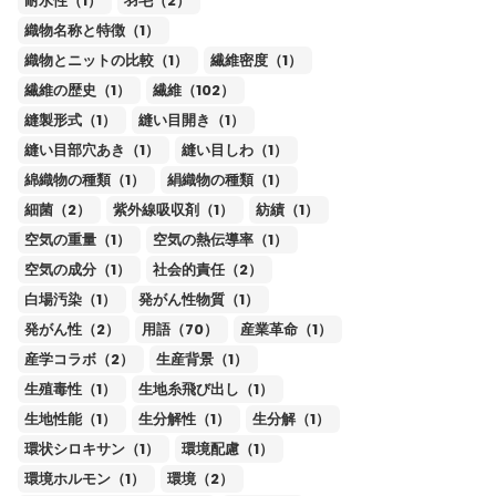
耐水性（1）
羽毛（2）
織物名称と特徴（1）
織物とニットの比較（1）
繊維密度（1）
繊維の歴史（1）
繊維（102）
縫製形式（1）
縫い目開き（1）
縫い目部穴あき（1）
縫い目しわ（1）
綿織物の種類（1）
絹織物の種類（1）
細菌（2）
紫外線吸収剤（1）
紡績（1）
空気の重量（1）
空気の熱伝導率（1）
空気の成分（1）
社会的責任（2）
白場汚染（1）
発がん性物質（1）
発がん性（2）
用語（70）
産業革命（1）
産学コラボ（2）
生産背景（1）
生殖毒性（1）
生地糸飛び出し（1）
生地性能（1）
生分解性（1）
生分解（1）
環状シロキサン（1）
環境配慮（1）
環境ホルモン（1）
環境（2）