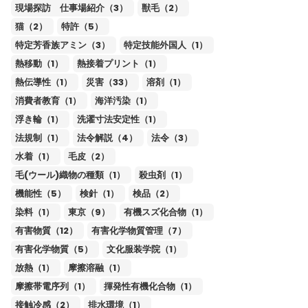
現場探訪 仕事場紹介（3）
獣毛（2）
猫（2）
特許（5）
特定芳香族アミン（3）
特定技能外国人（1）
熱移動（1）
熱接着プリント（1）
熱伝導性（1）
災害（33）
溶剤（1）
消費者教育（1）
海洋汚染（1）
浮き輪（1）
洗濯寸法安定性（1）
法規制（1）
法令解説（4）
法令（3）
水着（1）
毛皮（2）
毛(ウール)織物の種類（1）
殺虫剤（1）
機能性（5）
検針（1）
検品（2）
染料（1）
東京（9）
有機スズ化合物（1）
有害物質（12）
有害化学物質管理（7）
有害化学物質（5）
文化服装学院（1）
放熱（1）
摩擦溶融（1）
摩擦帯電序列（1）
揮発性有機化合物（1）
接触冷感（2）
排水環境（1）