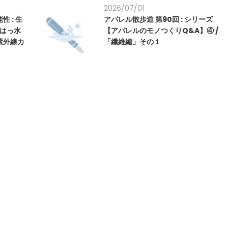
2026/07/01
性 : 生
アパレル散歩道 第90回 : シリーズ
、はっ水
【アパレルのモノつくりQ&A】④ /
紫外線カ
「繊維編」その１