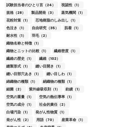
試験担当者のひとり言（24）
視認性（1）
規格（28）
製品開発（3）
蒸気機関（1）
花粉対策（1）
芯地樹脂のしみ出し（1）
色泣き（1）
自由研究（35）
肌着（1）
耐水性（1）
羽毛（2）
織物名称と特徴（1）
織物とニットの比較（1）
繊維密度（1）
繊維の歴史（1）
繊維（102）
縫製形式（1）
縫い目開き（1）
縫い目部穴あき（1）
縫い目しわ（1）
綿織物の種類（1）
絹織物の種類（1）
細菌（2）
紫外線吸収剤（1）
紡績（1）
空気の重量（1）
空気の熱伝導率（1）
空気の成分（1）
社会的責任（2）
白場汚染（1）
発がん性物質（1）
発がん性（2）
用語（70）
産業革命（1）