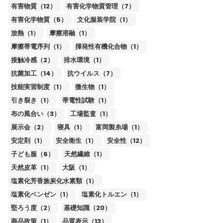
有害物質（12）
有害化学物質管理（7）
有害化学物質（5）
文化服装学院（1）
放熱（1）
摩擦溶融（1）
摩擦帯電序列（1）
揮発性有機化合物（1）
接触冷感（2）
排水環境（1）
抗菌加工（14）
抗ウイルス（7）
技能実習制度（1）
微生物（1）
引き裂き（1）
帯電性試験（1）
布の風合い（3）
工場監査（1）
展示会（2）
寝具（1）
富岡製糸場（1）
安定剤（1）
安全衛生（1）
安全性（12）
子ども服（6）
天然繊維（1）
天然皮革（1）
大阪（1）
塩素化芳香族炭化水素類（1）
塩素化ベンゼン（1）
塩素化トルエン（1）
堅ろう度（2）
基礎知識（20）
商品政策（1）
品質表示（13）