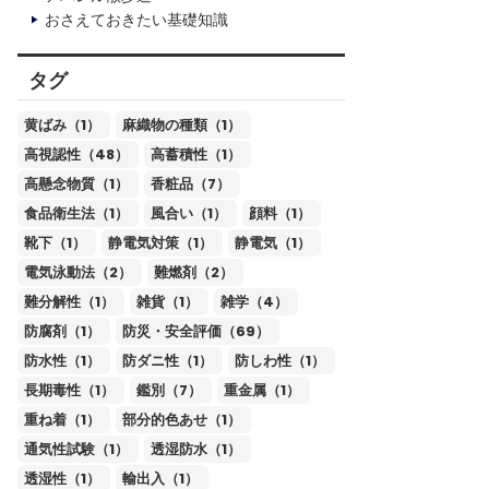
おさえておきたい基礎知識
タグ
黄ばみ（1）
麻織物の種類（1）
高視認性（48）
高蓄積性（1）
高懸念物質（1）
香粧品（7）
食品衛生法（1）
風合い（1）
顔料（1）
靴下（1）
静電気対策（1）
静電気（1）
電気泳動法（2）
難燃剤（2）
難分解性（1）
雑貨（1）
雑学（4）
防腐剤（1）
防災・安全評価（69）
防水性（1）
防ダニ性（1）
防しわ性（1）
長期毒性（1）
鑑別（7）
重金属（1）
重ね着（1）
部分的色あせ（1）
通気性試験（1）
透湿防水（1）
透湿性（1）
輸出入（1）