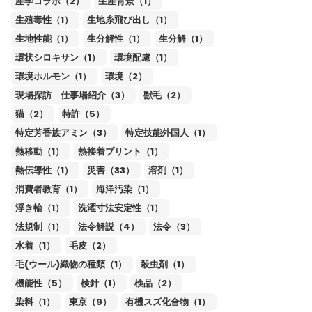
産学コラボ（2）
生産背景（1）
生殖毒性（1）
生地糸飛び出し（1）
生地性能（1）
生分解性（1）
生分解（1）
環状シロキサン（1）
環境配慮（1）
環境ホルモン（1）
環境（2）
現場探訪 仕事場紹介（3）
獣毛（2）
猫（2）
特許（5）
特定芳香族アミン（3）
特定技能外国人（1）
熱移動（1）
熱接着プリント（1）
熱伝導性（1）
災害（33）
溶剤（1）
消費者教育（1）
海洋汚染（1）
浮き輪（1）
洗濯寸法安定性（1）
法規制（1）
法令解説（4）
法令（3）
水着（1）
毛皮（2）
毛(ウール)織物の種類（1）
殺虫剤（1）
機能性（5）
検針（1）
検品（2）
染料（1）
東京（9）
有機スズ化合物（1）