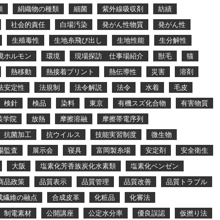
類
絹織物の種類
細菌
紫外線吸収剤
紡績
社会的責任
白場汚染
発がん性物質
発がん性
生殖毒性
生地糸飛び出し
生地性能
生分解性
境ホルモン
環境
現場探訪 仕事場紹介
獣毛
猫
熱移動
熱接着プリント
熱伝導性
災害
溶剤
法安定性
法規制
法令解説
法令
水着
毛皮
検針
検品
染料
東京
有機スズ化合物
有害物質
装学院
放熱
摩擦溶融
摩擦帯電序列
抗菌加工
抗ウイルス
技能実習制度
微生物
場監査
展示会
寝具
富岡製糸場
安定剤
安全衛生
大阪
塩素化芳香族炭化水素類
塩素化ベンゼン
商品政策
品質表示
品質管理
品質改善
品質トラブル
成繊維の融点
合成皮革
化粧品
化審法
制電素材
公開講座
公定水分率
優良誤認
仮撚り法