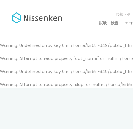
お知らせ
試験・検査
エコ
Warning
: Undefined array key 0 in
/home/kir657649/public_html
Warning
: Attempt to read property "cat_name" on null in
/home
Warning
: Undefined array key 0 in
/home/kir657649/public_html
Warning
: Attempt to read property "slug" on null in
/home/kir65