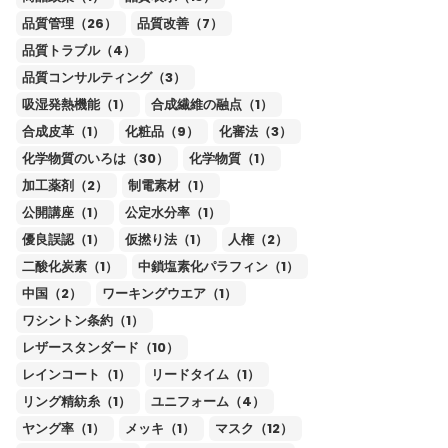
品質管理（26）
品質改善（7）
品質トラブル（4）
品質コンサルティング（3）
吸湿発熱機能（1）
合成繊維の融点（1）
合成皮革（1）
化粧品（9）
化審法（3）
化学物質のいろは（30）
化学物質（1）
加工薬剤（2）
制電素材（1）
公開講座（1）
公定水分率（1）
優良誤認（1）
仮撚り法（1）
人権（2）
二酸化炭素（1）
中鎖塩素化パラフィン（1）
中国（2）
ワーキングウエア（1）
ワシントン条約（1）
レザースタンダード（10）
レインコート（1）
リードタイム（1）
リング精紡糸（1）
ユニフォーム（4）
ヤング率（1）
メッキ（1）
マスク（12）