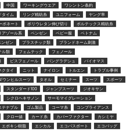
中国
ワーキングウエア
ワシントン条約
ドタイム
リング精紡糸
ユニフォーム
ヤング率
ーボネート
ポリウレタン伸び切り
ボルテックス精紡糸
リアゾール系
ベンゼン
ベビー服
ベトナム
ベンゼン
プラスチック類
ブランドネーム刺激
テル類
フェムテック
フェノール
類
ビスフェノール
バングラデシュ
バイオマス
ネクタイ
ニット
ナイロン
トルエン
トラブル事例
ダウンヒルスーツ
タオル
セミナー
スーツ
スポーツ
スタンダード100
ジャンプスーツ
ジオキサン
シクロヘキサノン
サーモマイグレーション
ステナブル
ゴム製品
コーマ糸
コンプライアンス
クロー値
カード糸
カバーファクター
カシミヤ
エポキシ樹脂
エシカル
エコパスポート
エコバッグ