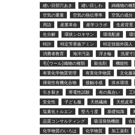
縫い目部穴あき
縫い目しわ
綿織物の種
空気の重量
空気の熱伝導率
空気の成分
用語
産業革命
産学コラボ
生産背景
生分解
環状シロキサン
環境配慮
環
特許
特定芳香族アミン
特定技能外国人
消費者教育
海洋汚染
浮き輪
洗濯寸
毛(ウール)織物の種類
殺虫剤
機能性
有害化学物質管理
有害化学物質
文化服
揮発性有機化合物
接触冷感
排水環境
引き裂き
帯電性試験
布の風合い
工
安全性
子ども服
天然繊維
天然皮革
塩素化トルエン
堅ろう度
基礎知識
品質コンサルティング
吸湿発熱機能
合
化学物質のいろは
化学物質
加工薬剤