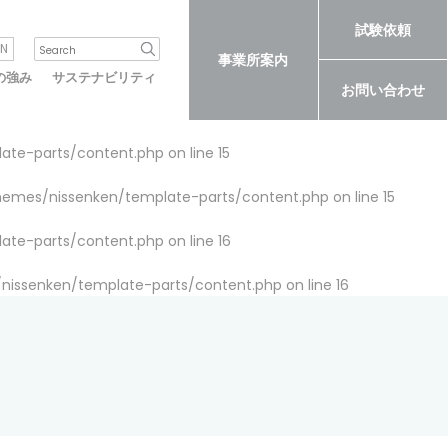
試験依頼
N
事業所案内
の強み
サステナビリティ
お問い合わせ
late-parts/content.php
on line
15
themes/nissenken/template-parts/content.php
on line
15
late-parts/content.php
on line
16
/nissenken/template-parts/content.php
on line
16