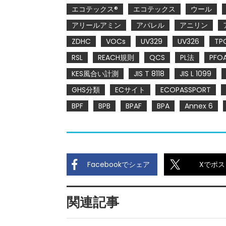
エコテックス®
エコテックス
ウール
アリールアミン
アパレル
アニリン
ZDHC
VOCs
UV329
UV326
TP
RSL
REACH規則
QCS
PL法
PFO
KES風合い計測
JIS T 8118
JIS L 1099
GHS分類
ECサイト
ECOPASSPORT
BPF
BPB
BPAF
BPA
Annex 6
Facebookでシェア
Xでポス
関連記事