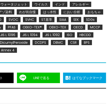
ウォータジェット
ウイルス
インド
アレルギー
アゾ染料
わが街自慢
はっ水性
におい分析
おもちゃ
O
SVOC
SVHC
ST基準
SIAA
SEK
SDGs
A
PFAS
OEKO-TEX®
OEKO-TEX
OECD
MCCP
JIS L 1096
JIS L 1094
JIS L 1092
ISO
HBCDD
DicumylPeroxide
DCDPS
DBMC
CSR
BPS
Annex 4
ト
LINEで送る
はてなブックマーク