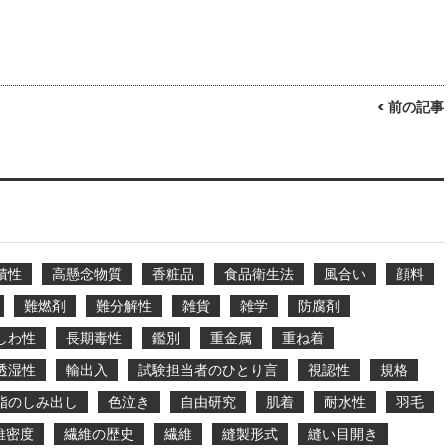
< 前の記事
積性
高懸念物質
香粧品
食品衛生法
風合い
顔料
難燃剤
難分解性
雑貨
雑学
防腐剤
しわ性
長期毒性
鑑別
重金属
重ね着
透湿性
輸出入
試験担当者のひとり言
視認性
規格
脂のしみ出し
色泣き
自由研究
肌着
耐水性
羽毛
維密度
繊維の歴史
繊維
縫製形式
縫い目開き