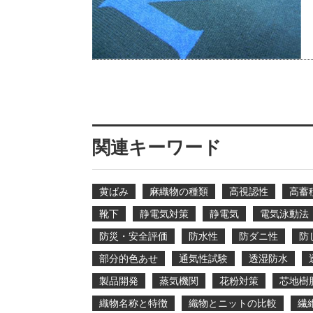
関連キーワード
黄ばみ
麻織物の種類
高視認性
高蓄
靴下
静電気対策
静電気
電気泳動法
防災・安全評価
防水性
防ダニ性
防
部分的色あせ
通気性試験
透湿防水
製品開発
蒸気機関
花粉対策
芯地樹
織物名称と特徴
織物とニットの比較
繊