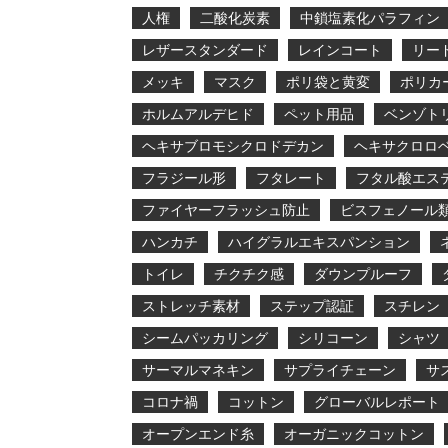
人権
二酸化炭素
中鎖塩素化パラフィン
レザースタンダード
レインコート
リー
メッキ
マスク
ポリ袋と黄変
ポリカ
ホルムアルデヒド
ペット用品
ベンゾト
ヘキサブロモシクロドデカン
ヘキサクロロ
フラジール形
フタレート
フタル酸エス
ファイヤーフラッシュ防止
ビスフェノール
ハンカチ
ハイグラルエキスパンション
トイレ
チクチク感
ダウンプルーフ
ストレッチ素材
ステップ認証
スチレン
シームパッカリング
シリコーン
シャツ
サーマルマネキン
サプライチェーン
サ
コロナ禍
コットン
グローバルレポート
オープンエンド糸
オーガニックコットン