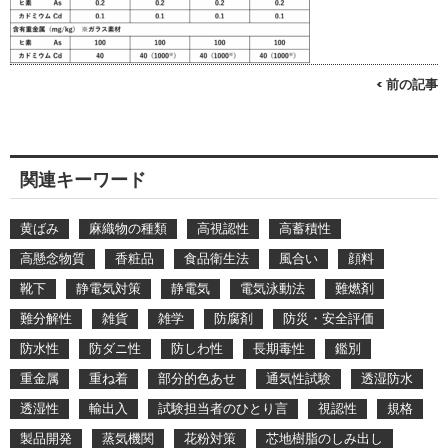
< 前の記事
関連キーワード
黄ばみ
麻織物の種類
高視認性
高蓄積性
高懸念物質
香粧品
食品衛生法
風合い
顔料
靴下
静電気対策
静電気
電気泳動法
難燃剤
難分解性
雑貨
雑学
防腐剤
防災・安全評価
防水性
防ダニ性
防しわ性
長期毒性
鑑別
重金属
重ね着
部分的色あせ
通気性試験
透湿防水
透湿性
輸出入
試験担当者のひとり言
視認性
規格
製品開発
蒸気機関
花粉対策
芯地樹脂のしみ出し