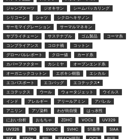
ジャンプスーツ
ジオキサン
シームパッカリング
シリコーン
シャツ
シクロヘキサノン
サーモマイグレーション
サーマルマネキン
サプライチェーン
サステナブル
ゴム製品
コーマ糸
コンプライアンス
コロナ禍
コットン
グローバルレポート
クロー値
カード糸
カバーファクター
カシミヤ
オープンエンド糸
オーガニックコットン
エポキシ樹脂
エシカル
エコパスポート
エコバッグ
エコテックス®
エコテックス
ウール
ウォータジェット
ウイルス
インド
アレルギー
アリールアミン
アパレル
アニリン
アゾ染料
わが街自慢
はっ水性
におい分析
おもちゃ
ZDHC
VOCs
UV329
UV326
TPO
SVOC
SVHC
ST基準
SIAA
SEK
SDGs
RSL
REACH規則
QCS
PL法