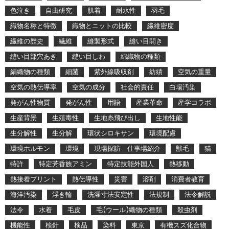
色泣き
自由研究
肌着
耐水性
羽毛
織物名称と特徴
織物とニットの比較
繊維密度
繊維の歴史
繊維
縫製形式
縫い目開き
縫い目部穴あき
縫い目しわ
綿織物の種類
絹織物の種類
細菌
紫外線吸収剤
紡績
空気の重量
空気の熱伝導率
空気の成分
社会的責任
白場汚染
発がん性物質
発がん性
用語
産業革命
産学コラボ
生産背景
生殖毒性
生地糸飛び出し
生地性能
生分解性
生分解
環状シロキサン
環境配慮
環境ホルモン
環境
現場探訪 仕事場紹介
獣毛
猫
特許
特定芳香族アミン
特定技能外国人
熱移動
熱接着プリント
熱伝導性
災害
溶剤
消費者教育
海洋汚染
浮き輪
洗濯寸法安定性
法規制
法令解説
法令
水着
毛皮
毛(ウール)織物の種類
殺虫剤
機能性
検針
検品
染料
東京
有機スズ化合物