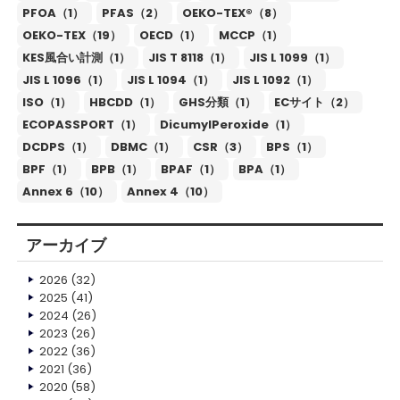
PFOA（1）
PFAS（2）
OEKO-TEX®（8）
OEKO-TEX（19）
OECD（1）
MCCP（1）
KES風合い計測（1）
JIS T 8118（1）
JIS L 1099（1）
JIS L 1096（1）
JIS L 1094（1）
JIS L 1092（1）
ISO（1）
HBCDD（1）
GHS分類（1）
ECサイト（2）
ECOPASSPORT（1）
DicumylPeroxide（1）
DCDPS（1）
DBMC（1）
CSR（3）
BPS（1）
BPF（1）
BPB（1）
BPAF（1）
BPA（1）
Annex 6（10）
Annex 4（10）
アーカイブ
2026
(32)
2025
(41)
2024
(26)
2023
(26)
2022
(36)
2021
(36)
2020
(58)