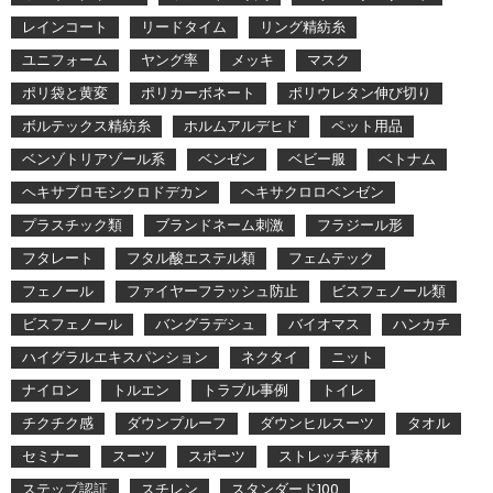
レインコート
リードタイム
リング精紡糸
ユニフォーム
ヤング率
メッキ
マスク
ポリ袋と黄変
ポリカーボネート
ポリウレタン伸び切り
ボルテックス精紡糸
ホルムアルデヒド
ペット用品
ベンゾトリアゾール系
ベンゼン
ベビー服
ベトナム
ヘキサブロモシクロドデカン
ヘキサクロロベンゼン
プラスチック類
ブランドネーム刺激
フラジール形
フタレート
フタル酸エステル類
フェムテック
フェノール
ファイヤーフラッシュ防止
ビスフェノール類
ビスフェノール
バングラデシュ
バイオマス
ハンカチ
ハイグラルエキスパンション
ネクタイ
ニット
ナイロン
トルエン
トラブル事例
トイレ
チクチク感
ダウンプルーフ
ダウンヒルスーツ
タオル
セミナー
スーツ
スポーツ
ストレッチ素材
ステップ認証
スチレン
スタンダード100