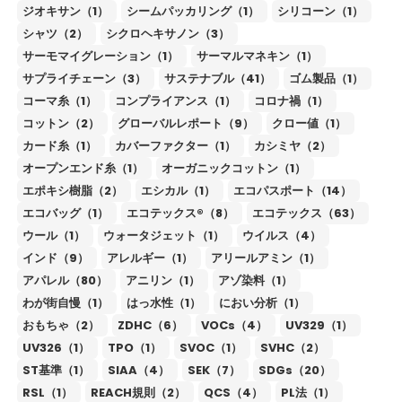
ジオキサン（1）
シームパッカリング（1）
シリコーン（1）
シャツ（2）
シクロヘキサノン（3）
サーモマイグレーション（1）
サーマルマネキン（1）
サプライチェーン（3）
サステナブル（41）
ゴム製品（1）
コーマ糸（1）
コンプライアンス（1）
コロナ禍（1）
コットン（2）
グローバルレポート（9）
クロー値（1）
カード糸（1）
カバーファクター（1）
カシミヤ（2）
オープンエンド糸（1）
オーガニックコットン（1）
エポキシ樹脂（2）
エシカル（1）
エコパスポート（14）
エコバッグ（1）
エコテックス®（8）
エコテックス（63）
ウール（1）
ウォータジェット（1）
ウイルス（4）
インド（9）
アレルギー（1）
アリールアミン（1）
アパレル（80）
アニリン（1）
アゾ染料（1）
わが街自慢（1）
はっ水性（1）
におい分析（1）
おもちゃ（2）
ZDHC（6）
VOCs（4）
UV329（1）
UV326（1）
TPO（1）
SVOC（1）
SVHC（2）
ST基準（1）
SIAA（4）
SEK（7）
SDGs（20）
RSL（1）
REACH規則（2）
QCS（4）
PL法（1）