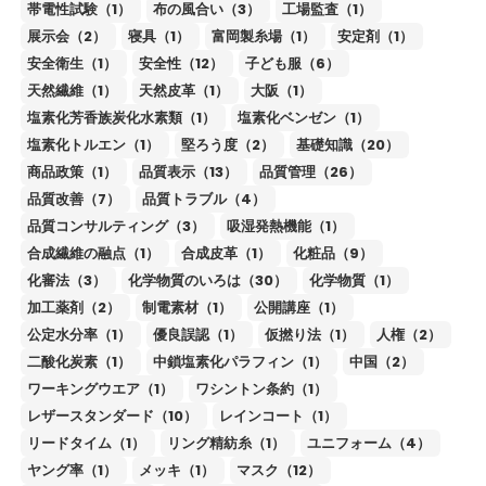
帯電性試験（1）
布の風合い（3）
工場監査（1）
展示会（2）
寝具（1）
富岡製糸場（1）
安定剤（1）
安全衛生（1）
安全性（12）
子ども服（6）
天然繊維（1）
天然皮革（1）
大阪（1）
塩素化芳香族炭化水素類（1）
塩素化ベンゼン（1）
塩素化トルエン（1）
堅ろう度（2）
基礎知識（20）
商品政策（1）
品質表示（13）
品質管理（26）
品質改善（7）
品質トラブル（4）
品質コンサルティング（3）
吸湿発熱機能（1）
合成繊維の融点（1）
合成皮革（1）
化粧品（9）
化審法（3）
化学物質のいろは（30）
化学物質（1）
加工薬剤（2）
制電素材（1）
公開講座（1）
公定水分率（1）
優良誤認（1）
仮撚り法（1）
人権（2）
二酸化炭素（1）
中鎖塩素化パラフィン（1）
中国（2）
ワーキングウエア（1）
ワシントン条約（1）
レザースタンダード（10）
レインコート（1）
リードタイム（1）
リング精紡糸（1）
ユニフォーム（4）
ヤング率（1）
メッキ（1）
マスク（12）