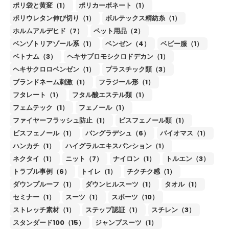
ポリ袋と黄変（1）
ポリカーボネート（1）
ポリウレタン伸び切り（1）
ボルテックス精紡糸（1）
ホルムアルデヒド（7）
ペット用品（2）
ベンゾトリアゾール系（1）
ベンゼン（4）
ベビー服（1）
ベトナム（3）
ヘキサブロモシクロドデカン（1）
ヘキサクロロベンゼン（1）
プラスチック類（3）
ブランドネーム刺激（1）
フラジール形（1）
フタレート（1）
フタル酸エステル類（1）
フェムテック（1）
フェノール（1）
ファイヤーフラッシュ防止（1）
ビスフェノール類（1）
ビスフェノール（1）
バングラデシュ（6）
バイオマス（1）
ハンカチ（1）
ハイグラルエキスパンション（1）
ネクタイ（1）
ニット（7）
ナイロン（1）
トルエン（3）
トラブル事例（6）
トイレ（1）
チクチク感（1）
ダウンプルーフ（1）
ダウンヒルスーツ（1）
タオル（1）
セミナー（1）
スーツ（1）
スポーツ（10）
ストレッチ素材（1）
ステップ認証（1）
スチレン（3）
スタンダード100（15）
ジャンプスーツ（1）