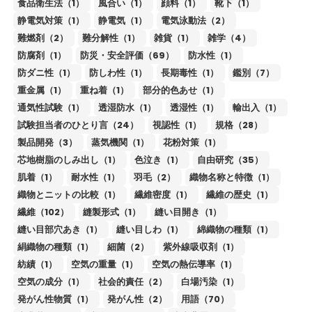
食品衛生法（1）
風合い（1）
顔料（1）
靴下（1）
静電気対策（1）
静電気（1）
電気泳動法（2）
難燃剤（2）
難分解性（1）
雑貨（1）
雑学（4）
防腐剤（1）
防災・安全評価（69）
防水性（1）
防ダニ性（1）
防しわ性（1）
長期毒性（1）
鑑別（7）
重金属（1）
重ね着（1）
部分的色あせ（1）
通気性試験（1）
透湿防水（1）
透湿性（1）
輸出入（1）
試験担当者のひとり言（24）
視認性（1）
規格（28）
製品開発（3）
蒸気機関（1）
花粉対策（1）
芯地樹脂のしみ出し（1）
色泣き（1）
自由研究（35）
肌着（1）
耐水性（1）
羽毛（2）
織物名称と特徴（1）
織物とニットの比較（1）
繊維密度（1）
繊維の歴史（1）
繊維（102）
縫製形式（1）
縫い目開き（1）
縫い目部穴あき（1）
縫い目しわ（1）
綿織物の種類（1）
絹織物の種類（1）
細菌（2）
紫外線吸収剤（1）
紡績（1）
空気の重量（1）
空気の熱伝導率（1）
空気の成分（1）
社会的責任（2）
白場汚染（1）
発がん性物質（1）
発がん性（2）
用語（70）