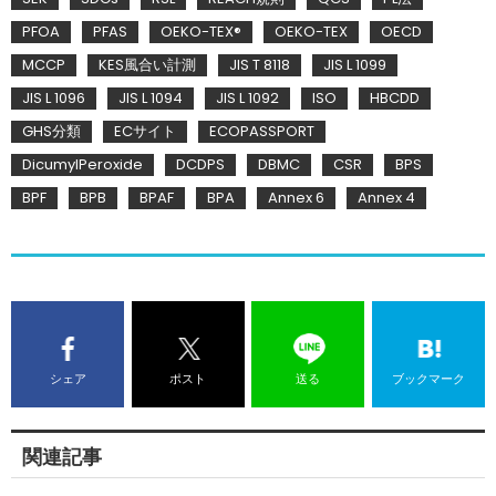
PFOA
PFAS
OEKO-TEX®
OEKO-TEX
OECD
MCCP
KES風合い計測
JIS T 8118
JIS L 1099
JIS L 1096
JIS L 1094
JIS L 1092
ISO
HBCDD
GHS分類
ECサイト
ECOPASSPORT
DicumylPeroxide
DCDPS
DBMC
CSR
BPS
BPF
BPB
BPAF
BPA
Annex 6
Annex 4
シェア
ポスト
送る
ブックマーク
関連記事