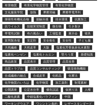
有害物質
有害化学物質管理
有害化学物質
文化服装学院
放熱
摩擦溶融
摩擦帯電序列
揮発性有機化合物
接触冷感
排水環境
抗菌加工
抗ウイルス
技能実習制度
微生物
引き裂き
帯電性試験
布の風合い
工場監査
展示会
寝具
富岡製糸場
安定剤
安全衛生
安全性
子ども服
天然繊維
天然皮革
大阪
塩素化芳香族炭化水素類
塩素化ベンゼン
塩素化トルエン
堅ろう度
基礎知識
商品政策
品質表示
品質管理
品質改善
品質トラブル
品質コンサルティング
吸湿発熱機能
合成繊維の融点
合成皮革
化粧品
化審法
化学物質のいろは
化学物質
加工薬剤
制電素材
公開講座
公定水分率
優良誤認
仮撚り法
人権
二酸化炭素
中鎖塩素化パラフィン
中国
ワーキングウエア
ワシントン条約
レザースタンダード