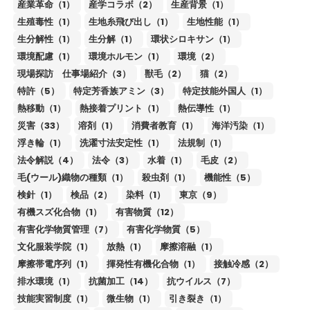
産業革命（1）
産学コラボ（2）
生産背景（1）
生殖毒性（1）
生地糸飛び出し（1）
生地性能（1）
生分解性（1）
生分解（1）
環状シロキサン（1）
環境配慮（1）
環境ホルモン（1）
環境（2）
現場探訪 仕事場紹介（3）
獣毛（2）
猫（2）
特許（5）
特定芳香族アミン（3）
特定技能外国人（1）
熱移動（1）
熱接着プリント（1）
熱伝導性（1）
災害（33）
溶剤（1）
消費者教育（1）
海洋汚染（1）
浮き輪（1）
洗濯寸法安定性（1）
法規制（1）
法令解説（4）
法令（3）
水着（1）
毛皮（2）
毛(ウール)織物の種類（1）
殺虫剤（1）
機能性（5）
検針（1）
検品（2）
染料（1）
東京（9）
有機スズ化合物（1）
有害物質（12）
有害化学物質管理（7）
有害化学物質（5）
文化服装学院（1）
放熱（1）
摩擦溶融（1）
摩擦帯電序列（1）
揮発性有機化合物（1）
接触冷感（2）
排水環境（1）
抗菌加工（14）
抗ウイルス（7）
技能実習制度（1）
微生物（1）
引き裂き（1）