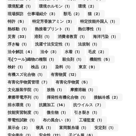
環境配慮（1）
環境ホルモン（1）
環境（2）
現場探訪 仕事場紹介（3）
獣毛（2）
猫（2）
特許（5）
特定芳香族アミン（3）
特定技能外国人（1）
熱移動（1）
熱接着プリント（1）
熱伝導性（1）
災害（33）
溶剤（1）
消費者教育（1）
海洋汚染（1）
浮き輪（1）
洗濯寸法安定性（1）
法規制（1）
法令解説（4）
法令（3）
水着（1）
毛皮（2）
毛(ウール)織物の種類（1）
殺虫剤（1）
機能性（5）
検針（1）
検品（2）
染料（1）
東京（9）
有機スズ化合物（1）
有害物質（12）
有害化学物質管理（7）
有害化学物質（5）
文化服装学院（1）
放熱（1）
摩擦溶融（1）
摩擦帯電序列（1）
揮発性有機化合物（1）
接触冷感（2）
排水環境（1）
抗菌加工（14）
抗ウイルス（7）
技能実習制度（1）
微生物（1）
引き裂き（1）
帯電性試験（1）
布の風合い（3）
工場監査（1）
展示会（2）
寝具（1）
富岡製糸場（1）
安定剤（1）
安全衛生（1）
安全性（12）
子ども服（6）