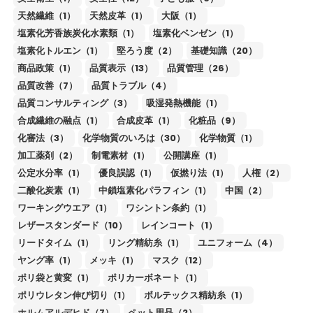
天然繊維（1）
天然皮革（1）
大阪（1）
塩素化芳香族炭化水素類（1）
塩素化ベンゼン（1）
塩素化トルエン（1）
堅ろう度（2）
基礎知識（20）
商品政策（1）
品質表示（13）
品質管理（26）
品質改善（7）
品質トラブル（4）
品質コンサルティング（3）
吸湿発熱機能（1）
合成繊維の融点（1）
合成皮革（1）
化粧品（9）
化審法（3）
化学物質のいろは（30）
化学物質（1）
加工薬剤（2）
制電素材（1）
公開講座（1）
公定水分率（1）
優良誤認（1）
仮撚り法（1）
人権（2）
二酸化炭素（1）
中鎖塩素化パラフィン（1）
中国（2）
ワーキングウエア（1）
ワシントン条約（1）
レザースタンダード（10）
レインコート（1）
リードタイム（1）
リング精紡糸（1）
ユニフォーム（4）
ヤング率（1）
メッキ（1）
マスク（12）
ポリ袋と黄変（1）
ポリカーボネート（1）
ポリウレタン伸び切り（1）
ボルテックス精紡糸（1）
ホルムアルデヒド（7）
ペット用品（2）