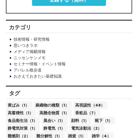
カテゴリ
技術情報・研究情報
思いつきラボ
メディア掲載情報
ニッセンケンメモ
セミナー情報・イベント情報
アパレル散歩道
おさえておきたい基礎知識
タグ
黄ばみ（1）
麻織物の種類（1）
高視認性（48）
高蓄積性（1）
高懸念物質（1）
香粧品（7）
食品衛生法（1）
風合い（1）
顔料（1）
靴下（1）
静電気対策（1）
静電気（1）
電気泳動法（2）
難燃剤（2）
難分解性（1）
雑貨（1）
雑学（4）