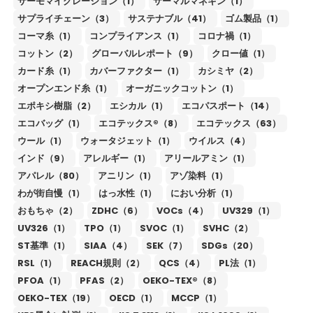
サーモマイグレーション（1）
サーマルマネキン（1）
サプライチェーン（3）
サステナブル（41）
ゴム製品（1）
コーマ糸（1）
コンプライアンス（1）
コロナ禍（1）
コットン（2）
グローバルレポート（9）
クロー値（1）
カード糸（1）
カバーファクター（1）
カシミヤ（2）
オープンエンド糸（1）
オーガニックコットン（1）
エポキシ樹脂（2）
エシカル（1）
エコパスポート（14）
エコバッグ（1）
エコテックス®（8）
エコテックス（63）
ウール（1）
ウォータジェット（1）
ウイルス（4）
インド（9）
アレルギー（1）
アリールアミン（1）
アパレル（80）
アニリン（1）
アゾ染料（1）
わが街自慢（1）
はっ水性（1）
におい分析（1）
おもちゃ（2）
ZDHC（6）
VOCs（4）
UV329（1）
UV326（1）
TPO（1）
SVOC（1）
SVHC（2）
ST基準（1）
SIAA（4）
SEK（7）
SDGs（20）
RSL（1）
REACH規則（2）
QCS（4）
PL法（1）
PFOA（1）
PFAS（2）
OEKO-TEX®（8）
OEKO-TEX（19）
OECD（1）
MCCP（1）