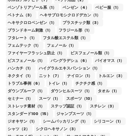
ベンゾトリアゾール系（1）
ベンゼン（4）
ベビー服（1）
ベトナム（3）
ヘキサブロモシクロドデカン（1）
ヘキサクロロベンゼン（1）
プラスチック類（3）
ブランドネーム刺激（1）
フラジール形（1）
フタレート（1）
フタル酸エステル類（1）
フェムテック（1）
フェノール（1）
ファイヤーフラッシュ防止（1）
ビスフェノール類（1）
ビスフェノール（1）
バングラデシュ（6）
バイオマス（1）
ハンカチ（1）
ハイグラルエキスパンション（1）
ネクタイ（1）
ニット（7）
ナイロン（1）
トルエン（3）
トラブル事例（6）
トイレ（1）
チクチク感（1）
ダウンプルーフ（1）
ダウンヒルスーツ（1）
タオル（1）
セミナー（1）
スーツ（1）
スポーツ（10）
ストレッチ素材（1）
ステップ認証（1）
スチレン（3）
スタンダード100（15）
ジャンプスーツ（1）
ジオキサン（1）
シームパッカリング（1）
シリコーン（1）
シャツ（2）
シクロヘキサノン（3）