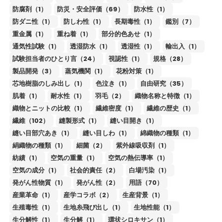
防腐剤（1）
防災・安全評価（69）
防水性（1）
防ダニ性（1）
防しわ性（1）
長期毒性（1）
鑑別（7）
重金属（1）
重ね着（1）
部分的色あせ（1）
通気性試験（1）
透湿防水（1）
透湿性（1）
輸出入（1）
試験担当者のひとり言（24）
視認性（1）
規格（28）
製品開発（3）
蒸気機関（1）
花粉対策（1）
芯地樹脂のしみ出し（1）
色泣き（1）
自由研究（35）
肌着（1）
耐水性（1）
羽毛（2）
織物名称と特徴（1）
織物とニットの比較（1）
繊維密度（1）
繊維の歴史（1）
繊維（102）
縫製形式（1）
縫い目開き（1）
縫い目部穴あき（1）
縫い目しわ（1）
綿織物の種類（1）
絹織物の種類（1）
細菌（2）
紫外線吸収剤（1）
紡績（1）
空気の重量（1）
空気の熱伝導率（1）
空気の成分（1）
社会的責任（2）
白場汚染（1）
発がん性物質（1）
発がん性（2）
用語（70）
産業革命（1）
産学コラボ（2）
生産背景（1）
生殖毒性（1）
生地糸飛び出し（1）
生地性能（1）
生分解性（1）
生分解（1）
環状シロキサン（1）