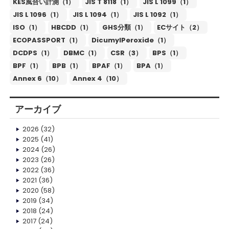
KES風合い計測（1）
JIS T 8118（1）
JIS L 1099（1）
JIS L 1096（1）
JIS L 1094（1）
JIS L 1092（1）
ISO（1）
HBCDD（1）
GHS分類（1）
ECサイト（2）
ECOPASSPORT（1）
DicumylPeroxide（1）
DCDPS（1）
DBMC（1）
CSR（3）
BPS（1）
BPF（1）
BPB（1）
BPAF（1）
BPA（1）
Annex 6（10）
Annex 4（10）
アーカイブ
2026
(32)
2025
(41)
2024
(26)
2023
(26)
2022
(36)
2021
(36)
2020
(58)
2019
(34)
2018
(24)
2017
(24)