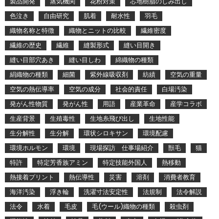
製品開発
蒸気機関
花粉対策
芯地樹脂のしみ出し
色泣き
自由研究
肌着
耐水性
羽毛
織物名称と特徴
織物とニットの比較
繊維密度
繊維の歴史
繊維
縫製形式
縫い目開き
縫い目部穴あき
縫い目しわ
綿織物の種類
絹織物の種類
細菌
紫外線吸収剤
紡績
空気の重量
空気の熱伝導率
空気の成分
社会的責任
白場汚染
発がん性物質
発がん性
用語
産業革命
産学コラボ
生産背景
生殖毒性
生地糸飛び出し
生地性能
生分解性
生分解
環状シロキサン
環境配慮
環境ホルモン
環境
現場探訪 仕事場紹介
獣毛
猫
特許
特定芳香族アミン
特定技能外国人
熱移動
熱接着プリント
熱伝導性
災害
溶剤
消費者教育
海洋汚染
浮き輪
洗濯寸法安定性
法規制
法令解説
法令
水着
毛皮
毛(ウール)織物の種類
殺虫剤