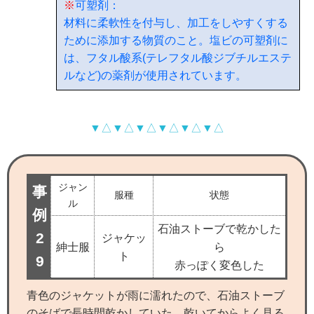
※
可塑剤：
材料に柔軟性を付与し、加工をしやすくする
ために添加する物質のこと。塩ビの可塑剤に
は、フタル酸系(テレフタル酸ジブチルエステ
ルなど)の薬剤が使用されています。
▼△▼△▼△▼△▼△▼△
ジャン
事
服種
状態
ル
例
石油ストーブで乾かした
2
ジャケッ
紳士服
ら
ト
9
赤っぽく変色した
青色のジャケットが雨に濡れたので、石油ストーブ
のそばで長時間乾かしていた。乾いてからよく見る