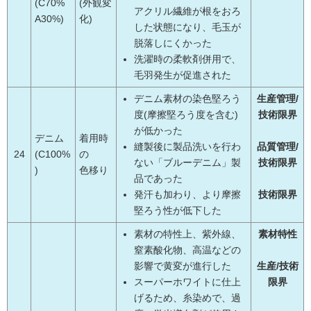
(C70%
(外観変
アクリル繊維が根をおろ
A30%)
化)
した状態になり、毛玉が
脱落しにくかった
洗濯時の柔軟剤併用で、
毛羽発生が促進された
デニム素材の染色堅ろう
生産管理/
度(摩擦堅ろう度を含む)
技術限界
が低かった
デニム
着用時
縫製後に製品洗いを行わ
品質管理/
24
(C100%
の
ない「ブルーデニム」製
技術限界
)
色移り
品であった
発汗も加わり、より摩擦
技術限界
堅ろう性が低下した
素材の特性上、紫外線、
素材特性
窒素酸化物、高温などの
影響で黄変が進行した
生産/技術
スーパーホワイトに仕上
限界
げるため、糸染めで、過