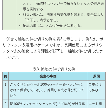
と」、「保管時はハンガーで吊らない」などの注意表
示を実施する。
取扱い表示は、洗濯寸法変化率を踏まえ、場合により
「平干し」表示とする。
納品の際には、ハンガー配送は避ける。
併せて編地の伸び切りの例を表3に示します。例3は、ポ
リウレタン糸混用のケースですが、長期使用によるポリウ
レタン糸の脆化により弾性が低下し、編地が伸び切ったケ
ースです。
表3. 編地の伸び切りの例
例
発生の事例
原因
1
ざっくりしたウール100%セーターをハンガーに
自重によ
かけて保管していたら、首回りや丈が伸び切って
る伸び
いた
2
綿100%スウェットシャツの襟(リブ編み)が繰り返
ニット組