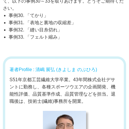
て、以下の事例30～33を取りあげます。どうぞご期待くだ
さい。
事例30. 「てかり」
事例31. 「表地と裏地の収縮差」
事例32. 「縫い目糸切れ」
事例33. 「フェルト縮み」
著者Profile : 清嶋 展弘 (きよしま のぶひろ)
S51年京都工芸繊維大学卒業。43年間株式会社デサ
ントに勤務し、各種スポーツウエアの企画開発、機
能性評価、品質基準作成、品質管理などを担当。退
職後は、技術士(繊維)事務所を開業。