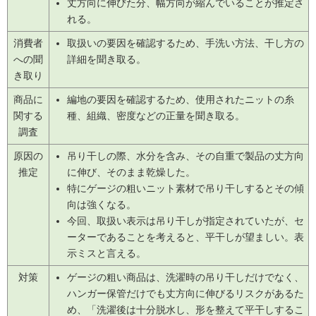
丈方向に伸びた分、幅方向が縮んでいることが推定さ
れる。
消費者
取扱いの要因を確認するため、手洗い方法、干し方の
への聞
詳細を聞き取る。
き取り
商品に
編地の要因を確認するため、使用されたニットの糸
関する
種、組織、密度などの正量を聞き取る。
調査
原因の
吊り干しの際、水分を含み、その自重で製品の丈方向
推定
に伸び、そのまま乾燥した。
特にゲージの粗いニット素材で吊り干しするとその傾
向は強くなる。
今回、取扱い表示は吊り干しが指定されていたが、セ
ーターであることを考えると、平干しが望ましい。表
示ミスと言える。
対策
ゲージの粗い商品は、洗濯時の吊り干しだけでなく、
ハンガー保管だけでも丈方向に伸びるリスクがあるた
め、「洗濯後は十分脱水し、形を整えて平干しするこ