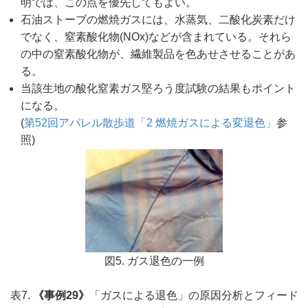
明では、この点を優先してもよい。
石油ストーブの燃焼ガスには、水蒸気、二酸化炭素だけ
でなく、窒素酸化物(NOx)などが含まれている。それら
の中の窒素酸化物が、繊維製品を色あせさせることがあ
る。
当該生地の酸化窒素ガス堅ろう度試験の結果もポイント
になる。
(
第52回アパレル散歩道「2 燃焼ガスによる変退色」
参
照)
図5. ガス退色の一例
表7.
《事例29》
「ガスによる退色」の原因分析とフィード