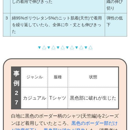
しの着用で伸びきった
織の伸び
切り
3
綿95%ポリウレタン5%のニット肌着(天竺)で着用
弾性の低
を繰り返していたら、全体に巾・丈とも伸びきっ
下
た
▼△▼△▼△▼△▼△▼△
事
ジャンル
服種
状態
例
2
カジュアル
Tシャツ
黒色部に破れが生じた
7
白地に黒色のボーダー柄のシャツ(天竺編)を2シーズ
ンほど着用していたところ、
黒色のボーダー部だけ