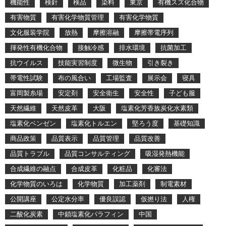
機能性
検針
検品
染料
東京
有機スズ化合物
有害物質
有害化学物質管理
有害化学物質
文化服装学院
放熱
摩擦溶融
摩擦帯電序列
揮発性有機化合物
接触冷感
排水環境
抗菌加工
抗ウイルス
技能実習制度
微生物
引き裂き
帯電性試験
布の風合い
工場監査
展示会
寝具
富岡製糸場
安定剤
安全衛生
安全性
子ども服
天然繊維
天然皮革
大阪
塩素化芳香族炭化水素類
塩素化ベンゼン
塩素化トルエン
堅ろう度
基礎知識
商品政策
品質表示
品質管理
品質改善
品質トラブル
品質コンサルティング
吸湿発熱機能
合成繊維の融点
合成皮革
化粧品
化審法
化学物質のいろは
化学物質
加工薬剤
制電素材
公開講座
公定水分率
優良誤認
仮撚り法
人権
二酸化炭素
中鎖塩素化パラフィン
中国