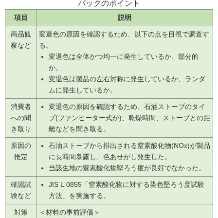
バックのポイント
項目
説明
商品観
変退色の原因を確認するため、以下の点を目視で調査す
察など
る。
変退色は全体かつ均一に発生しているか、部分的
か。
変退色は製品の左右対称に発生しているか、ランダ
ムに発生しているか。
消費者
変退色の原因を確認するため、石油ストーブのタイ
への聞
プ(ファンヒーター式か)、乾燥時間、ストーブとの距
き取り
離などを聞き取る。
原因の
石油ストーブから排出される窒素酸化物(NOx)が製品
推定
に長時間暴露し、色あせがし発生した。
当該生地の窒素酸化物堅ろう度が良好でなかった。
確認試
JIS L 0855「窒素酸化物に対する染色堅ろう度試験
験など
方法」を実施する。
対策
＜材料の事前評価＞