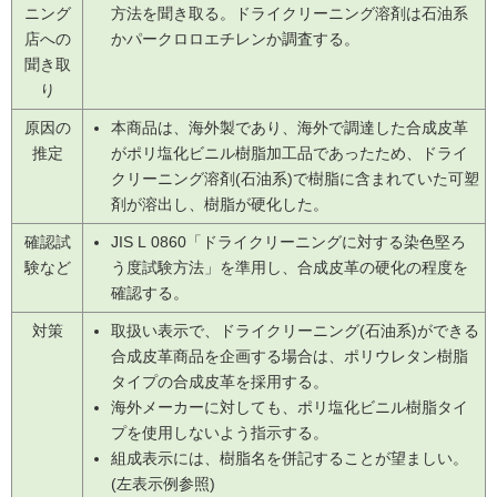
ニング
方法を聞き取る。ドライクリーニング溶剤は石油系
店への
かパークロロエチレンか調査する。
聞き取
り
原因の
本商品は、海外製であり、海外で調達した合成皮革
推定
がポリ塩化ビニル樹脂加工品であったため、ドライ
クリーニング溶剤(石油系)で樹脂に含まれていた可塑
剤が溶出し、樹脂が硬化した。
確認試
JIS L 0860「ドライクリーニングに対する染色堅ろ
験など
う度試験方法」を準用し、合成皮革の硬化の程度を
確認する。
対策
取扱い表示で、ドライクリーニング(石油系)ができる
合成皮革商品を企画する場合は、ポリウレタン樹脂
タイプの合成皮革を採用する。
海外メーカーに対しても、ポリ塩化ビニル樹脂タイ
プを使用しないよう指示する。
組成表示には、樹脂名を併記することが望ましい。
(左表示例参照)