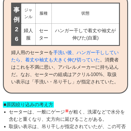
事
ジャ
服種
状態
ンル
例
2
婦人
セー
ハンガー干しで着丈や袖丈が
6
服
ター
伸びた(自重)
婦人用のセーターを
手洗い後、ハンガー干ししてい
たら、着丈や袖丈も大きく伸び切っていた
。消費者
はこれを不満に思い、アパレルメーカーに持ち込ん
だ。なお、セーターの組成はアクリル100%、取扱
い表示は「手洗い・吊り干し」が指定されていた。
■原因絞り込みの考え方
※
セーターは、一般にゲージ
が粗く、洗濯などで水分を
含むと重くなり、丈方向に延びることがある。
取扱い表示は、吊り干しが指定されていたが、この可否