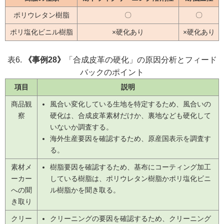
ポリウレタン樹脂
〇
〇
ポリ塩化ビニル樹脂
×硬化あり
×硬化あり
表6.
《事例28》
「合成皮革の硬化」の原因分析とフィード
バックのポイント
項目
説明
商品観
風合い変化している生地を特定するため、風合いの
察
硬化は、合成皮革素材だけか、裏地なども硬化して
いないか調査する。
海外生産要因を確認するため、原産国表示を調査す
る。
素材メ
樹脂要因を確認するため、基布にコーティング加工
ーカー
している樹脂は、ポリウレタン樹脂かポリ塩化ビニ
への聞
ル樹脂かを聞き取る。
き取り
クリー
クリーニングの要因を確認するため、クリーニング