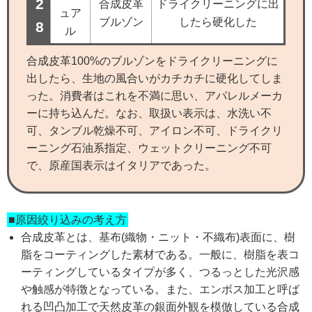
2
合成皮革
ドライクリーニングに出
ュア
ブルゾン
したら硬化した
8
ル
合成皮革100%のブルゾンをドライクリーニングに
出したら、生地の風合いがカチカチに硬化してしま
った。消費者はこれを不満に思い、アパレルメーカ
ーに持ち込んだ。なお、取扱い表示は、水洗い不
可、タンブル乾燥不可、アイロン不可、ドライクリ
ーニング石油系指定、ウェットクリーニング不可
で、原産国表示はイタリアであった。
■原因絞り込みの考え方
合成皮革とは、基布(織物・ニット・不織布)表面に、樹
脂をコーティングした素材である。一般に、樹脂を表コ
ーティングしているタイプが多く、つるっとした光沢感
や触感が特徴となっている。また、エンボス加工と呼ば
れる凹凸加工で天然皮革の銀面外観を模倣している合成