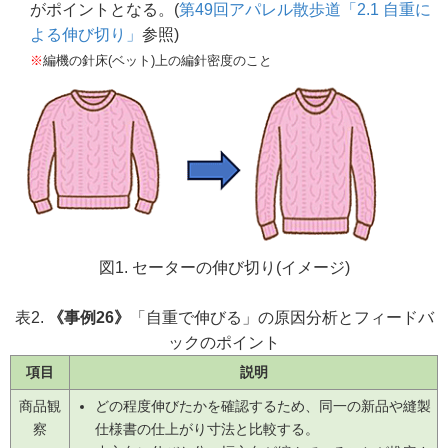
がポイントとなる。(
第49回アパレル散歩道「2.1 自重に
よる伸び切り」
参照)
※
編機の針床(ベット)上の編針密度のこと
図1. セーターの伸び切り(イメージ)
表2.
《事例26》
「自重で伸びる」の原因分析とフィードバ
ックのポイント
項目
説明
商品観
どの程度伸びたかを確認するため、同一の新品や縫製
察
仕様書の仕上がり寸法と比較する。