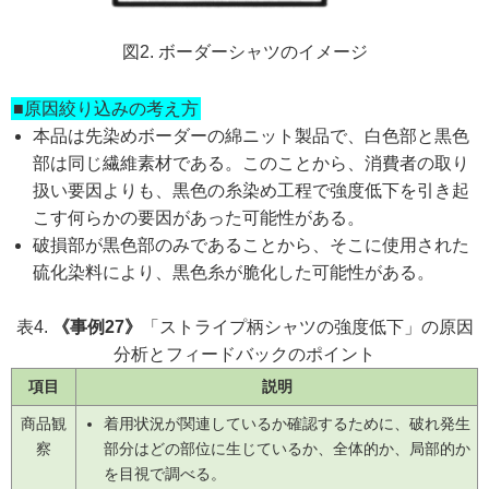
図2. ボーダーシャツのイメージ
■原因絞り込みの考え方
本品は先染めボーダーの綿ニット製品で、白色部と黒色
部は同じ繊維素材である。このことから、消費者の取り
扱い要因よりも、黒色の糸染め工程で強度低下を引き起
こす何らかの要因があった可能性がある。
破損部が黒色部のみであることから、そこに使用された
硫化染料により、黒色糸が脆化した可能性がある。
表4.
《事例27》
「ストライプ柄シャツの強度低下」の原因
分析とフィードバックのポイント
項目
説明
商品観
着用状況が関連しているか確認するために、破れ発生
察
部分はどの部位に生じているか、全体的か、局部的か
を目視で調べる。