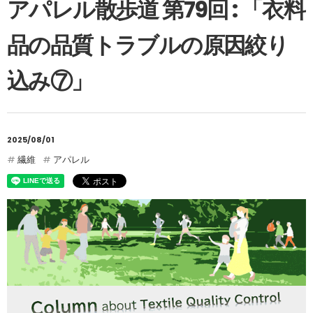
アパレル散歩道 第79回 : 「衣料
品の品質トラブルの原因絞り
込み⑦」
2025/08/01
繊維
アパレル