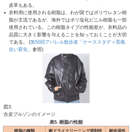
皮革もある。
衣料用に使用される樹脂は、わが国ではポリウレタン樹
脂が主流であるが、海外ではポリ塩化ビニル樹脂も一部
使用されている。この樹脂タイプの性能差が、衣料品の
品質に大きく影響を与えることを知っておくことが大切
である。 (
第50回アパレル散歩道「ケーススタディ⑥風
合い変化」
参照)
図3.
合皮ブルゾンのイメージ
表5. 樹脂の性能
樹脂の種類
耐ドライクリーニング溶剤性
耐低温性