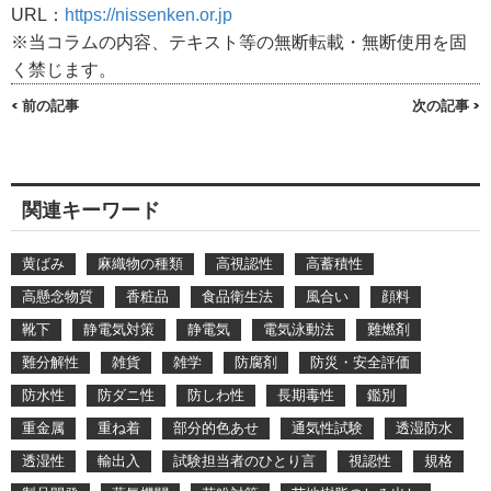
URL：
https://nissenken.or.jp
※当コラムの内容、テキスト等の無断転載・無断使用を固
く禁じます。
< 前の記事
次の記事 >
関連キーワード
黄ばみ
麻織物の種類
高視認性
高蓄積性
高懸念物質
香粧品
食品衛生法
風合い
顔料
靴下
静電気対策
静電気
電気泳動法
難燃剤
難分解性
雑貨
雑学
防腐剤
防災・安全評価
防水性
防ダニ性
防しわ性
長期毒性
鑑別
重金属
重ね着
部分的色あせ
通気性試験
透湿防水
透湿性
輸出入
試験担当者のひとり言
視認性
規格