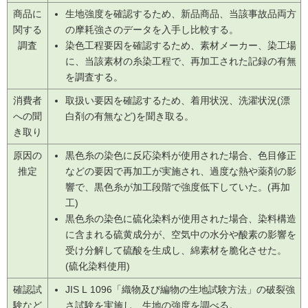
商品に
生地強度を確認するため、新品商品、当該事故品両方
関する
の摩耗強さのデータを入手し比較する。
調査
染色工程要因を確認するため、素材メーカー、染工場
に、当該素材の糸染工程で、再加工された記録の有無
を調査する。
消費者
取扱い要因を確認するため、着用状況、洗濯状況(漂
への聞
白剤の有無など)を聞き取る。
き取り
原因の
黒色糸の染色に反応染料が使用された場合、色目修正
推定
などの要因で再加工が実施され、過度な熱や薬剤の影
響で、黒色糸が加工段階で強度低下していた。(再加
工)
黒色糸の染色に硫化染料が使用された場合、染料構造
に含まれる硫黄成分が、空気中の水分や酸素の影響を
受け分解して硫酸を生成し、綿素材を脆化させた。
(硫化染料使用)
確認試
JIS L 1096「織物及び編物の生地試験方法」の破裂強
験など
さ試験を実施し、生地の強度を調べる。