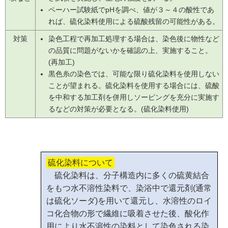
ペーハー試験紙でpHを調べ、値が３～４の酸性であ
れば、硫化染料使用による硫酸残留の可能性がある。
対策
染色工程で再加工処理する場合は、染色後に物性など
の品質に問題がないかを確認の上、実施すること。
(再加工)
黒色糸の染色では、可能な限り硫化染料を使用しない
ことが望まれる。硫化染料を使用する場合には、硫酸
を中和する加工剤を併用しソーピングを充分に実施す
るなどの対策が必要となる。(硫化染料使用)
硫化染料について
硫化染料は、分子構造内に多くの硫黄結合
をもつ水不溶性染料で、染浴中で還元剤(通常
は硫化ソーダ)を用いて還元し、水溶性のロイ
コ化合物の形で繊維に吸着させた後、酸化作
用により水不溶性の染料として染色される染