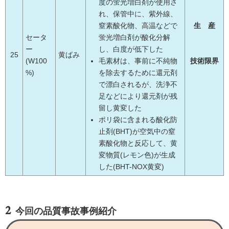
度の蛍光増白剤が使用さ
れ、保管中に、紫外線、
窒素酸化物、高温などで
生 産
セータ
蛍光増白剤が酸化分解
ー
し、白度が低下した
25
黄ばみ
(W100
毛素材は、事前に不純物
技術限界
%)
を除去するために還元剤
で漂白されるが、洗浄不
足などにより還元剤が残
留し黄変した
ポリ袋に含まれる酸化防
止剤(BHT)が空気中の窒
素酸化物と反応して、黄
変物質(レモン色)が生成
した(BHT-NOX黄変)
今回の品質事故事例紹介