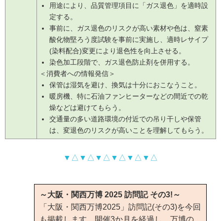
用途により、品質管理項目に「ガス退色」を適時設
定する。
事前に、ガス退色のリスクが高い素材や色は、窒素
酸化物堅ろう度試験を事前に実施し、適時レサイプ
(染料配合)変更により退色性を向上させる。
染色加工段階で、ガス退色防止剤を併用する。
＜消費者への情報発信＞
保管は湿気を避け、換気は十分におこなうこと。
暖房機、特に石油ファンヒーターなどの間近での乾
燥などは避けてもらう。
交通量の多い道路環境の付近での吊り干しや保管
は、変退色のリスクが高いことを理解してもらう。
▼△▼△▼△▼△▼△▼△
～大阪・関西万博 2025 訪問記 その3!～
「大阪・関西万博2025」訪問記(その3)を今回
も掲載します。開催3か月を経過し、万博の