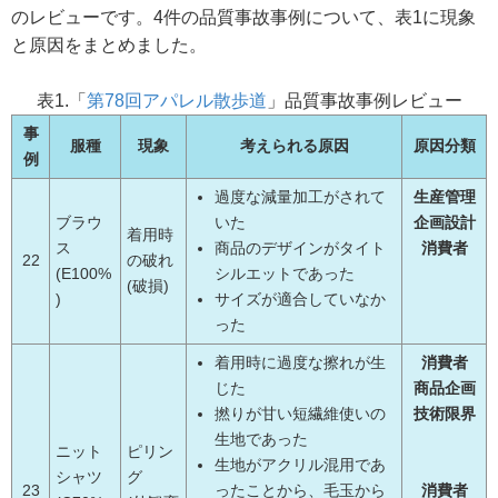
のレビューです。4件の品質事故事例について、表1に現象
と原因をまとめました。
表1.「
第78回アパレル散歩道
」品質事故事例レビュー
事
服種
現象
考えられる原因
原因分類
例
過度な減量加工がされて
生産管理
ブラウ
いた
企画設計
着用時
ス
商品のデザインがタイト
消費者
22
の破れ
(E100%
シルエットであった
(破損)
)
サイズが適合していなか
った
着用時に過度な擦れが生
消費者
じた
商品企画
撚りが甘い短繊維使いの
技術限界
生地であった
ニット
ピリン
生地がアクリル混用であ
シャツ
グ
23
ったことから、毛玉から
消費者