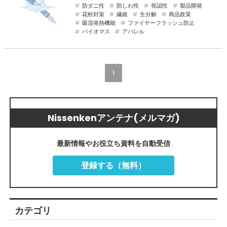
防ダニ性
防しわ性
視認性
製品開発
花粉対策
繊維
生分解
商品政策
吸湿発熱機能
ファイヤーフラッシュ防止
バイオマス
アパレル
1
Nissenkenアンテナ(メルマガ)
最新情報やお役立ち資料を自動受信
登録する（無料）
カテゴリ