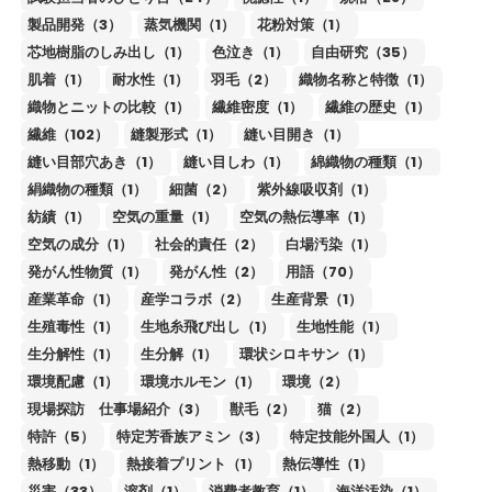
製品開発（3）
蒸気機関（1）
花粉対策（1）
芯地樹脂のしみ出し（1）
色泣き（1）
自由研究（35）
肌着（1）
耐水性（1）
羽毛（2）
織物名称と特徴（1）
織物とニットの比較（1）
繊維密度（1）
繊維の歴史（1）
繊維（102）
縫製形式（1）
縫い目開き（1）
縫い目部穴あき（1）
縫い目しわ（1）
綿織物の種類（1）
絹織物の種類（1）
細菌（2）
紫外線吸収剤（1）
紡績（1）
空気の重量（1）
空気の熱伝導率（1）
空気の成分（1）
社会的責任（2）
白場汚染（1）
発がん性物質（1）
発がん性（2）
用語（70）
産業革命（1）
産学コラボ（2）
生産背景（1）
生殖毒性（1）
生地糸飛び出し（1）
生地性能（1）
生分解性（1）
生分解（1）
環状シロキサン（1）
環境配慮（1）
環境ホルモン（1）
環境（2）
現場探訪 仕事場紹介（3）
獣毛（2）
猫（2）
特許（5）
特定芳香族アミン（3）
特定技能外国人（1）
熱移動（1）
熱接着プリント（1）
熱伝導性（1）
災害（33）
溶剤（1）
消費者教育（1）
海洋汚染（1）