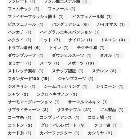
フタレート（1）
フタル酸エステル類（1）
フェムテック（1）
フェノール（1）
ファイヤーフラッシュ防止（1）
ビスフェノール類（1）
ビスフェノール（1）
バングラデシュ（6）
バイオマス（1）
ハンカチ（1）
ハイグラルエキスパンション（1）
ネクタイ（1）
ニット（7）
ナイロン（1）
トルエン（3）
トラブル事例（6）
トイレ（1）
チクチク感（1）
ダウンプルーフ（1）
ダウンヒルスーツ（1）
タオル（1）
セミナー（1）
スーツ（1）
スポーツ（10）
ストレッチ素材（1）
ステップ認証（1）
スチレン（3）
スタンダード100（15）
ジャンプスーツ（1）
ジオキサン（1）
シームパッカリング（1）
シリコーン（1）
シャツ（2）
シクロヘキサノン（3）
サーモマイグレーション（1）
サーマルマネキン（1）
サプライチェーン（3）
サステナブル（41）
ゴム製品（1）
コーマ糸（1）
コンプライアンス（1）
コロナ禍（1）
コットン（2）
グローバルレポート（9）
クロー値（1）
カード糸（1）
カバーファクター（1）
カシミヤ（2）