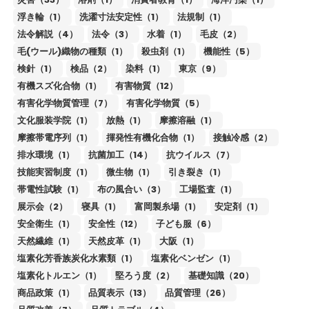
浮き輪（1）
洗濯寸法安定性（1）
法規制（1）
法令解説（4）
法令（3）
水着（1）
毛皮（2）
毛(ウール)織物の種類（1）
殺虫剤（1）
機能性（5）
検針（1）
検品（2）
染料（1）
東京（9）
有機スズ化合物（1）
有害物質（12）
有害化学物質管理（7）
有害化学物質（5）
文化服装学院（1）
放熱（1）
摩擦溶融（1）
摩擦帯電序列（1）
揮発性有機化合物（1）
接触冷感（2）
排水環境（1）
抗菌加工（14）
抗ウイルス（7）
技能実習制度（1）
微生物（1）
引き裂き（1）
帯電性試験（1）
布の風合い（3）
工場監査（1）
展示会（2）
寝具（1）
富岡製糸場（1）
安定剤（1）
安全衛生（1）
安全性（12）
子ども服（6）
天然繊維（1）
天然皮革（1）
大阪（1）
塩素化芳香族炭化水素類（1）
塩素化ベンゼン（1）
塩素化トルエン（1）
堅ろう度（2）
基礎知識（20）
商品政策（1）
品質表示（13）
品質管理（26）