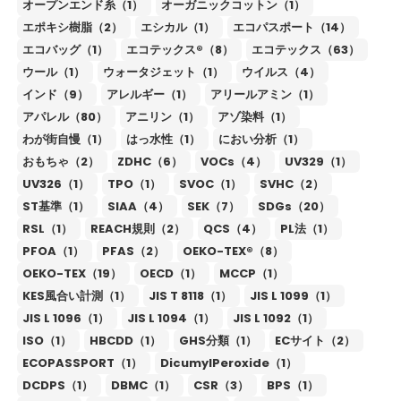
オープンエンド糸（1）
オーガニックコットン（1）
エポキシ樹脂（2）
エシカル（1）
エコパスポート（14）
エコバッグ（1）
エコテックス®（8）
エコテックス（63）
ウール（1）
ウォータジェット（1）
ウイルス（4）
インド（9）
アレルギー（1）
アリールアミン（1）
アパレル（80）
アニリン（1）
アゾ染料（1）
わが街自慢（1）
はっ水性（1）
におい分析（1）
おもちゃ（2）
ZDHC（6）
VOCs（4）
UV329（1）
UV326（1）
TPO（1）
SVOC（1）
SVHC（2）
ST基準（1）
SIAA（4）
SEK（7）
SDGs（20）
RSL（1）
REACH規則（2）
QCS（4）
PL法（1）
PFOA（1）
PFAS（2）
OEKO-TEX®（8）
OEKO-TEX（19）
OECD（1）
MCCP（1）
KES風合い計測（1）
JIS T 8118（1）
JIS L 1099（1）
JIS L 1096（1）
JIS L 1094（1）
JIS L 1092（1）
ISO（1）
HBCDD（1）
GHS分類（1）
ECサイト（2）
ECOPASSPORT（1）
DicumylPeroxide（1）
DCDPS（1）
DBMC（1）
CSR（3）
BPS（1）