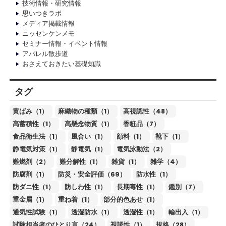
技術情報・研究情報
思いつきラボ
メディア掲載情報
ニッセンケンメモ
セミナー情報・イベント情報
アパレル散歩道
おさえておきたい基礎知識
タグ
黄ばみ（1）
麻織物の種類（1）
高視認性（48）
高蓄積性（1）
高懸念物質（1）
香粧品（7）
食品衛生法（1）
風合い（1）
顔料（1）
靴下（1）
静電気対策（1）
静電気（1）
電気泳動法（2）
難燃剤（2）
難分解性（1）
雑貨（1）
雑学（4）
防腐剤（1）
防災・安全評価（69）
防水性（1）
防ダニ性（1）
防しわ性（1）
長期毒性（1）
鑑別（7）
重金属（1）
重ね着（1）
部分的色あせ（1）
通気性試験（1）
透湿防水（1）
透湿性（1）
輸出入（1）
試験担当者のひとり言（24）
視認性（1）
規格（28）