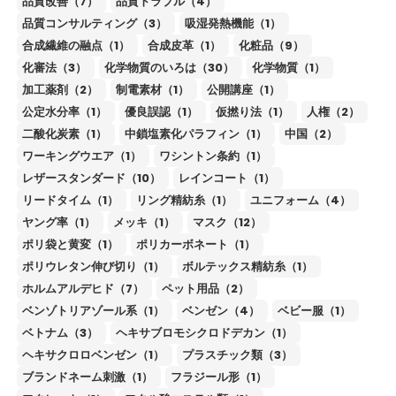
品質改善（7）
品質トラブル（4）
品質コンサルティング（3）
吸湿発熱機能（1）
合成繊維の融点（1）
合成皮革（1）
化粧品（9）
化審法（3）
化学物質のいろは（30）
化学物質（1）
加工薬剤（2）
制電素材（1）
公開講座（1）
公定水分率（1）
優良誤認（1）
仮撚り法（1）
人権（2）
二酸化炭素（1）
中鎖塩素化パラフィン（1）
中国（2）
ワーキングウエア（1）
ワシントン条約（1）
レザースタンダード（10）
レインコート（1）
リードタイム（1）
リング精紡糸（1）
ユニフォーム（4）
ヤング率（1）
メッキ（1）
マスク（12）
ポリ袋と黄変（1）
ポリカーボネート（1）
ポリウレタン伸び切り（1）
ボルテックス精紡糸（1）
ホルムアルデヒド（7）
ペット用品（2）
ベンゾトリアゾール系（1）
ベンゼン（4）
ベビー服（1）
ベトナム（3）
ヘキサブロモシクロドデカン（1）
ヘキサクロロベンゼン（1）
プラスチック類（3）
ブランドネーム刺激（1）
フラジール形（1）