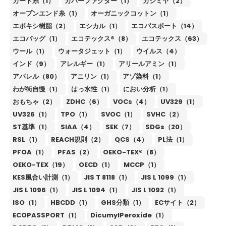
カード糸（1）
カバーファクター（1）
カシミヤ（2）
オープンエンド糸（1）
オーガニックコットン（1）
エポキシ樹脂（2）
エシカル（1）
エコパスポート（14）
エコバッグ（1）
エコテックス®（8）
エコテックス（63）
ウール（1）
ウォータジェット（1）
ウイルス（4）
インド（9）
アレルギー（1）
アリールアミン（1）
アパレル（80）
アニリン（1）
アゾ染料（1）
わが街自慢（1）
はっ水性（1）
におい分析（1）
おもちゃ（2）
ZDHC（6）
VOCs（4）
UV329（1）
UV326（1）
TPO（1）
SVOC（1）
SVHC（2）
ST基準（1）
SIAA（4）
SEK（7）
SDGs（20）
RSL（1）
REACH規則（2）
QCS（4）
PL法（1）
PFOA（1）
PFAS（2）
OEKO-TEX®（8）
OEKO-TEX（19）
OECD（1）
MCCP（1）
KES風合い計測（1）
JIS T 8118（1）
JIS L 1099（1）
JIS L 1096（1）
JIS L 1094（1）
JIS L 1092（1）
ISO（1）
HBCDD（1）
GHS分類（1）
ECサイト（2）
ECOPASSPORT（1）
DicumylPeroxide（1）