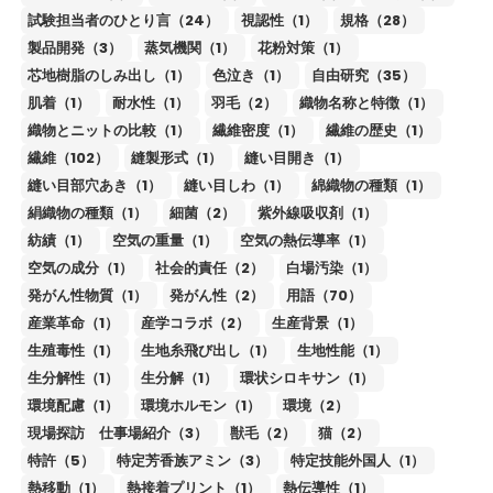
試験担当者のひとり言（24）
視認性（1）
規格（28）
製品開発（3）
蒸気機関（1）
花粉対策（1）
芯地樹脂のしみ出し（1）
色泣き（1）
自由研究（35）
肌着（1）
耐水性（1）
羽毛（2）
織物名称と特徴（1）
織物とニットの比較（1）
繊維密度（1）
繊維の歴史（1）
繊維（102）
縫製形式（1）
縫い目開き（1）
縫い目部穴あき（1）
縫い目しわ（1）
綿織物の種類（1）
絹織物の種類（1）
細菌（2）
紫外線吸収剤（1）
紡績（1）
空気の重量（1）
空気の熱伝導率（1）
空気の成分（1）
社会的責任（2）
白場汚染（1）
発がん性物質（1）
発がん性（2）
用語（70）
産業革命（1）
産学コラボ（2）
生産背景（1）
生殖毒性（1）
生地糸飛び出し（1）
生地性能（1）
生分解性（1）
生分解（1）
環状シロキサン（1）
環境配慮（1）
環境ホルモン（1）
環境（2）
現場探訪 仕事場紹介（3）
獣毛（2）
猫（2）
特許（5）
特定芳香族アミン（3）
特定技能外国人（1）
熱移動（1）
熱接着プリント（1）
熱伝導性（1）