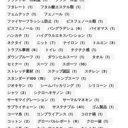
フタレート（1）
フタル酸エステル類（1）
フェムテック（1）
フェノール（1）
ファイヤーフラッシュ防止（1）
ビスフェノール類（1）
ビスフェノール（1）
バングラデシュ（6）
バイオマス（1）
ハンカチ（1）
ハイグラルエキスパンション（1）
ネクタイ（1）
ニット（7）
ナイロン（1）
トルエン（3）
トラブル事例（6）
トイレ（1）
チクチク感（1）
ダウンプルーフ（1）
ダウンヒルスーツ（1）
タオル（1）
セミナー（1）
スーツ（1）
スポーツ（10）
ストレッチ素材（1）
ステップ認証（1）
スチレン（3）
スタンダード100（15）
ジャンプスーツ（1）
ジオキサン（1）
シームパッカリング（1）
シリコーン（1）
シャツ（2）
シクロヘキサノン（3）
サーモマイグレーション（1）
サーマルマネキン（1）
サプライチェーン（3）
サステナブル（41）
ゴム製品（1）
コーマ糸（1）
コンプライアンス（1）
コロナ禍（1）
コットン（2）
グローバルレポート（9）
クロー値（1）