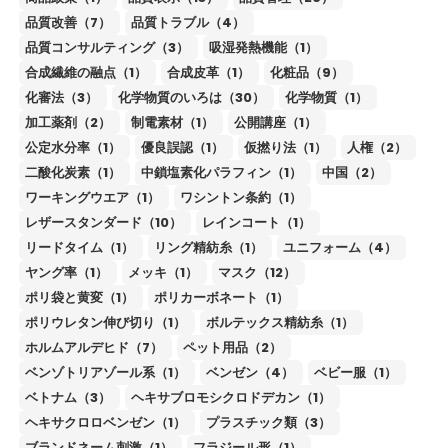
品質改善（7）
品質トラブル（4）
品質コンサルティング（3）
吸湿発熱機能（1）
合成繊維の融点（1）
合成皮革（1）
化粧品（9）
化審法（3）
化学物質のいろは（30）
化学物質（1）
加工薬剤（2）
制電素材（1）
公開講座（1）
公定水分率（1）
優良誤認（1）
仮撚り法（1）
人権（2）
二酸化炭素（1）
中鎖塩素化パラフィン（1）
中国（2）
ワーキングウエア（1）
ワシントン条約（1）
レザースタンダード（10）
レインコート（1）
リードタイム（1）
リング精紡糸（1）
ユニフォーム（4）
ヤング率（1）
メッキ（1）
マスク（12）
ポリ袋と黄変（1）
ポリカーボネート（1）
ポリウレタン伸び切り（1）
ボルテックス精紡糸（1）
ホルムアルデヒド（7）
ペット用品（2）
ベンゾトリアゾール系（1）
ベンゼン（4）
ベビー服（1）
ベトナム（3）
ヘキサブロモシクロドデカン（1）
ヘキサクロロベンゼン（1）
プラスチック類（3）
ブランドネーム刺激（1）
フラジール形（1）