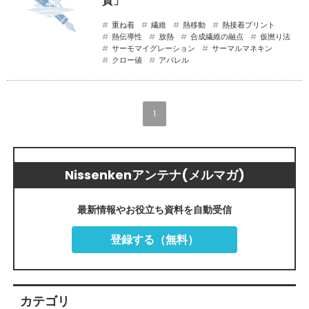
質」
重ね着
繊維
熱移動
熱接着プリント
熱伝導性
放熱
合成繊維の融点
仮撚り法
サーモマイグレーション
サーマルマネキン
クロー値
アパレル
1
Nissenkenアンテナ(メルマガ)
最新情報やお役立ち資料を自動受信
登録する（無料）
カテゴリ