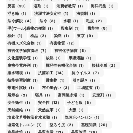
災害（33）
溶剤（1）
消費者教育（1）
海洋汚染（1）
浮き輪（1）
洗濯寸法安定性（1）
法規制（1）
法令解説（4）
法令（3）
水着（1）
毛皮（2）
毛(ウール)織物の種類（1）
殺虫剤（1）
機能性（5）
検針（1）
検品（2）
染料（1）
東京（9）
有機スズ化合物（1）
有害物質（12）
有害化学物質管理（7）
有害化学物質（5）
文化服装学院（1）
放熱（1）
摩擦溶融（1）
摩擦帯電序列（1）
揮発性有機化合物（1）
接触冷感（2）
排水環境（1）
抗菌加工（14）
抗ウイルス（7）
技能実習制度（1）
微生物（1）
引き裂き（1）
帯電性試験（1）
布の風合い（3）
工場監査（1）
展示会（2）
寝具（1）
富岡製糸場（1）
安定剤（1）
安全衛生（1）
安全性（12）
子ども服（6）
天然繊維（1）
天然皮革（1）
大阪（1）
塩素化芳香族炭化水素類（1）
塩素化ベンゼン（1）
塩素化トルエン（1）
堅ろう度（2）
基礎知識（20）
商品政策（1）
品質表示（13）
品質管理（26）