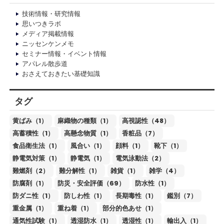
技術情報・研究情報
思いつきラボ
メディア掲載情報
ニッセンケンメモ
セミナー情報・イベント情報
アパレル散歩道
おさえておきたい基礎知識
タグ
黄ばみ（1）
麻織物の種類（1）
高視認性（48）
高蓄積性（1）
高懸念物質（1）
香粧品（7）
食品衛生法（1）
風合い（1）
顔料（1）
靴下（1）
静電気対策（1）
静電気（1）
電気泳動法（2）
難燃剤（2）
難分解性（1）
雑貨（1）
雑学（4）
防腐剤（1）
防災・安全評価（69）
防水性（1）
防ダニ性（1）
防しわ性（1）
長期毒性（1）
鑑別（7）
重金属（1）
重ね着（1）
部分的色あせ（1）
通気性試験（1）
透湿防水（1）
透湿性（1）
輸出入（1）