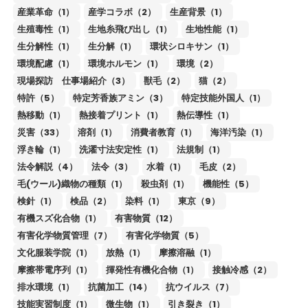
産業革命（1）
産学コラボ（2）
生産背景（1）
生殖毒性（1）
生地糸飛び出し（1）
生地性能（1）
生分解性（1）
生分解（1）
環状シロキサン（1）
環境配慮（1）
環境ホルモン（1）
環境（2）
現場探訪 仕事場紹介（3）
獣毛（2）
猫（2）
特許（5）
特定芳香族アミン（3）
特定技能外国人（1）
熱移動（1）
熱接着プリント（1）
熱伝導性（1）
災害（33）
溶剤（1）
消費者教育（1）
海洋汚染（1）
浮き輪（1）
洗濯寸法安定性（1）
法規制（1）
法令解説（4）
法令（3）
水着（1）
毛皮（2）
毛(ウール)織物の種類（1）
殺虫剤（1）
機能性（5）
検針（1）
検品（2）
染料（1）
東京（9）
有機スズ化合物（1）
有害物質（12）
有害化学物質管理（7）
有害化学物質（5）
文化服装学院（1）
放熱（1）
摩擦溶融（1）
摩擦帯電序列（1）
揮発性有機化合物（1）
接触冷感（2）
排水環境（1）
抗菌加工（14）
抗ウイルス（7）
技能実習制度（1）
微生物（1）
引き裂き（1）