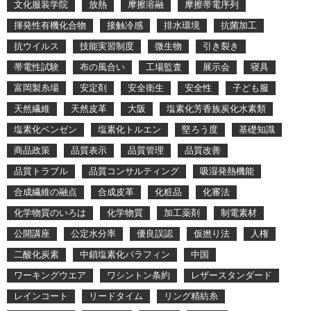
文化服装学院
放熱
摩擦溶融
摩擦帯電序列
揮発性有機化合物
接触冷感
排水環境
抗菌加工
抗ウイルス
技能実習制度
微生物
引き裂き
帯電性試験
布の風合い
工場監査
展示会
寝具
富岡製糸場
安定剤
安全衛生
安全性
子ども服
天然繊維
天然皮革
大阪
塩素化芳香族炭化水素類
塩素化ベンゼン
塩素化トルエン
堅ろう度
基礎知識
商品政策
品質表示
品質管理
品質改善
品質トラブル
品質コンサルティング
吸湿発熱機能
合成繊維の融点
合成皮革
化粧品
化審法
化学物質のいろは
化学物質
加工薬剤
制電素材
公開講座
公定水分率
優良誤認
仮撚り法
人権
二酸化炭素
中鎖塩素化パラフィン
中国
ワーキングウエア
ワシントン条約
レザースタンダード
レインコート
リードタイム
リング精紡糸