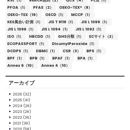
RSL（1）
REACH規則（2）
QCS（4）
PL法（1）
PFOA（1）
PFAS（2）
OEKO-TEX®（8）
OEKO-TEX（19）
OECD（1）
MCCP（1）
KES風合い計測（1）
JIS T 8118（1）
JIS L 1099（1）
JIS L 1096（1）
JIS L 1094（1）
JIS L 1092（1）
ISO（1）
HBCDD（1）
GHS分類（1）
ECサイト（2）
ECOPASSPORT（1）
DicumylPeroxide（1）
DCDPS（1）
DBMC（1）
CSR（3）
BPS（1）
BPF（1）
BPB（1）
BPAF（1）
BPA（1）
Annex 6（10）
Annex 4（10）
アーカイブ
2026
(32)
2025
(41)
2024
(26)
2023
(26)
2022
(36)
2021
(36)
2020
(58)