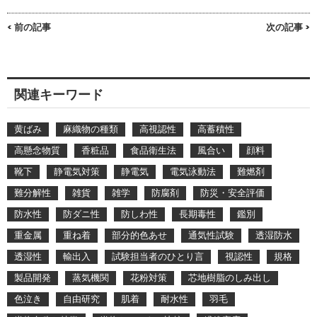
< 前の記事
次の記事 >
関連キーワード
黄ばみ
麻織物の種類
高視認性
高蓄積性
高懸念物質
香粧品
食品衛生法
風合い
顔料
靴下
静電気対策
静電気
電気泳動法
難燃剤
難分解性
雑貨
雑学
防腐剤
防災・安全評価
防水性
防ダニ性
防しわ性
長期毒性
鑑別
重金属
重ね着
部分的色あせ
通気性試験
透湿防水
透湿性
輸出入
試験担当者のひとり言
視認性
規格
製品開発
蒸気機関
花粉対策
芯地樹脂のしみ出し
色泣き
自由研究
肌着
耐水性
羽毛