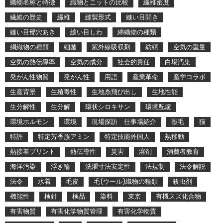
織物名称と特徴
織物とニットの比較
繊維密度
繊維の歴史
繊維
縫製形式
縫い目開き
縫い目部穴あき
縫い目しわ
綿織物の種類
絹織物の種類
細菌
紫外線吸収剤
紡績
空気の重量
空気の熱伝導率
空気の成分
社会的責任
白場汚染
発がん性物質
発がん性
用語
産業革命
産学コラボ
生産背景
生殖毒性
生地糸飛び出し
生地性能
生分解性
生分解
環状シロキサン
環境配慮
環境ホルモン
環境
現場探訪 仕事場紹介
獣毛
猫
特許
特定芳香族アミン
特定技能外国人
熱移動
熱接着プリント
熱伝導性
災害
溶剤
消費者教育
海洋汚染
浮き輪
洗濯寸法安定性
法規制
法令解説
法令
水着
毛皮
毛(ウール)織物の種類
殺虫剤
機能性
検針
検品
染料
東京
有機スズ化合物
有害物質
有害化学物質管理
有害化学物質