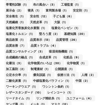
帯電性試験（1）
布の風合い（3）
工場監査（1）
展示会（2）
寝具（1）
富岡製糸場（1）
安定剤（1）
安全衛生（1）
安全性（12）
子ども服（6）
天然繊維（1）
天然皮革（1）
大阪（1）
塩素化芳香族炭化水素類（1）
塩素化ベンゼン（1）
塩素化トルエン（1）
堅ろう度（2）
基礎知識（20）
商品政策（1）
品質表示（13）
品質管理（26）
品質改善（7）
品質トラブル（4）
品質コンサルティング（3）
吸湿発熱機能（1）
合成繊維の融点（1）
合成皮革（1）
化粧品（9）
化審法（3）
化学物質のいろは（30）
化学物質（1）
加工薬剤（2）
制電素材（1）
公開講座（1）
公定水分率（1）
優良誤認（1）
仮撚り法（1）
人権（2）
二酸化炭素（1）
中鎖塩素化パラフィン（1）
中国（2）
ワーキングウエア（1）
ワシントン条約（1）
レザースタンダード（10）
レインコート（1）
リードタイム（1）
リング精紡糸（1）
ユニフォーム（4）
ヤング率（1）
メッキ（1）
マスク（12）