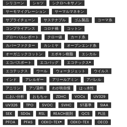
シリコーン
シャツ
シクロヘキサノン
サーモマイグレーション
サーマルマネキン
サプライチェーン
サステナブル
ゴム製品
コーマ糸
コンプライアンス
コロナ禍
コットン
グローバルレポート
クロー値
カード糸
カバーファクター
カシミヤ
オープンエンド糸
オーガニックコットン
エポキシ樹脂
エシカル
エコパスポート
エコバッグ
エコテックス®
エコテックス
ウール
ウォータジェット
ウイルス
インド
アレルギー
アリールアミン
アパレル
アニリン
アゾ染料
わが街自慢
はっ水性
におい分析
おもちゃ
ZDHC
VOCs
UV329
UV326
TPO
SVOC
SVHC
ST基準
SIAA
SEK
SDGs
RSL
REACH規則
QCS
PL法
PFOA
PFAS
OEKO-TEX®
OEKO-TEX
OECD