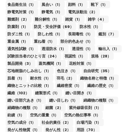
食品衛生法（1）
風合い（1）
顔料（1）
靴下（1）
静電気対策（1）
静電気（1）
電気泳動法（2）
難燃剤（2）
難分解性（1）
雑貨（1）
雑学（4）
防腐剤（1）
防災・安全評価（69）
防水性（1）
防ダニ性（1）
防しわ性（1）
長期毒性（1）
鑑別（7）
重金属（1）
重ね着（1）
部分的色あせ（1）
通気性試験（1）
透湿防水（1）
透湿性（1）
輸出入（1）
試験担当者のひとり言（24）
視認性（1）
規格（28）
製品開発（3）
蒸気機関（1）
花粉対策（1）
芯地樹脂のしみ出し（1）
色泣き（1）
自由研究（35）
肌着（1）
耐水性（1）
羽毛（2）
織物名称と特徴（1）
織物とニットの比較（1）
繊維密度（1）
繊維の歴史（1）
繊維（102）
縫製形式（1）
縫い目開き（1）
縫い目部穴あき（1）
縫い目しわ（1）
綿織物の種類（1）
絹織物の種類（1）
細菌（2）
紫外線吸収剤（1）
紡績（1）
空気の重量（1）
空気の熱伝導率（1）
空気の成分（1）
社会的責任（2）
白場汚染（1）
発がん性物質（1）
発がん性（2）
用語（70）