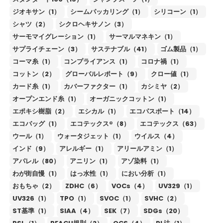
ジオキサン（1）
シームパッカリング（1）
シリコーン（1）
シャツ（2）
シクロヘキサノン（3）
サーモマイグレーション（1）
サーマルマネキン（1）
サプライチェーン（3）
サステナブル（41）
ゴム製品（1）
コーマ糸（1）
コンプライアンス（1）
コロナ禍（1）
コットン（2）
グローバルレポート（9）
クロー値（1）
カード糸（1）
カバーファクター（1）
カシミヤ（2）
オープンエンド糸（1）
オーガニックコットン（1）
エポキシ樹脂（2）
エシカル（1）
エコパスポート（14）
エコバッグ（1）
エコテックス®（8）
エコテックス（63）
ウール（1）
ウォータジェット（1）
ウイルス（4）
インド（9）
アレルギー（1）
アリールアミン（1）
アパレル（80）
アニリン（1）
アゾ染料（1）
わが街自慢（1）
はっ水性（1）
におい分析（1）
おもちゃ（2）
ZDHC（6）
VOCs（4）
UV329（1）
UV326（1）
TPO（1）
SVOC（1）
SVHC（2）
ST基準（1）
SIAA（4）
SEK（7）
SDGs（20）