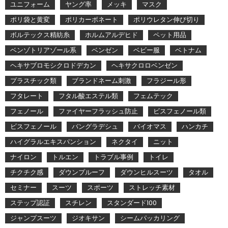
ユニフォーム
ヤング率
メッキ
マスク
ポリ袋と黄変
ポリカーボネート
ポリウレタン伸び切り
ボルテックス精紡糸
ホルムアルデヒド
ペット用品
ベンゾトリアゾール系
ベンゼン
ベビー服
ベトナム
ヘキサブロモシクロドデカン
ヘキサクロロベンゼン
プラスチック類
ブランドネーム刺激
フラジール形
フタレート
フタル酸エステル類
フェムテック
フェノール
ファイヤーフラッシュ防止
ビスフェノール類
ビスフェノール
バングラデシュ
バイオマス
ハンカチ
ハイグラルエキスパンション
ネクタイ
ニット
ナイロン
トルエン
トラブル事例
トイレ
チクチク感
ダウンプルーフ
ダウンヒルスーツ
タオル
セミナー
スーツ
スポーツ
ストレッチ素材
ステップ認証
スチレン
スタンダード100
ジャンプスーツ
ジオキサン
シームパッカリング