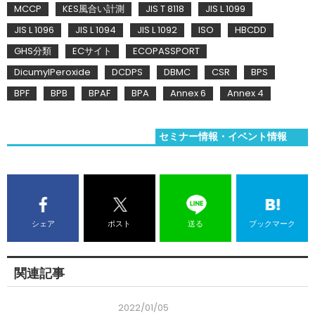
MCCP
KES風合い計測
JIS T 8118
JIS L 1099
JIS L 1096
JIS L 1094
JIS L 1092
ISO
HBCDD
GHS分類
ECサイト
ECOPASSPORT
DicumylPeroxide
DCDPS
DBMC
CSR
BPS
BPF
BPB
BPAF
BPA
Annex 6
Annex 4
セミナー情報・イベント情報
シェア
ポスト
送る
ブックマーク
関連記事
2022/01/05