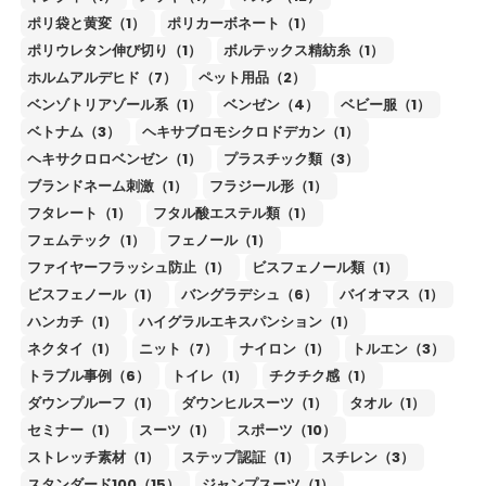
ポリ袋と黄変（1）
ポリカーボネート（1）
ポリウレタン伸び切り（1）
ボルテックス精紡糸（1）
ホルムアルデヒド（7）
ペット用品（2）
ベンゾトリアゾール系（1）
ベンゼン（4）
ベビー服（1）
ベトナム（3）
ヘキサブロモシクロドデカン（1）
ヘキサクロロベンゼン（1）
プラスチック類（3）
ブランドネーム刺激（1）
フラジール形（1）
フタレート（1）
フタル酸エステル類（1）
フェムテック（1）
フェノール（1）
ファイヤーフラッシュ防止（1）
ビスフェノール類（1）
ビスフェノール（1）
バングラデシュ（6）
バイオマス（1）
ハンカチ（1）
ハイグラルエキスパンション（1）
ネクタイ（1）
ニット（7）
ナイロン（1）
トルエン（3）
トラブル事例（6）
トイレ（1）
チクチク感（1）
ダウンプルーフ（1）
ダウンヒルスーツ（1）
タオル（1）
セミナー（1）
スーツ（1）
スポーツ（10）
ストレッチ素材（1）
ステップ認証（1）
スチレン（3）
スタンダード100（15）
ジャンプスーツ（1）