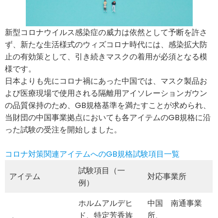
新型コロナウイルス感染症の威力は依然として予断を許さ
ず、新たな生活様式のウィズコロナ時代には、感染拡大防
止の有効策として、引き続きマスクの着用が必須となる模
様です。
日本よりも先にコロナ禍にあった中国では、マスク製品お
よび医療現場で使用される隔離用アイソレーションガウン
の品質保持のため、GB規格基準を満たすことが求められ、
当財団の中国事業拠点においても各アイテムのGB規格に沿
った試験の受注を開始しました。
コロナ対策関連アイテムへの
GB
規格試験項目一覧
試験項目（一
アイテム
対応事業所
例）
ホルムアルデヒ
中国 南通事業
ド、特定芳香族
所、