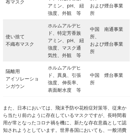
布マスク
アミン、pH、 紐
および煙台事業
強度、外観 等
所
ホルムアルデヒ
中国 南通事業
ド、特定芳香族
使い捨て
所、
アミン、pH、 紐
不織布マスク
および煙台事業
強度、マスク通
所
気性、外観 等
ホルムアルデヒ
隔離用
ド、異臭、引張
中国 煙台事業
アイソレーショ
強度、伸長率、
所
ンガウン
表面耐水度 等
また、日本においては、飛沫予防や花粉症対策等、従来か
ら当たり前のように存在しているマスクですが、長時間着
用が常となったコロナ禍を機に、新たな存在意義として認
知されようとしています。世界各国においても、一般消費