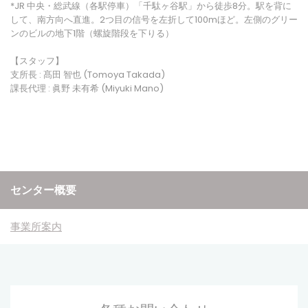
*JR 中央・総武線（各駅停車）「千駄ヶ谷駅」から徒歩8分。駅を背に
して、南方向へ直進。2つ目の信号を左折して100mほど。左側のグリー
ンのビルの地下1階（螺旋階段を下りる）
【スタッフ】
支所長 : 髙田 智也 (Tomoya Takada)
課長代理 : 眞野 未有希 (Miyuki Mano)
センター概要
事業所案内