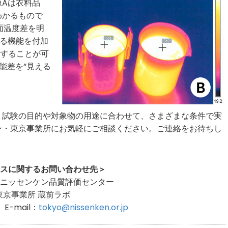
Aは衣料品
わかるもので
面温度差を明
ある機能を付加
”することが可
能差を“見える
試験の目的や対象物の用途に合わせて、さまざまな条件で実
ン・東京事業所にお気軽にご相談ください。ご連絡をお待ちし
スに関するお問い合わせ先＞
ニッセンケン品質評価センター
東京事業所 蔵前ラボ
E-mail：
tokyo@nissenken.or.jp