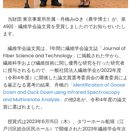
当財団 東京事業所所属・舟橋みゆき（農学博士）が、第
49回・繊維学会論文賞を受賞しましたのでお知らせいたし
ます。
繊維学会論文賞は、1年間に繊維学会論文誌「Journal of
Fiber Science and Technology」に掲載された中から、
繊維科学および繊維技術に関し優秀な研究を行った研究者
に授与されるもので、一般社団法人繊維学会が2022年度
（令和4年度）に開催した論文賞選考委員会の審査委員によ
る厳正なる選考の結果、舟橋の
「Identification of Goose
Down and Duck Down using Infrared Spectroscopy
and Multivariate Analysis」
の他2名が、令和4年度の論文
賞に選ばれました。
授賞式は2023年6月15日（木）、タワーホール船堀（江
戸川区総合区民ホール）で開催された2023年繊維学会年次