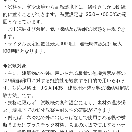
・試料を、寒冷環境から高温環境下に、繰り返しかつ断続
的に置くことができます。温度設定は-25.0～+60.0℃の範
囲となっています。
・水中凍結及び溶解、気中凍結及び融解の状態を再現でき
ます。
・サイクル設定回数は最大9999回、運転時間設定は最大
100時間となります。
◆試験対象
・主に、建築物の外装に用いられる板状の無機質素材等の
凍結融解作用に対する抵抗性を観察する目的で用いられま
す。対応規格は、JIS A 1435「建築用外装材料の凍結融解試
験方法」です。
・規格に限らず、試験機の条件設定により、素材の温冷繰
返し環境下での変化観察や耐久性の確認ができます。
・例えば、寒冷地で外に出しっぱなしで使用される幌や横
断幕またはプラスチック材料、真夏の海辺で使用するパラ