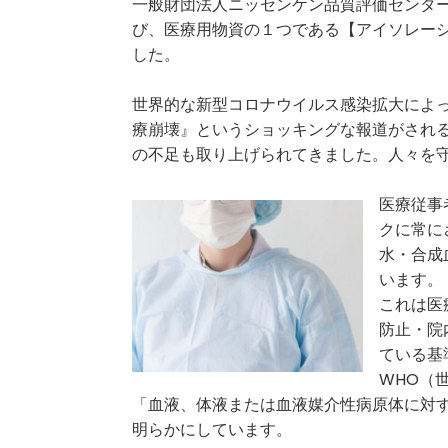
一般財団法人ニッセンケン品質評価センタ
び、医療用物資の１つである【アイソレー
した。
世界的な新型コロナウイルス感染拡大によ
療崩壊』というショッキングな報道がされ
の不足も取り上げられてきました。人々を
医療従事
クに常に
水・合成
います。
これは医
防止・院
ている基
WHO（
「血液、体液または血液媒介性病原体に対
明らかにしています。