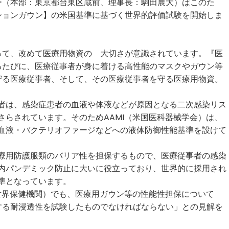
ー（本部：東京都台東区蔵前、理事長：駒田展大）はこのた
ションガウン】の米国基準に基づく世界的評価試験を開始しま
って、改めて医療用物資の 大切さが意識されています。『医
るたびに、医療従事者が身に着ける高性能のマスクやガウン等
守る医療従事者、そして、その医療従事者を守る医療用物資。
者は、感染症患者の血液や体液などが原因となる二次感染リス
さらされています。そのためAAMI（米国医科器械学会）は、
血液・バクテリオファージなどへの液体防御性能基準を設けて
療用防護服類のバリア性を担保するもので、医療従事者の感染
内パンデミック防止に大いに役立っており、世界的に採用され
準となっています。
世界保健機関）でも、医療用ガウン等の性能性担保について
する耐浸透性を試験したものでなければならない」との見解を