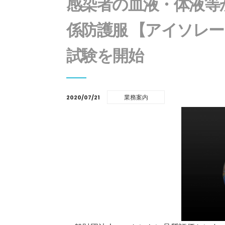
感染者の血液・体液等か
係防護服 【アイソレ
試験を開始
業務案内
2020/07/21