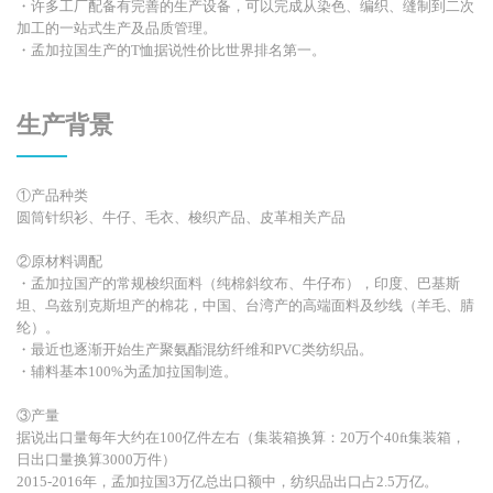
・许多工厂配备有完善的生产设备，可以完成从染色、编织、缝制到二次
加工的一站式生产及品质管理。
・孟加拉国生产的T恤据说性价比世界排名第一。
生产背景
①产品种类
圆筒针织衫、牛仔、毛衣、梭织产品、皮革相关产品
②原材料调配
・孟加拉国产的常规梭织面料（纯棉斜纹布、牛仔布），印度、巴基斯
坦、乌兹别克斯坦产的棉花，中国、台湾产的高端面料及纱线（羊毛、腈
纶）。
・最近也逐渐开始生产聚氨酯混纺纤维和PVC类纺织品。
・辅料基本100%为孟加拉国制造。
③产量
据说出口量每年大约在100亿件左右（集装箱换算：20万个40ft集装箱，
日出口量换算3000万件）
2015-2016年，孟加拉国3万亿总出口额中，纺织品出口占2.5万亿。