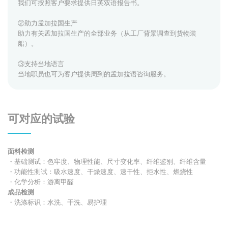
我们可按照客户要求提供日英双语报告书。
②助力孟加拉国生产
助力有关孟加拉国生产的全部业务（从工厂背景调查到货物装
船）。
③支持当地语言
当地职员也可为客户提供周到的孟加拉语咨询服务。
可对应的试验
面料检测
・基础测试：色牢度、物理性能、尺寸变化率、纤维鉴别、纤维含量
・功能性测试：吸水速度、干燥速度、速干性、拒水性、燃烧性
・化学分析：游离甲醛
成品检测
・洗涤标识：水洗、干洗、易护理