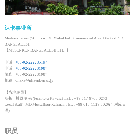
达卡事业所
Medona Tower (5th floor), 28 Mohakhali, Commercial Area, Dhaka-1212,
BANGLADESH
【NISSENKEN BANGLADESH LTD. 】
电话 :
+88-02-222285197
电话 :
+88-02-222281987
传真 : +88-02-222281987
邮箱 : dhaka@nissenken.or.jp
【当地职员】
所长 : 川原 史光 (Fumiteru Kawara) TEL : +88-017-8766-0273
Local Staff : MD.Mustafizur Rahman TEL : +88-017-1128-9026(可对应日
语)
职员