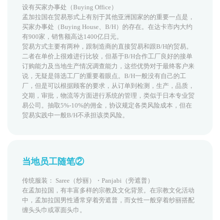
设有买家办事处（Buying Office）
孟加拉国在贸易形式上有别于其他亚洲国家的的重要一点是，
买家办事处（Buying House、B/H）的存在。在达卡市内大约
有900家，销售额高达1400亿日元。
贸易方式主要有两种，跟制造商的直接贸易和跟B/H的贸易。
二者在单价上很难进行比较，但基于B/H合作工厂良好的接单
订购能力及当地生产情况调查能力，这些优势对于最终客户来
说，无疑是筛选工厂的重要着眼点。B/H一般没有自己的工
厂，但是可以根据顾客的要求，从订单到检测，生产，品质，
交期，审批，物流等方面进行系统的管理，类似于日本专业贸
易公司。抽取5%-10%的佣金，协议规定各类风险成本，但在
贸易实践中一般B/H不承担该类风险。
当地员工随笔②
传统服装： Saree（纱丽）・Panjabi（旁遮普）
在孟加拉国，有丰富多样的宗教及文化背景。在宗教文化活动
中，孟加拉国男性通常穿着旁遮普，而女性一般穿着纱丽搭配
缠头头巾或罩面头巾。