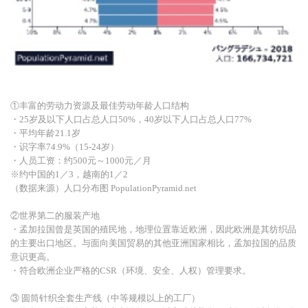
①丰富的劳动力资源及最佳劳动年龄人口结构
・25岁及以下人口占总人口50%，40岁以下人口占总人口77%
・平均年龄21.1岁
・识字率74.9%（15-24岁）
・人员工资：约500元～1000元／月
※约中国的1／3，越南的1／2
（数据来源）人口分布图 PopulationPyramid.net
②世界第二的服装产地
・孟加拉国曾是英国的殖民地，地理位置靠近欧洲，因此欧洲是其纺织品
的主要出口地区。与面向美国贸易的其他亚洲国家相比，孟加拉国的品质
意识更高。
・符合欧洲企业严格的CSR（环境、安全、人权）管理要求。
③ 圆筒针织全套生产线（中等规模以上的工厂）