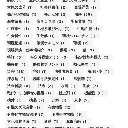
紡績（1）
空気の重量（1）
空気の熱伝導率（1）
空気の成分（1）
社会的責任（2）
白場汚染（1）
発がん性物質（1）
発がん性（2）
用語（70）
産業革命（1）
産学コラボ（2）
生産背景（1）
生殖毒性（1）
生地糸飛び出し（1）
生地性能（1）
生分解性（1）
生分解（1）
環状シロキサン（1）
環境配慮（1）
環境ホルモン（1）
環境（2）
現場探訪 仕事場紹介（3）
獣毛（2）
猫（2）
特許（5）
特定芳香族アミン（3）
特定技能外国人（1）
熱移動（1）
熱接着プリント（1）
熱伝導性（1）
災害（33）
溶剤（1）
消費者教育（1）
海洋汚染（1）
浮き輪（1）
洗濯寸法安定性（1）
法規制（1）
法令解説（4）
法令（3）
水着（1）
毛皮（2）
毛(ウール)織物の種類（1）
殺虫剤（1）
機能性（5）
検針（1）
検品（2）
染料（1）
東京（9）
有機スズ化合物（1）
有害物質（12）
有害化学物質管理（7）
有害化学物質（5）
文化服装学院（1）
放熱（1）
摩擦溶融（1）