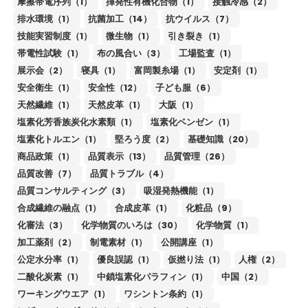
摩擦帯電序列（1）
揮発性有機化合物（1）
接触冷感（2）
排水環境（1）
抗菌加工（14）
抗ウイルス（7）
技能実習制度（1）
微生物（1）
引き裂き（1）
帯電性試験（1）
布の風合い（3）
工場監査（1）
展示会（2）
寝具（1）
富岡製糸場（1）
安定剤（1）
安全衛生（1）
安全性（12）
子ども服（6）
天然繊維（1）
天然皮革（1）
大阪（1）
塩素化芳香族炭化水素類（1）
塩素化ベンゼン（1）
塩素化トルエン（1）
堅ろう度（2）
基礎知識（20）
商品政策（1）
品質表示（13）
品質管理（26）
品質改善（7）
品質トラブル（4）
品質コンサルティング（3）
吸湿発熱機能（1）
合成繊維の融点（1）
合成皮革（1）
化粧品（9）
化審法（3）
化学物質のいろは（30）
化学物質（1）
加工薬剤（2）
制電素材（1）
公開講座（1）
公定水分率（1）
優良誤認（1）
仮撚り法（1）
人権（2）
二酸化炭素（1）
中鎖塩素化パラフィン（1）
中国（2）
ワーキングウエア（1）
ワシントン条約（1）