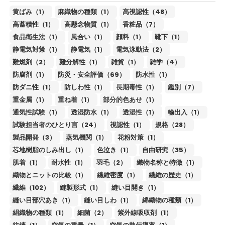
黄ばみ（1）
麻織物の種類（1）
高視認性（48）
高蓄積性（1）
高懸念物質（1）
香粧品（7）
食品衛生法（1）
風合い（1）
顔料（1）
靴下（1）
静電気対策（1）
静電気（1）
電気泳動法（2）
難燃剤（2）
難分解性（1）
雑貨（1）
雑学（4）
防腐剤（1）
防災・安全評価（69）
防水性（1）
防ダニ性（1）
防しわ性（1）
長期毒性（1）
鑑別（7）
重金属（1）
重ね着（1）
部分的色あせ（1）
通気性試験（1）
透湿防水（1）
透湿性（1）
輸出入（1）
試験担当者のひとり言（24）
視認性（1）
規格（28）
製品開発（3）
蒸気機関（1）
花粉対策（1）
芯地樹脂のしみ出し（1）
色泣き（1）
自由研究（35）
肌着（1）
耐水性（1）
羽毛（2）
織物名称と特徴（1）
織物とニットの比較（1）
繊維密度（1）
繊維の歴史（1）
繊維（102）
縫製形式（1）
縫い目開き（1）
縫い目部穴あき（1）
縫い目しわ（1）
綿織物の種類（1）
絹織物の種類（1）
細菌（2）
紫外線吸収剤（1）