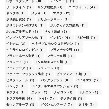
レザースタンダード（10）
レインコート（1）
リードタイム（1）
リング精紡糸（1）
ユニフォーム（4）
ヤング率（1）
メッキ（1）
マスク（12）
ポリ袋と黄変（1）
ポリカーボネート（1）
ポリウレタン伸び切り（1）
ボルテックス精紡糸（1）
ホルムアルデヒド（7）
ペット用品（2）
ベンゾトリアゾール系（1）
ベンゼン（4）
ベビー服（1）
ベトナム（3）
ヘキサブロモシクロドデカン（1）
ヘキサクロロベンゼン（1）
プラスチック類（3）
ブランドネーム刺激（1）
フラジール形（1）
フタレート（1）
フタル酸エステル類（1）
フェムテック（1）
フェノール（1）
ファイヤーフラッシュ防止（1）
ビスフェノール類（1）
ビスフェノール（1）
バングラデシュ（6）
バイオマス（1）
ハンカチ（1）
ハイグラルエキスパンション（1）
ネクタイ（1）
ニット（7）
ナイロン（1）
トルエン（3）
トラブル事例（6）
トイレ（1）
チクチク感（1）
ダウンプルーフ（1）
ダウンヒルスーツ（1）
タオル（1）