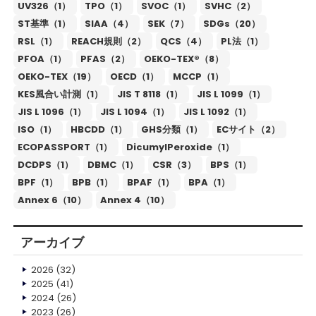
UV326（1）
TPO（1）
SVOC（1）
SVHC（2）
ST基準（1）
SIAA（4）
SEK（7）
SDGs（20）
RSL（1）
REACH規則（2）
QCS（4）
PL法（1）
PFOA（1）
PFAS（2）
OEKO-TEX®（8）
OEKO-TEX（19）
OECD（1）
MCCP（1）
KES風合い計測（1）
JIS T 8118（1）
JIS L 1099（1）
JIS L 1096（1）
JIS L 1094（1）
JIS L 1092（1）
ISO（1）
HBCDD（1）
GHS分類（1）
ECサイト（2）
ECOPASSPORT（1）
DicumylPeroxide（1）
DCDPS（1）
DBMC（1）
CSR（3）
BPS（1）
BPF（1）
BPB（1）
BPAF（1）
BPA（1）
Annex 6（10）
Annex 4（10）
アーカイブ
2026
(32)
2025
(41)
2024
(26)
2023
(26)