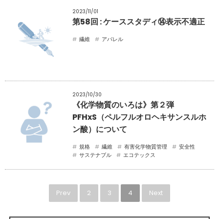
2023/11/01
第58回 : ケーススタディ⑭表示不適正
繊維
アパレル
2023/10/30
《化学物質のいろは》第２弾
PFHxS（ペルフルオロヘキサンスルホ
ン酸）について
規格
繊維
有害化学物質管理
安全性
サステナブル
エコテックス
Prev
2
3
4
Next