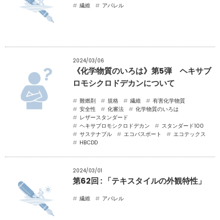
繊維
アパレル
2024/03/06
《化学物質のいろは》第5弾 ヘキサブ
ロモシクロドデカンについて
難燃剤
規格
繊維
有害化学物質
安全性
化審法
化学物質のいろは
レザースタンダード
ヘキサブロモシクロドデカン
スタンダード100
サステナブル
エコパスポート
エコテックス
HBCDD
2024/03/01
第62回 : 「テキスタイルの外観特性」
繊維
アパレル