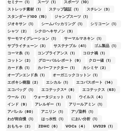
セミナー（1）
スーツ（1）
スポーツ（10）
ストレッチ素材（1）
ステップ認証（1）
スチレン（3）
スタンダード100（15）
ジャンプスーツ（1）
ジオキサン（1）
シームパッカリング（1）
シリコーン（1）
シャツ（2）
シクロヘキサノン（3）
サーモマイグレーション（1）
サーマルマネキン（1）
サプライチェーン（3）
サステナブル（41）
ゴム製品（1）
コーマ糸（1）
コンプライアンス（1）
コロナ禍（1）
コットン（2）
グローバルレポート（9）
クロー値（1）
カード糸（1）
カバーファクター（1）
カシミヤ（2）
オープンエンド糸（1）
オーガニックコットン（1）
エポキシ樹脂（2）
エシカル（1）
エコパスポート（14）
エコバッグ（1）
エコテックス®（8）
エコテックス（63）
ウール（1）
ウォータジェット（1）
ウイルス（4）
インド（9）
アレルギー（1）
アリールアミン（1）
アパレル（80）
アニリン（1）
アゾ染料（1）
わが街自慢（1）
はっ水性（1）
におい分析（1）
おもちゃ（2）
ZDHC（6）
VOCs（4）
UV329（1）