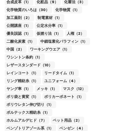
合成皮革（1）
化粧品（9）
化審法（3）
化学物質のいろは（30）
化学物質（1）
加工薬剤（2）
制電素材（1）
公開講座（1）
公定水分率（1）
優良誤認（1）
仮撚り法（1）
人権（2）
二酸化炭素（1）
中鎖塩素化パラフィン（1）
中国（2）
ワーキングウエア（1）
ワシントン条約（1）
レザースタンダード（10）
レインコート（1）
リードタイム（1）
リング精紡糸（1）
ユニフォーム（4）
ヤング率（1）
メッキ（1）
マスク（12）
ポリ袋と黄変（1）
ポリカーボネート（1）
ポリウレタン伸び切り（1）
ボルテックス精紡糸（1）
ホルムアルデヒド（7）
ペット用品（2）
ベンゾトリアゾール系（1）
ベンゼン（4）