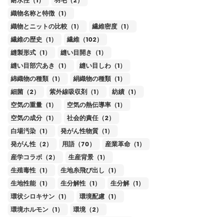
耐水性（1）
羽毛（2）
織物名称と特徴（1）
織物とニットの比較（1）
繊維密度（1）
繊維の歴史（1）
繊維（102）
縫製形式（1）
縫い目開き（1）
縫い目部穴あき（1）
縫い目しわ（1）
綿織物の種類（1）
絹織物の種類（1）
細菌（2）
紫外線吸収剤（1）
紡績（1）
空気の重量（1）
空気の熱伝導率（1）
空気の成分（1）
社会的責任（2）
白場汚染（1）
発がん性物質（1）
発がん性（2）
用語（70）
産業革命（1）
産学コラボ（2）
生産背景（1）
生殖毒性（1）
生地糸飛び出し（1）
生地性能（1）
生分解性（1）
生分解（1）
環状シロキサン（1）
環境配慮（1）
環境ホルモン（1）
環境（2）