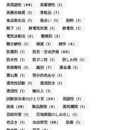
高視認性（48）
高蓄積性（1）
高懸念物質（1）
香粧品（7）
食品衛生法（1）
風合い（1）
顔料（1）
靴下（1）
静電気対策（1）
静電気（1）
電気泳動法（2）
難燃剤（2）
難分解性（1）
雑貨（1）
雑学（4）
防腐剤（1）
防災・安全評価（69）
防水性（1）
防ダニ性（1）
防しわ性（1）
長期毒性（1）
鑑別（7）
重金属（1）
重ね着（1）
部分的色あせ（1）
通気性試験（1）
透湿防水（1）
透湿性（1）
輸出入（1）
試験担当者のひとり言（24）
視認性（1）
規格（28）
製品開発（3）
蒸気機関（1）
花粉対策（1）
芯地樹脂のしみ出し（1）
色泣き（1）
自由研究（35）
肌着（1）