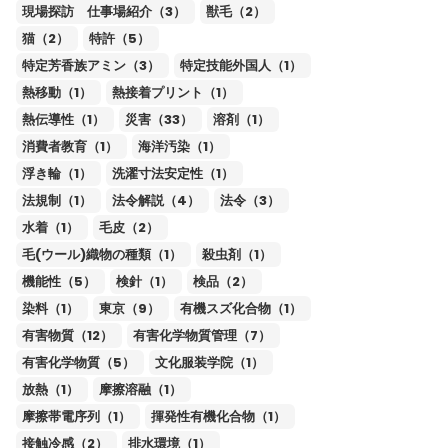
現場探訪 仕事場紹介（3）
獣毛（2）
猫（2）
特許（5）
特定芳香族アミン（3）
特定技能外国人（1）
熱移動（1）
熱接着プリント（1）
熱伝導性（1）
災害（33）
溶剤（1）
消費者教育（1）
海洋汚染（1）
浮き輪（1）
洗濯寸法安定性（1）
法規制（1）
法令解説（4）
法令（3）
水着（1）
毛皮（2）
毛(ウール)織物の種類（1）
殺虫剤（1）
機能性（5）
検針（1）
検品（2）
染料（1）
東京（9）
有機スズ化合物（1）
有害物質（12）
有害化学物質管理（7）
有害化学物質（5）
文化服装学院（1）
放熱（1）
摩擦溶融（1）
摩擦帯電序列（1）
揮発性有機化合物（1）
接触冷感（2）
排水環境（1）