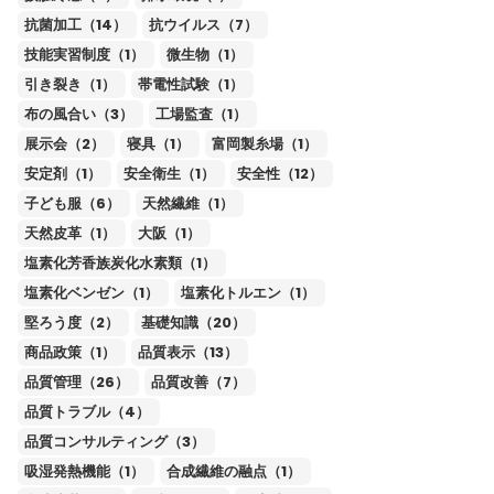
抗菌加工（14）
抗ウイルス（7）
技能実習制度（1）
微生物（1）
引き裂き（1）
帯電性試験（1）
布の風合い（3）
工場監査（1）
展示会（2）
寝具（1）
富岡製糸場（1）
安定剤（1）
安全衛生（1）
安全性（12）
子ども服（6）
天然繊維（1）
天然皮革（1）
大阪（1）
塩素化芳香族炭化水素類（1）
塩素化ベンゼン（1）
塩素化トルエン（1）
堅ろう度（2）
基礎知識（20）
商品政策（1）
品質表示（13）
品質管理（26）
品質改善（7）
品質トラブル（4）
品質コンサルティング（3）
吸湿発熱機能（1）
合成繊維の融点（1）