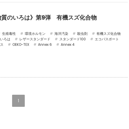
物質のいろは》第9弾 有機スズ化合物
生殖毒性
環境ホルモン
海洋汚染
殺虫剤
有機スズ化合物
いろは
レザースタンダード
スタンダード100
エコパスポート
ス
OEKO-TEX
Annex 6
Annex 4
1